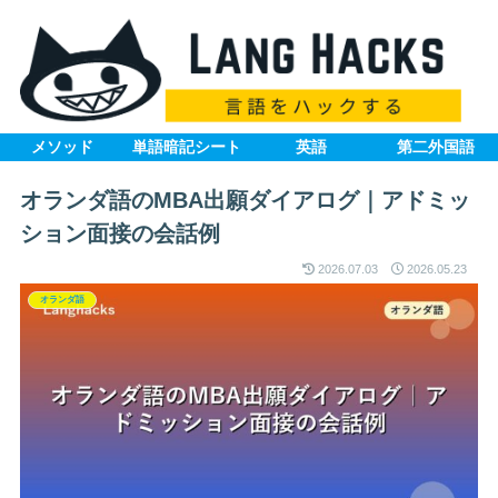
メソッド
単語暗記シート
英語
第二外国語
オランダ語のMBA出願ダイアログ｜アドミッ
ション面接の会話例
2026.07.03
2026.05.23
オランダ語