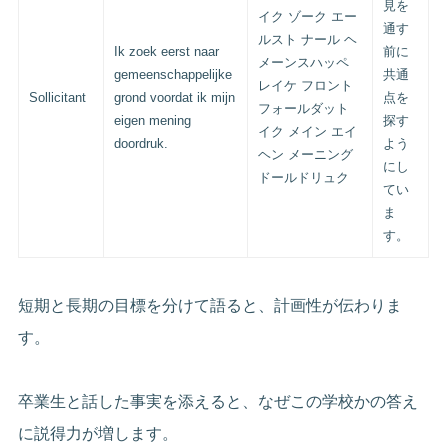
見を
イク ゾーク エー
通す
ルスト ナール ヘ
Ik zoek eerst naar
前に
メーンスハッペ
gemeenschappelijke
共通
レイケ フロント
Sollicitant
grond voordat ik mijn
点を
フォールダット
eigen mening
探す
イク メイン エイ
doordruk.
よう
ヘン メーニング
にし
ドールドリュク
てい
ま
す。
短期と長期の目標を分けて語ると、計画性が伝わりま
す。
卒業生と話した事実を添えると、なぜこの学校かの答え
に説得力が増します。