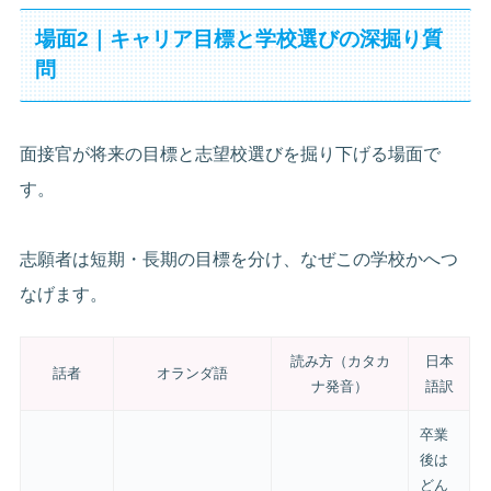
場面2｜キャリア目標と学校選びの深掘り質
問
面接官が将来の目標と志望校選びを掘り下げる場面で
す。
志願者は短期・長期の目標を分け、なぜこの学校かへつ
なげます。
読み方（カタカ
日本
話者
オランダ語
ナ発音）
語訳
卒業
後は
どん