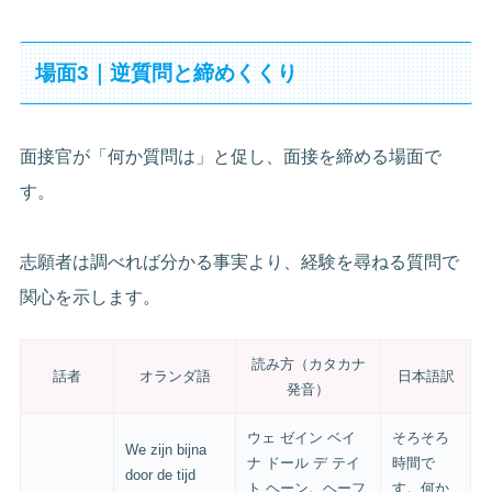
場面3｜逆質問と締めくくり
面接官が「何か質問は」と促し、面接を締める場面で
す。
志願者は調べれば分かる事実より、経験を尋ねる質問で
関心を示します。
読み方（カタカナ
話者
オランダ語
日本語訳
発音）
ウェ ゼイン ベイ
そろそろ
We zijn bijna
ナ ドール デ テイ
時間で
door de tijd
ト ヘーン。ヘーフ
す。何か