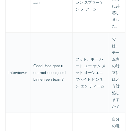
aan.
レン スプラーケ
に共
ン メ アーン
感し
まし
た。
で
は、
チー
フット。ホー ハ
ム内
Goed. Hoe gaat u
ート ユー オム メ
の対
Interviewer
om met onenigheid
ット オーンエニ
立に
binnen een team?
フヘイト ビンネ
はど
ン エン ティーム
う対
処し
ます
か？
自分
の意