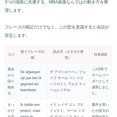
3つの場面に共通する、MBA面接ならではの動き方を整
理します。
フレーズの暗記だけでなく、この型を意識すると会話が
安定します。
使うフレーズの
読み方（カタカナ発
コツ
日本語訳
例
音）
過去
この5年で
De afgelopen
デ アフヘローペン フェ
から
チームリー
vijf jaar ben ik
イフ ヤール ベン イク
語り
ダーとして
gegroeid als
ヘフロイト アルス ティ
始め
成長しまし
teamleider.
ームレイデル
る
た。
きっ
Ik leidde een
イク レイデ エン プロ
案件を率い
かけ
project, maar
イェクト、マール ミス
たが拡大の
を正
miste de
テ デ ケンニス オム ヘ
知識が足り