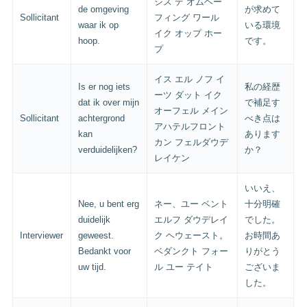
シス デ オムヘー
de omgeving
が求めて
Sollicitant
フィング ワール
waar ik op
いる環境
イク オップ ホー
hoop.
です。
プ
イス エル ノフ イ
Is er nog iets
私の経歴
ーツ ダット イク
dat ik over mijn
で補足す
オーフェル メイン
Sollicitant
achtergrond
べき点は
アハテルフロント
kan
あります
カン フェルダウデ
verduidelijken?
か？
レイケン
いいえ、
Nee, u bent erg
ネー、ユー ベント
十分明確
duidelijk
エルフ ダウデレイ
でした。
Interviewer
geweest.
ク ヘウェースト。
お時間あ
Bedankt voor
ベダンクト フォー
りがとう
uw tijd.
ル ユー テイト
ございま
した。