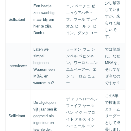
少し緊張
Een beetje
エン ベーチェ ゼ
していま
zenuwachtig,
ニュウアハティ
すが、来
Sollicitant
maar blij om
フ、マール ブレイ
られて嬉
hier te zijn.
オム ヒール テ ゼ
しいで
Dank u.
イン。ダンク ユー
す。
Laten we
ラーテン ウェ シ
では簡単
simpel
ンペル ベヒンネ
に。なぜ
beginnen.
ン。ワーロム エン
MBAを、
Interviewer
Waarom een
エムベーアー、エ
そしてな
MBA, en
ン ワーロム ニュ
ぜ今なの
waarom nu?
ー
ですか？
この5年
デ アフヘローペン
De afgelopen
で技術者
フェイフ ヤール
vijf jaar ben ik
とチーム
ベン イク ヘフロ
Sollicitant
gegroeid als
リーダー
イト アルス イン
ingenieur en
として成
ヘニュール エン
teamleider.
長しまし