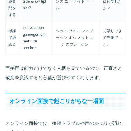
逆質
tijdens uw tijd
ンス ユー テイト ヒー
は何でした
問を
hier?
ル
か？
する
Het was een
感謝
ヘット ワス エン ヘヌ
お話しでき
genoegen om
で締
ーヘン オム メット ユ
て光栄でし
met u te
める
ー テ スプレーケン
た。
spreken.
面接官は能力だけでなく人柄も見ているので、正直さと
敬意を意識すると言葉が選びやすくなります。
オンライン面接で起こりがちな一場面
オンライン面接では、接続トラブルや声のかぶりが流れ