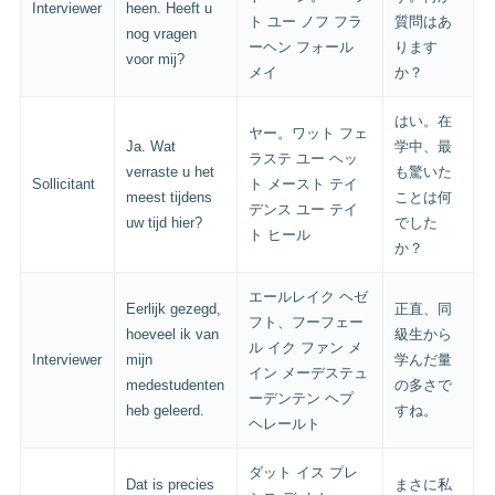
Interviewer
heen. Heeft u
ト ユー ノフ フラ
質問はあ
nog vragen
ーヘン フォール
ります
voor mij?
メイ
か？
はい。在
ヤー。ワット フェ
Ja. Wat
学中、最
ラステ ユー ヘッ
verraste u het
も驚いた
Sollicitant
ト メースト テイ
meest tijdens
ことは何
デンス ユー テイ
uw tijd hier?
でした
ト ヒール
か？
エールレイク ヘゼ
Eerlijk gezegd,
正直、同
フト、フーフェー
hoeveel ik van
級生から
ル イク ファン メ
Interviewer
mijn
学んだ量
イン メーデステュ
medestudenten
の多さで
ーデンテン ヘプ
heb geleerd.
すね。
ヘレールト
ダット イス プレ
Dat is precies
まさに私