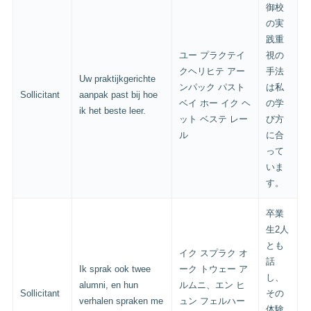
御校
の実
践重
ユー プラクテイ
視の
クヘリヒテ アー
手法
Uw praktijkgerichte
ンパック パスト
は私
Sollicitant
aanpak past bij hoe
ベイ ホー イク ヘ
の学
ik het beste leer.
ット ベステ レー
び方
ル
に合
って
いま
す。
卒業
生2人
とも
イク スプラク オ
話
Ik sprak ook twee
ーク トウェー ア
し、
alumni, en hun
ルムニ、エン ヒ
Sollicitant
その
verhalen spraken me
ュン フェルハー
体験