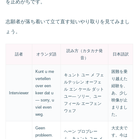
を止めがちです。
志願者が落ち着いて立て直す短いやり取りを見てみまし
ょう。
読み方（カタカナ発
話者
オランダ語
日本語訳
音）
Kunt u me
困難を乗
キュント ユー メ フェ
vertellen
り越えた
ルテッレン オーフェ
over een
経験を、
ル エン ケール ダット
Interviewer
keer dat u
あ、少し
ユー— ソリー、ユー
— sorry, u
映像が止
フィール エーフェン
viel even
まりまし
ウェフ
weg.
た。
Geen
大丈夫で
ヘーン プロブレー
probleem.
す。今は
ム。キュント ユー メ