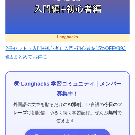
2冊セット（入門+初心者）
入門+初心者を15%OFF
¥893
まとめてお得に
税込
🌍 Langhacks 学習コミュニティ｜メンバー
募集中！
外国語の文章を貼るだけの
AI添削
、17言語の
今日のフ
レーズ
毎朝配信、ゆるく続く学習記録。ぜんぶ
無料
で
使えます。