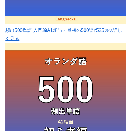
頻出500単語 入門編
A1相当・最初の500語
¥525
詳し
税込
く見る