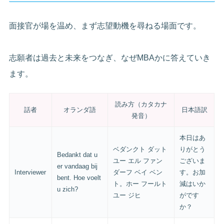
面接官が場を温め、まず志望動機を尋ねる場面です。
志願者は過去と未来をつなぎ、なぜMBAかに答えていき
ます。
読み方（カタカナ
話者
オランダ語
日本語訳
発音）
本日はあ
ベダンクト ダット
りがとう
Bedankt dat u
ユー エル ファン
ございま
er vandaag bij
Interviewer
ダーフ ベイ ベン
す。お加
bent. Hoe voelt
ト。ホー フールト
減はいか
u zich?
ユー ジヒ
がです
か？