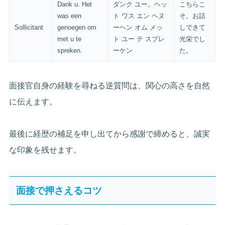
Dank u. Het
ダンク ユー。ヘッ
こちらこ
was een
ト ワス エン ヘヌ
そ。お話
Sollicitant
genoegen om
ーヘン オム メッ
しできて
met u te
ト ユー テ スプレ
光栄でし
spreken.
ーケン
た。
面接官自身の経験を尋ねる逆質問は、関心の高さを自然
に伝えます。
最後に経歴の補足を申し出てから感謝で締めると、誠実
な印象を残せます。
面接で押さえるコツ