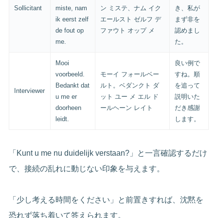
Sollicitant
miste, nam
ン ミステ、ナム イク
き、私が
ik eerst zelf
エールスト ゼルフ デ
まず非を
de fout op
ファウト オップ メ
認めまし
me.
た。
Mooi
良い例で
voorbeeld.
モーイ フォールベー
すね。順
Bedankt dat
ルト。ベダンクト ダ
を追って
Interviewer
u me er
ット ユー メ エル ド
説明いた
doorheen
ールヘーン レイト
だき感謝
leidt.
します。
「Kunt u me nu duidelijk verstaan?」と一言確認するだけ
で、接続の乱れに動じない印象を与えます。
「少し考える時間をください」と前置きすれば、沈黙を
恐れず落ち着いて答えられます。