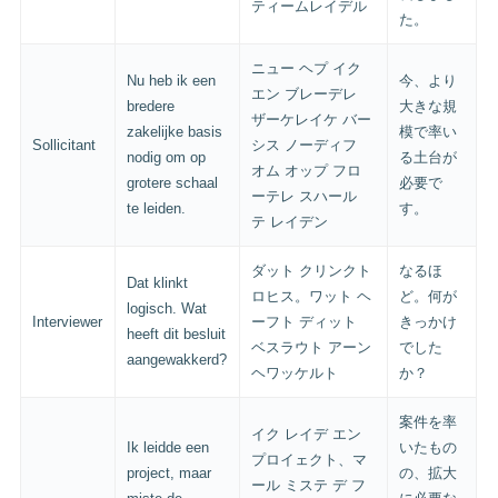
ティームレイデル
た。
ニュー ヘプ イク
Nu heb ik een
今、より
エン ブレーデレ
bredere
大きな規
ザーケレイケ バー
zakelijke basis
模で率い
Sollicitant
シス ノーディフ
nodig om op
る土台が
オム オップ フロ
grotere schaal
必要で
ーテレ スハール
te leiden.
す。
テ レイデン
ダット クリンクト
なるほ
Dat klinkt
ロヒス。ワット ヘ
ど。何が
logisch. Wat
Interviewer
ーフト ディット
きっかけ
heeft dit besluit
ベスラウト アーン
でした
aangewakkerd?
ヘワッケルト
か？
案件を率
イク レイデ エン
Ik leidde een
いたもの
プロイェクト、マ
project, maar
の、拡大
ール ミステ デ フ