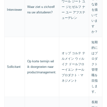
ワール ジート ユ
な姿
Waar ziet u zichzelf
ー ジヒゼルフ ナ
Interviewer
を描
na uw afstuderen?
ー ユー アフステ
いて
ューデレン
いま
す
か？
短期
的に
オップ コルテ テ
はプ
ルメイン ウィル
ロダ
Op korte termijn wil
イク ドールフロ
クト
Sollicitant
ik doorgroeien naar
ーイエン ナール
管理
productmanagement.
プロダクト・マ
職を
ネジメント
目指
しま
す。
長期