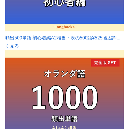
頻出500単語 初心者編
A2相当・次の500語
¥525
詳し
税込
く見る