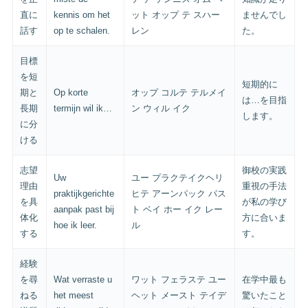
直に
kennis om het
ット オップ テ スハー
ませんでし
話す
op te schalen.
レン
た。
目標
を短
短期的に
期と
Op korte
オップ コルテ テルメイ
は…を目指
長期
termijn wil ik…
ン ウィル イク
します。
に分
ける
志望
御校の実践
Uw
ユー プラクテイクヘリ
理由
重視の手法
praktijkgerichte
ヒテ アーンパック パス
を具
が私の学び
aanpak past bij
ト ベイ ホー イク レー
体化
方に合いま
hoe ik leer.
ル
する
す。
経験
を尋
Wat verraste u
ワット フェラステ ユー
在学中最も
ねる
het meest
ヘット メースト テイデ
驚いたこと