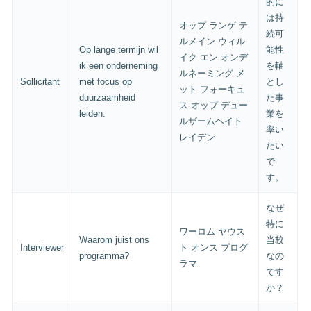
的に
は持
オップ ランゲ テ
続可
ルメイン ウィル
Op lange termijn wil
能性
イク エン オンデ
ik een onderneming
を軸
ルネーミング メ
Sollicitant
met focus op
とし
ット フォーキュ
duurzaamheid
た事
ス オップ デュー
leiden.
業を
ルザームヘイト
率い
レイデン
たい
で
す。
なぜ
特に
ワーロム ヤウス
Waarom juist ons
当校
Interviewer
ト オンス プログ
programma?
なの
ラマ
です
か？