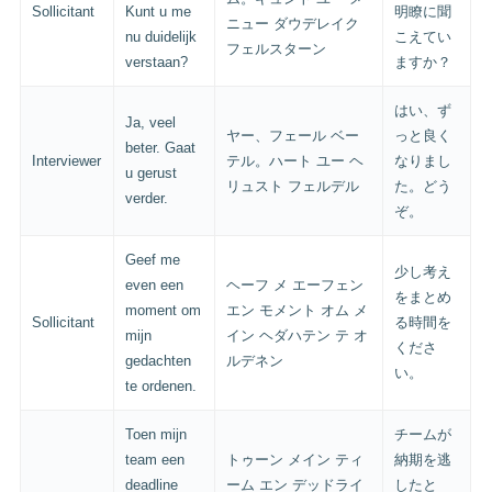
Sollicitant
Kunt u me
明瞭に聞
ニュー ダウデレイク
nu duidelijk
こえてい
フェルスターン
verstaan?
ますか？
はい、ず
Ja, veel
ヤー、フェール ベー
っと良く
beter. Gaat
Interviewer
テル。ハート ユー ヘ
なりまし
u gerust
リュスト フェルデル
た。どう
verder.
ぞ。
Geef me
少し考え
even een
ヘーフ メ エーフェン
をまとめ
moment om
エン モメント オム メ
Sollicitant
る時間を
mijn
イン ヘダハテン テ オ
くださ
gedachten
ルデネン
い。
te ordenen.
Toen mijn
チームが
team een
トゥーン メイン ティ
納期を逃
deadline
ーム エン デッドライ
したと