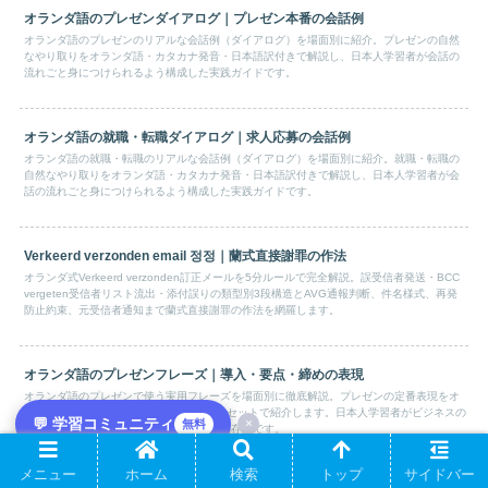
オランダ語のプレゼンダイアログ｜プレゼン本番の会話例
オランダ語のプレゼンのリアルな会話例（ダイアログ）を場面別に紹介。プレゼンの自然
なやり取りをオランダ語・カタカナ発音・日本語訳付きで解説し、日本人学習者が会話の
流れごと身につけられるよう構成した実践ガイドです。
オランダ語の就職・転職ダイアログ｜求人応募の会話例
オランダ語の就職・転職のリアルな会話例（ダイアログ）を場面別に紹介。就職・転職の
自然なやり取りをオランダ語・カタカナ発音・日本語訳付きで解説し、日本人学習者が会
話の流れごと身につけられるよう構成した実践ガイドです。
Verkeerd verzonden email 정정｜蘭式直接謝罪の作法
オランダ式Verkeerd verzonden訂正メールを5分ルールで完全解説。誤受信者発送・BCC
vergeten受信者リスト流出・添付誤りの類型別3段構造とAVG通報判断、件名様式、再発
防止約束、元受信者通知まで蘭式直接謝罪の作法を網羅します。
オランダ語のプレゼンフレーズ｜導入・要点・締めの表現
オランダ語のプレゼンで使う実用フレーズを場面別に徹底解説。プレゼンの定番表現をオ
ランダ語・カタカナ発音・日本語訳の3点セットで紹介します。日本人学習者がビジネスの
💬 学習コミュニティ
×
無料
プレゼンをそのまま使えるよう構成した保存版です。
メニュー
ホーム
検索
トップ
サイドバー