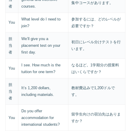
集中コースがあります。
者
courses.
What level do I need to
参加するには、どのレベルが
You
join?
必要ですか？
担
We’ll give you a
初日にレベル分けテストを行
当
placement test on your
います。
者
first day.
I see. How much is the
なるほど。1学期分の授業料
You
tuition for one term?
はいくらですか？
担
It’s 1,200 dollars,
教材費込みで1,200ドルで
当
including materials.
す。
者
Do you offer
留学生向けの宿泊先はありま
You
accommodation for
すか？
international students?