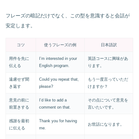
フレーズの暗記だけでなく、この型を意識すると会話が
安定します。
コツ
使うフレーズの例
日本語訳
用件を先に
I’m interested in your
英語コースに興味があ
伝える
English program.
ります。
遠慮せず聞
Could you repeat that,
もう一度言っていただ
き返す
please?
けますか？
意見の前に
I’d like to add a
その点について意見を
前置きする
comment on that.
言いたいです。
感謝を最初
Thank you for having
お世話になります。
に伝える
me.