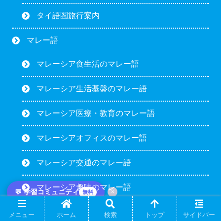
タイ語圏旅行案内
マレー語
マレーシア食生活のマレー語
マレーシア生活基盤のマレー語
マレーシア医療・教育のマレー語
マレーシアオフィスのマレー語
マレーシア交通のマレー語
マレーシア趣味のマレー語
💬 学習コミュニティ
×
無料
海外取引の実務ツール
メニュー
ホーム
検索
トップ
サイドバー