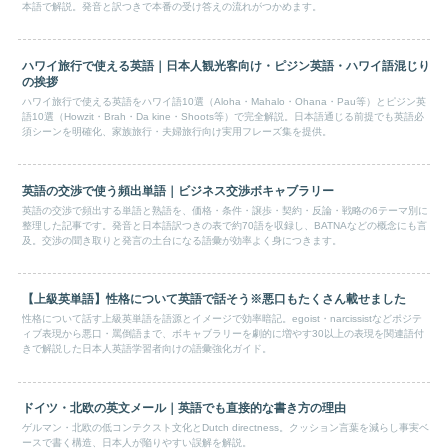
本語で解説。発音と訳つきで本番の受け答えの流れがつかめます。
ハワイ旅行で使える英語｜日本人観光客向け・ピジン英語・ハワイ語混じり
の挨拶
ハワイ旅行で使える英語をハワイ語10選（Aloha・Mahalo・Ohana・Pau等）とピジン英
語10選（Howzit・Brah・Da kine・Shoots等）で完全解説。日本語通じる前提でも英語必
須シーンを明確化、家族旅行・夫婦旅行向け実用フレーズ集を提供。
英語の交渉で使う頻出単語｜ビジネス交渉ボキャブラリー
英語の交渉で頻出する単語と熟語を、価格・条件・譲歩・契約・反論・戦略の6テーマ別に
整理した記事です。発音と日本語訳つきの表で約70語を収録し、BATNAなどの概念にも言
及。交渉の聞き取りと発言の土台になる語彙が効率よく身につきます。
【上級英単語】性格について英語で話そう※悪口もたくさん載せました
性格について話す上級英単語を語源とイメージで効率暗記。egoist・narcissistなどポジテ
ィブ表現から悪口・罵倒語まで、ボキャブラリーを劇的に増やす30以上の表現を関連語付
きで解説した日本人英語学習者向けの語彙強化ガイド。
ドイツ・北欧の英文メール｜英語でも直接的な書き方の理由
ゲルマン・北欧の低コンテクスト文化とDutch directness。クッション言葉を減らし事実ベ
ースで書く構造、日本人が陥りやすい誤解を解説。