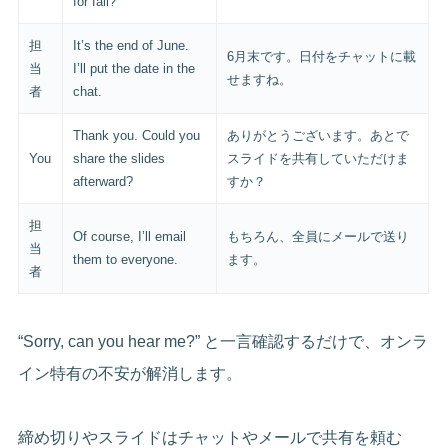
for fall?
担
It’s the end of June.
6月末です。日付をチャットに載
当
I’ll put the date in the
せますね。
者
chat.
Thank you. Could you
ありがとうございます。あとで
You
share the slides
スライドを共有していただけま
afterward?
すか？
担
Of course, I’ll email
もちろん、全員にメールで送り
当
them to everyone.
ます。
者
“Sorry, can you hear me?” と一言確認するだけで、オンラ
イン特有の不安が解消します。
締め切りやスライドはチャットやメールで共有を頼む