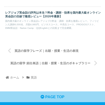
レアジョブ英会話の評判は本当？料金・講師・効果を国内最大級オンライン
英会話の目線で徹底レビュー【2026年最新】
国内最大級のオンライン英会話レアジョブの料金・講師・効果を徹底レビュー。フィリピ
ン人講師6,000名、月額4,980円、ビジネスコース、中高生コース、PROGOSテスト、
DMM英会話・Native Camp・QQEnglishとの比較まで完全網羅。
英語の留学フレーズ｜出願・授業・生活の表現
英語の留学 頻出単語｜出願・授業・生活のボキャブラリー
ホーム
英語
PAGE TOP