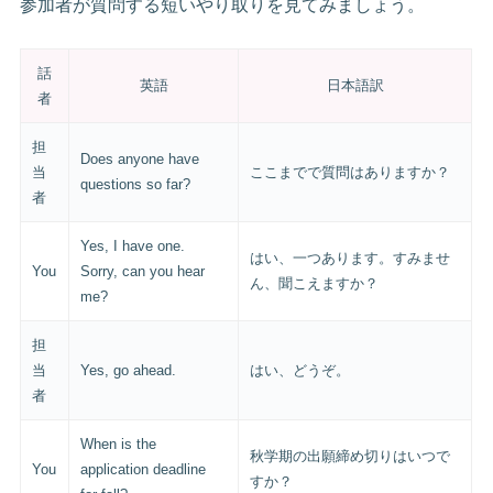
参加者が質問する短いやり取りを見てみましょう。
話
英語
日本語訳
者
担
Does anyone have
当
ここまでで質問はありますか？
questions so far?
者
Yes, I have one.
はい、一つあります。すみませ
You
Sorry, can you hear
ん、聞こえますか？
me?
担
当
Yes, go ahead.
はい、どうぞ。
者
When is the
秋学期の出願締め切りはいつで
You
application deadline
すか？