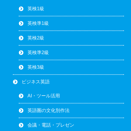
英検1級
英検準1級
英検2級
英検準2級
英検3級
ビジネス英語
AI・ツール活用
英語圏の文化別作法
会議・電話・プレゼン