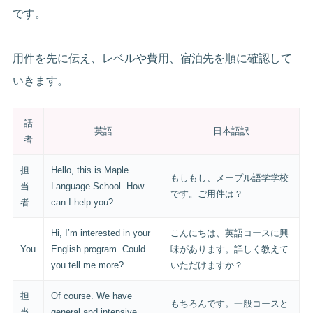
です。
用件を先に伝え、レベルや費用、宿泊先を順に確認して
いきます。
話
英語
日本語訳
者
担
Hello, this is Maple
もしもし、メープル語学学校
当
Language School. How
です。ご用件は？
者
can I help you?
Hi, I’m interested in your
こんにちは、英語コースに興
You
English program. Could
味があります。詳しく教えて
you tell me more?
いただけますか？
担
Of course. We have
もちろんです。一般コースと
当
general and intensive