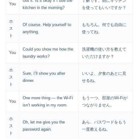
Got it. Is it okay if I use the
了解です。朝にキッチン
You
kitchen in the morning?
を使ってもいいですか？
ホ
Of course. Help yourself to
もちろん。何でも自由に
ス
anything.
使ってね。
ト
Could you show me how the
洗濯機の使い方を教えて
You
laundry works?
いただけますか？
ホ
Sure, I’ll show you after
いいよ、夕食のあとに見
ス
dinner.
せるね。
ト
One more thing — the Wi-Fi
もう一つ、部屋のWi-Fiが
You
isn’t working in my room.
つながりません。
ホ
Oh, let me give you the
あら、パスワードをもう
ス
password again.
一度教えるね。
ト