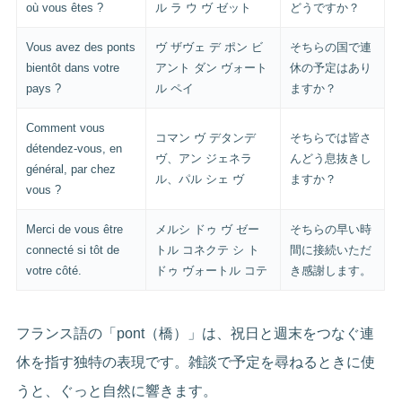
où vous êtes ?
ル ラ ウ ヴ ゼット
どうですか？
Vous avez des ponts
ヴ ザヴェ デ ポン ビ
そちらの国で連
bientôt dans votre
アント ダン ヴォート
休の予定はあり
pays ?
ル ペイ
ますか？
Comment vous
コマン ヴ デタンデ
そちらでは皆さ
détendez-vous, en
ヴ、アン ジェネラ
んどう息抜きし
général, par chez
ル、パル シェ ヴ
ますか？
vous ?
Merci de vous être
メルシ ドゥ ヴ ゼー
そちらの早い時
connecté si tôt de
トル コネクテ シ ト
間に接続いただ
votre côté.
ドゥ ヴォートル コテ
き感謝します。
フランス語の「pont（橋）」は、祝日と週末をつなぐ連
休を指す独特の表現です。雑談で予定を尋ねるときに使
うと、ぐっと自然に響きます。