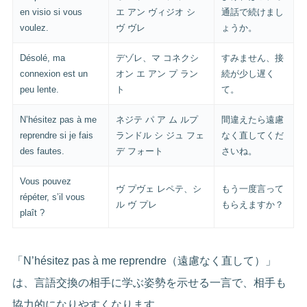
en visio si vous
エ アン ヴィジオ シ
通話で続けまし
voulez.
ヴ ヴレ
ょうか。
Désolé, ma
デゾレ、マ コネクシ
すみません、接
connexion est un
オン エ アン プ ラン
続が少し遅く
peu lente.
ト
て。
N’hésitez pas à me
ネジテ パ ア ム ルプ
間違えたら遠慮
reprendre si je fais
ランドル シ ジュ フェ
なく直してくだ
des fautes.
デ フォート
さいね。
Vous pouvez
ヴ プヴェ レペテ、シ
もう一度言って
répéter, s’il vous
ル ヴ プレ
もらえますか？
plaît ?
「N’hésitez pas à me reprendre（遠慮なく直して）」
は、言語交換の相手に学ぶ姿勢を示せる一言で、相手も
協力的になりやすくなります。