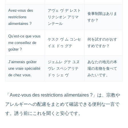
Avez-vous des
アヴェ ヴ デ レスト
食事制限はありま
restrictions
リクシオン アリマ
すか？
alimentaires ?
ンテール
Qu’est-ce que vous
ケスク ヴ ム コンセ
何を試すのがおす
me conseillez de
イエ ドゥ グテ
すめですか？
goûter ?
J’aimerais goûter
ジェムレ グテ ユヌ
あなたの地元の本
une vraie spécialité
ヴレ スペシアリテ
場の名物を食べて
de chez vous.
ドゥ シェ ヴ
みたいです。
「Avez-vous des restrictions alimentaires ?」は、宗教や
アレルギーへの配慮をまとめて確認できる便利な一言で
す。誘う前にこれを聞くと安心です。