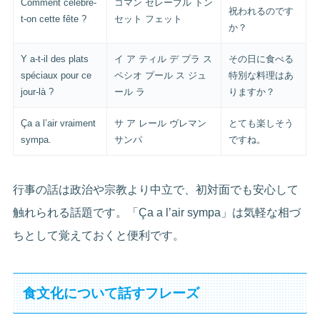
Comment célèbre-
コマン セレーブル トン
祝われるのです
t-on cette fête ?
セット フェット
か？
Y a-t-il des plats
イ ア ティル デ プラ ス
その日に食べる
spéciaux pour ce
ペシオ プール ス ジュ
特別な料理はあ
jour-là ?
ール ラ
りますか？
Ça a l’air vraiment
サ ア レール ヴレマン
とても楽しそう
sympa.
サンパ
ですね。
行事の話は政治や宗教より中立で、初対面でも安心して
触れられる話題です。「Ça a l’air sympa」は気軽な相づ
ちとして覚えておくと便利です。
食文化について話すフレーズ