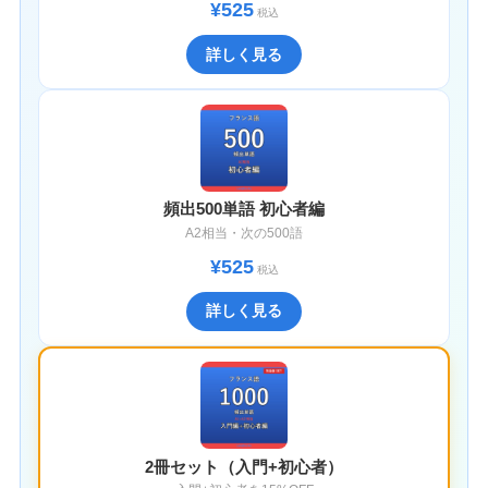
¥525
税込
詳しく見る
頻出500単語 初心者編
A2相当・次の500語
¥525
税込
詳しく見る
2冊セット（入門+初心者）