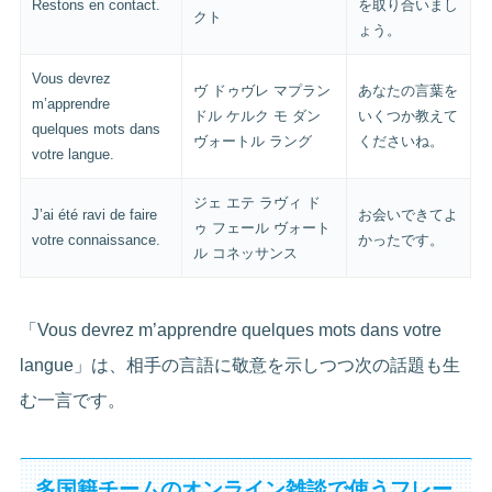
Restons en contact.
を取り合いまし
クト
ょう。
Vous devrez
ヴ ドゥヴレ マプラン
あなたの言葉を
m’apprendre
ドル ケルク モ ダン
いくつか教えて
quelques mots dans
ヴォートル ラング
くださいね。
votre langue.
ジェ エテ ラヴィ ド
J’ai été ravi de faire
お会いできてよ
ゥ フェール ヴォート
votre connaissance.
かったです。
ル コネッサンス
「Vous devrez m’apprendre quelques mots dans votre
langue」は、相手の言語に敬意を示しつつ次の話題も生
む一言です。
多国籍チームのオンライン雑談で使うフレー