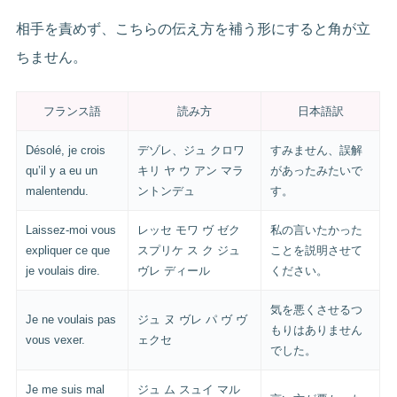
相手を責めず、こちらの伝え方を補う形にすると角が立
ちません。
フランス語
読み方
日本語訳
Désolé, je crois
デゾレ、ジュ クロワ
すみません、誤解
qu’il y a eu un
キリ ヤ ウ アン マラ
があったみたいで
malentendu.
ントンデュ
す。
Laissez-moi vous
レッセ モワ ヴ ゼク
私の言いたかった
expliquer ce que
スプリケ ス ク ジュ
ことを説明させて
je voulais dire.
ヴレ ディール
ください。
気を悪くさせるつ
Je ne voulais pas
ジュ ヌ ヴレ パ ヴ ヴ
もりはありません
vous vexer.
ェクセ
でした。
Je me suis mal
ジュ ム スュイ マル