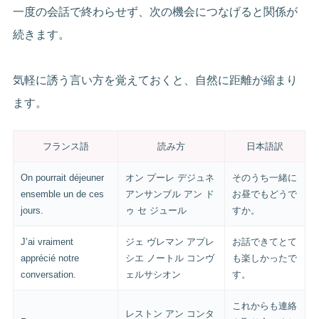
一度の会話で終わらせず、次の機会につなげると関係が
続きます。
気軽に誘う言い方を覚えておくと、自然に距離が縮まり
ます。
フランス語
読み方
日本語訳
On pourrait déjeuner
オン プーレ デジュネ
そのうち一緒に
ensemble un de ces
アンサンブル アン ド
お昼でもどうで
jours.
ゥ セ ジュール
すか。
J’ai vraiment
ジェ ヴレマン アプレ
お話できてとて
apprécié notre
シエ ノートル コンヴ
も楽しかったで
conversation.
ェルサシオン
す。
これからも連絡
レストン アン コンタ