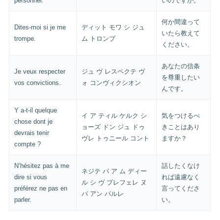
personnel.
いのですが。
何か間違って
Dites-moi si je me
ディット モワ シ ジュ
いたら教えて
trompe.
ム トロンプ
ください。
あなたの信条
Je veux respecter
ジュ ヴ レスペクテ ヴ
を尊重したい
vos convictions.
ォ コンヴィクシオン
んです。
Y a-t-il quelque
イ ア ティル ケルク シ
気をつけるべ
chose dont je
ョーズ ドン ジュ ドゥ
きことはあり
devrais tenir
ヴレ トゥニール コント
ますか？
compte ?
N’hésitez pas à me
話したくなけ
ネジテ パ ア ム ディー
dire si vous
れば遠慮なく
ル シ ヴ プレフェレ ヌ
préférez ne pas en
言ってくださ
パ アン パルレ
parler.
い。