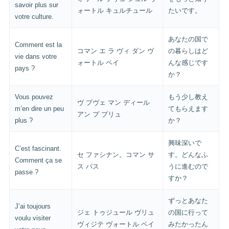
savoir plus sur
ォートル キュルチュール
たいです。
votre culture.
あなたの国で
Comment est la
コマン エ ラ ヴィ ダン ヴ
の暮らしはど
vie dans votre
ォートル ペイ
んな感じです
pays ?
か？
Vous pouvez
もう少し教え
ヴ プヴェ マン ディール
m’en dire un peu
てもらえます
アン プ プリュ
plus ?
か？
興味深いで
C’est fascinant.
セ ファシナン。コマン サ
す。どんなふ
Comment ça se
ス パス
うに進むので
passe ?
すか？
ずっとあなた
J’ai toujours
ジェ トゥジュール ヴリュ
の国に行って
voulu visiter
ヴィジテ ヴォートル ペイ
みたかったん