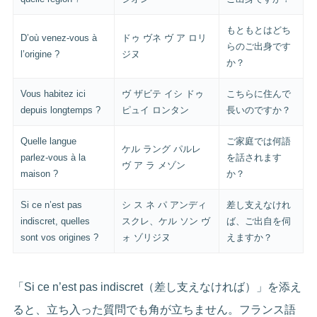
もともとはどち
D’où venez-vous à
ドゥ ヴネ ヴ ア ロリ
らのご出身です
l’origine ?
ジヌ
か？
Vous habitez ici
ヴ ザビテ イシ ドゥ
こちらに住んで
depuis longtemps ?
ピュイ ロンタン
長いのですか？
Quelle langue
ご家庭では何語
ケル ラング パルレ
parlez-vous à la
を話されます
ヴ ア ラ メゾン
maison ?
か？
Si ce n’est pas
シ ス ネ パ アンディ
差し支えなけれ
indiscret, quelles
スクレ、ケル ソン ヴ
ば、ご出自を伺
sont vos origines ?
ォ ゾリジヌ
えますか？
「Si ce n’est pas indiscret（差し支えなければ）」を添え
ると、立ち入った質問でも角が立ちません。フランス語