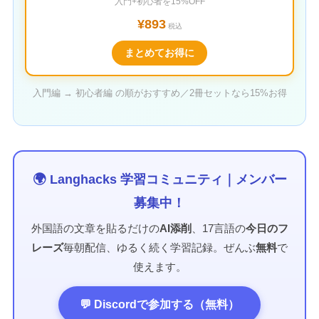
入門+初心者を15%OFF
¥893
税込
まとめてお得に
入門編 → 初心者編 の順がおすすめ／2冊セットなら15%お得
🌍 Langhacks 学習コミュニティ｜メンバー
募集中！
外国語の文章を貼るだけの
AI添削
、17言語の
今日のフ
レーズ
毎朝配信、ゆるく続く学習記録。ぜんぶ
無料
で
使えます。
💬 Discordで参加する（無料）