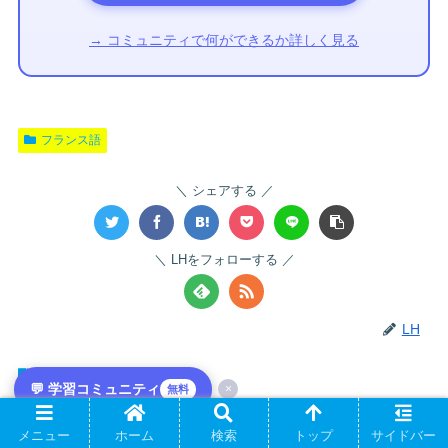
→ コミュニティで何ができるか詳しく見る
フランス語
シェアする
LHをフォローする
LH
関連記事
💬 学習コミュニティ
×
無料
メニュー
ホーム
検索
トップ
サイドバー
Félicitations promotion・mariage・naissance｜昇進・結婚・出産のフラ