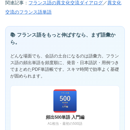
関連記事：
フランス語の異文化交流ダイアログ
／
異文化
交流のフランス語単語
📚 フランス語をもっと伸ばすなら、まず語彙か
ら。
どんな場面でも、会話の土台になるのは語彙力。フラン
ス語の頻出単語を頻度順に、発音・日本語訳・用例つき
でまとめたPDF単語帳です。スキマ時間で効率よく基礎
が固められます。
頻出500単語 入門編
A1相当・最初の500語