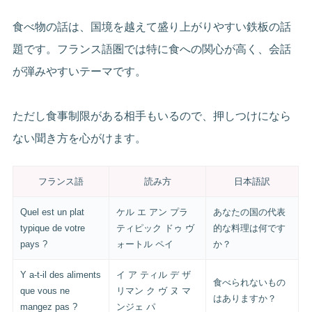
食べ物の話は、国境を越えて盛り上がりやすい鉄板の話
題です。フランス語圏では特に食への関心が高く、会話
が弾みやすいテーマです。
ただし食事制限がある相手もいるので、押しつけになら
ない聞き方を心がけます。
フランス語
読み方
日本語訳
Quel est un plat
ケル エ アン プラ
あなたの国の代表
typique de votre
ティピック ドゥ ヴ
的な料理は何です
pays ?
ォートル ペイ
か？
Y a-t-il des aliments
イ ア ティル デ ザ
食べられないもの
que vous ne
リマン ク ヴ ヌ マ
はありますか？
mangez pas ?
ンジェ パ