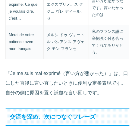
言い方が悪かった
exprimé. Ce que
エクスプリメ。ス ク
です。言いたかっ
je voulais dire,
ジュ ヴレ ディール、
たのは…
c’est…
セ
私のフランス語に
Merci de votre
メルシ ドゥ ヴォート
辛抱強く付き合っ
patience avec
ル パシアンス アヴェ
てくれてありがと
mon français.
ク モン フランセ
う。
「Je me suis mal exprimé（言い方が悪かった）」は、口
にした直後に言い直したいときに便利な定番表現です。
自分の側に原因を置く謙虚な言い回しです。
交流を深め、次につなぐフレーズ