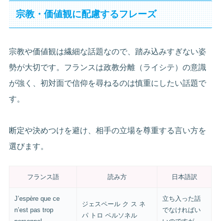
宗教・価値観に配慮するフレーズ
宗教や価値観は繊細な話題なので、踏み込みすぎない姿
勢が大切です。フランスは政教分離（ライシテ）の意識
が強く、初対面で信仰を尋ねるのは慎重にしたい話題で
す。
断定や決めつけを避け、相手の立場を尊重する言い方を
選びます。
フランス語
読み方
日本語訳
J’espère que ce
立ち入った話
ジェスペール ク ス ネ
n’est pas trop
でなければい
パ トロ ペルソネル