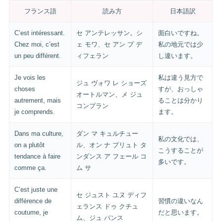
フランス語
読み方
日本語訳
C’est intéressant.
セ アンテレッサン。シ
面白いですね。
Chez moi, c’est
ェ モワ、セ アン プ デ
私の地元では少
un peu différent.
ィフェラン
し違います。
Je vois les
私は違う見方で
ジュ ヴォワ レ ショーズ
choses
すが、おっしゃ
オートルマン、メ ジュ
autrement, mais
ることは分かり
コンプラン
je comprends.
ます。
Dans ma culture,
ダン マ キュルチュー
私の文化では、
on a plutôt
ル、オン ナ プリュト タ
こうすることが
tendance à faire
ンダンス ア フェール コ
多いです。
comme ça.
ム サ
C’est juste une
セ ジュスト ユヌ ディフ
différence de
習慣の違いなん
ェランス ドゥ クチュ
coutume, je
だと思います。
ム、ジュ パンス