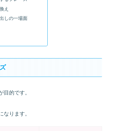
換え
出しの一場面
ズ
が目的です。
になります。