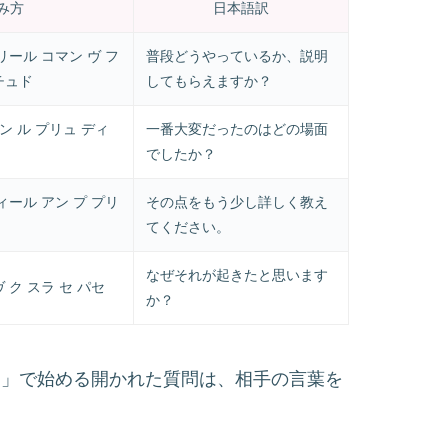
み方
日本語訳
リール コマン ヴ フ
普段どうやっているか、説明
チュド
してもらえますか？
マン ル プリュ ディ
一番大変だったのはどの場面
でしたか？
ィール アン プ プリ
その点をもう少し詳しく教え
てください。
なぜそれが起きたと思います
 ク スラ セ パセ
か？
やって）」で始める開かれた質問は、相手の言葉を