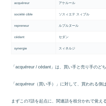
acquéreur
アケルール
société cible
ソスィエテ スィブル
repreneur
ルプルヌール
cédant
セダン
synergie
スィネルジ
「acquéreur / cédant」は、買い手と売
「acquéreur（買い手）」に対して、買われる側は so
まずこの7語を起点に、関連語を枝分かれで覚え