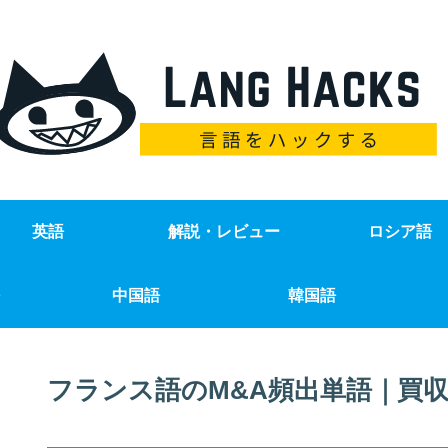
英語
解説・レビュー
ロシア語
中国語
韓国語
フランス語のM&A頻出単語｜買