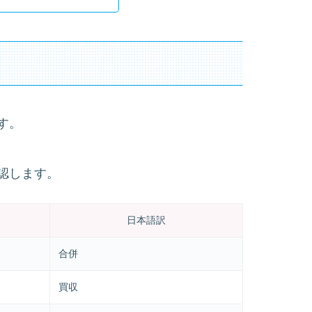
す。
認します。
日本語訳
合併
買収