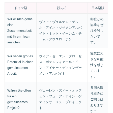
ドイツ語
読み方
日本語訳
Wir würden gerne
御社との
ヴィア・ヴュルデン・ゲル
eine
協業をぜ
ネ・アイネ・ツザメンアルバ
Zusammenarbeit
ひ検討し
イト・ミット・イーレム・チ
mit Ihrem Team
たいで
ーム・アウスローテン
ausloten.
す。
協業に大
Wir sehen großes
ヴィア・ゼーエン・グローセ
きな可能
Potenzial in einer
ス・ポテンツィアール・イ
性を感じ
gemeinsamen
ン・アイナー・ゲマインザー
ていま
Arbeit.
メン・アルバイト
す。
共同の取
Wären Sie offen
ヴェーレン・ズィー・オッフ
り組みに
für ein
ェン・フューア・アイン・ゲ
ご関心は
gemeinsames
マインザーメス・プロイェク
あります
Projekt?
ト
か？