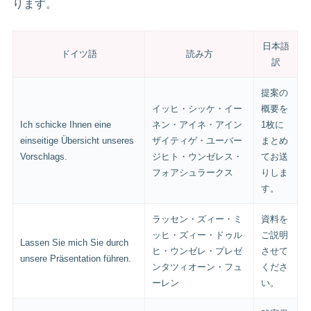
ります。
日本語
ドイツ語
読み方
訳
提案の
イッヒ・シッケ・イー
概要を
Ich schicke Ihnen eine
ネン・アイネ・アイン
1枚に
einseitige Übersicht unseres
ザイティゲ・ユーバー
まとめ
Vorschlags.
ジヒト・ウンゼレス・
てお送
フォアシュラークス
りしま
す。
ラッセン・ズィー・ミ
資料を
ッヒ・ズィー・ドゥル
ご説明
Lassen Sie mich Sie durch
ヒ・ウンゼレ・プレゼ
させて
unsere Präsentation führen.
ンタツィオーン・フュ
くださ
ーレン
い。