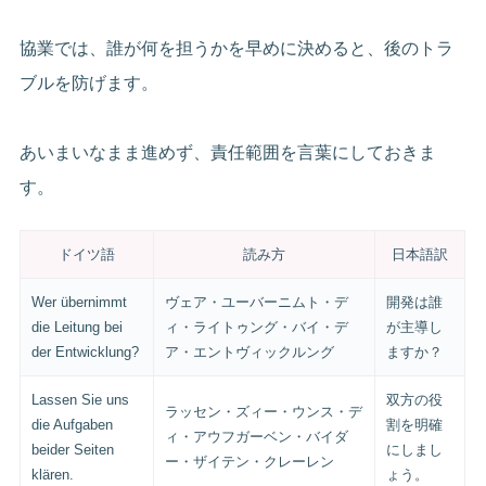
協業では、誰が何を担うかを早めに決めると、後のトラ
ブルを防げます。
あいまいなまま進めず、責任範囲を言葉にしておきま
す。
ドイツ語
読み方
日本語訳
Wer übernimmt
ヴェア・ユーバーニムト・デ
開発は誰
die Leitung bei
ィ・ライトゥング・バイ・デ
が主導し
der Entwicklung?
ア・エントヴィックルング
ますか？
Lassen Sie uns
双方の役
ラッセン・ズィー・ウンス・デ
die Aufgaben
割を明確
ィ・アウフガーベン・バイダ
beider Seiten
にしまし
ー・ザイテン・クレーレン
klären.
ょう。