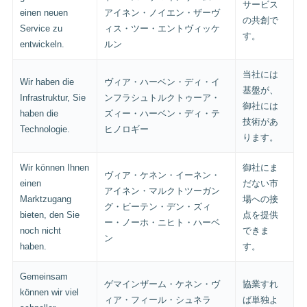
サービス
einen neuen
アイネン・ノイエン・ザーヴ
の共創で
Service zu
ィス・ツー・エントヴィッケ
す。
entwickeln.
ルン
当社には
Wir haben die
ヴィア・ハーベン・ディ・イ
基盤が、
Infrastruktur, Sie
ンフラシュトルクトゥーア・
御社には
haben die
ズィー・ハーベン・ディ・テ
技術があ
Technologie.
ヒノロギー
ります。
Wir können Ihnen
御社にま
ヴィア・ケネン・イーネン・
einen
だない市
アイネン・マルクトツーガン
Marktzugang
場への接
グ・ビーテン・デン・ズィ
bieten, den Sie
点を提供
ー・ノーホ・ニヒト・ハーベ
noch nicht
できま
ン
haben.
す。
Gemeinsam
ゲマインザーム・ケネン・ヴ
協業すれ
können wir viel
ィア・フィール・シュネラ
ば単独よ