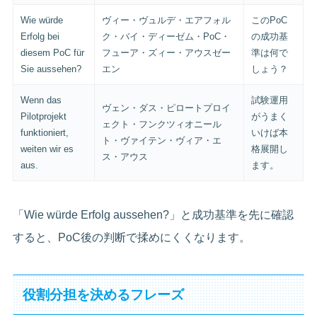
Wie würde
ヴィー・ヴュルデ・エアフォル
このPoC
Erfolg bei
ク・バイ・ディーゼム・PoC・
の成功基
diesem PoC für
フューア・ズィー・アウスゼー
準は何で
Sie aussehen?
エン
しょう？
Wenn das
試験運用
ヴェン・ダス・ピロートプロイ
Pilotprojekt
がうまく
ェクト・フンクツィオニール
funktioniert,
いけば本
ト・ヴァイテン・ヴィア・エ
weiten wir es
格展開し
ス・アウス
aus.
ます。
「Wie würde Erfolg aussehen?」と成功基準を先に確認
すると、PoC後の判断で揉めにくくなります。
役割分担を決めるフレーズ