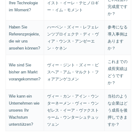
Ihre Technologie
イスト・イーレ・テヒノロギ
完成度です
im Moment?
ー・イム・モメント
か？
Haben Sie
ハーベン・ズィー・レフェレ
参考になる
Referenzprojekte,
ンツプロイェクテ・ディ・ヴ
導入事例は
die wir uns
ィア・ウンス・アンゼーエ
あります
ansehen können?
ン・ケネン
か？
これまでの
Wie sind Sie
ヴィー・ジント・ズィー・ビ
成長実績は
bisher am Markt
スヘア・アム・マルクト・フ
どうです
vorangekommen?
ォアアンゲコメン
か？
Wie kann ein
ヴィー・カン・アイン・ウン
当社のよう
Unternehmen wie
ターネーメン・ヴィー・ウン
な企業はど
unseres Ihr
ゼレス・イーア・ヴァクスト
う成長を後
Wachstum
ゥーム・ウンターシュテュッ
押しできま
unterstützen?
ツェン
すか？