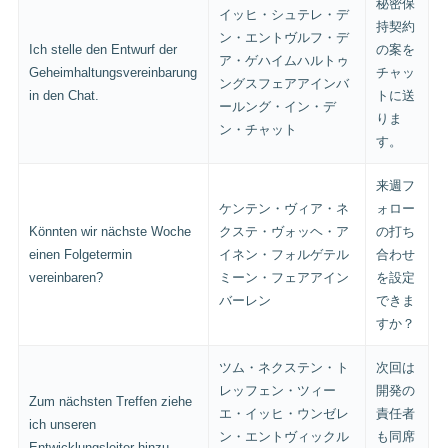
秘密保
イッヒ・シュテレ・デ
持契約
ン・エントヴルフ・デ
Ich stelle den Entwurf der
の案を
ア・ゲハイムハルトゥ
Geheimhaltungsvereinbarung
チャッ
ングスフェアアインバ
in den Chat.
トに送
ールング・イン・デ
りま
ン・チャット
す。
来週フ
ケンテン・ヴィア・ネ
ォロー
Könnten wir nächste Woche
クステ・ヴォッヘ・ア
の打ち
einen Folgetermin
イネン・フォルゲテル
合わせ
vereinbaren?
ミーン・フェアアイン
を設定
バーレン
できま
すか？
ツム・ネクステン・ト
次回は
レッフェン・ツィー
開発の
Zum nächsten Treffen ziehe
エ・イッヒ・ウンゼレ
責任者
ich unseren
ン・エントヴィックル
も同席
Entwicklungsleiter hinzu.