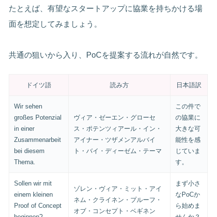
たとえば、有望なスタートアップに協業を持ちかける場
面を想定してみましょう。
共通の狙いから入り、PoCを提案する流れが自然です。
ドイツ語
読み方
日本語訳
Wir sehen
この件で
großes Potenzial
ヴィア・ゼーエン・グローセ
の協業に
in einer
ス・ポテンツィアール・イン・
大きな可
Zusammenarbeit
アイナー・ツザメンアルバイ
能性を感
bei diesem
ト・バイ・ディーゼム・テーマ
じていま
Thema.
す。
Sollen wir mit
まず小さ
ゾレン・ヴィア・ミット・アイ
einem kleinen
なPoCか
ネム・クライネン・プルーフ・
Proof of Concept
ら始めま
オブ・コンセプト・ベギネン
beginnen?
せんか？