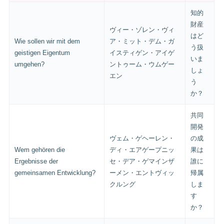
知的
財産
ヴィー・ゾレン・ヴィ
はど
Wie sollen wir mit dem
ア・ミット・デム・ガ
う扱
geistigen Eigentum
イスティゲン・アイゲ
いま
umgehen?
ントゥーム・ウムゲー
しょ
エン
う
か？
共同
開発
ヴェム・ゲヘーレン・
の成
Wem gehören die
ディ・エアゲープニッ
果は
Ergebnisse der
セ・デア・ゲマインザ
誰に
gemeinsamen Entwicklung?
ーメン・エントヴィッ
帰属
クルング
しま
す
か？