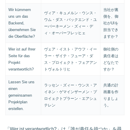
Wir kümmern
当社が裏
ヴィア・キュメルン・ウンス・
uns um das
側を、御
ウム・ダス・バックエンド・ユ
Backend,
社がUIを
ーバーネーメン・ズィー・デ
übernehmen Sie
担当でき
ィ・オーバーフレッヒェ
die Oberfläche?
ますか？
Wer ist auf Ihrer
ヴェア・イスト・アウフ・イー
御社側の
Seite für das
ラー・ザイテ・フューア・ダ
責任者は
Projekt
ス・プロイェクト・フェアアン
どなたで
verantwortlich?
トヴォルトリヒ
すか？
Lassen Sie uns
ラッセン・ズィー・ウンス・ア
共通の計
einen
イネン・ゲマインザーメン・プ
画書を作
gemeinsamen
ロイェクトプラーン・エアシュ
りましょ
Projektplan
テレン
う。
erstellen.
「Wer ist verantwortlich?」は「誰が責任を持つか」を尋