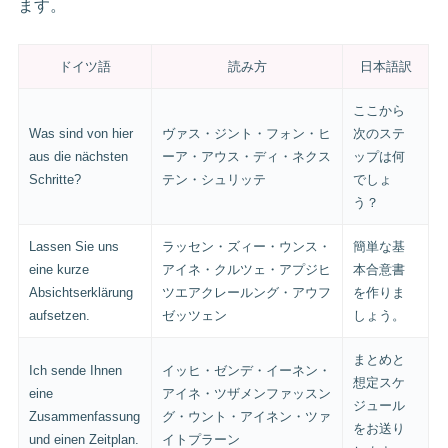
ます。
ドイツ語
読み方
日本語訳
ここから
Was sind von hier
ヴァス・ジント・フォン・ヒ
次のステ
aus die nächsten
ーア・アウス・ディ・ネクス
ップは何
Schritte?
テン・シュリッテ
でしょ
う？
Lassen Sie uns
ラッセン・ズィー・ウンス・
簡単な基
eine kurze
アイネ・クルツェ・アプジヒ
本合意書
Absichtserklärung
ツエアクレールング・アウフ
を作りま
aufsetzen.
ゼッツェン
しょう。
まとめと
Ich sende Ihnen
イッヒ・ゼンデ・イーネン・
想定スケ
eine
アイネ・ツザメンファッスン
ジュール
Zusammenfassung
グ・ウント・アイネン・ツァ
をお送り
und einen Zeitplan.
イトプラーン