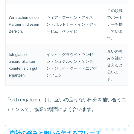
この領域
Wir suchen einen
ヴィア・ズーヘン・アイネ
でパート
Partner in diesem
ン・パルトナー・イン・ディ
ナーを探
Bereich.
ーゼム・ベライヒ
していま
す。
互いの強
Ich glaube,
イッヒ・グラウベ・ウンゼ
みを補い
unsere Stärken
レ・シュテルケン・ケンテ
合えると
könnten sich gut
ン・ジッヒ・グート・エアゲ
思いま
ergänzen.
ンツェン
す。
「sich ergänzen」は、互いの足りない部分を補い合うニ
ュアンスで、協業の場面によく合います。
自社の強みと狙いを伝えるフレーズ