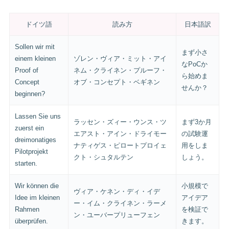
ドイツ語
読み方
日本語訳
Sollen wir mit
まず小さ
einem kleinen
ゾレン・ヴィア・ミット・アイ
なPoCか
Proof of
ネム・クライネン・プルーフ・
ら始めま
Concept
オブ・コンセプト・ベギネン
せんか？
beginnen?
Lassen Sie uns
ラッセン・ズィー・ウンス・ツ
まず3か月
zuerst ein
エアスト・アイン・ドライモー
の試験運
dreimonatiges
ナティゲス・ピロートプロイェ
用をしま
Pilotprojekt
クト・シュタルテン
しょう。
starten.
Wir können die
小規模で
ヴィア・ケネン・ディ・イデ
Idee im kleinen
アイデア
ー・イム・クライネン・ラーメ
Rahmen
を検証で
ン・ユーバープリューフェン
überprüfen.
きます。