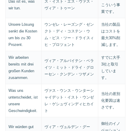
Das ist es, was
ス・イスト・エス・ヴァス・
こういう事
wir tun.
ヴィア・トゥーン
業です。
Unsere Lösung
ウンゼレ・レーズング・ゼン
当社の製品
senkt die Kosten
クト・ディ・コステン・ウ
はコストを
um bis zu 30
ム・ビス・ツー・ドライスィ
最大30%削
Prozent.
ヒ・プロツェント
減します。
Wir arbeiten
すでに大手
ヴィア・アルバイテン・ベラ
bereits mit drei
3社と取引
イツ・ミット・ドライ・グロ
großen Kunden
していま
ーセン・クンデン・ツザメン
zusammen.
す。
Was uns
ヴァス・ウンス・ウンターシ
当社の差別
unterscheidet, ist
ャイデット・イスト・ウンゼ
化要因は速
unsere
レ・ゲシュヴィンディヒカイ
さです。
Geschwindigkeit.
ト
御社のイノ
Wir würden gut
ヴィア・ヴュルデン・グー
ベーション