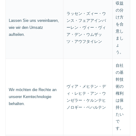
収益
の分
ラッセン・ズィー・ウ
け方
Lassen Sie uns vereinbaren,
ンス・フェアアインバ
を合
wie wir den Umsatz
ーレン・ヴィー・ヴィ
意し
aufteilen.
ア・デン・ウムザッ
まし
ツ・アウフタイレン
ょ
う。
自社
の基
幹技
ヴィア・メヒテン・デ
術の
Wir möchten die Rechte an
ィ・レヒテ・アン・ウ
権利
unserer Kerntechnologie
ンゼラー・ケルンテヒ
は保
behalten.
ノロギー・ベハルテン
持し
たい
で
す。