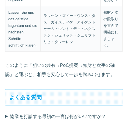
Lassen Sie uns
知財と次
ラッセン・ズィー・ウンス・ダ
das geistige
の段取り
ス・ガイスティゲ・アイゲント
Eigentum und die
を書面で
ゥーム・ウント・ディ・ネクス
nächsten
明確にし
テン・シュリッテ・シュリフト
Schritte
ましょ
リヒ・クレーレン
schriftlich klären.
う。
このように「狙いの共有→PoC提案→知財と次手の確
認」と運ぶと、相手も安心して一歩を踏み出せます。
よくある質問
協業を打診する最初の一言は何がいいですか？