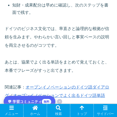
知財・成果配分は早めに確認し、次のステップを書
面で残す。
ドイツのビジネス文化では、率直さと論理的な根拠が信
頼を生みます。やわらかい言い回しと事実ベースの説明
を両立させるのがコツです。
あとは、協業でよく出る単語をまとめて覚えておくと、
本番でフレーズがすっと出てきます。
関連記事：
オープンイノベーションのドイツ語ダイアロ
グ
／
オープンイノベーションでよく出るドイツ語単語
💬 学習コミュニティ
×
無料
メニュー
ホーム
検索
トップ
サイドバー
📚 ドイツ語をもっと伸ばすなら、まず語彙か