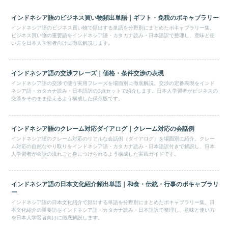
インドネシア語のビジネス買い物頻出単語｜ギフト・免税のボキャブラリー
インドネシア語のビジネス買い物で頻出する単語を分野別にまとめたボキャブラリー集。
ビジネス買い物の重要語をインドネシア語・カタカナ読み・日本語訳で整理し、意味と使
い方を日本人学習者向けに徹底解説します。
インドネシア語の交渉フレーズ｜価格・条件交渉の表現
インドネシア語の交渉で使う実用フレーズを場面別に徹底解説。交渉の定番表現をインド
ネシア語・カタカナ読み・日本語訳の3点セットで紹介します。日本人学習者がビジネスの
交渉をそのまま使えるよう構成した保存版です。
インドネシア語のクレーム対応ダイアログ｜クレーム対応の会話例
インドネシア語のクレーム対応のリアルな会話例（ダイアログ）を場面別に紹介。クレー
ム対応の自然なやり取りをインドネシア語・カタカナ読み・日本語訳付きで解説し、日本
人学習者が会話の流れごと身につけられるよう構成した実践ガイドです。
インドネシア語の日本文化紹介頻出単語｜和食・伝統・行事のボキャブラリ
ー
インドネシア語の日本文化紹介で頻出する単語を分野別にまとめたボキャブラリー集。日
本文化紹介の重要語をインドネシア語・カタカナ読み・日本語訳で整理し、意味と使い方
を日本人学習者向けに徹底解説します。