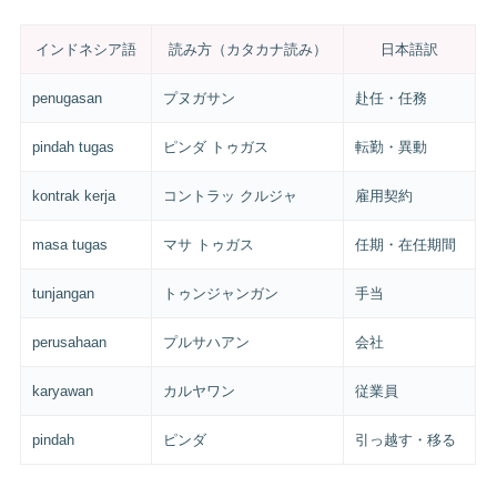
インドネシア語
読み方（カタカナ読み）
日本語訳
penugasan
プヌガサン
赴任・任務
pindah tugas
ピンダ トゥガス
転勤・異動
kontrak kerja
コントラッ クルジャ
雇用契約
masa tugas
マサ トゥガス
任期・在任期間
tunjangan
トゥンジャンガン
手当
perusahaan
プルサハアン
会社
karyawan
カルヤワン
従業員
pindah
ピンダ
引っ越す・移る