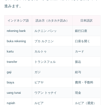
進みます。
インドネシア語
読み方（カタカナ読み）
日本語訳
rekening bank
ルクニン バンッ
銀行口座
buka rekening
ブカ ルクニン
口座を開く
kartu
カルトゥ
カード
transfer
トランスフェル
振込
gaji
ガジ
給与
biaya
ビアヤ
費用・手数料
uang tunai
ウアン トゥナイ
現金
rupiah
ルピア
ルピア（通貨）