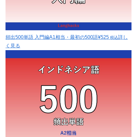
頻出500単語 入門編
A1相当・最初の500語
¥525
詳し
税込
く見る