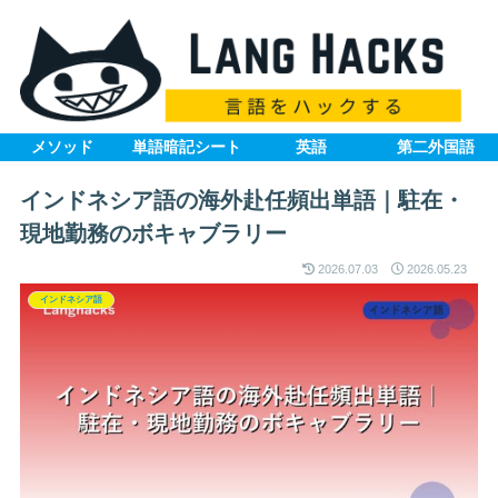
メソッド
単語暗記シート
英語
第二外国語
インドネシア語の海外赴任頻出単語｜駐在・
現地勤務のボキャブラリー
2026.07.03
2026.05.23
インドネシア語