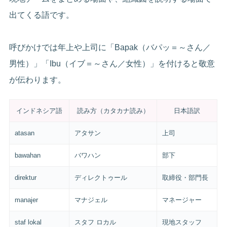
出てくる語です。
呼びかけでは年上や上司に「Bapak（バパッ＝～さん／
男性）」「Ibu（イブ＝～さん／女性）」を付けると敬意
が伝わります。
インドネシア語
読み方（カタカナ読み）
日本語訳
atasan
アタサン
上司
bawahan
バワハン
部下
direktur
ディレクトゥール
取締役・部門長
manajer
マナジェル
マネージャー
staf lokal
スタフ ロカル
現地スタッフ