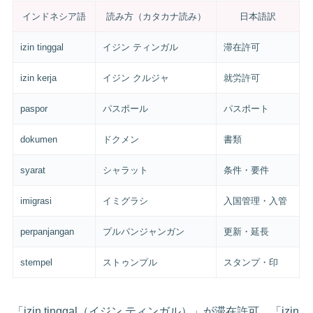
インドネシア語
読み方（カタカナ読み）
日本語訳
izin tinggal
イジン ティンガル
滞在許可
izin kerja
イジン クルジャ
就労許可
paspor
パスポール
パスポート
dokumen
ドクメン
書類
syarat
シャラット
条件・要件
imigrasi
イミグラシ
入国管理・入管
perpanjangan
プルパンジャンガン
更新・延長
stempel
ストゥンプル
スタンプ・印
「izin tinggal（イジン ティンガル）」が滞在許可、「izin