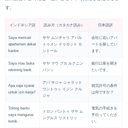
す。
インドネシア語
読み方（カタカナ読み）
日本語訳
Saya mencari
サヤ ムンチャリ アパル
会社に近いアパ
apartemen dekat
トゥメン ドゥカット カ
ートを探してい
kantor.
ントール
ます。
Saya mau buka
サヤ マウ ブカ ルクニン
銀行口座を開き
rekening bank.
バンッ
たいです。
アパ サジャ シャラット
Apa saja syarat
就労許可の条件
ウントゥッ イジン クル
untuk izin kerja?
は何ですか？
ジャ
Tolong bantu
電気の手続きを
トロン バントゥ サヤ ム
saya mengurus
手伝ってくださ
ングルス リストリッ
listrik.
い。