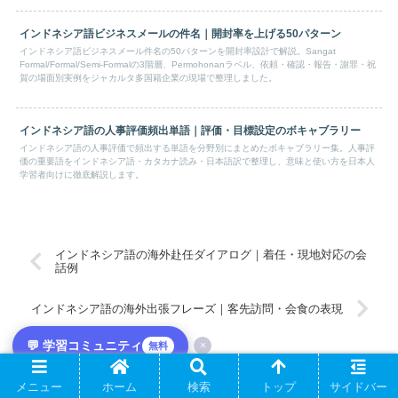
インドネシア語ビジネスメールの件名｜開封率を上げる50パターン
インドネシア語ビジネスメール件名の50パターンを開封率設計で解説。Sangat
Formal/Formal/Semi-Formalの3階層、Permohonanラベル、依頼・確認・報告・謝罪・祝
賀の場面別実例をジャカルタ多国籍企業の現場で整理しました。
インドネシア語の人事評価頻出単語｜評価・目標設定のボキャブラリー
インドネシア語の人事評価で頻出する単語を分野別にまとめたボキャブラリー集。人事評
価の重要語をインドネシア語・カタカナ読み・日本語訳で整理し、意味と使い方を日本人
学習者向けに徹底解説します。
インドネシア語の海外赴任ダイアログ｜着任・現地対応の会
話例
インドネシア語の海外出張フレーズ｜客先訪問・会食の表現
💬 学習コミュニティ
×
無料
ホーム
インドネシア語
メニュー
ホーム
検索
トップ
サイドバー