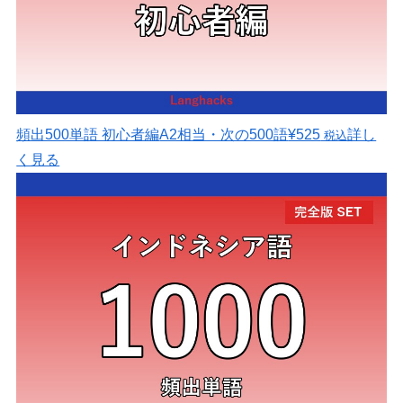
頻出500単語 初心者編
A2相当・次の500語
¥525
詳し
税込
く見る