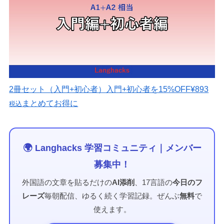
2冊セット（入門+初心者）
入門+初心者を15%OFF
¥893
まとめてお得に
税込
🌍 Langhacks 学習コミュニティ｜メンバー
募集中！
外国語の文章を貼るだけの
AI添削
、17言語の
今日のフ
レーズ
毎朝配信、ゆるく続く学習記録。ぜんぶ
無料
で
使えます。