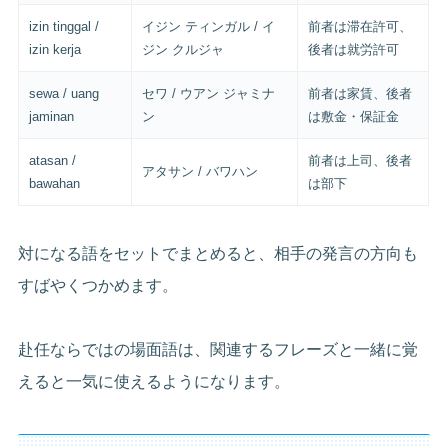
izin tinggal /
イジン ティンガル / イ
前者は滞在許可、
izin kerja
ジン クルジャ
後者は就労許可
sewa / uang
セワ / ウアン ジャミナ
前者は家賃、後者
jaminan
ン
は敷金・保証金
atasan /
前者は上司、後者
アタサン / バワハン
bawahan
は部下
対になる語をセットでまとめると、相手の発言の方向も
すばやくつかめます。
赴任ならではの場面語は、関連するフレーズと一緒に覚
えると一気に使えるようになります。