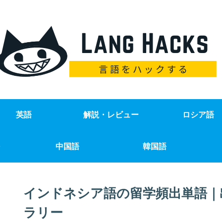
英語
解説・レビュー
ロシア語
中国語
韓国語
インドネシア語の留学頻出単語｜
ラリー