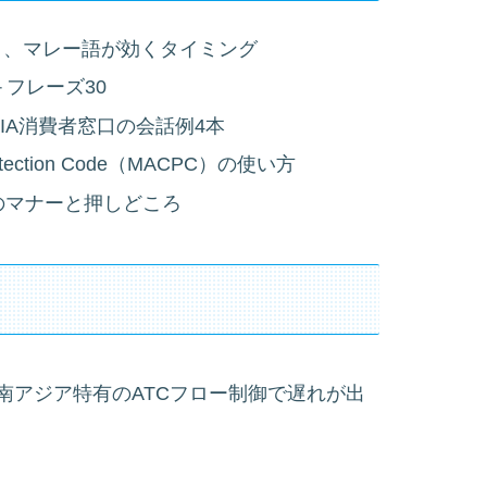
と、マレー語が効くタイミング
＋フレーズ30
窓口・KLIA消費者窓口の会話例4本
 Protection Code（MACPC）の使い方
交渉のマナーと押しどころ
南アジア特有のATCフロー制御で遅れが出