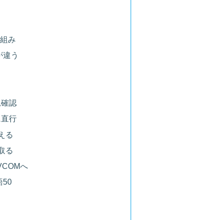
枠組み
対応が違う
況確認
に直行
える
け取る
COMへ
50