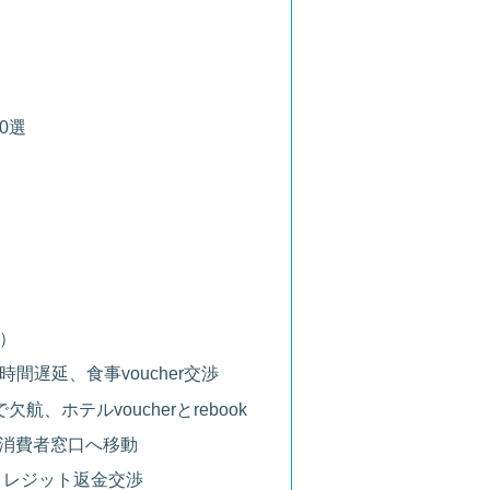
0選
）
ト2時間遅延、食事voucher交渉
 T1で欠航、ホテルvoucherとrebook
IA消費者窓口へ移動
＋クレジット返金交渉