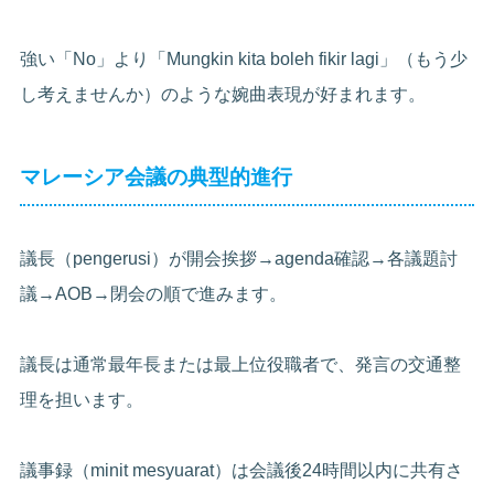
強い「No」より「Mungkin kita boleh fikir lagi」（もう少
し考えませんか）のような婉曲表現が好まれます。
マレーシア会議の典型的進行
議長（pengerusi）が開会挨拶→agenda確認→各議題討
議→AOB→閉会の順で進みます。
議長は通常最年長または最上位役職者で、発言の交通整
理を担います。
議事録（minit mesyuarat）は会議後24時間以内に共有さ