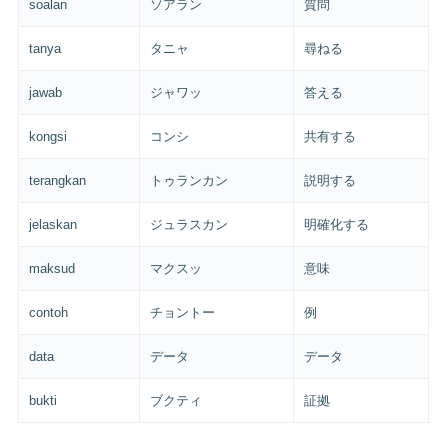
soalan
ソアラン
質問
tanya
タニャ
尋ねる
jawab
ジャワッ
答える
kongsi
コンシ
共有する
terangkan
トゥランカン
説明する
jelaskan
ジュラスカン
明確化する
maksud
マクスッ
意味
contoh
チョントー
例
data
データ
データ
bukti
ブクティ
証拠