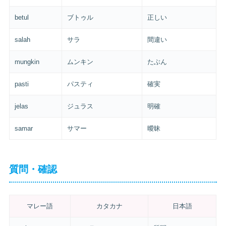
betul
ブトゥル
正しい
salah
サラ
間違い
mungkin
ムンキン
たぶん
pasti
パスティ
確実
jelas
ジュラス
明確
samar
サマー
曖昧
質問・確認
マレー語
カタカナ
日本語