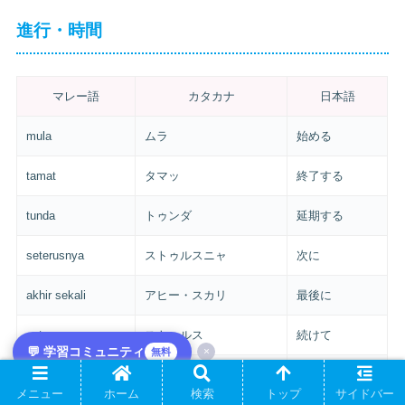
進行・時間
マレー語
カタカナ
日本語
mula
ムラ
始める
tamat
タマッ
終了する
tunda
トゥンダ
延期する
seterusnya
ストゥルスニャ
次に
akhir sekali
アヒー・スカリ
最後に
seterus
ストゥルス
続けて
💬 学習コミュニティ
×
無料
masa
マサ
時間
メニュー
ホーム
検索
トップ
サイドバー