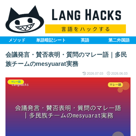
メソッド
単語暗記シート
英語
第二外国語
会議発言・賛否表明・質問のマレー語｜多民
族チームのmesyuarat実務
2026.07.03
2026.06.03
マレー語