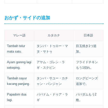
おかず・サイドの追加
マレー語
カタカナ
日本語
Tambah telur
タンバ・トゥロー・マ
目玉焼き1つ追
mata satu.
タ・サトゥ
加。
Ayam goreng lagi
アヤム・ゴレン・ラ
フライドチキン
sekeping.
ギ・スクピン
もう1切れ。
Tambah sayur
タンバ・サユー・カチ
ロングビーンズ
kacang panjang.
ャン・パンジャン
追加で。
Papadom dua
パパドム・ドゥア・ラ
パパダムもう2
lagi.
ギ
枚。