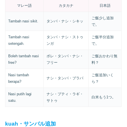
マレー語
カタカナ
日本語
ご飯少し追加
Tambah nasi sikit.
タンバ・ナシ・シキッ
で。
Tambah nasi
タンバ・ナシ・ストゥ
ご飯半分追加
setengah.
ンガ
で。
Boleh tambah nasi
ボレ・タンバ・ナシ・
ご飯おかわり無
free?
フリー
料？
Nasi tambah
ご飯追加いく
ナシ・タンバ・ブラパ
berapa?
ら？
Nasi putih lagi
ナシ・プティ・ラギ・
白米もう1つ。
satu.
サトゥ
kuah・サンバル追加