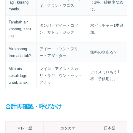
lagi, kurang
う1杯、砂糖少なめ
ギ、クラン・マニス
manis.
で。
Tambah air
タンバ・アイー・コソ
水ピッチャー1本追
kosong, satu
ン、サトゥ・ジャグ
加。
jug.
Air kosong
アイー・コソン・フリ
無料の水ある？
free ada tak?
ー・アダ・タッ
Milo ais
マイロ・アイス・スカ
アイスミロもう1
sekali lagi,
リ・ラギ、ウントゥッ・
杯、子供用に。
untuk anak.
アナッ
合計再確認・呼びかけ
マレー語
カタカナ
日本語