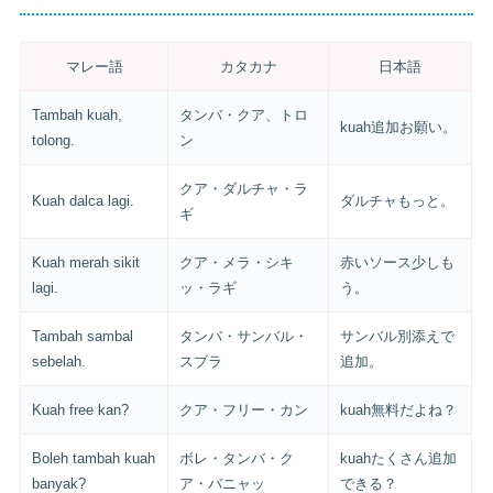
マレー語
カタカナ
日本語
Tambah kuah,
タンバ・クア、トロ
kuah追加お願い。
tolong.
ン
クア・ダルチャ・ラ
Kuah dalca lagi.
ダルチャもっと。
ギ
Kuah merah sikit
クア・メラ・シキ
赤いソース少しも
lagi.
ッ・ラギ
う。
Tambah sambal
タンバ・サンバル・
サンバル別添えで
sebelah.
スブラ
追加。
Kuah free kan?
クア・フリー・カン
kuah無料だよね？
Boleh tambah kuah
ボレ・タンバ・ク
kuahたくさん追加
banyak?
ア・バニャッ
できる？