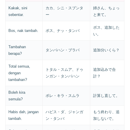
Kakak, sini
カカ、シニ・スブンタ
姉さん、ちょっ
sebentar.
ー
と来て。
ボス、追加した
Bos, nak tambah.
ボス、ナッ・タンバ
い。
Tambahan
タンバハン・ブラパ
追加分いくら？
berapa?
Total semua,
トタル・スムア、ドゥ
追加込みで合
dengan
ンガン・タンバハン
計？
tambahan?
Boleh kira
ボレ・キラ・スムラ
計算し直して。
semula?
Habis dah, jangan
ハビス・ダ、ジャンガ
もう終わり、追
tambah.
ン・タンバ
加しないで。