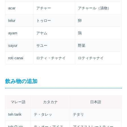
acar
アチャー
アチャール（漬物）
telur
トゥロー
卵
ayam
アヤム
鶏
sayur
サユー
野菜
roti canai
ロティ・チャナイ
ロティチャナイ
飲み物の追加
マレー語
カタカナ
日本語
teh tarik
テ・タレッ
テタリ
teh O ais
テ・オー・アイス
アイスストレートティー