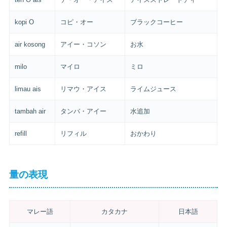
kopi O
コピ・オー
ブラックコーヒー
air kosong
アイー・コソン
お水
milo
マイロ
ミロ
limau ais
リマウ・アイス
ライムジュース
tambah air
タンバ・アイー
水追加
refill
リフィル
おかわり
量の表現
マレー語
カタカナ
日本語