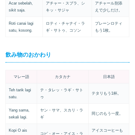
Acar sebelah,
アチャー・スブラ、シ
アチャール別添
sikit saja.
キッ・サジャ
えで少しだけ。
Roti canai lagi
ロティ・チャナイ・ラ
プレーンロティ
satu, kosong.
ギ・サトゥ、コソン
もう1枚。
飲み物のおかわり
マレー語
カタカナ
日本語
Teh tarik lagi
テ・タレッ・ラギ・サト
テタリもう1杯。
satu.
ゥ
Yang sama,
ヤン・サマ、スカリ・ラ
同じのもう一度。
sekali lagi.
ギ
Kopi O ais
アイスコーヒーも
コピ・オー・アイス・ラ