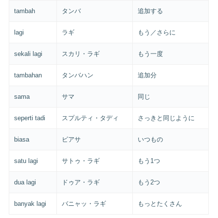
tambah
タンバ
追加する
lagi
ラギ
もう／さらに
sekali lagi
スカリ・ラギ
もう一度
tambahan
タンバハン
追加分
sama
サマ
同じ
seperti tadi
スプルティ・タディ
さっきと同じように
biasa
ビアサ
いつもの
satu lagi
サトゥ・ラギ
もう1つ
dua lagi
ドゥア・ラギ
もう2つ
banyak lagi
バニャッ・ラギ
もっとたくさん