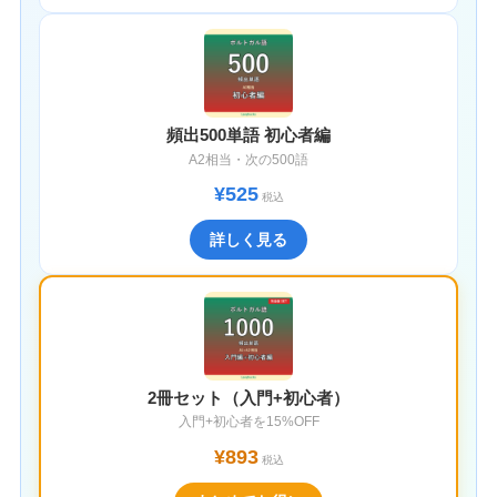
頻出500単語 初心者編
A2相当・次の500語
¥525
税込
詳しく見る
2冊セット（入門+初心者）
入門+初心者を15%OFF
¥893
税込