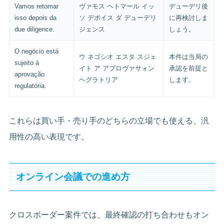
Vamos retomar
ヴァモス ヘトマール イッ
デューデリ後
isso depois da
ソ デポイス ダ デューデリ
に再検討しま
due diligence.
ジェンス
しょう。
O negócio está
ウ ネゴシオ エスタ スジェ
本件は当局の
sujeito à
イト ア アプロヴァサォン
承認を前提と
aprovação
ヘグラトリア
します。
regulatória.
これらは買い手・売り手のどちらの立場でも使える、汎
用性の高い表現です。
オンライン会議での進め方
クロスボーダー案件では、最終確認の打ち合わせもオン