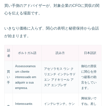
買い手側のアドバイザーが、対象企業のCFOに買収の関
心を伝える場面です。
いきなり価格に入らず、関心の表明と秘密保持から会話
が始まります。
話
ポルトガル語
読み方
日本語訳
者
Assessoramos
御社の買収
アセソラモス ウン ク
買
um cliente
に関心を持
リエンチ インテレサド
い
interessado em
つ顧客の助
エン アドキリール ア
手
adquirir a sua
言をしてい
スア エンプレザ
empresa.
ます。
興味深いで
Interessante.
インテレサンチ。ケン
すね。差し