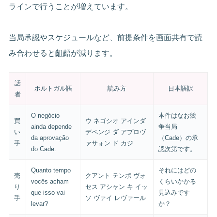
ラインで行うことが増えています。
当局承認やスケジュールなど、前提条件を画面共有で読
み合わせると齟齬が減ります。
話
ポルトガル語
読み方
日本語訳
者
O negócio
本件はなお競
買
ウ ネゴシオ アインダ
ainda depende
争当局
い
デペンジ ダ アプロヴ
da aprovação
（Cade）の承
手
ァサォン ド カジ
do Cade.
認次第です。
Quanto tempo
それにはどの
売
クアント テンポ ヴォ
vocês acham
くらいかかる
り
セス アシャン キ イッ
que isso vai
見込みです
手
ソ ヴァイ レヴァール
levar?
か？