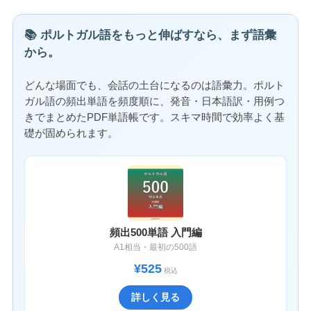
📚 ポルトガル語をもっと伸ばすなら、まず語彙
から。
どんな場面でも、会話の土台になるのは語彙力。ポルト
ガル語の頻出単語を頻度順に、発音・日本語訳・用例つ
きでまとめたPDF単語帳です。スキマ時間で効率よく基
礎が固められます。
頻出500単語 入門編
A1相当・最初の500語
¥525
税込
詳しく見る