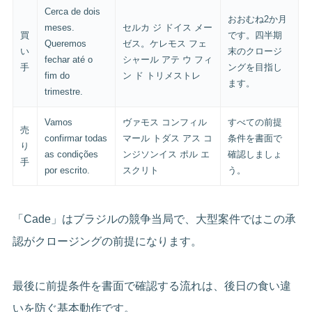
Cerca de dois
おおむね2か月
meses.
セルカ ジ ドイス メー
買
です。四半期
Queremos
ゼス。ケレモス フェ
い
末のクロージ
fechar até o
シャール アテ ウ フィ
手
ングを目指し
fim do
ン ド トリメストレ
ます。
trimestre.
Vamos
ヴァモス コンフィル
すべての前提
売
confirmar todas
マール トダス アス コ
条件を書面で
り
as condições
ンジソンイス ポル エ
確認しましょ
手
por escrito.
スクリト
う。
「Cade」はブラジルの競争当局で、大型案件ではこの承
認がクロージングの前提になります。
最後に前提条件を書面で確認する流れは、後日の食い違
いを防ぐ基本動作です。