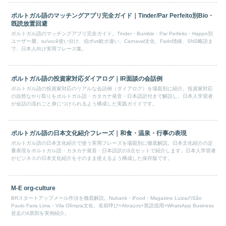
ポルトガル語のマッチングアプリ完全ガイド｜Tinder/Par Perfeito別Bio・
既読放置回避
ポルトガル語のマッチングアプリ完全ガイド。Tinder・Bumble・Par Perfeito・Happn別
ユーザー層、tu/você使い分け、伯ポvs欧ポ違い、Carnaval文化、Fado情緒、SNS略語ま
で、日本人向け実用フレーズ集。
ポルトガル語の投資家対応ダイアログ｜IR面談の会話例
ポルトガル語の投資家対応のリアルな会話例（ダイアログ）を場面別に紹介。投資家対応
の自然なやり取りをポルトガル語・カタカナ発音・日本語訳付きで解説し、日本人学習者
が会話の流れごと身につけられるよう構成した実践ガイドです。
ポルトガル語の日本文化紹介フレーズ｜和食・温泉・行事の表現
ポルトガル語の日本文化紹介で使う実用フレーズを場面別に徹底解説。日本文化紹介の定
番表現をポルトガル語・カタカナ発音・日本語訳の3点セットで紹介します。日本人学習者
がビジネスの日本文化紹介をそのまま使えるよう構成した保存版です。
M-E org-culture
BRスタートアップメール作法を徹底解説。Nubank・iFood・Magazine LuizaのSão
Paulo Faria Lima・Vila Olímpia文化、名前呼び+Abraços+英語混用+WhatsApp Business
並走の4原則を実例紹介。