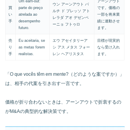
Um earn-out:
アーンアウト
ウン アーンアウト パ
買
parte do preço
です。価格の
ルチ ド プレッソ アト
い
atrelada ao
一部を将来業
レラダ アオ デゼンペ
手
desempenho
績に連動させ
ーニョ フトゥロ
futuro.
ます。
売
Eu aceitaria, se
エウ アセイタリーア
目標が現実的
り
as metas forem
シ アス メタス フォー
なら受け入れ
手
realistas.
レン ヘアリスタス
ます。
「O que vocês têm em mente?（どのような案ですか）」
は、相手の代案を引き出す一言です。
価格が折り合わないときは、アーンアウトで折衷するの
がM&Aの典型的な解決策です。