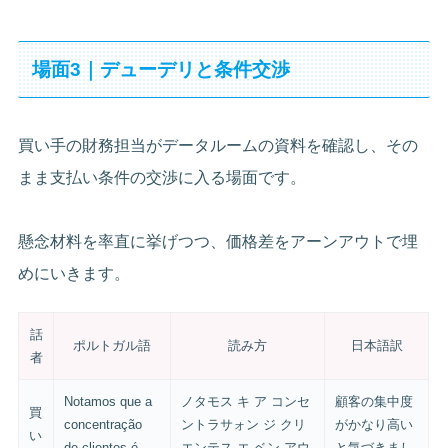
場面3｜デューデリと条件交渉
買い手の財務担当がデータルームの資料を確認し、その
まま支払い条件の交渉に入る場面です。
懸念材料を率直に挙げつつ、価格差をアーンアウトで埋
めにいきます。
話
ポルトガル語
読み方
日本語訳
者
Notamos que a
ノタモス キ ア コンセ
顧客の集中度
買
concentração
ントラサォン ジ クリ
がかなり高い
い
de clientes é
エンテス エ ベン アウ
と気づきまし