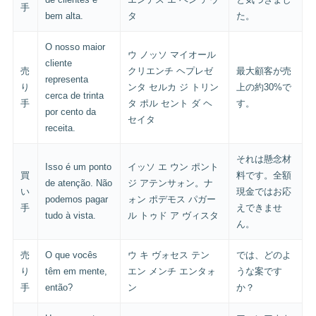
手
bem alta.
タ
た。
O nosso maior
ウ ノッソ マイオール
cliente
売
クリエンチ ヘプレゼ
最大顧客が売
representa
り
ンタ セルカ ジ トリン
上の約30%で
cerca de trinta
手
タ ポル セント ダ ヘ
す。
por cento da
セイタ
receita.
それは懸念材
Isso é um ponto
イッソ エ ウン ポント
買
料です。全額
de atenção. Não
ジ アテンサォン。ナ
い
現金ではお応
podemos pagar
ォン ポデモス パガー
手
えできませ
tudo à vista.
ル トゥド ア ヴィスタ
ん。
売
O que vocês
ウ キ ヴォセス テン
では、どのよ
り
têm em mente,
エン メンチ エンタォ
うな案です
手
então?
ン
か？