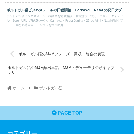
ポルトガル語ビジネスメールの日程調整｜Carnaval・Natal の祝日タブー
ポルトガル語ビジネスメール日程調整を徹底解説。候補提示・決定・リスケ・キャンセ
ル・Zoom URL共有の5シーン、Carnaval・Festa Junina・25 de Abril・Natal祝日タブ
ー、日本との時差差、テンプレを実例紹介。
ポルトガル語のM&Aフレーズ｜買収・統合の表現
ポルトガル語のM&A頻出単語｜M&A・デューデリのボキャブ
ラリー
ホーム
ポルトガル語
PAGE TOP
カテゴリー