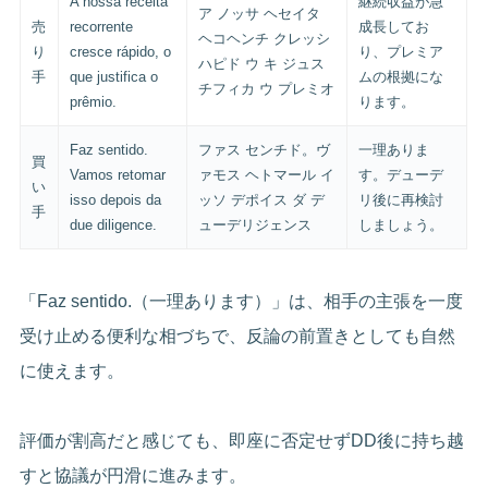
A nossa receita
継続収益が急
ア ノッサ ヘセイタ
売
recorrente
成長してお
ヘコヘンチ クレッシ
り
cresce rápido, o
り、プレミア
ハピド ウ キ ジュス
手
que justifica o
ムの根拠にな
チフィカ ウ プレミオ
prêmio.
ります。
Faz sentido.
ファス センチド。ヴ
一理ありま
買
Vamos retomar
ァモス ヘトマール イ
す。デューデ
い
isso depois da
ッソ デポイス ダ デ
リ後に再検討
手
due diligence.
ューデリジェンス
しましょう。
「Faz sentido.（一理あります）」は、相手の主張を一度
受け止める便利な相づちで、反論の前置きとしても自然
に使えます。
評価が割高だと感じても、即座に否定せずDD後に持ち越
すと協議が円滑に進みます。