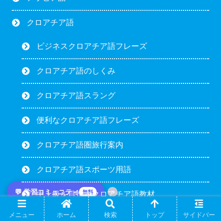
クロアチア語
ビジネスクロアチア語フレーズ
クロアチア語のしくみ
クロアチア語スラング
便利なクロアチア語フレーズ
クロアチア語圏旅行案内
クロアチア語スポーツ用語
💬 学習コミュニティ
×
無料
中上級を目指すクロアチア語教材
メニュー
ホーム
検索
トップ
サイドバー
クロアチア語メディア