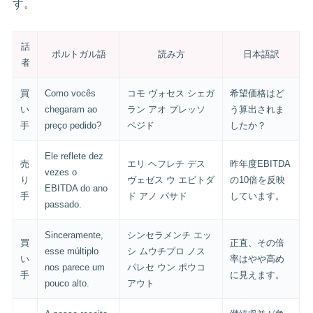
す。
話
ポルトガル語
読み方
日本語訳
者
買
Como vocês
コモ ヴォセス シェガ
希望価格はど
い
chegaram ao
ラン アオ プレッソ
う算出されま
手
preço pedido?
ペジド
したか？
Ele reflete dez
売
エリ ヘフレチ デス
昨年度EBITDA
vezes o
り
ヴェゼス ウ エビトダ
の10倍を反映
EBITDA do ano
手
ド アノ パサド
しています。
passado.
Sinceramente,
シンセラメンチ エッ
買
正直、その倍
esse múltiplo
シ ムウチプロ ノス
い
率はやや高め
nos parece um
パレセ ウン ポウコ
手
に見えます。
pouco alto.
アウト