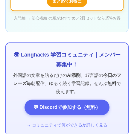
まとめてお得に
入門編 → 初心者編 の順がおすすめ／2冊セットなら15%お得
🌍 Langhacks 学習コミュニティ｜メンバー
募集中！
外国語の文章を貼るだけの
AI添削
、17言語の
今日のフ
レーズ
毎朝配信、ゆるく続く学習記録。ぜんぶ
無料
で
使えます。
💬 Discordで参加する（無料）
→ コミュニティで何ができるか詳しく見る