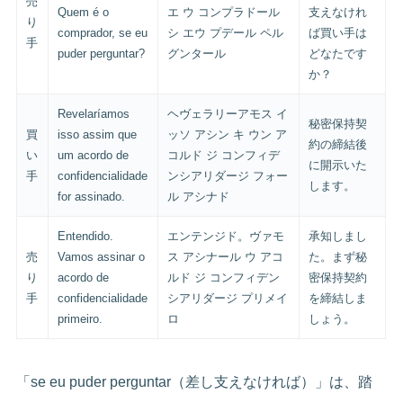
売
Quem é o
エ ウ コンプラドール
支えなけれ
り
comprador, se eu
シ エウ プデール ペル
ば買い手は
手
puder perguntar?
グンタール
どなたです
か？
Revelaríamos
ヘヴェラリーアモス イ
秘密保持契
買
isso assim que
ッソ アシン キ ウン ア
約の締結後
い
um acordo de
コルド ジ コンフィデ
に開示いた
手
confidencialidade
ンシアリダージ フォー
します。
for assinado.
ル アシナド
Entendido.
エンテンジド。ヴァモ
承知しまし
売
Vamos assinar o
ス アシナール ウ アコ
た。まず秘
り
acordo de
ルド ジ コンフィデン
密保持契約
手
confidencialidade
シアリダージ プリメイ
を締結しま
primeiro.
ロ
しょう。
「se eu puder perguntar（差し支えなければ）」は、踏