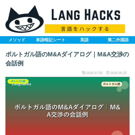
メソッド
単語暗記シート
英語
第二外国語
ポルトガル語のM&Aダイアログ｜M&A交渉の
会話例
2026.07.03
2026.05.23
ポルトガル語