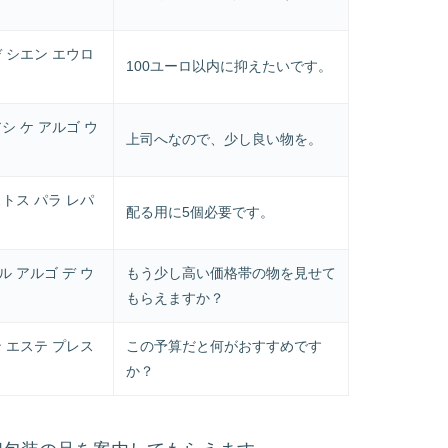
デ シエン エウロ
100ユーロ以内に抑えたいです。
シ ケ アルゴ ウ
上司へなので、少し良い物を。
ストス パラ レパ
配る用に5個必要です。
ル アルゴ デ ウ
もう少し高い価格帯の物を見せて
もらえますか？
ン エステ プレス
この予算だと何がおすすめです
か？