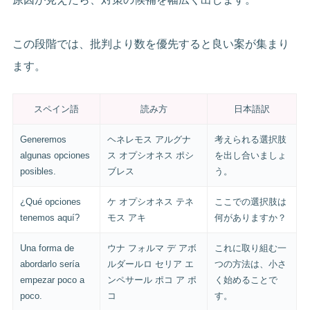
この段階では、批判より数を優先すると良い案が集まり
ます。
スペイン語
読み方
日本語訳
Generemos
ヘネレモス アルグナ
考えられる選択肢
algunas opciones
ス オプシオネス ポシ
を出し合いましょ
posibles.
ブレス
う。
¿Qué opciones
ケ オプシオネス テネ
ここでの選択肢は
tenemos aquí?
モス アキ
何がありますか？
Una forma de
ウナ フォルマ デ アボ
これに取り組む一
abordarlo sería
ルダールロ セリア エ
つの方法は、小さ
empezar poco a
ンペサール ポコ ア ポ
く始めることで
poco.
コ
す。