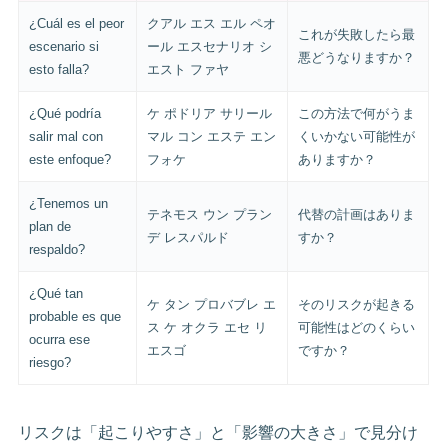
¿Cuál es el peor
クアル エス エル ペオ
これが失敗したら最
escenario si
ール エスセナリオ シ
悪どうなりますか？
esto falla?
エスト ファヤ
¿Qué podría
ケ ポドリア サリール
この方法で何がうま
salir mal con
マル コン エステ エン
くいかない可能性が
este enfoque?
フォケ
ありますか？
¿Tenemos un
テネモス ウン プラン
代替の計画はありま
plan de
デ レスパルド
すか？
respaldo?
¿Qué tan
ケ タン プロバブレ エ
そのリスクが起きる
probable es que
ス ケ オクラ エセ リ
可能性はどのくらい
ocurra ese
エスゴ
ですか？
riesgo?
リスクは「起こりやすさ」と「影響の大きさ」で見分け