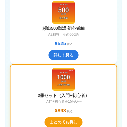
頻出500単語 初心者編
A2相当・次の500語
¥525
税込
詳しく見る
2冊セット（入門+初心者）
入門+初心者を15%OFF
¥893
税込
まとめてお得に