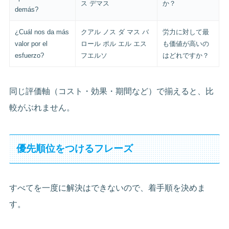
ス デマス
か？
demás?
¿Cuál nos da más
クアル ノス ダ マス バ
労力に対して最
valor por el
ロール ポル エル エス
も価値が高いの
esfuerzo?
フエルソ
はどれですか？
同じ評価軸（コスト・効果・期間など）で揃えると、比
較がぶれません。
優先順位をつけるフレーズ
すべてを一度に解決はできないので、着手順を決めま
す。