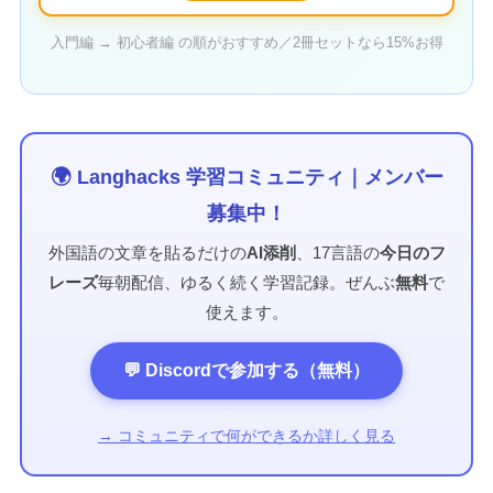
入門編 → 初心者編 の順がおすすめ／2冊セットなら15%お得
🌍 Langhacks 学習コミュニティ｜メンバー
募集中！
外国語の文章を貼るだけの
AI添削
、17言語の
今日のフ
レーズ
毎朝配信、ゆるく続く学習記録。ぜんぶ
無料
で
使えます。
💬 Discordで参加する（無料）
→ コミュニティで何ができるか詳しく見る