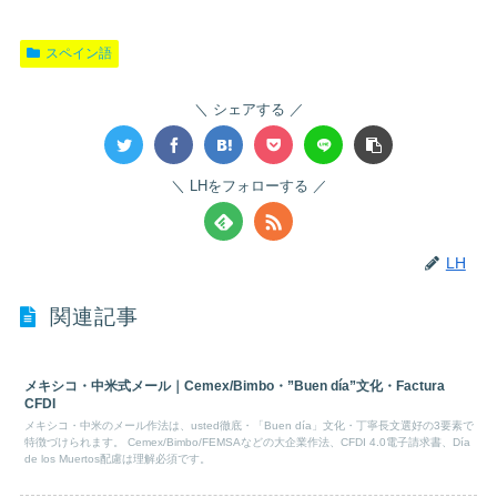
スペイン語
シェアする
LHをフォローする
LH
関連記事
メキシコ・中米式メール｜Cemex/Bimbo・”Buen día”文化・Factura
CFDI
メキシコ・中米のメール作法は、usted徹底・「Buen día」文化・丁寧長文選好の3要素で
特徴づけられます。 Cemex/Bimbo/FEMSAなどの大企業作法、CFDI 4.0電子請求書、Día
de los Muertos配慮は理解必須です。