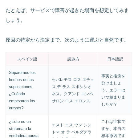
たとえば、サービスで障害が起きた場面を想定してみま
しょう。
原因の特定から決定まで、次のように運ぶと自然です。
スペイン語
読み方
日本語訳
Separemos los
事実と推測を
hechos de las
セパレモス ロス エチョ
分けましょ
suposiciones.
ス デ ラス スポシシオ
う。エラーは
¿Cuándo
ネス。クアンド エンペ
いつ始まりま
empezaron los
サロン ロス エロレス
したか？
errores?
¿Esto es un
これは症状で
エスト エス ウン シン
síntoma o la
すか、本当の
トマ オ ラ ベルダデラ
verdadera causa
根本原因です