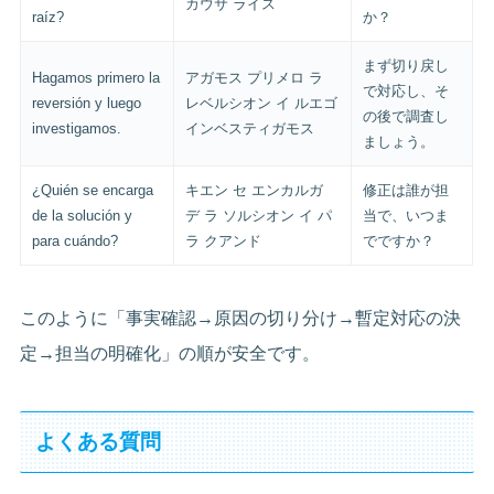
カウサ ライス
raíz?
か？
まず切り戻し
Hagamos primero la
アガモス プリメロ ラ
で対応し、そ
reversión y luego
レベルシオン イ ルエゴ
の後で調査し
investigamos.
インベスティガモス
ましょう。
¿Quién se encarga
キエン セ エンカルガ
修正は誰が担
de la solución y
デ ラ ソルシオン イ パ
当で、いつま
para cuándo?
ラ クアンド
でですか？
このように「事実確認→原因の切り分け→暫定対応の決
定→担当の明確化」の順が安全です。
よくある質問