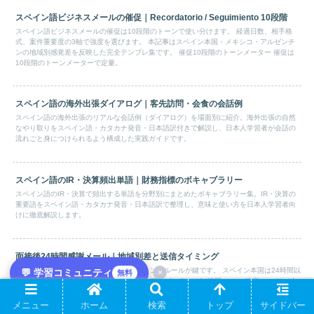
スペイン語ビジネスメールの催促｜Recordatorio / Seguimiento 10段階
スペイン語ビジネスメールの催促は10段階のトーンで使い分けます。 経過日数、相手格
式、案件重要度の3軸で強度を選びます。 本記事はスペイン本国・メキシコ・アルゼンチ
ンの地域別感覚差を反映した完全テンプレ集です。 催促10段階のトーンメーター 催促は
10段階のトーンメーターで定量。
スペイン語の海外出張ダイアログ｜客先訪問・会食の会話例
スペイン語の海外出張のリアルな会話例（ダイアログ）を場面別に紹介。海外出張の自然
なやり取りをスペイン語・カタカナ発音・日本語訳付きで解説し、日本人学習者が会話の
流れごと身につけられるよう構成した実践ガイドです。
スペイン語のIR・決算頻出単語｜財務指標のボキャブラリー
スペイン語のIR・決算で頻出する単語を分野別にまとめたボキャブラリー集。IR・決算の
重要語をスペイン語・カタカナ発音・日本語訳で整理し、意味と使い方を日本人学習者向
けに徹底解説します。
面接後24時間感謝メール｜地域別差と送信タイミング
面接後24時間感謝メールは、地域別タイミングルールが鍵です。 スペイン本国は24時間以
💬 学習コミュニティ
×
無料
内、メキシコ・コロンビアは48時間以内、アルゼンチンは24時間+voseo許容、コロンビ
アは48時間usted厳守です。 本記事は面接官個別送信のテンプレを地域別に体系化しま
す。
メニュー
ホーム
検索
トップ
サイドバー