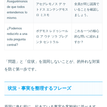
Asegurémonos
アセグレモノス デ ケ
全員が同じ認識で
de que todos
トドス エンテンデモス
いることを確認し
entendemos lo
ロ ミスモ
ましょう。
mismo.
¿Podemos
ポデモス レドゥシール
これを一つの核心
reducirlo a una
ロ ア ウナ ソラ プレグ
的な問いに絞れま
sola pregunta
ンタ セントラル
すか？
central?
「問題」と「症状」を混同しないことが、的外れな対策
を防ぐ第一歩です。
状況・事実を整理するフレーズ
原因に進む前に、起きている事実を客観的に並べます。