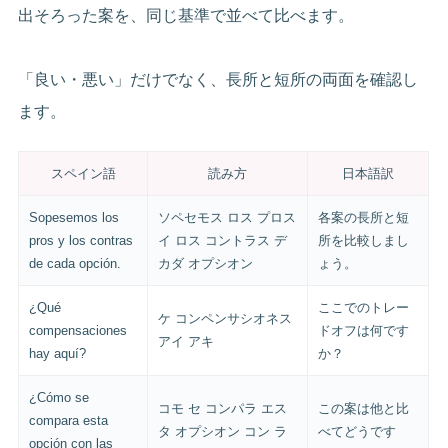
出そろった案を、同じ基準で並べて比べます。
「良い・悪い」だけでなく、長所と短所の両面を確認し
ます。
スペイン語
読み方
日本語訳
Sopesemos los
ソペセモス ロス プロス
各案の長所と短
pros y los contras
イ ロス コントラス デ
所を比較しまし
de cada opción.
カダ オプシオン
ょう。
¿Qué
ここでのトレー
ケ コンペンサシオネス
compensaciones
ドオフは何です
アイ アキ
hay aquí?
か？
¿Cómo se
コモ セ コンパラ エス
この案は他と比
compara esta
タ オプシオン コン ラ
べてどうです
opción con las