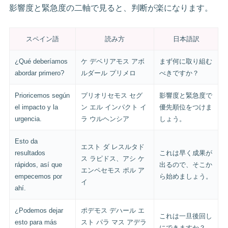
影響度と緊急度の二軸で見ると、判断が楽になります。
スペイン語
読み方
日本語訳
¿Qué deberíamos
ケ デベリアモス アボ
まず何に取り組む
abordar primero?
ルダール プリメロ
べきですか？
Prioricemos según
プリオリセモス セグ
影響度と緊急度で
el impacto y la
ン エル インパクト イ
優先順位をつけま
urgencia.
ラ ウルヘンシア
しょう。
Esto da
エスト ダ レスルタド
resultados
これは早く成果が
ス ラピドス、アシ ケ
rápidos, así que
出るので、そこか
エンペセモス ポル ア
empecemos por
ら始めましょう。
イ
ahí.
¿Podemos dejar
ポデモス デハール エ
これは一旦後回し
esto para más
スト パラ マス アデラ
にできますか？