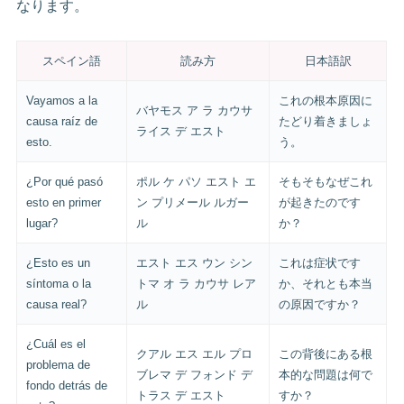
なります。
スペイン語
読み方
日本語訳
Vayamos a la
これの根本原因に
バヤモス ア ラ カウサ
causa raíz de
たどり着きましょ
ライス デ エスト
esto.
う。
¿Por qué pasó
ポル ケ パソ エスト エ
そもそもなぜこれ
esto en primer
ン プリメール ルガー
が起きたのです
lugar?
ル
か？
¿Esto es un
エスト エス ウン シン
これは症状です
síntoma o la
トマ オ ラ カウサ レア
か、それとも本当
causa real?
ル
の原因ですか？
¿Cuál es el
クアル エス エル プロ
この背後にある根
problema de
ブレマ デ フォンド デ
本的な問題は何で
fondo detrás de
トラス デ エスト
すか？