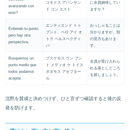
コモドス アバンサン
に全員納得してい
avanzando con
ド コン エスト
ますか？
esto?
エンティエンド トゥ
おっしゃることは
Entiendo tu punto,
プント、ペロ アイ オ
分かりますが、別
pero hay otra
トラ ペルスペクティ
の見方もありま
perspectiva.
バ
す。
Busquemos un
ブスケモス ウン プン
全員が受け入れら
punto medio que
ト メディオ ケ トドス
れる落としどころ
todos podamos
ポダモス アセプター
を探しましょう。
aceptar.
ル
沈黙を賛成と決めつけず、ひと言ずつ確認すると後の反
発を防げます。