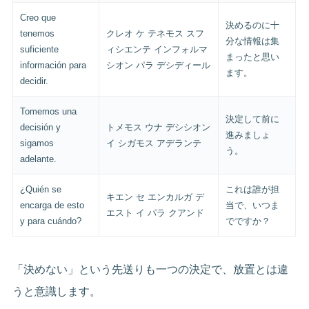
Creo que
決めるのに十
tenemos
クレオ ケ テネモス スフ
分な情報は集
suficiente
ィシエンテ インフォルマ
まったと思い
información para
シオン パラ デシディール
ます。
decidir.
Tomemos una
決定して前に
decisión y
トメモス ウナ デシシオン
進みましょ
sigamos
イ シガモス アデランテ
う。
adelante.
¿Quién se
これは誰が担
キエン セ エンカルガ デ
encarga de esto
当で、いつま
エスト イ パラ クアンド
y para cuándo?
でですか？
「決めない」という先送りも一つの決定で、放置とは違
うと意識します。