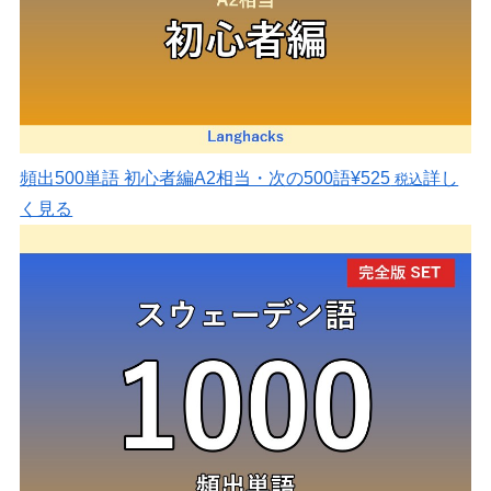
頻出500単語 初心者編
A2相当・次の500語
¥525
詳し
税込
く見る