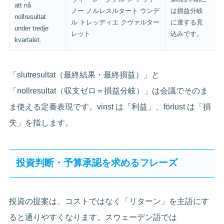
att nå
ノー ノルレスルタート ウンデ
は損益分岐
nollresultat
ル トレッディエ クヴァルター
に達する見
under tredje
レット
込みです。
kvartalet.
「slutresultat（最終結果・最終損益）」と
「nollresultat（収支ゼロ＝損益分岐）」は会議でそのま
ま使える定番表現です。vinst は「利益」、förlust は「損
失」を指します。
投資判断・予算承認を求めるフレーズ
投資の提案は、コストではなく「リターン」を主語にす
ると通りやすくなります。スウェーデン語では