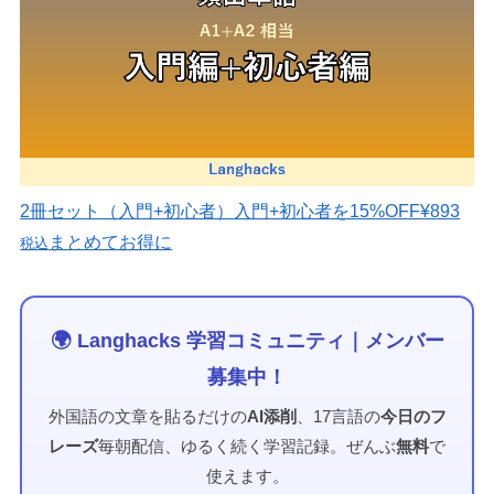
2冊セット（入門+初心者）
入門+初心者を15%OFF
¥893
まとめてお得に
税込
🌍 Langhacks 学習コミュニティ｜メンバー
募集中！
外国語の文章を貼るだけの
AI添削
、17言語の
今日のフ
レーズ
毎朝配信、ゆるく続く学習記録。ぜんぶ
無料
で
使えます。