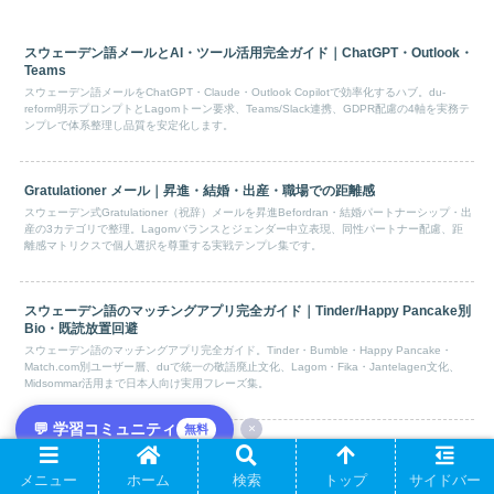
スウェーデン語メールとAI・ツール活用完全ガイド｜ChatGPT・Outlook・
Teams
スウェーデン語メールをChatGPT・Claude・Outlook Copilotで効率化するハブ。du-
reform明示プロンプトとLagomトーン要求、Teams/Slack連携、GDPR配慮の4軸を実務テ
ンプレで体系整理し品質を安定化します。
Gratulationer メール｜昇進・結婚・出産・職場での距離感
スウェーデン式Gratulationer（祝辞）メールを昇進Befordran・結婚パートナーシップ・出
産の3カテゴリで整理。Lagomバランスとジェンダー中立表現、同性パートナー配慮、距
離感マトリクスで個人選択を尊重する実戦テンプレ集です。
スウェーデン語のマッチングアプリ完全ガイド｜Tinder/Happy Pancake別
Bio・既読放置回避
スウェーデン語のマッチングアプリ完全ガイド。Tinder・Bumble・Happy Pancake・
Match.com別ユーザー層、duで統一の敬語廃止文化、Lagom・Fika・Jantelagen文化、
Midsommar活用まで日本人向け実用フレーズ集。
💬 学習コミュニティ
×
無料
スウェーデン語のデザイン思考フレーズ｜共感・発想・試作の表現
スウェーデン語のデザイン思考で使う実用フレーズを場面別に徹底解説。デザイン思考の
メニュー
ホーム
検索
トップ
サイドバー
定番表現をスウェーデン語・カタカナ発音・日本語訳の3点セットで紹介します。日本人学