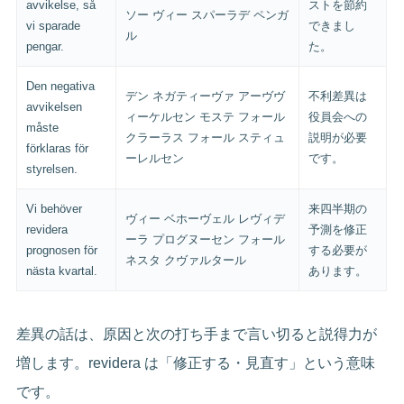
avvikelse, så
ストを節約
ソー ヴィー スパーラデ ペンガ
vi sparade
できまし
ル
pengar.
た。
Den negativa
デン ネガティーヴァ アーヴヴ
不利差異は
avvikelsen
ィーケルセン モステ フォール
役員会への
måste
クラーラス フォール スティュ
説明が必要
förklaras för
ーレルセン
です。
styrelsen.
Vi behöver
来四半期の
ヴィー ベホーヴェル レヴィデ
revidera
予測を修正
ーラ プログヌーセン フォール
prognosen för
する必要が
ネスタ クヴァルタール
nästa kvartal.
あります。
差異の話は、原因と次の打ち手まで言い切ると説得力が
増します。revidera は「修正する・見直す」という意味
です。