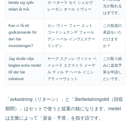
betala sig själv
カ ベターラ セイ シェルヴ
元が取れる
redan år två.
レーダン オール トヴォー
はずです。
Kan vi få ett
カン ヴィー フォー エット
この投資の
godkännande för
ゴードシェナンデ フォール
承認をいた
den här
デン ヘール インヴェステー
だけます
investeringen?
リンゲン
か？
Jag skulle vilja
ヤーグ スクッレ ヴィリャ ベ
この取り組
begära extra medel
イェーラ エクストラ メーデ
みに追加予
till det här
ル ティル デ ヘール イニシ
算を申請し
initiativet.
アティーヴェット
たいです。
「avkastning（リターン）」と「återbetalningstid（回収
期間）」はセットで使うと提案の核になります。medel
は文脈によって「資金・予算」を指す語です。