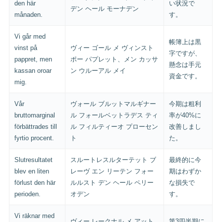
den här
い状況で
デン ヘール モーナデン
månaden.
す。
Vi går med
帳簿上は黒
vinst på
ヴィー ゴール メ ヴィンスト
字ですが、
pappret, men
ポー パプレット、メン カッサ
懸念は手元
kassan oroar
ン ウルーアル メイ
資金です。
mig.
Vår
ヴォール ブルットマルギナー
今期は粗利
bruttomarginal
ル フォールベットラデス ティ
率が40%に
förbättrades till
ル フィルティーオ プローセン
改善しまし
fyrtio procent.
ト
た。
Slutresultatet
スルートレスルターテット ブ
最終的に今
blev en liten
レーヴ エン リーテン フォー
期はわずか
förlust den här
ルルスト デン ヘール ペリー
な損失で
perioden.
オデン
す。
Vi räknar med
ヴィー レークナル メ アット
第3四半期に