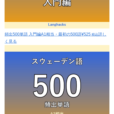
頻出500単語 入門編
A1相当・最初の500語
¥525
詳し
税込
く見る