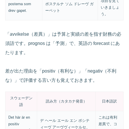
項目を見て
posterna som
ポステルナ ソム ドレーヴ ガ
いきましょ
drev gapet.
ーペット
う。
「avvikelse（差異）」は予算と実績の差を指す財務の必
須語です。prognos は「予測」で、英語の forecast にあ
たります。
差が出た理由を「positiv（有利な）」「negativ（不利
な）」で評価する言い方も覚えておきます。
スウェーデン
読み方（カタカナ発音）
日本語訳
語
Det här är en
これは有利
デ ヘール エール エン ポシテ
positiv
差異で、コ
ィーヴ アーヴヴィーケルセ、