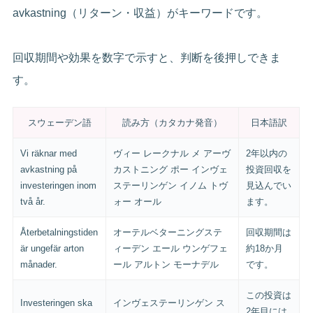
avkastning（リターン・収益）がキーワードです。
回収期間や効果を数字で示すと、判断を後押しできま
す。
スウェーデン語
読み方（カタカナ発音）
日本語訳
Vi räknar med
ヴィー レークナル メ アーヴ
2年以内の
avkastning på
カストニング ポー インヴェ
投資回収を
investeringen inom
ステーリンゲン イノム トヴ
見込んでい
två år.
ォー オール
ます。
Återbetalningstiden
オーテルベターニングステ
回収期間は
är ungefär arton
ィーデン エール ウンゲフェ
約18か月
månader.
ール アルトン モーナデル
です。
この投資は
Investeringen ska
インヴェステーリンゲン ス
2年目には