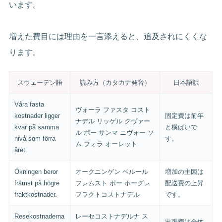
います。
増えた費目には理由を一言添えると、追及されにくくな
ります。
スウェーデン語
読み方（カタカナ発音）
日本語訳
Våra fasta
ヴォーラ ファスタ コスト
kostnader ligger
固定費は前年
ナデル リッゲル クヴァー
kvar på samma
と横ばいで
ル ポー サンマ ニヴォー ソ
nivå som förra
す。
ム フォラ オーレット
året.
Ökningen beror
オークニンゲン ベルール
増加の主因は
främst på högre
フレムスト ポー ホーグレ
配送費の上昇
fraktkostnader.
フラクトコストナデル
です。
Resekostnaderna
レーセコストナデルナ ス
出張費は全体