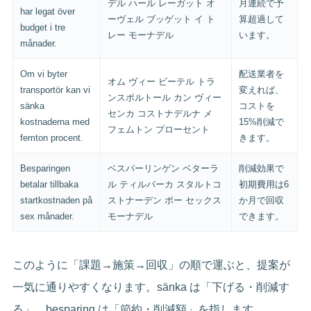
デル ハール レーガット オ
月連続で予
har legat över
ーヴェル ブッゲット イ ト
算超過して
budget i tre
レー モーナデル
います。
månader.
Om vi byter
配送業者を
オム ヴィー ビーテル トラ
transportör kan vi
変えれば、
ンスポルトール カン ヴィー
sänka
コストを
センカ コストナデルナ メ
kostnaderna med
15%削減で
フェムトン プローセント
femton procent.
きます。
Besparingen
ベスパーリンゲン ベターラ
削減効果で
betalar tillbaka
ル ティルバーカ スタルトコ
初期費用は6
startkostnaden på
ストナーデン ポー セックス
か月で回収
sex månader.
モーナデル
できます。
このように「課題→施策→回収」の順で運ぶと、提案が
一気に通りやすくなります。sänka は「下げる・削減す
る」、besparing は「節約・削減額」を指します。