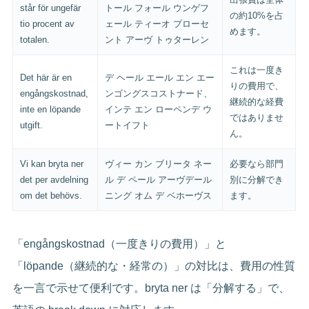
står för ungefär
トール フォール ウンゲフ
の約10%を占
tio procent av
ェール ティーオ プローセ
めます。
totalen.
ント アーヴ トゥターレン
これは一度き
Det här är en
デ ヘール エール エン エー
りの費用で、
engångskostnad,
ンゴングスコストナード、
継続的な経費
inte en löpande
インテ エン ローペンデ ウ
ではありませ
utgift.
ートイフト
ん。
Vi kan bryta ner
ヴィー カン ブリータ ネー
必要なら部門
det per avdelning
ル デ ペール アーヴデール
別に分解でき
om det behövs.
ニング オム デ ベホーヴス
ます。
「engångskostnad（一度きりの費用）」と
「löpande（継続的な・経常の）」の対比は、費用の性質
を一言で示せて便利です。bryta ner は「分解する」で、