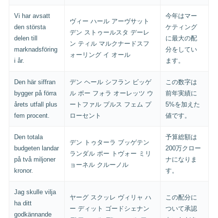
Vi har avsatt
今年はマー
ヴィー ハール アーヴサット
den största
ケティング
デン ストゥールスタ デーレ
delen till
に最大の配
ン ティル マルクナードスフ
marknadsföring
分をしてい
ォーリング イ オール
i år.
ます。
Den här siffran
デン ヘール シフラン ビッゲ
この数字は
bygger på förra
ル ポー フォラ オーレッツ ウ
前年実績に
årets utfall plus
ートファル プルス フェム プ
5%を加えた
fem procent.
ローセント
値です。
Den totala
予算総額は
デン トゥターラ ブッゲテン
budgeten landar
200万クロー
ランダル ポー トヴォー ミリ
på två miljoner
ナになりま
ョーネル クルーノル
kronor.
す。
Jag skulle vilja
ヤーグ スクッレ ヴィリャ ハ
この配分に
ha ditt
ー ディット ゴードシェナン
ついて承認
godkännande