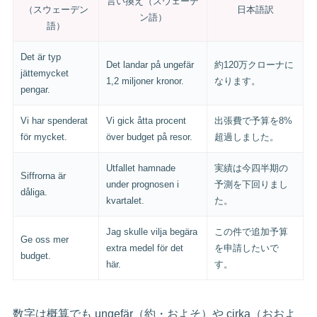
言い換え（スウェーデ
（スウェーデン
日本語訳
ン語）
語）
Det är typ
Det landar på ungefär
約120万クローナに
jättemycket
1,2 miljoner kronor.
なります。
pengar.
Vi har spenderat
Vi gick åtta procent
出張費で予算を8%
för mycket.
över budget på resor.
超過しました。
Utfallet hamnade
実績は今四半期の
Siffrorna är
under prognosen i
予測を下回りまし
dåliga.
kvartalet.
た。
Jag skulle vilja begära
この件で追加予算
Ge oss mer
extra medel för det
を申請したいで
budget.
här.
す。
数字は概算でも ungefär（約・およそ）や cirka（おおよ