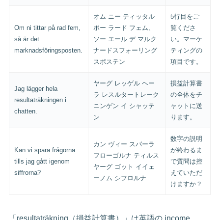
オム ニー ティッタル
5行目をご
Om ni tittar på rad fem,
ポー ラード フェム、
覧くださ
så är det
ソー エール デ マルク
い。マーケ
marknadsföringsposten.
ナードスフォーリング
ティングの
スポステン
項目です。
ヤーグ レッゲル ヘー
損益計算書
Jag lägger hela
ラ レスルタートレーク
の全体をチ
resultaträkningen i
ニンゲン イ シャッテ
ャットに送
chatten.
ン
ります。
数字の説明
カン ヴィー スパーラ
Kan vi spara frågorna
が終わるま
フローゴルナ ティルス
tills jag gått igenom
で質問は控
ヤーグ ゴット イイェ
siffrorna?
えていただ
ーノム シフロルナ
けますか？
「resultaträkning（損益計算書）」は英語の income