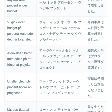
ール オッタ プローセント ウ
procent under
て着地しま
ンデル ブッゲット
budget.
した。
Vi gick över
ヴィー イック オーヴェル ブ
今四半期は
budget på
ッゲット ポー ペルソナール
人件費が予
personalkostnader
コストナデル デ ヘール クヴ
算を超過し
det här kvartalet.
ァルターレット
ました。
アーヴヴィーケルセン ベル
差異の大半
Avvikelsen beror
ール メスタデールス ポー エ
はプロジェ
mestadels på ett
ット フォールセーナット プ
クト遅延が
försenat projekt.
ロイェクト
原因です。
実績は予測
Utfallet blev tolv
ウートファレット ブレーヴ
より12%高
procent högre än
トルヴ プローセント ホーグ
くなりまし
prognosen.
レ エン プログヌーセン
た。
差を生んだ
Låt oss titta på
ロート オス ティッタ ポー