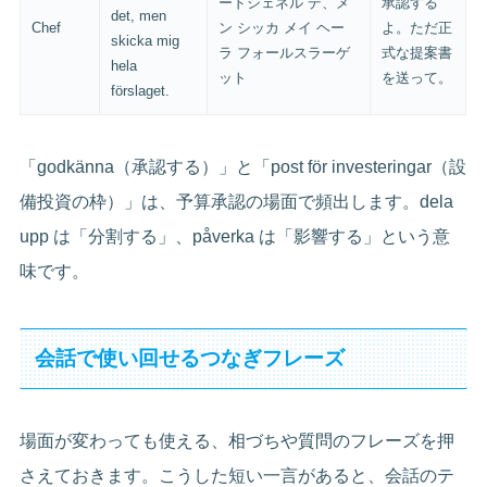
ードシェネル デ、メ
承認する
det, men
Chef
ン シッカ メイ ヘー
よ。ただ正
skicka mig
ラ フォールスラーゲ
式な提案書
hela
ット
を送って。
förslaget.
「godkänna（承認する）」と「post för investeringar（設
備投資の枠）」は、予算承認の場面で頻出します。dela
upp は「分割する」、påverka は「影響する」という意
味です。
会話で使い回せるつなぎフレーズ
場面が変わっても使える、相づちや質問のフレーズを押
さえておきます。こうした短い一言があると、会話のテ