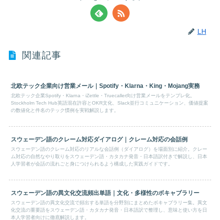
LH
関連記事
北欧テック企業向け営業メール｜Spotify・Klarna・King・Mojang実務
北欧テック企業Spotify・Klarna・iZettle・Truecaller向け営業メールをテンプレ化。
Stockholm Tech Hub英語混在許容とOKR文化、Slack並行コミュニケーション、価値提案
の数値化と件名のテック慣例を実戦解説します。
スウェーデン語のクレーム対応ダイアログ｜クレーム対応の会話例
スウェーデン語のクレーム対応のリアルな会話例（ダイアログ）を場面別に紹介。クレー
ム対応の自然なやり取りをスウェーデン語・カタカナ発音・日本語訳付きで解説し、日本
人学習者が会話の流れごと身につけられるよう構成した実践ガイドです。
スウェーデン語の異文化交流頻出単語｜文化・多様性のボキャブラリー
スウェーデン語の異文化交流で頻出する単語を分野別にまとめたボキャブラリー集。異文
化交流の重要語をスウェーデン語・カタカナ発音・日本語訳で整理し、意味と使い方を日
本人学習者向けに徹底解説します。