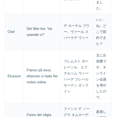
まし
た。
いい
デ ローテル ブラ
ね。ど
Det låter bra. Var
Chef
ー。ヴァール ス
こで節
sparade vi?
パーラデ ヴィー
約でき
た？
主に出
フレムスト ポー
張費で
レーソル、エフ
す。オ
Främst på resor,
テルソム ヴィー
ンライ
Ekonomi
eftersom vi hade fler
ハーデ フレール
ン会議
möten online.
モーテン オンラ
を増や
イン
したの
で。
ファンス デ ノー
超過し
Fanns det några
グラ オムローデ