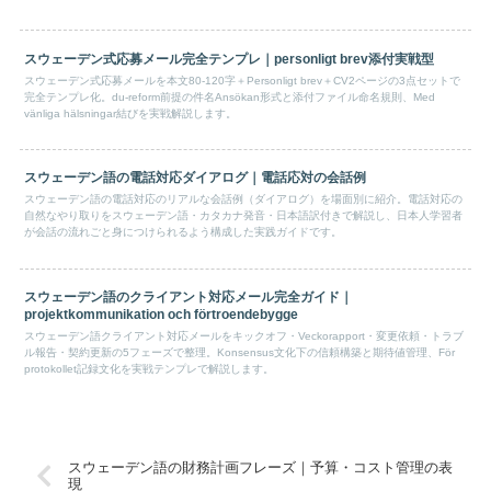
スウェーデン式応募メール完全テンプレ｜personligt brev添付実戦型
スウェーデン式応募メールを本文80-120字＋Personligt brev＋CV2ページの3点セットで
完全テンプレ化。du-reform前提の件名Ansökan形式と添付ファイル命名規則、Med
vänliga hälsningar結びを実戦解説します。
スウェーデン語の電話対応ダイアログ｜電話応対の会話例
スウェーデン語の電話対応のリアルな会話例（ダイアログ）を場面別に紹介。電話対応の
自然なやり取りをスウェーデン語・カタカナ発音・日本語訳付きで解説し、日本人学習者
が会話の流れごと身につけられるよう構成した実践ガイドです。
スウェーデン語のクライアント対応メール完全ガイド｜
projektkommunikation och förtroendebygge
スウェーデン語クライアント対応メールをキックオフ・Veckorapport・変更依頼・トラブ
ル報告・契約更新の5フェーズで整理。Konsensus文化下の信頼構築と期待値管理、För
protokollet記録文化を実戦テンプレで解説します。
スウェーデン語の財務計画フレーズ｜予算・コスト管理の表
現