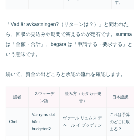
す。
「Vad är avkastningen?（リターンは？）」と問われた
ら、回収の見込みや期間で答えるのが定石です。summa
は「金額・合計」、begära は「申請する・要求する」と
いう意味です。
続いて、資金の出どころと承認の流れを確認します。
スウェーデ
読み方（カタカナ発
話者
日本語訳
ン語
音）
Var ryms det
これは予算
ヴァール リュムス デ
Chef
här i
のどこに収
ヘール イ ブッゲテン
budgeten?
まる？