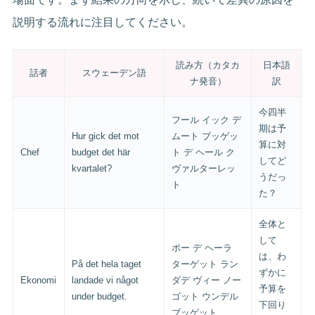
説明する流れに注目してください。
読み方（カタカ
日本語
話者
スウェーデン語
ナ発音）
訳
今四半
フール イック デ
期は予
Hur gick det mot
ムート ブッゲッ
算に対
Chef
budget det här
ト デ ヘール ク
してど
kvartalet?
ヴァルターレッ
うだっ
ト
た？
全体と
して
ポー デ ヘーラ
は、わ
På det hela taget
ターゲット ラン
ずかに
Ekonomi
landade vi något
ダデ ヴィー ノー
予算を
under budget.
ゴット ウンデル
下回り
ブッゲット