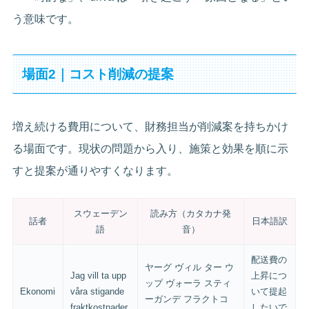
う意味です。
場面2｜コスト削減の提案
増え続ける費用について、財務担当が削減案を持ちかけ
る場面です。現状の問題から入り、施策と効果を順に示
すと提案が通りやすくなります。
スウェーデン
読み方（カタカナ発
話者
日本語訳
語
音）
配送費の
ヤーグ ヴィル ター ウ
Jag vill ta upp
上昇につ
ップ ヴォーラ スティ
Ekonomi
våra stigande
いて提起
ーガンデ フラクトコ
fraktkostnader.
したいで