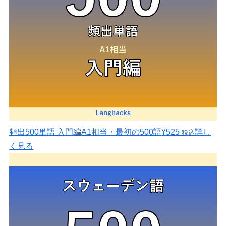
頻出500単語 入門編
A1相当・最初の500語
¥525
詳し
税込
く見る