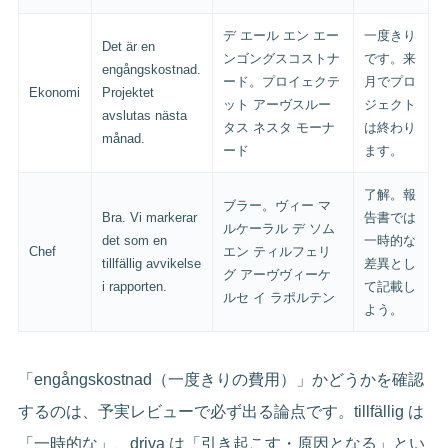
デ エール エン エー
一度きり
Det är en
ンゴングスコストナ
です。来
engångskostnad.
ード。プロイェクテ
月でプロ
Ekonomi
Projektet
ット アーヴスルー
ジェクト
avslutas nästa
タス ネスタ モーナ
は終わり
månad.
ード
ます。
了解。報
ブラー。ヴィー マ
Bra. Vi markerar
告書では
ルケーラル デ ソム
det som en
一時的な
Chef
エン ティルフェリ
tillfällig avvikelse
差異とし
グ アーヴヴィーケ
i rapporten.
て記載し
ルセ イ ラポルテン
よう。
「engångskostnad（一度きりの費用）」かどうかを確認
するのは、予実レビューで必ず出る論点です。tillfällig は
「一時的な」、driva は「引き起こす・原因となる」とい