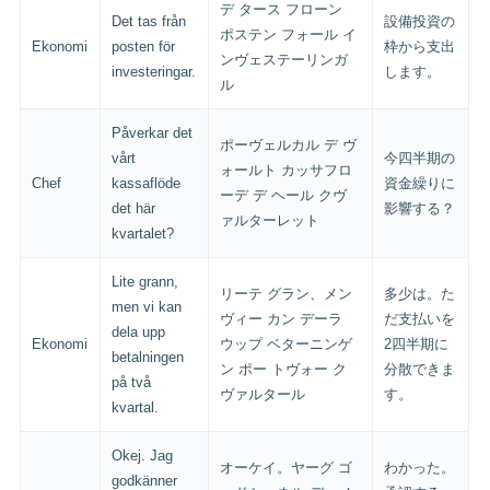
デ タース フローン
Det tas från
設備投資の
ポステン フォール イ
Ekonomi
posten för
枠から支出
ンヴェステーリンガ
investeringar.
します。
ル
Påverkar det
ポーヴェルカル デ ヴ
vårt
今四半期の
ォールト カッサフロ
Chef
kassaflöde
資金繰りに
ーデ デ ヘール クヴ
det här
影響する？
ァルターレット
kvartalet?
Lite grann,
リーテ グラン、メン
多少は。た
men vi kan
ヴィー カン デーラ
だ支払いを
dela upp
Ekonomi
ウップ ベターニンゲ
2四半期に
betalningen
ン ポー トヴォー ク
分散できま
på två
ヴァルタール
す。
kvartal.
Okej. Jag
オーケイ。ヤーグ ゴ
わかった。
godkänner