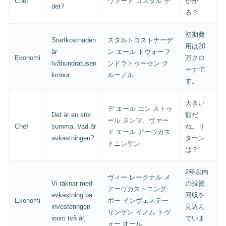
Chef
ヴァード コスタル デ
かか
det?
る？
初期費
Startkostnaden
スタルトコストナーデ
用は20
är
ン エール トヴォーフ
Ekonomi
万クロ
tvåhundratusen
ンドラトゥーセン ク
ーナで
kronor.
ルーノル
す。
大きい
デ エール エン ストゥ
Det är en stor
額だ
ール スンマ。ヴァー
Chef
summa. Vad är
ね。リ
ド エール アーヴカス
avkastningen?
ターン
トニンゲン
は？
2年以内
ヴィー レークナル メ
Vi räknar med
の投資
アーヴカストニング
avkastning på
回収を
Ekonomi
ポー インヴェステー
investeringen
見込ん
リンゲン イノム トヴ
inom två år.
でいま
ォー オール