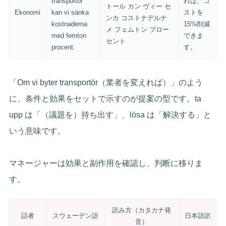
transportör
れば、コ
トール カン ヴィー セ
Ekonomi
kan vi sänka
ストを
ンカ コストナデルナ
kostnaderna
15%削減
メ フェムトン プロー
med femton
できま
セント
procent.
す。
「Om vi byter transportör（業者を変えれば）」のよう
に、条件と効果をセットで示すのが提案の型です。ta
upp は「（議題を）持ち出す」、lösa は「解決する」と
いう意味です。
マネージャーは効果と副作用を確認し、判断に移りま
す。
読み方（カタカナ発
話者
スウェーデン語
日本語訳
音）