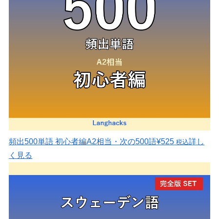
頻出500単語 初心者編
A2相当・次の500語
¥525
詳し
税込
く見る