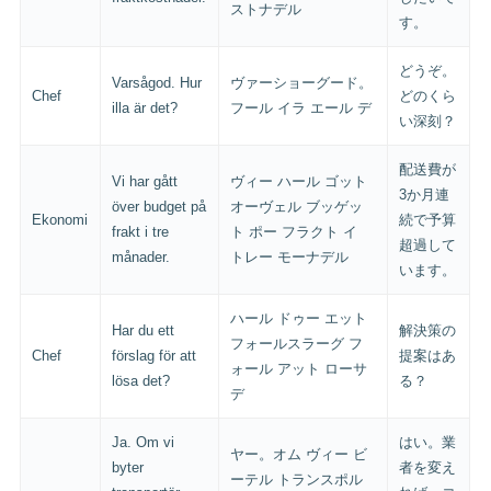
ストナデル
す。
どうぞ。
Varsågod. Hur
ヴァーショーグード。
Chef
どのくら
illa är det?
フール イラ エール デ
い深刻？
配送費が
Vi har gått
ヴィー ハール ゴット
3か月連
över budget på
オーヴェル ブッゲッ
Ekonomi
続で予算
frakt i tre
ト ポー フラクト イ
超過して
månader.
トレー モーナデル
います。
ハール ドゥー エット
Har du ett
解決策の
フォールスラーグ フ
Chef
förslag för att
提案はあ
ォール アット ローサ
lösa det?
る？
デ
Ja. Om vi
はい。業
ヤー。オム ヴィー ビ
byter
者を変え
ーテル トランスポル