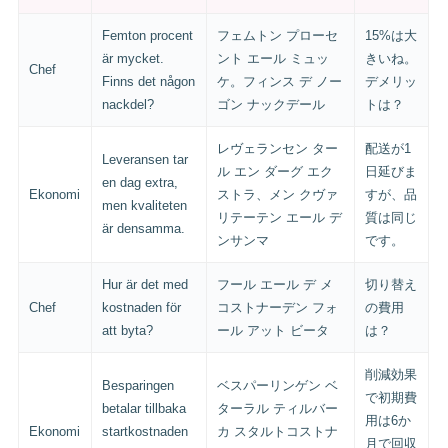
Femton procent
フェムトン プローセ
15%は大
är mycket.
ント エール ミュッ
きいね。
Chef
Finns det någon
ケ。フィンス デ ノー
デメリッ
nackdel?
ゴン ナックデール
トは？
レヴェランセン ター
配送が1
Leveransen tar
ル エン ダーグ エク
日延びま
en dag extra,
Ekonomi
ストラ、メン クヴァ
すが、品
men kvaliteten
リテーテン エール デ
質は同じ
är densamma.
ンサンマ
です。
Hur är det med
フール エール デ メ
切り替え
Chef
kostnaden för
コストナーデン フォ
の費用
att byta?
ール アット ビータ
は？
削減効果
Besparingen
ベスパーリンゲン ベ
で初期費
betalar tillbaka
ターラル ティルバー
用は6か
Ekonomi
startkostnaden
カ スタルトコストナ
月で回収