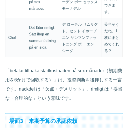
på sex
ーデン ポー セックス
できま
månader.
モーナデル
す。
デ ローテル リムリグ
妥当そう
Det låter rimligt.
ト。セット イホープ
だね。1
Sätt ihop en
Chef
エン サンマンファッ
枚にまと
sammanfattning
トニング ポー エン
めてくれ
på en sida.
シーダ
る？
「betalar tillbaka startkostnaden på sex månader（初期費
用を6か月で回収する）」は、投資判断を後押しする一言
です。nackdel は「欠点・デメリット」、rimligt は「妥当
な・合理的な」という意味です。
場面3｜来期予算の承認依頼