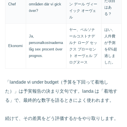
た項目
Chef
områden där vi gick
ン デール ヴィー
はあ
över?
イック オーヴェ
る？
ル
ヤー、ペルソナ
はい、
Ja,
ールコストナデ
人件費
personalkostnaderna
ルナ ローグ セッ
が予測
Ekonomi
låg sex procent över
クス プローセン
を6%超
prognos.
ト オーヴェル プ
過しま
ログヌース
した。
「landade vi under budget（予算を下回って着地し
た）」は予実報告の決まり文句です。landa は「着地す
る」で、最終的な数字を語るときによく使われます。
続けて、その差異をどう評価するかをやり取りします。