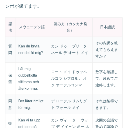
ンポが保てます。
話
読み方（カタカナ発
スウェーデン語
日本語訳
者
音）
その内訳を教
質
Kan du bryta
カン ドゥー ブリータ
えてもらえま
問
ner det åt mig?
ネール デ オート メイ
すか？
Låt mig
ロート メイ ドゥッベ
数字を確認し
保
dubbelkolla
ルコラ シフロルナ オ
て、改めてご
留
siffrorna och
ク オーテルコンマ
連絡します。
återkomma.
同
Det låter rimligt
デ ローテル リムリグ
それは納得で
意
för mig.
ト フォール メイ
きます。
Kan vi ta upp
カン ヴィー ター ウッ
次回の会議で
提
det igen på
プ デ イイェン ポー ネ
改めて議論で