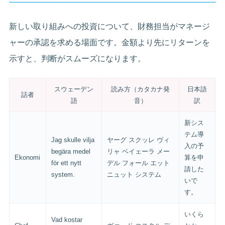
新しい取り組みへの投資について、財務担当がマネージ
ャーの承認を求める場面です。金額より先にリターンを
示すと、判断がスムーズになります。
スウェーデン
読み方（カタカナ発
日本語
話者
語
音）
訳
新シス
テム導
Jag skulle vilja
ヤーグ スクッレ ヴィ
入の予
begära medel
リャ ベイェーラ メー
Ekonomi
算を申
för ett nytt
デル フォール エット
請した
system.
ニュット システム
いで
す。
いくら
Vad kostar