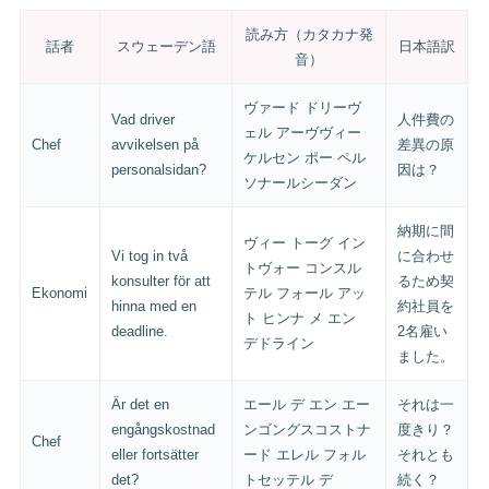
読み方（カタカナ発
話者
スウェーデン語
日本語訳
音）
ヴァード ドリーヴ
Vad driver
人件費の
ェル アーヴヴィー
Chef
avvikelsen på
差異の原
ケルセン ポー ペル
personalsidan?
因は？
ソナールシーダン
納期に間
ヴィー トーグ イン
Vi tog in två
に合わせ
トヴォー コンスル
konsulter för att
るため契
Ekonomi
テル フォール アッ
hinna med en
約社員を
ト ヒンナ メ エン
deadline.
2名雇い
デドライン
ました。
Är det en
エール デ エン エー
それは一
engångskostnad
ンゴングスコストナ
度きり？
Chef
eller fortsätter
ード エレル フォル
それとも
det?
トセッテル デ
続く？