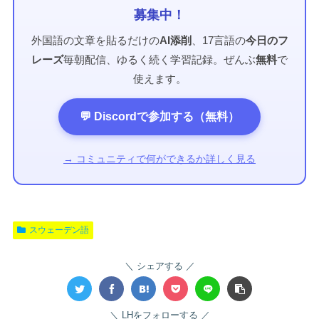
募集中！
外国語の文章を貼るだけの
AI添削
、17言語の
今日のフ
レーズ
毎朝配信、ゆるく続く学習記録。ぜんぶ
無料
で
使えます。
💬 Discordで参加する（無料）
→ コミュニティで何ができるか詳しく見る
スウェーデン語
シェアする
LHをフォローする