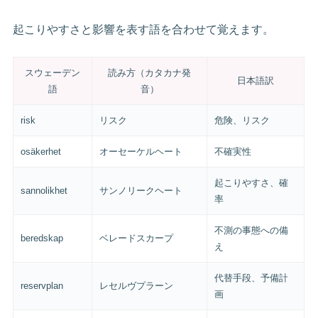
起こりやすさと影響を表す語を合わせて覚えます。
スウェーデン
読み方（カタカナ発
日本語訳
語
音）
risk
リスク
危険、リスク
osäkerhet
オーセーケルヘート
不確実性
起こりやすさ、確
sannolikhet
サンノリークヘート
率
不測の事態への備
beredskap
ベレードスカープ
え
代替手段、予備計
reservplan
レセルヴプラーン
画