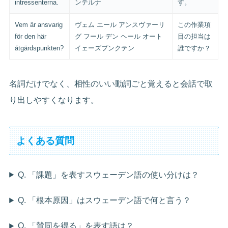
intressenterna.
ンテルナ
す。
Vem är ansvarig
ヴェム エール アンスヴァーリ
この作業項
för den här
グ フール デン ヘール オート
目の担当は
åtgärdspunkten?
イェーズプンクテン
誰ですか？
名詞だけでなく、相性のいい動詞ごと覚えると会話で取
り出しやすくなります。
よくある質問
Q. 「課題」を表すスウェーデン語の使い分けは？
Q. 「根本原因」はスウェーデン語で何と言う？
Q. 「賛同を得る」を表す語は？