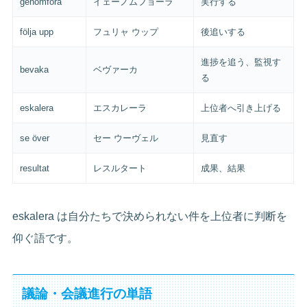
genomföra
イェーノムフョーラ
実行する
följa upp
フュリャ ウップ
後追いする
進捗を追う、監視す
bevaka
ベヴァーカ
る
eskalera
エスカレーラ
上位者へ引き上げる
se över
セー ウーヴェル
見直す
resultat
レスルタート
成果、結果
eskalera は自分たちで決められない件を上位者に判断を
仰ぐ語です。
議論・会議進行の単語