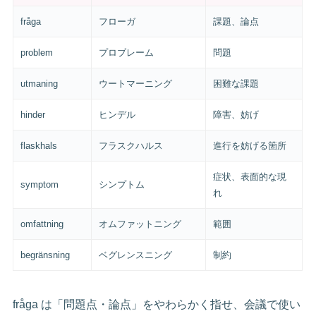
fråga
フローガ
課題、論点
problem
プロブレーム
問題
utmaning
ウートマーニング
困難な課題
hinder
ヒンデル
障害、妨げ
flaskhals
フラスクハルス
進行を妨げる箇所
症状、表面的な現
symptom
シンプトム
れ
omfattning
オムファットニング
範囲
begränsning
ベグレンスニング
制約
fråga は「問題点・論点」をやわらかく指せ、会議で使い