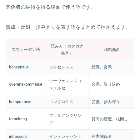
関係者の納得を得る場面で使う語です。
賛成・反対・歩み寄りを表す語をまとめて押さえます。
読み方（カタカナ
スウェーデン語
日本語訳
発音）
konsensus
コンセンスス
総意、合意
ウーヴェレンスコ
överenskommelse
合意、取り決め
ンメルセ
kompromiss
コンプロミス
妥協、歩み寄り
フョルアンクリン
förankring
賛同の浸透、根回し
グ
intressent
イントレッセント
利害関係者