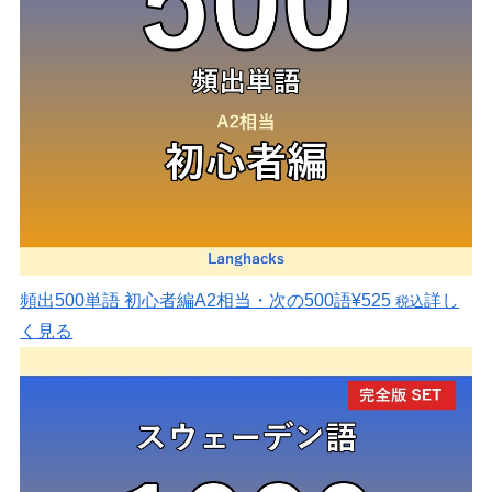
頻出500単語 初心者編
A2相当・次の500語
¥525
詳し
税込
く見る