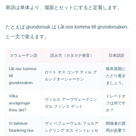
単語は単体より、場面とセットにすると定着します。
たとえば grundorsak は Låt oss komma till grundorsaken.
と一文で覚えます。
スウェーデン語
読み方（カタカナ発音）
日本語訳
Låt oss komma
根本原因に
ロート オス コンマ ティル グ
till
たどり着き
ルンドオーシャーケン
grundorsaken.
ましょう。
Vilka
トレードオ
ヴィルカ アーヴヴェーグニン
avvägningar
フは何です
ガル フィンス デット
finns det?
か？
Vi behöver
ヴィ ベフューヴェル フョルア
関係者の賛
förankring hos
ンクリング ホス イントレッセ
同が必要で