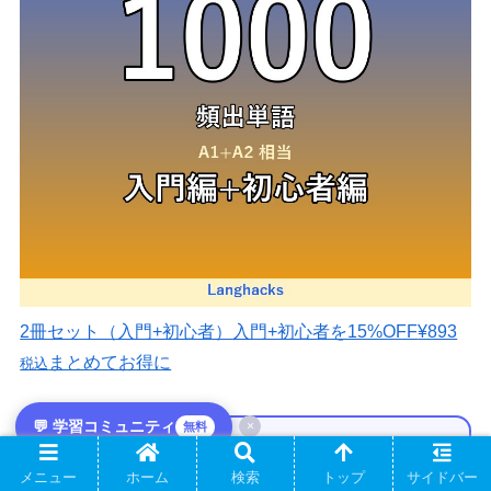
2冊セット（入門+初心者）
入門+初心者を15%OFF
¥893
まとめてお得に
税込
💬 学習コミュニティ
×
無料
🌍 Langhacks 学習コミュニティ｜メンバー
メニュー
ホーム
検索
トップ
サイドバー