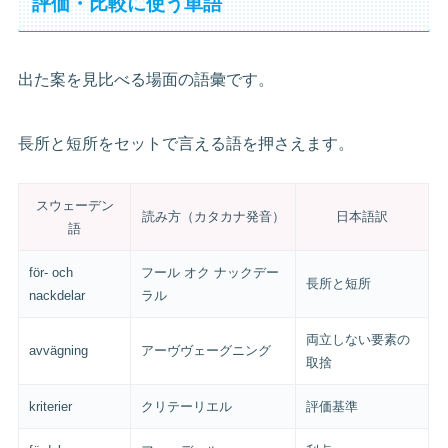
評価・比較に使う単語
出た案を見比べる場面の語彙です。
長所と短所をセットで言える語を押さえます。
スウェーデン
読み方（カタカナ発音）
日本語訳
語
för- och
フール オク ナックデー
長所と短所
nackdelar
ラル
両立しない要素の
avvägning
アーヴヴェーグニング
取捨
kriterier
クリテーリエル
評価基準