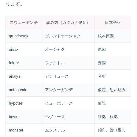
ります。
スウェーデン語
読み方（カタカナ発音）
日本語訳
grundorsak
グルンドオーシャク
根本原因
orsak
オーシャク
原因
faktor
ファクトル
要因
analys
アナリュース
分析
antagande
アンターガンデ
仮定、思い込み
hypotes
ヒューポテース
仮説
bevis
ベヴィース
証拠、根拠
mönster
ムンステル
傾向、繰り返し