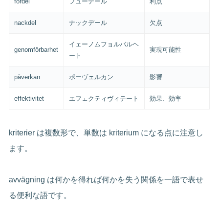
fördel
フューデール
利点
nackdel
ナックデール
欠点
イェーノムフョルバルヘ
genomförbarhet
実現可能性
ート
påverkan
ポーヴェルカン
影響
effektivitet
エフェクティヴィテート
効果、効率
kriterier は複数形で、単数は kriterium になる点に注意し
ます。
avvägning は何かを得れば何かを失う関係を一語で表せ
る便利な語です。