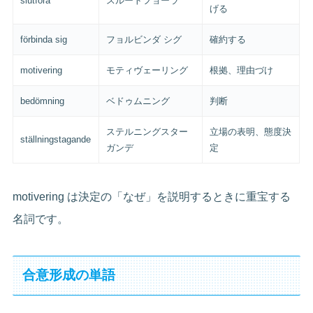
slutföra
スルートフョーラ
げる
förbinda sig
フョルビンダ シグ
確約する
motivering
モティヴェーリング
根拠、理由づけ
bedömning
ベドゥムニング
判断
ステルニングスター
立場の表明、態度決
ställningstagande
ガンデ
定
motivering は決定の「なぜ」を説明するときに重宝する
名詞です。
合意形成の単語