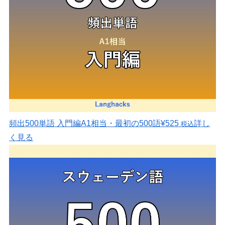
頻出500単語 入門編
A1相当・最初の500語
¥525
詳し
税込
く見る