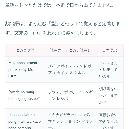
単語を並べただけでは、本番で口から出てきません。
頻出語は、よく組む「型」とセットで覚えると定着しま
す。文末の「po」を忘れずに添えましょう。
タガログ語
読み方（カタカナ読み）
日本語訳
May appointment
クルスさん
メイ アポイントメント ポ
po ako kay Ms.
と約束して
アコ カイ ミス クルス
Cruz.
います。
領収書をい
Pwede po bang
プウェデ ポ バン フミンギ
ただけます
humingi ng resibo?
ナン レシボ
か？
Ikinagagalak ko
イキナガガラック コ ポン
直接お会い
pong makilala kayo
マキララ カヨ ナン ペルソ
できてうれ
nang personal.
ナル
しいです。