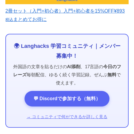
2冊セット（入門+初心者）
入門+初心者を15%OFF
¥893
まとめてお得に
税込
🌍 Langhacks 学習コミュニティ｜メンバー
募集中！
外国語の文章を貼るだけの
AI添削
、17言語の
今日のフ
レーズ
毎朝配信、ゆるく続く学習記録。ぜんぶ
無料
で
使えます。
💬 Discordで参加する（無料）
→ コミュニティで何ができるか詳しく見る