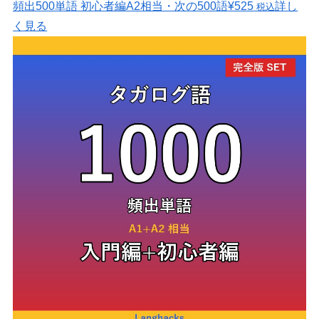
頻出500単語 初心者編
A2相当・次の500語
¥525
詳し
税込
く見る