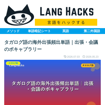
メソッド
単語暗記シート
英語
第二外国語
タガログ語の海外出張頻出単語｜出張・会議
のボキャブラリー
2026.07.03
2026.05.23
タガログ語