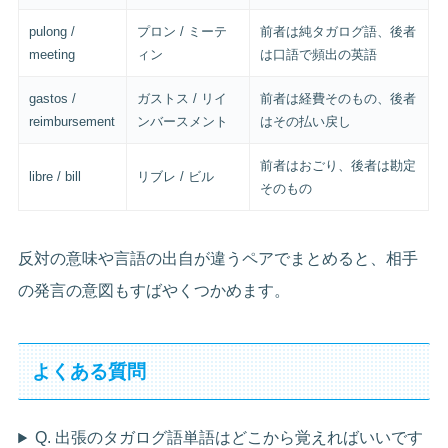
pulong /
プロン / ミーテ
前者は純タガログ語、後者
meeting
ィン
は口語で頻出の英語
gastos /
ガストス / リイ
前者は経費そのもの、後者
reimbursement
ンバースメント
はその払い戻し
前者はおごり、後者は勘定
libre / bill
リブレ / ビル
そのもの
反対の意味や言語の出自が違うペアでまとめると、相手
の発言の意図もすばやくつかめます。
よくある質問
Q. 出張のタガログ語単語はどこから覚えればいいです