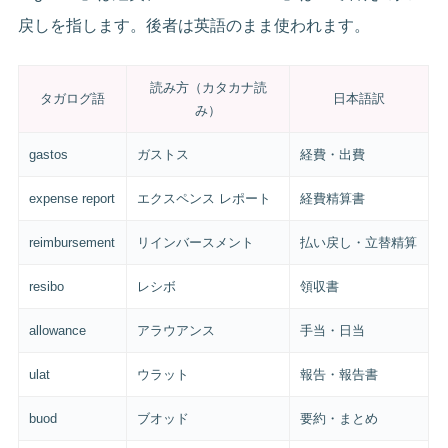
戻しを指します。後者は英語のまま使われます。
読み方（カタカナ読
タガログ語
日本語訳
み）
gastos
ガストス
経費・出費
expense report
エクスペンス レポート
経費精算書
reimbursement
リインバースメント
払い戻し・立替精算
resibo
レシボ
領収書
allowance
アラウアンス
手当・日当
ulat
ウラット
報告・報告書
buod
ブオッド
要約・まとめ