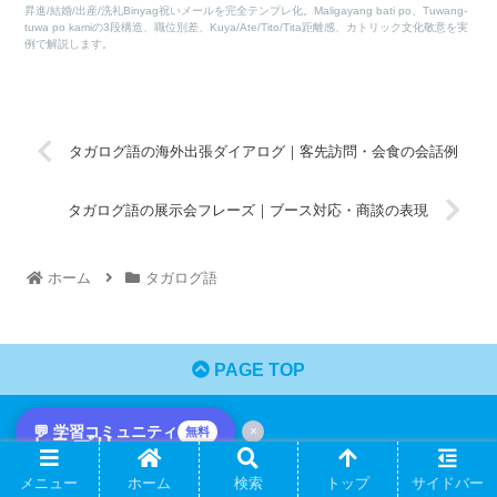
昇進/結婚/出産/洗礼Binyag祝いメールを完全テンプレ化。Maligayang bati po、Tuwang-
tuwa po kamiの3段構造、職位別差、Kuya/Ate/Tito/Tita距離感、カトリック文化敬意を実
例で解説します。
タガログ語の海外出張ダイアログ｜客先訪問・会食の会話例
タガログ語の展示会フレーズ｜ブース対応・商談の表現
ホーム
タガログ語
PAGE TOP
💬 学習コミュニティ
×
無料
カテゴリー
メニュー
ホーム
検索
トップ
サイドバー