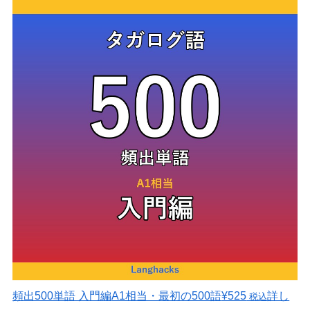
頻出500単語 入門編
A1相当・最初の500語
¥525
詳し
税込