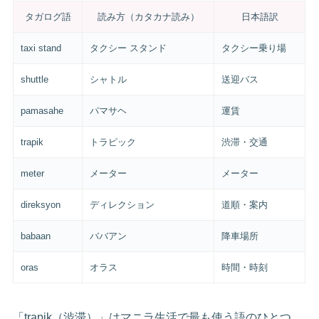
タガログ語
読み方（カタカナ読み）
日本語訳
taxi stand
タクシー スタンド
タクシー乗り場
shuttle
シャトル
送迎バス
pamasahe
パマサヘ
運賃
trapik
トラピック
渋滞・交通
meter
メーター
メーター
direksyon
ディレクション
道順・案内
babaan
ババアン
降車場所
oras
オラス
時間・時刻
「trapik（渋滞）」はマニラ生活で最も使う語のひとつ