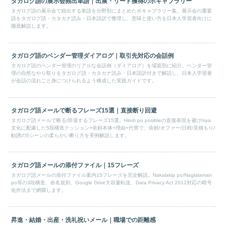
タガログ語の展示会頻出単語｜出展・リード獲得のボキャブラリー
タガログ語の展示会で頻出する単語を分野別にまとめたボキャブラリー集。展示会の重要
語をタガログ語・カタカナ読み・日本語訳で整理し、意味と使い方を日本人学習者向けに
徹底解説します。
タガログ語のベンダー管理ダイアログ｜取引先対応の会話例
タガログ語のベンダー管理のリアルな会話例（ダイアログ）を場面別に紹介。ベンダー管
理の自然なやり取りをタガログ語・カタカナ読み・日本語訳付きで解説し、日本人学習者
が会話の流れごと身につけられるよう構成した実践ガイドです。
タガログ語メールで断るフレーズ15選｜直接断り回避
タガログ語メールで断る/辞退するフレーズ15選。Hindi po posibleの直接表現を避けhiya
文化に配慮した5段構造クッション+依頼本体+理由+代替で、依頼/オファー/日程/見積もり/
勧誘の5シーンの柔らかい断り方を実例解説します。
タガログ語メールの添付ファイル｜15フレーズ
タガログ語メールの添付ファイル案内15フレーズを完全解説。Nakalakip po/Naglalaman
po等の3段構造、命名規則、Google Drive大容量転送、Data Privacy Act 2012対応の暗号
化作法まで網羅します。
昇進・結婚・出産・洗礼祝いメール｜職場での距離感