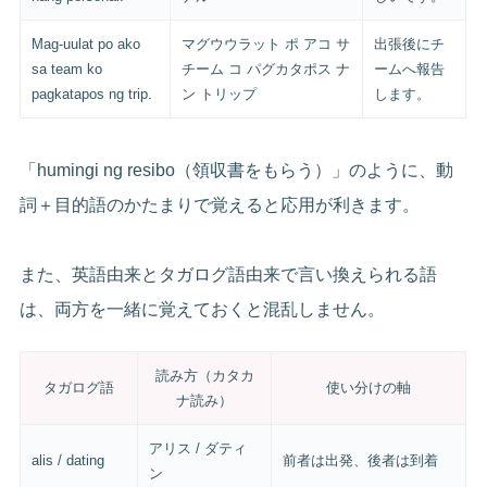
Mag-uulat po ako
マグウウラット ポ アコ サ
出張後にチ
sa team ko
チーム コ パグカタポス ナ
ームへ報告
pagkatapos ng trip.
ン トリップ
します。
「humingi ng resibo（領収書をもらう）」のように、動
詞＋目的語のかたまりで覚えると応用が利きます。
また、英語由来とタガログ語由来で言い換えられる語
は、両方を一緒に覚えておくと混乱しません。
読み方（カタカ
タガログ語
使い分けの軸
ナ読み）
アリス / ダティ
alis / dating
前者は出発、後者は到着
ン