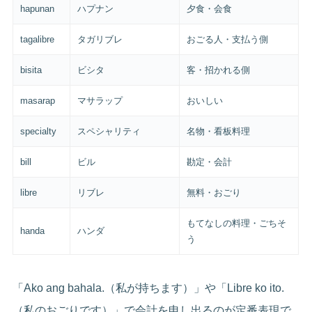
hapunan
ハプナン
夕食・会食
tagalibre
タガリブレ
おごる人・支払う側
bisita
ビシタ
客・招かれる側
masarap
マサラップ
おいしい
specialty
スペシャリティ
名物・看板料理
bill
ビル
勘定・会計
libre
リブレ
無料・おごり
もてなしの料理・ごちそ
handa
ハンダ
う
「Ako ang bahala.（私が持ちます）」や「Libre ko ito.
（私のおごりです）」で会計を申し出るのが定番表現で