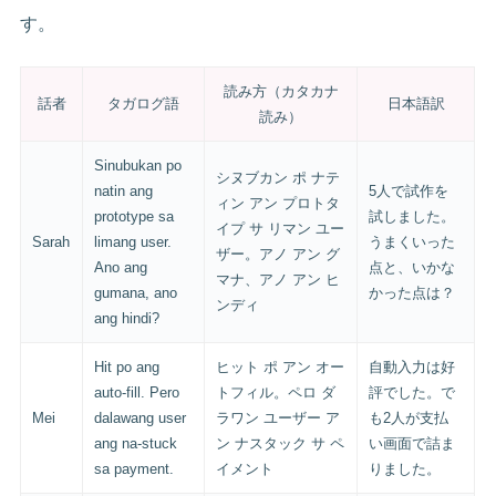
す。
読み方（カタカナ
話者
タガログ語
日本語訳
読み）
Sinubukan po
シヌブカン ポ ナテ
natin ang
5人で試作を
ィン アン プロトタ
prototype sa
試しました。
イプ サ リマン ユー
Sarah
limang user.
うまくいった
ザー。アノ アン グ
Ano ang
点と、いかな
マナ、アノ アン ヒ
gumana, ano
かった点は？
ンディ
ang hindi?
Hit po ang
ヒット ポ アン オー
自動入力は好
auto-fill. Pero
トフィル。ペロ ダ
評でした。で
Mei
dalawang user
ラワン ユーザー ア
も2人が支払
ang na-stuck
ン ナスタック サ ペ
い画面で詰ま
sa payment.
イメント
りました。