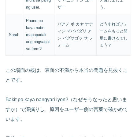
mula sa panig
サ パニグ ナン ユー
え直しましょ
ng user.
ザー
う。
Paano po
パアノ ポ カヤ ナテ
どうすればフォ
kaya natin
ィン マパパダリ ア
ームをもっと簡
Sarah
mapapadali
ン パグサゴッ サ フ
単に書けるでし
ang pagsagot
ォーム
ょう？
sa form?
この場面の核は、表面の不満から本当の問題を見抜くこ
とです。
Bakit po kaya nangyari iyon?（なぜそうなったと思いま
すか）で深掘りし、原因をユーザー側の言葉で確かめて
います。