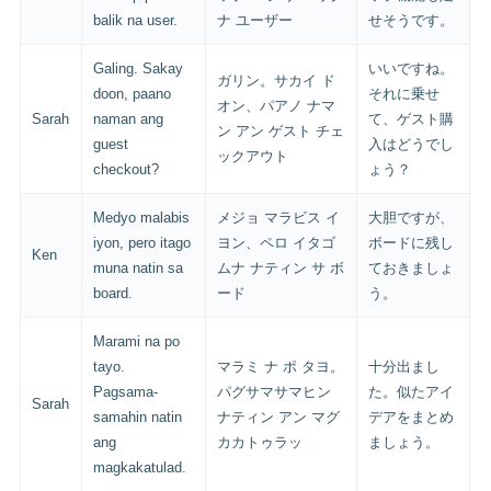
balik na user.
ナ ユーザー
せそうです。
Galing. Sakay
いいですね。
ガリン。サカイ ド
doon, paano
それに乗せ
オン、パアノ ナマ
Sarah
naman ang
て、ゲスト購
ン アン ゲスト チェ
guest
入はどうでし
ックアウト
checkout?
ょう？
Medyo malabis
メジョ マラビス イ
大胆ですが、
iyon, pero itago
ヨン、ペロ イタゴ
ボードに残し
Ken
muna natin sa
ムナ ナティン サ ボ
ておきましょ
board.
ード
う。
Marami na po
tayo.
マラミ ナ ポ タヨ。
十分出まし
Pagsama-
パグサマサマヒン
た。似たアイ
Sarah
samahin natin
ナティン アン マグ
デアをまとめ
ang
カカトゥラッ
ましょう。
magkakatulad.