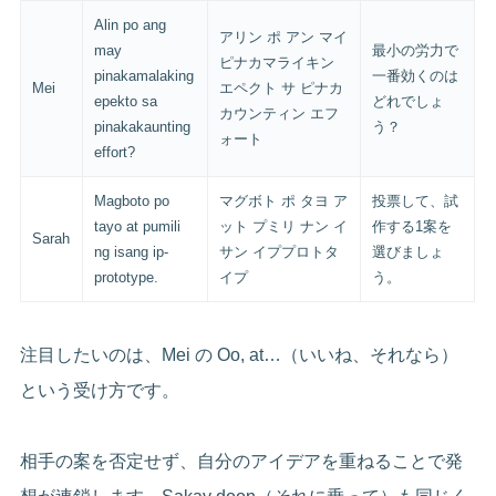
Alin po ang
アリン ポ アン マイ
may
最小の労力で
ピナカマライキン
pinakamalaking
一番効くのは
Mei
エペクト サ ピナカ
epekto sa
どれでしょ
カウンティン エフ
pinakakaunting
う？
ォート
effort?
Magboto po
マグボト ポ タヨ ア
投票して、試
tayo at pumili
ット プミリ ナン イ
作する1案を
Sarah
ng isang ip-
サン イププロトタ
選びましょ
prototype.
イプ
う。
注目したいのは、Mei の Oo, at…（いいね、それなら）
という受け方です。
相手の案を否定せず、自分のアイデアを重ねることで発