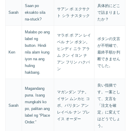
Saan po
具体的にどこ
サアン ポ エクサク
Sarah
eksakto sila
で詰まりまし
ト シラ ナスタック
na-stuck?
たか？
Malabo po ang
マラボ ポ アン レイ
label ng
ボタンの文言
ベル ナン ボタン。
button. Hindi
が不明確で、
ヒンディ ニラ アラ
Ken
nila alam kung
最終手順か判
ム クン イヨン ナ
iyon na ang
断できません
アン フリン ハクバ
huling
でした。
ン
hakbang.
良い指摘で
Magandang
マガンダン プナ。
す。一案とし
puna. Isang
イサン ムンカヒ コ
て、文言を
mungkahi ko
Sarah
ポ、パリタン アン
「注文を確
po, palitan ang
レイベル ナン プレ
定」に変えて
label ng “Place
イス オーダー
はどうでしょ
Order.”
う。