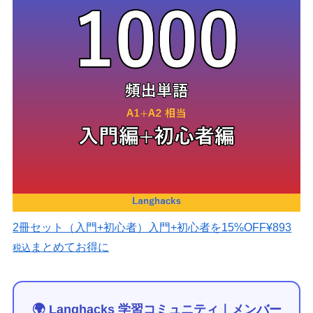
2冊セット（入門+初心者）
入門+初心者を15%OFF
¥893
まとめてお得に
税込
🌍 Langhacks 学習コミュニティ｜メンバー