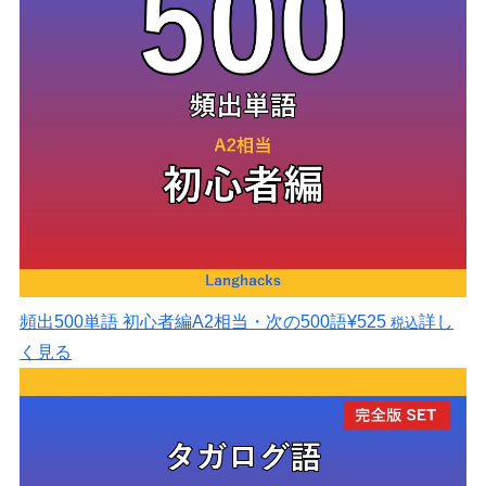
頻出500単語 初心者編
A2相当・次の500語
¥525
詳し
税込
く見る