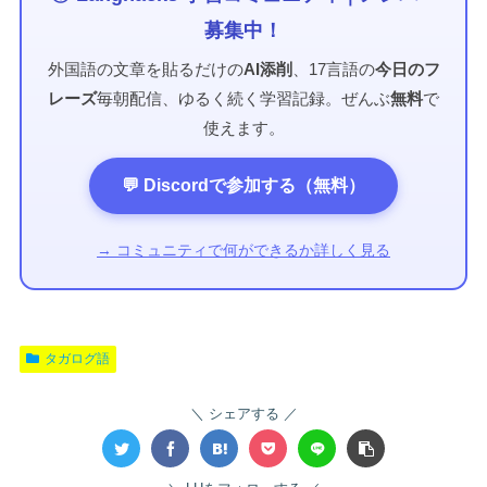
募集中！
外国語の文章を貼るだけの
AI添削
、17言語の
今日のフ
レーズ
毎朝配信、ゆるく続く学習記録。ぜんぶ
無料
で
使えます。
💬 Discordで参加する（無料）
→ コミュニティで何ができるか詳しく見る
タガログ語
シェアする