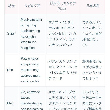
読み方（カタカナ
話者
タガログ語
日本語訳
読み）
Magbrainstorm
マグブレインスト
できるだけた
po tayo ng
ーム ポ タヨ ナン
くさん出しま
kasindami ng
Sarah
カシンダミ ナン カ
しょう。まだ
kaya natin.
ヤ ナティン。ワグ
評価はなし
Wag muna
ムナ フスガハン
で。
husgahan.
Paano kaya
パアノ カヤ クン ク
郵便番号から
kung kusang
サン マプノ アン ア
住所が自動で
Ken
mapuno ang
ドレス ムラ サ ジッ
入ったらどう
address mula
プ コード
でしょう？
sa zip code?
Oo, at pwede
オオ、アット プウ
いいですね、
tayong
ェデ タヨン マグダ
再訪ユーザー
Mei
magdagdag ng
グダグ ナン ワンタ
向けにワンタ
one-tap para sa
ップ パラ サ バリク
ップ機能も足