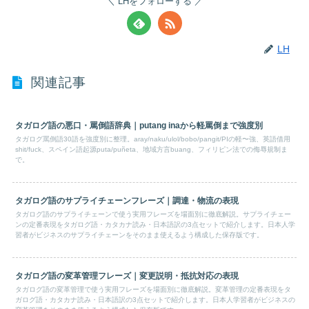
LHをフォローする
LH
関連記事
タガログ語の悪口・罵倒語辞典｜putang inaから軽罵倒まで強度別
タガログ罵倒語30語を強度別に整理。aray/naku/ulol/bobo/pangit/PIの軽〜強、英語借用
shit/fuck、スペイン語起源puta/puñeta、地域方言buang、フィリピン法での侮辱規制ま
で。
タガログ語のサプライチェーンフレーズ｜調達・物流の表現
タガログ語のサプライチェーンで使う実用フレーズを場面別に徹底解説。サプライチェー
ンの定番表現をタガログ語・カタカナ読み・日本語訳の3点セットで紹介します。日本人学
習者がビジネスのサプライチェーンをそのまま使えるよう構成した保存版です。
タガログ語の変革管理フレーズ｜変更説明・抵抗対応の表現
タガログ語の変革管理で使う実用フレーズを場面別に徹底解説。変革管理の定番表現をタ
ガログ語・カタカナ読み・日本語訳の3点セットで紹介します。日本人学習者がビジネスの