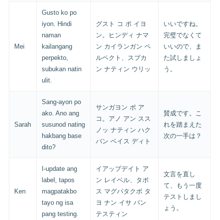
Gusto ko po
iyon. Hindi
グスト コ ポ イヨ
いいですね。
naman
ン。ヒンディ ナマ
完璧でなくて
Mei
kailangang
ン カイランガン ペ
いいので、ま
perpekto,
ルペクト、スブカ
た試しましょ
subukan natin
ン ナティン ウリッ
う。
ulit.
Sang-ayon po
サンガヨン ポ ア
ako. Ano ang
賛成です。こ
コ。アノ アン スス
Sarah
susunod nating
れを踏まえた
ノッ ナティン ハク
hakbang base
次の一手は？
バン ベイス ディト
dito?
I-update ang
イアップデイト ア
文言を直し
label, tapos
ン レイベル、タポ
て、もう一度
Ken
magpatakbo
ス マグパタクボ タ
テストしまし
tayo ng isa
ヨ ナン イサ パン
ょう。
pang testing.
テスティン