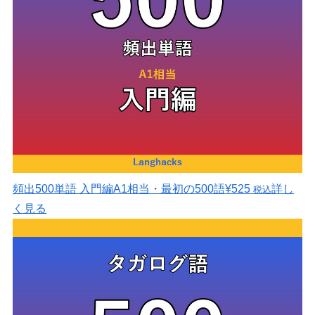
頻出500単語 入門編
A1相当・最初の500語
¥525
詳し
税込
く見る