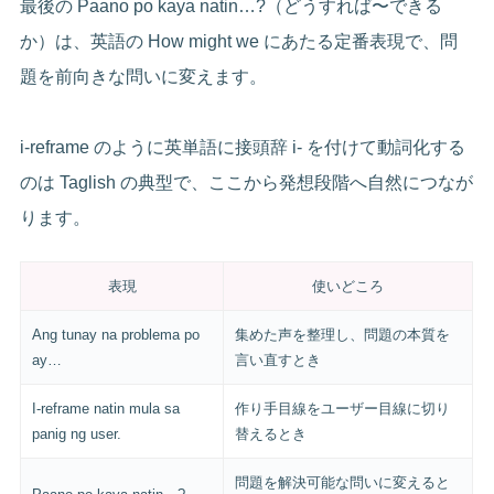
最後の Paano po kaya natin…?（どうすれば〜できる
か）は、英語の How might we にあたる定番表現で、問
題を前向きな問いに変えます。
i-reframe のように英単語に接頭辞 i- を付けて動詞化する
のは Taglish の典型で、ここから発想段階へ自然につなが
ります。
表現
使いどころ
Ang tunay na problema po
集めた声を整理し、問題の本質を
ay…
言い直すとき
I-reframe natin mula sa
作り手目線をユーザー目線に切り
panig ng user.
替えるとき
問題を解決可能な問いに変えると