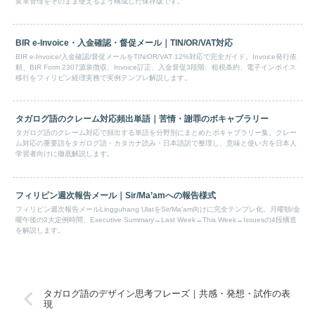
変革管理をそのまま使えるよう構成した保存版です。
BIR e-Invoice・入金確認・督促メール｜TIN/OR/VAT対応
BIR e-Invoice/入金確認/督促メールをTIN/OR/VAT 12%対応で完全ガイド。Invoice発行依
頼、BIR Form 2307源泉徴収、Invoice訂正、入金督促3段階、租税条約、電子インボイス
移行をフィリピン経理実務で実例テンプレ解説します。
タガログ語のクレーム対応頻出単語｜苦情・謝罪のボキャブラリー
タガログ語のクレーム対応で頻出する単語を分野別にまとめたボキャブラリー集。クレー
ム対応の重要語をタガログ語・カタカナ読み・日本語訳で整理し、意味と使い方を日本人
学習者向けに徹底解説します。
フィリピン週次報告メール｜Sir/Ma’amへの報告様式
フィリピン週次報告メールLingguhang UlatをSir/Ma'am向けに完全テンプレ化。月曜朝/金
曜午後の2大定例時間、Executive Summary→Last Week→This Week→Issuesの4段構造
を解説します。
タガログ語のデザイン思考フレーズ｜共感・発想・試作の表
現