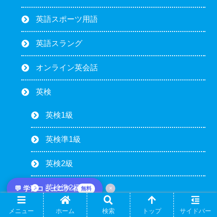
英語スポーツ用語
英語スラング
オンライン英会話
英検
英検1級
英検準1級
英検2級
英検準2級
💬 学習コミュニティ
×
無料
メニュー
ホーム
検索
トップ
サイドバー
英検3級