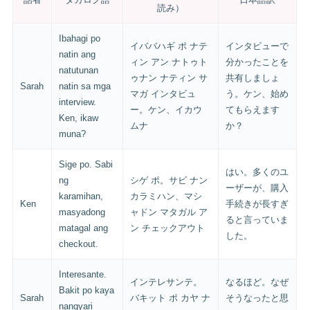
読み）
Ibahagi po
イババハギ ポ ナテ
インタビューで
natin ang
ィン アン ナトゥト
分かったことを
natutunan
ゥナン ナティン サ
共有しましょ
Sarah
natin sa mga
マガ インタビュ
う。ケン、始め
interview.
ー。ケン、イカウ
てもらえます
Ken, ikaw
ムナ
か？
muna?
Sige po. Sabi
はい。多くのユ
ng
シゲ ポ。サビ ナン
ーザーが、購入
karamihan,
カラミハン、マシ
Ken
手続きが長すぎ
masyadong
ャドン マタガル ア
ると言っていま
matagal ang
ン チェックアウト
した。
checkout.
Interesante.
インテレサンテ。
なるほど。なぜ
Bakit po kaya
Sarah
バキット ポ カヤ ナ
そうなったと思
nangyari