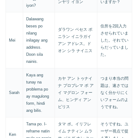
ンヤリ イヨン
いますか？
iyon?
Dalawang
beses po
住所を2回入力
ダラワン ベセス ポ
nilang
させられていま
ニラン イニラガイ
Mei
inilagay ang
した。それでい
アン アドレス。ド
address.
らだっていまし
オン シラ ナイニス
Doon sila
た。
nainis.
Kaya ang
カヤ アン トゥナイ
つまり本当の問
tunay na
ナ プロブレマ ポ ア
題は、速さでは
problema po
Sarah
イ マグロン フォー
なく分かりにく
ay magulong
ム、ヒンディ アン
いフォームのよ
form, hindi
ビリス
うですね。
ang bilis.
Tama po. I-
タマ ポ。イリフレ
そうですね。ユ
reframe natin
イム ナティン ムラ
ーザー視点で捉
Ken