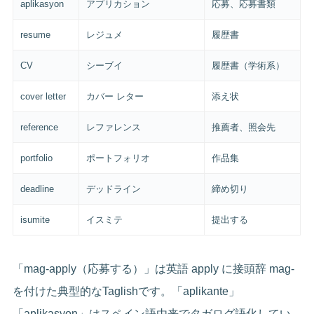
aplikasyon
アプリカション
応募、応募書類
resume
レジュメ
履歴書
CV
シーブイ
履歴書（学術系）
cover letter
カバー レター
添え状
reference
レファレンス
推薦者、照会先
portfolio
ポートフォリオ
作品集
deadline
デッドライン
締め切り
isumite
イスミテ
提出する
「mag-apply（応募する）」は英語 apply に接頭辞 mag-
を付けた典型的なTaglishです。「aplikante」
「aplikasyon」はスペイン語由来でタガログ語化してい