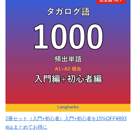
2冊セット（入門+初心者）
入門+初心者を15%OFF
¥893
まとめてお得に
税込