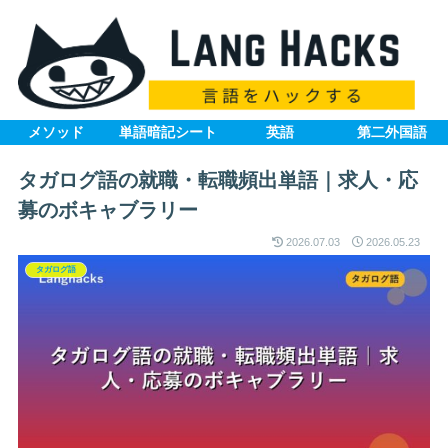
メソッド
単語暗記シート
英語
第二外国語
タガログ語の就職・転職頻出単語｜求人・応
募のボキャブラリー
2026.07.03
2026.05.23
タガログ語