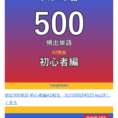
頻出500単語 初心者編
A2相当・次の500語
¥525
詳し
税込
く見る