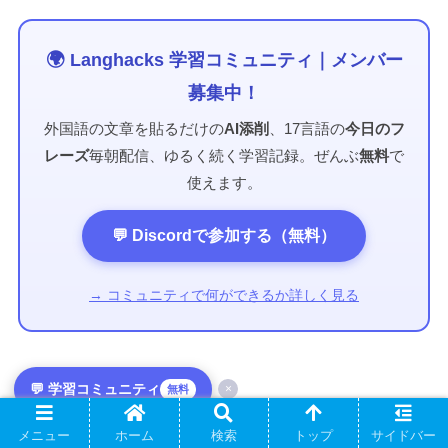
🌍 Langhacks 学習コミュニティ｜メンバー
募集中！
外国語の文章を貼るだけの
AI添削
、17言語の
今日のフ
レーズ
毎朝配信、ゆるく続く学習記録。ぜんぶ
無料
で
使えます。
💬 Discordで参加する（無料）
→ コミュニティで何ができるか詳しく見る
💬 学習コミュニティ
×
無料
タガログ語
メニュー
ホーム
検索
トップ
サイドバー
シェアする