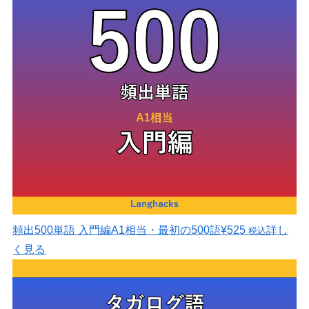
頻出500単語 入門編
A1相当・最初の500語
¥525
詳し
税込
く見る