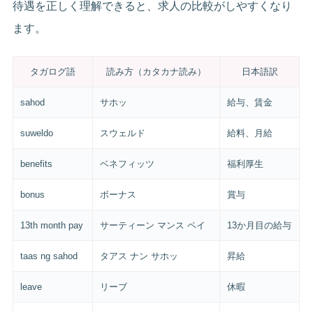
待遇を正しく理解できると、求人の比較がしやすくなり
ます。
タガログ語
読み方（カタカナ読み）
日本語訳
sahod
サホッ
給与、賃金
suweldo
スウェルド
給料、月給
benefits
ベネフィッツ
福利厚生
bonus
ボーナス
賞与
13th month pay
サーティーン マンス ペイ
13か月目の給与
taas ng sahod
タアス ナン サホッ
昇給
leave
リーブ
休暇