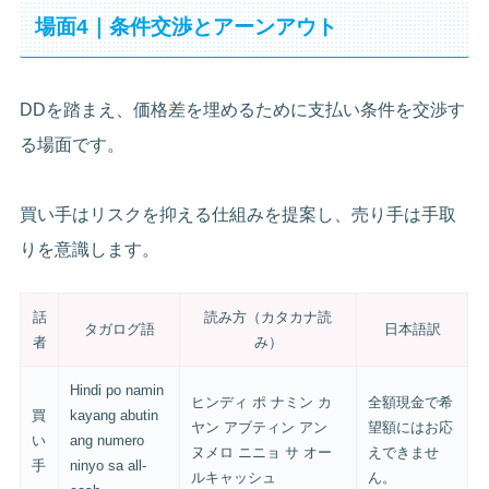
場面4｜条件交渉とアーンアウト
DDを踏まえ、価格差を埋めるために支払い条件を交渉す
る場面です。
買い手はリスクを抑える仕組みを提案し、売り手は手取
りを意識します。
話
読み方（カタカナ読
タガログ語
日本語訳
者
み）
Hindi po namin
ヒンディ ポ ナミン カ
全額現金で希
買
kayang abutin
ヤン アブティン アン
望額にはお応
い
ang numero
ヌメロ ニニョ サ オー
えできませ
手
ninyo sa all-
ルキャッシュ
ん。