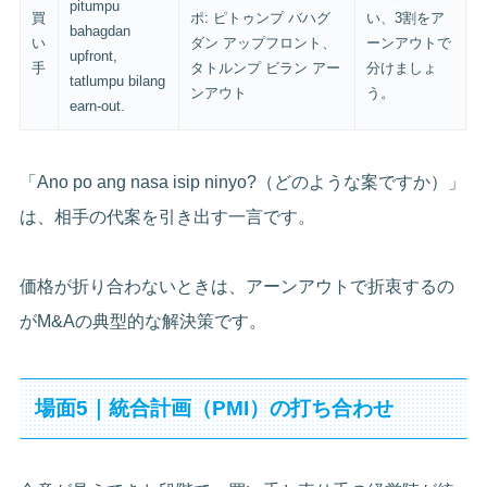
pitumpu
買
ポ: ピトゥンプ バハグ
い、3割をア
bahagdan
い
ダン アップフロント、
ーンアウトで
upfront,
手
タトルンプ ビラン アー
分けましょ
tatlumpu bilang
ンアウト
う。
earn-out.
「Ano po ang nasa isip ninyo?（どのような案ですか）」
は、相手の代案を引き出す一言です。
価格が折り合わないときは、アーンアウトで折衷するの
がM&Aの典型的な解決策です。
場面5｜統合計画（PMI）の打ち合わせ