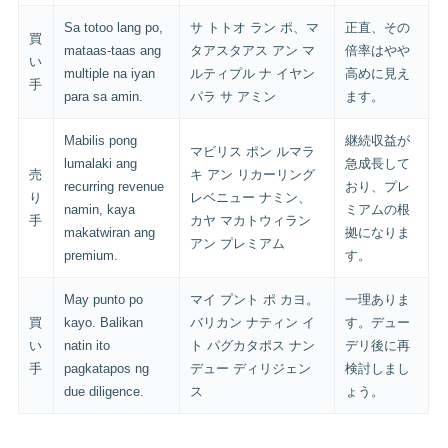
Sa totoo lang po,
サ トトオ ラン ポ、マ
正直、その
買
mataas-taas ang
タアスタアス アン マ
倍率はやや
い
multiple na iyan
ルティプル ナ イヤン
高めに見え
手
para sa amin.
パラ サ アミン
ます。
Mabilis pong
継続収益が
マビリス ポン ルマラ
lumalaki ang
急成長して
売
キ アン リカーリング
recurring revenue
おり、プレ
り
レベニュー ナミン、
namin, kaya
ミアムの根
手
カヤ マカトウィラン
makatwiran ang
拠になりま
アン プレミアム
premium.
す。
May punto po
マイ プント ポ カヨ。
一理ありま
買
kayo. Balikan
バリカン ナティン イ
す。デュー
い
natin ito
ト パグカタポス ナン
デリ後に再
手
pagkatapos ng
デュー ディリジェン
検討しまし
due diligence.
ス
ょう。