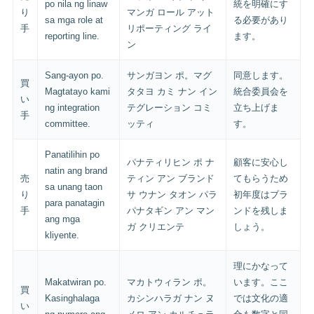
po nila ng linaw
統を明確にす
り
マンガ ロール アット
sa mga role at
る必要があり
手
リポーティング ライ
reporting line.
ます。
ン
Sang-ayon po.
サンガヨン ポ。マグ
同意します。
買
Magtatayo kami
タタヨ カミ ナン イン
統合委員会を
い
ng integration
テグレーション コミ
立ち上げま
手
committee.
ッティ
す。
Panatilihin po
パナティリヒン ポ ナ
顧客に安心し
natin ang brand
売
ティン アン ブランド
てもらうため
sa unang taon
り
サ ウナン タオン パラ
初年度はブラ
para panatagin
手
パナタギン アン マン
ンドを残しま
ang mga
ガ クリエンテ
しょう。
kliyente.
理にかなって
Makatwiran po.
マカトウィラン ポ。
います。ここ
買
Kasinghalaga
カシンハラガ ナン ヌ
では文化の適
い