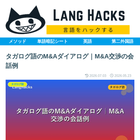
メソッド
単語暗記シート
英語
第二外国語
タガログ語のM&Aダイアログ｜M&A交渉の会
話例
2026.07.03
2026.05.23
タガログ語