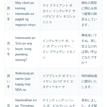
May client po
御社の買収
マイ クライアント ポ
買
kaming
に関心を持
カミン インテレサド サ
い
interesado sa
つ顧客の助
パグビリ ナン ネゴショ
手
pagbili ng
言をしてい
ニニョ
negosyo ninyo.
ます。
興味深いで
Interesante po.
インテレサンテ ポ。シ
すね。差し
売
Sino po ang
ノ ポ アン バイヤー、
支えなけれ
り
buyer, kung
クン プウェデン イタノ
ば買い手は
手
pwedeng
ン
どなたです
itanong?
か？
Ibubunyag po
買
イブブニャグ ポ ナミン
NDA締結後
namin iyan
い
イヤン カパグ マイ エ
に開示いた
kapag may
手
ヌディーエー ナ
します。
NDA na.
Naintindihan ko
ナインティンディハン
承知しまし
売
po. Pirmahan
コ ポ。ピルマハン ムナ
た。まず秘