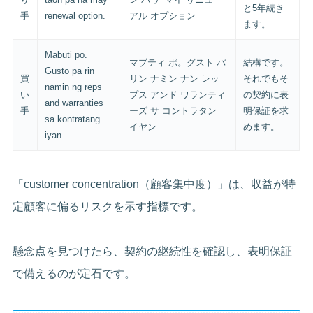
と5年続き
手
renewal option.
アル オプション
ます。
Mabuti po.
マブティ ポ。グスト パ
結構です。
Gusto pa rin
買
リン ナミン ナン レッ
それでもそ
namin ng reps
い
プス アンド ワランティ
の契約に表
and warranties
手
ーズ サ コントラタン
明保証を求
sa kontratang
イヤン
めます。
iyan.
「customer concentration（顧客集中度）」は、収益が特
定顧客に偏るリスクを示す指標です。
懸念点を見つけたら、契約の継続性を確認し、表明保証
で備えるのが定石です。