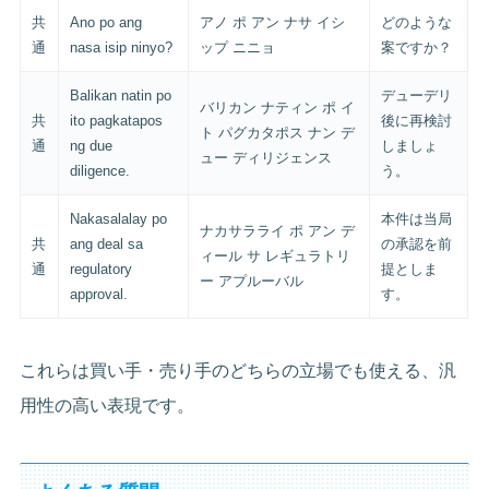
共
Ano po ang
アノ ポ アン ナサ イシ
どのような
通
nasa isip ninyo?
ップ ニニョ
案ですか？
Balikan natin po
デューデリ
バリカン ナティン ポ イ
共
ito pagkatapos
後に再検討
ト パグカタポス ナン デ
通
ng due
しましょ
ュー ディリジェンス
diligence.
う。
Nakasalalay po
本件は当局
ナカサラライ ポ アン デ
共
ang deal sa
の承認を前
ィール サ レギュラトリ
通
regulatory
提としま
ー アプルーバル
approval.
す。
これらは買い手・売り手のどちらの立場でも使える、汎
用性の高い表現です。