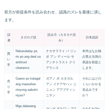
双方が前提条件を読み合わせ、認識のズレを最後に潰し
ます。
話
読み方（カタカナ読
タガログ語
日本語訳
者
み）
Nakasalalay pa
ナカサラライ パ リン
本件はなお独
買
rin po ang deal sa
ポ アン ディール サ
占禁止当局の
い
antitrust
アンチトラスト クリ
承認を前提と
手
clearance.
アランス
します。
Gaano po katagal
ガアノ ポ カタガル
それにはどの
売
ang inaasahan
アン イナアサハン ニ
くらいかかる
り
ninyong aabutin
ニョン アアブティン
見込みです
手
niyan?
ニヤン
か？
Mga dalawang
マンガ ダラワン ブワ
おおむね2か