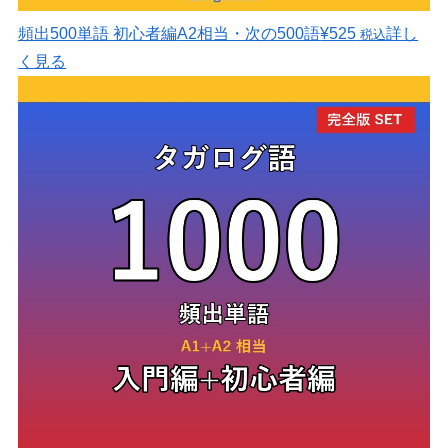
頻出500単語 初心者編
A2相当・次の500語
¥525
詳し
税込
く見る