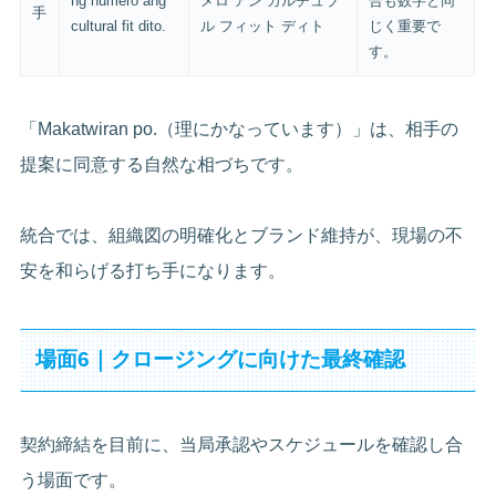
ng numero ang
メロ アン カルチュラ
合も数字と同
手
cultural fit dito.
ル フィット ディト
じく重要で
す。
「Makatwiran po.（理にかなっています）」は、相手の
提案に同意する自然な相づちです。
統合では、組織図の明確化とブランド維持が、現場の不
安を和らげる打ち手になります。
場面6｜クロージングに向けた最終確認
契約締結を目前に、当局承認やスケジュールを確認し合
う場面です。