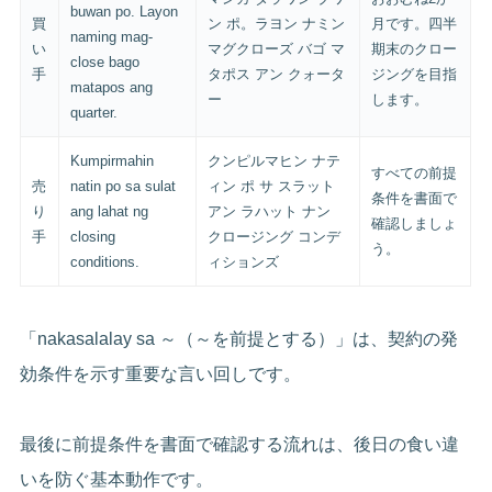
buwan po. Layon
買
ン ポ。ラヨン ナミン
月です。四半
naming mag-
い
マグクローズ バゴ マ
期末のクロー
close bago
手
タポス アン クォータ
ジングを目指
matapos ang
ー
します。
quarter.
Kumpirmahin
クンピルマヒン ナテ
すべての前提
売
natin po sa sulat
ィン ポ サ スラット
条件を書面で
り
ang lahat ng
アン ラハット ナン
確認しましょ
手
closing
クロージング コンデ
う。
conditions.
ィションズ
「nakasalalay sa ～（～を前提とする）」は、契約の発
効条件を示す重要な言い回しです。
最後に前提条件を書面で確認する流れは、後日の食い違
いを防ぐ基本動作です。