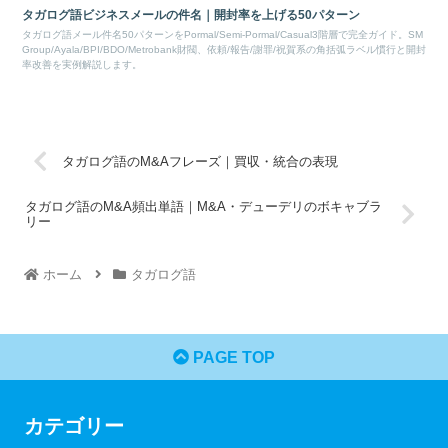
タガログ語ビジネスメールの件名｜開封率を上げる50パターン
タガログ語メール件名50パターンをPormal/Semi-Pormal/Casual3階層で完全ガイド。SM
Group/Ayala/BPI/BDO/Metrobank財閥、依頼/報告/謝罪/祝賀系の角括弧ラベル慣行と開封
率改善を実例解説します。
タガログ語のM&Aフレーズ｜買収・統合の表現
タガログ語のM&A頻出単語｜M&A・デューデリのボキャブラ
リー
ホーム
タガログ語
PAGE TOP
カテゴリー