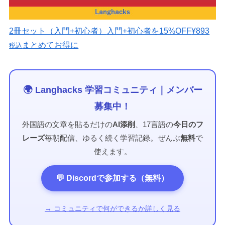
2冊セット（入門+初心者）
入門+初心者を15%OFF
¥893
まとめてお得に
税込
🌍 Langhacks 学習コミュニティ｜メンバー
募集中！
外国語の文章を貼るだけの
AI添削
、17言語の
今日のフ
レーズ
毎朝配信、ゆるく続く学習記録。ぜんぶ
無料
で
使えます。
💬 Discordで参加する（無料）
→ コミュニティで何ができるか詳しく見る