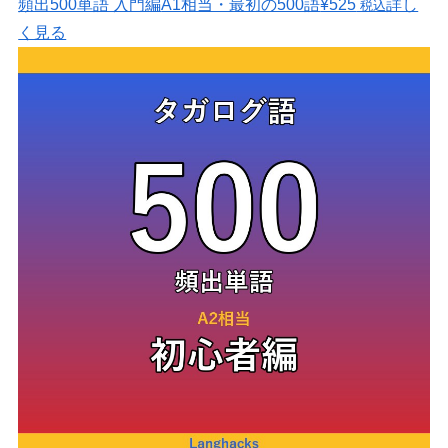
頻出500単語 入門編
A1相当・最初の500語
¥525
詳し
税込
く見る