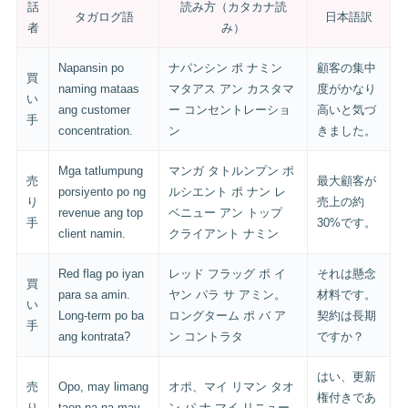
話
読み方（カタカナ読
タガログ語
日本語訳
者
み）
Napansin po
ナパンシン ポ ナミン
顧客の集中
買
naming mataas
マタアス アン カスタマ
度がかなり
い
ang customer
ー コンセントレーショ
高いと気づ
手
concentration.
ン
きました。
Mga tatlumpung
マンガ タトルンプン ポ
売
最大顧客が
porsiyento po ng
ルシエント ポ ナン レ
り
売上の約
revenue ang top
ベニュー アン トップ
手
30%です。
client namin.
クライアント ナミン
Red flag po iyan
レッド フラッグ ポ イ
それは懸念
買
para sa amin.
ヤン パラ サ アミン。
材料です。
い
Long-term po ba
ロングターム ポ バ ア
契約は長期
手
ang kontrata?
ン コントラタ
ですか？
はい、更新
売
Opo, may limang
オポ、マイ リマン タオ
権付きであ
り
taon pa na may
ン パ ナ マイ リニュー