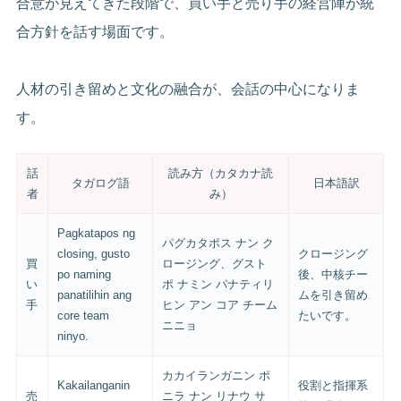
合意が見えてきた段階で、買い手と売り手の経営陣が統
合方針を話す場面です。
人材の引き留めと文化の融合が、会話の中心になりま
す。
話
読み方（カタカナ読
タガログ語
日本語訳
者
み）
Pagkatapos ng
パグカタポス ナン ク
closing, gusto
クロージング
買
ロージング、グスト
po naming
後、中核チー
い
ポ ナミン パナティリ
panatilihin ang
ムを引き留め
手
ヒン アン コア チーム
core team
たいです。
ニニョ
ninyo.
カカイランガニン ポ
Kakailanganin
役割と指揮系
売
ニラ ナン リナウ サ