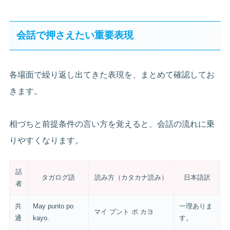
会話で押さえたい重要表現
各場面で繰り返し出てきた表現を、まとめて確認してお
きます。
相づちと前提条件の言い方を覚えると、会話の流れに乗
りやすくなります。
話
タガログ語
読み方（カタカナ読み）
日本語訳
者
共
May punto po
一理ありま
マイ プント ポ カヨ
通
kayo.
す。