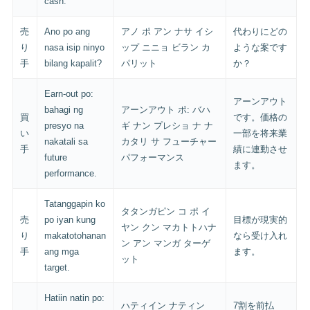
cash.
売
Ano po ang
アノ ポ アン ナサ イシ
代わりにどの
り
nasa isip ninyo
ップ ニニョ ビラン カ
ような案です
手
bilang kapalit?
パリット
か？
Earn-out po:
アーンアウト
bahagi ng
アーンアウト ポ: バハ
買
です。価格の
presyo na
ギ ナン プレショ ナ ナ
い
一部を将来業
nakatali sa
カタリ サ フューチャー
手
績に連動させ
future
パフォーマンス
ます。
performance.
Tatanggapin ko
タタンガピン コ ポ イ
売
po iyan kung
目標が現実的
ヤン クン マカトトハナ
り
makatotohanan
なら受け入れ
ン アン マンガ ターゲ
手
ang mga
ます。
ット
target.
Hatiin natin po:
ハティイン ナティン
7割を前払