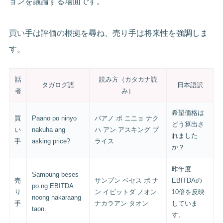
ョンを議論する場面です。
買い手は評価の根拠を尋ね、売り手は将来性を強調しま
す。
話
読み方（カタカナ読
タガログ語
日本語訳
者
み）
希望価格は
買
Paano po ninyo
パアノ ポ ニニョ ナク
どう算出さ
い
nakuha ang
ハ アン アスキング プ
れました
手
asking price?
ライス
か？
昨年度
Sampung beses
売
サンプン ベセス ポ ナ
EBITDAの
po ng EBITDA
り
ン イビットダ ノオン
10倍を反映
noong nakaraang
手
ナカラアン タオン
していま
taon.
す。