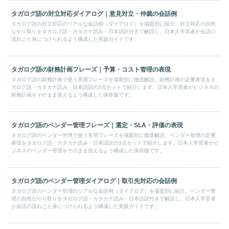
タガログ語の対立対応ダイアログ｜意見対立・仲裁の会話例
タガログ語の対立対応のリアルな会話例（ダイアログ）を場面別に紹介。対立対応の自然
なやり取りをタガログ語・カタカナ読み・日本語訳付きで解説し、日本人学習者が会話の
流れごと身につけられるよう構成した実践ガイドです。
タガログ語の財務計画フレーズ｜予算・コスト管理の表現
タガログ語の財務計画で使う実用フレーズを場面別に徹底解説。財務計画の定番表現をタ
ガログ語・カタカナ読み・日本語訳の3点セットで紹介します。日本人学習者がビジネスの
財務計画をそのまま使えるよう構成した保存版です。
タガログ語のベンダー管理フレーズ｜選定・SLA・評価の表現
タガログ語のベンダー管理で使う実用フレーズを場面別に徹底解説。ベンダー管理の定番
表現をタガログ語・カタカナ読み・日本語訳の3点セットで紹介します。日本人学習者がビ
ジネスのベンダー管理をそのまま使えるよう構成した保存版です。
タガログ語のベンダー管理ダイアログ｜取引先対応の会話例
タガログ語のベンダー管理のリアルな会話例（ダイアログ）を場面別に紹介。ベンダー管
理の自然なやり取りをタガログ語・カタカナ読み・日本語訳付きで解説し、日本人学習者
が会話の流れごと身につけられるよう構成した実践ガイドです。