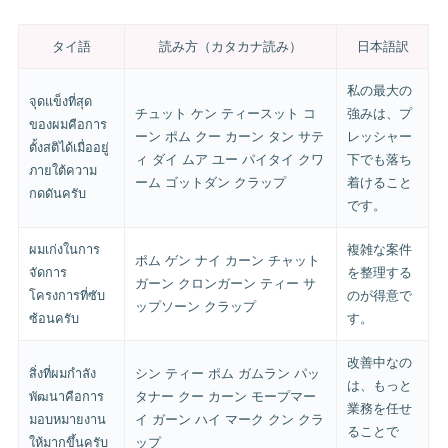
タイ語
読み方（カタカナ読み）
日本語訳
私の最大の
จุดแข็งที่สุด
チュット ケン ティースット コ
強みは、プ
ของผมคือการ
ーン ポム クー カーン タン サテ
レッシャー
ตั้งสติได้เมื่ออยู่
ィ ダイ ムア ユー パイタイ クワ
下でも落ち
ภายใต้ความ
ーム ゴットダン クラップ
着けること
กดดันครับ
です。
ผมเก่งในการ
複雑な案件
ポム ゲン ナイ カーン チャット
จัดการ
を整理する
ガーン クロンガーン ティー サ
โครงการที่ซับ
のが得意で
ップソーン クラップ
ซ้อนครับ
す。
改善中なの
สิ่งที่ผมกำลัง
シン ティー ポム ガムラン パッ
は、もっと
พัฒนาคือการ
タナー クー カーン モープマー
業務を任せ
มอบหมายงาน
イ ガーン ハイ マーク クン クラ
ることで
ให้มากขึ้นครับ
ップ