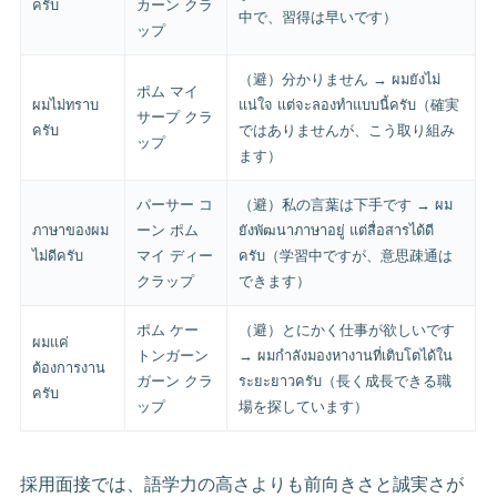
ครับ
カーン クラ
中で、習得は早いです）
ップ
（避）分かりません → ผมยังไม่
ポム マイ
ผมไม่ทราบ
แน่ใจ แต่จะลองทำแบบนี้ครับ（確実
サープ クラ
ครับ
ではありませんが、こう取り組み
ップ
ます）
パーサー コ
（避）私の言葉は下手です → ผม
ภาษาของผม
ーン ポム
ยังพัฒนาภาษาอยู่ แต่สื่อสารได้ดี
ไม่ดีครับ
マイ ディー
ครับ（学習中ですが、意思疎通は
クラップ
できます）
ポム ケー
（避）とにかく仕事が欲しいです
ผมแค่
トンガーン
→ ผมกำลังมองหางานที่เติบโตได้ใน
ต้องการงาน
ガーン クラ
ระยะยาวครับ（長く成長できる職
ครับ
ップ
場を探しています）
採用面接では、語学力の高さよりも前向きさと誠実さが