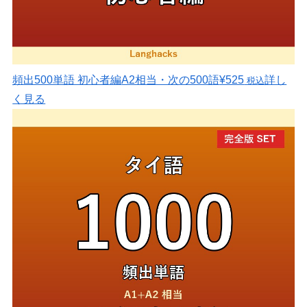
頻出500単語 初心者編
A2相当・次の500語
¥525
詳し
税込
く見る