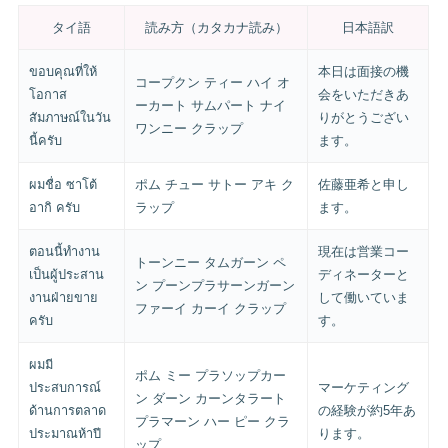
タイ語
読み方（カタカナ読み）
日本語訳
ขอบคุณที่ให้
本日は面接の機
コープクン ティー ハイ オ
โอกาส
会をいただきあ
ーカート サムパート ナイ
สัมภาษณ์ในวัน
りがとうござい
ワンニー クラップ
นี้ครับ
ます。
ผมชื่อ ซาโต้
ポム チュー サトー アキ ク
佐藤亜希と申し
อากิ ครับ
ラップ
ます。
ตอนนี้ทำงาน
現在は営業コー
トーンニー タムガーン ペ
เป็นผู้ประสาน
ディネーターと
ン プーンプラサーンガーン
งานฝ่ายขาย
して働いていま
ファーイ カーイ クラップ
ครับ
す。
ผมมี
ポム ミー プラソップカー
ประสบการณ์
マーケティング
ン ダーン カーンタラート
ด้านการตลาด
の経験が約5年あ
プラマーン ハー ピー クラ
ประมาณห้าปี
ります。
ップ