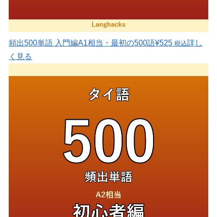
頻出500単語 入門編
A1相当・最初の500語
¥525
詳し
税込
く見る