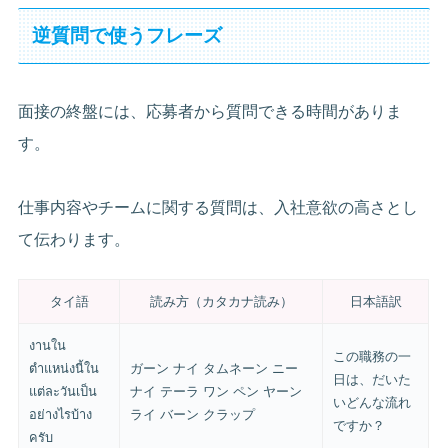
逆質問で使うフレーズ
面接の終盤には、応募者から質問できる時間がありま
す。
仕事内容やチームに関する質問は、入社意欲の高さとし
て伝わります。
タイ語
読み方（カタカナ読み）
日本語訳
งานใน
この職務の一
ตำแหน่งนี้ใน
ガーン ナイ タムネーン ニー
日は、だいた
แต่ละวันเป็น
ナイ テーラ ワン ペン ヤーン
いどんな流れ
อย่างไรบ้าง
ライ バーン クラップ
ですか？
ครับ