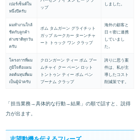
パーセン ナイ ヌン ピー クラ
เปอร์เซ็นต์ใน
しました。
ップ
หนึ่งปีครับ
ผมทำงานใกล้
海外の顧客と
ポム タムガーン グライチット
ชิดกับลูกค้า
日々密に連携
ガップ ルークカー ターンチャ
ต่างชาติทุกวัน
していまし
ート トゥック ワン クラップ
ครับ
た。
โครงการที่ผม
クロンガーン ティー ポム プー
誇りに思う案
ภูมิใจคือแผน
ムチャイ クー ペーン ロット
件は、私が主
ลดต้นทุนที่ผม
トントゥン ティー ポム ペン
導したコスト
เป็นผู้นำครับ
プーナム クラップ
削減策です。
「担当業務→具体的な行動→結果」の順で話すと、説得
力が出ます。
志望動機を伝えるフレーズ