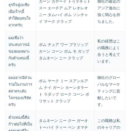
カーン カヤーイ トゥラキット
御社の最近の
ธุรกิจสู่เอเชีย
スー エーチア ムア レオレオ
アジア進出に
เมื่อเร็วๆนี้
ニー タムハイ ポム ソンチャ
強く関心を持
ทำให้ผมสนใจ
イ マーク クラップ
ちました。
มากครับ
ผมเชื่อว่า
私の経歴はこ
ประสบการณ์
ポム チュア ワー プラソップ
の職務によく
ของผมเหมาะ
カーン コーン ポム モ ガップ
合うと考えて
กับตำแหน่งนี้
タムネーン ニー クラップ
います。
ครับ
ผมอยากมีส่วน
御社のグロー
ポム ヤーク ミー スアンルア
ร่วมในงานการ
バルなマーケ
ム ナイ ガーン カーンタラー
ตลาดระดับ
ティングに貢
ト ラダップ ローク コーン ボ
โลกของบริษัท
献したいで
リサット クラップ
ครับ
す。
ตำแหน่งนี้คือ
タムネーン ニー クー ガーオ
この職務は私
ก้าวต่อไปที่เป็น
トーパイ ティー ペン タマチ
のキャリアの
ธรรมชาติใน