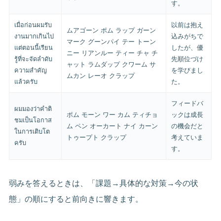
す。
เมื่อก่อนผมรับ
以前は抱え
ムアゴーン ポム ラップ ガーン
งานมากเกินไป
込みがちで
マーク グーンパイ テー トーン
แต่ตอนนี้เรียน
したが、優
ニー リアンルー ティー チャ チ
รู้ที่จะจัดลำดับ
先順位づけ
ャット ラムダップ クワーム サ
ความสำคัญ
を学びまし
ムカン レーオ クラップ
แล้วครับ
た。
フィードバ
ผมมองว่าคำติ
ポム モーン ワー カム ティチョ
ックは成長
ชมเป็นโอกาส
ム ペン オーカート ナイ カーン
の機会だと
ในการเติบโต
トゥープト クラップ
考えていま
ครับ
す。
弱みを答えるときは、「課題→具体的な対策→今の状
態」の順にすると前向きに響きます。