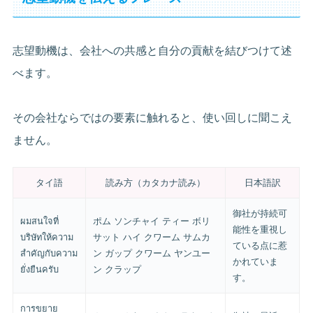
志望動機は、会社への共感と自分の貢献を結びつけて述
べます。
その会社ならではの要素に触れると、使い回しに聞こえ
ません。
タイ語
読み方（カタカナ読み）
日本語訳
御社が持続可
ผมสนใจที่
ポム ソンチャイ ティー ボリ
能性を重視し
บริษัทให้ความ
サット ハイ クワーム サムカ
ている点に惹
สำคัญกับความ
ン ガップ クワーム ヤンユー
かれていま
ยั่งยืนครับ
ン クラップ
す。
การขยาย