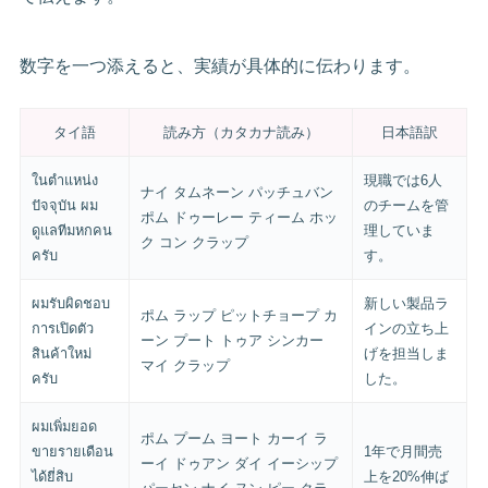
数字を一つ添えると、実績が具体的に伝わります。
タイ語
読み方（カタカナ読み）
日本語訳
ในตำแหน่ง
現職では6人
ナイ タムネーン パッチュバン
ปัจจุบัน ผม
のチームを管
ポム ドゥーレー ティーム ホッ
ดูแลทีมหกคน
理していま
ク コン クラップ
ครับ
す。
ผมรับผิดชอบ
新しい製品ラ
ポム ラップ ピットチョープ カ
การเปิดตัว
インの立ち上
ーン プート トゥア シンカー
สินค้าใหม่
げを担当しま
マイ クラップ
ครับ
した。
ผมเพิ่มยอด
ポム プーム ヨート カーイ ラ
ขายรายเดือน
1年で月間売
ーイ ドゥアン ダイ イーシップ
ได้ยี่สิบ
上を20%伸ば