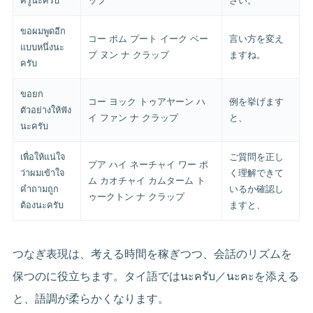
ครู่นะครับ
ップ
さい。
ขอผมพูดอีก
コー ポム プート イーク ベー
言い方を変え
แบบหนึ่งนะ
プ ヌン ナ クラップ
ますね。
ครับ
ขอยก
コー ヨック トゥアヤーン ハ
例を挙げます
ตัวอย่างให้ฟัง
イ ファン ナ クラップ
と、
นะครับ
เพื่อให้แน่ใจ
ご質問を正し
プア ハイ ネーチャイ ワー ポ
ว่าผมเข้าใจ
く理解できて
ム カオチャイ カムターム ト
คำถามถูก
いるか確認し
ゥークトン ナ クラップ
ต้องนะครับ
ますと、
つなぎ表現は、考える時間を稼ぎつつ、会話のリズムを
保つのに役立ちます。タイ語ではนะครับ／นะคะを添える
と、語調が柔らかくなります。