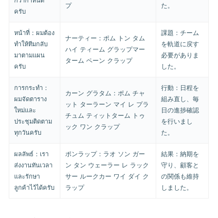
กว่ากำหนด
プ
た。
ครับ
หน้าที่：ผมต้อง
課題：チーム
ナーティー：ポム トン タム
ทำให้ทีมกลับ
を軌道に戻す
ハイ ティーム グラップマー
มาตามแผน
必要がありま
ターム ペーン クラップ
ครับ
した。
การกระทำ：
行動：日程を
カーン グラタム：ポム チャ
ผมจัดตาราง
組み直し、毎
ット ターラーン マイ レ プラ
ใหม่และ
日の進捗確認
チュム ティットターム トゥ
ประชุมติดตาม
を行いまし
ック ワン クラップ
ทุกวันครับ
た。
ผลลัพธ์：เรา
ポンラップ：ラオ ソン ガー
結果：納期を
ส่งงานทันเวลา
ン タン ウェーラー レ ラック
守り、顧客と
และรักษา
サー ルークカー ワイ ダイ ク
の関係も維持
ลูกค้าไว้ได้ครับ
ラップ
しました。