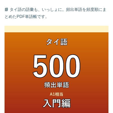
📘 タイ語の語彙も、いっしょに。頻出単語を頻度順にま
とめたPDF単語帳です。