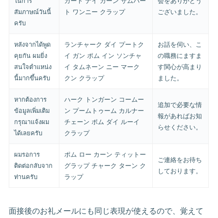
ในการ
カート ナイ カーン サムパー
会をありがとう
สัมภาษณ์วันนี้
ト ワンニー クラップ
ございました。
ครับ
หลังจากได้พูด
ランチャーク ダイ プートク
お話を伺い、こ
คุยกัน ผมยิ่ง
イ ガン ポム イン ソンチャ
の職務にますま
สนใจตำแหน่ง
イ タムネーン ニー マーク
す関心が高まり
นี้มากขึ้นครับ
クン クラップ
ました。
หากต้องการ
ハーク トンガーン コームー
追加で必要な情
ข้อมูลเพิ่มเติม
ン プームトゥーム カルナー
報があればお知
กรุณาแจ้งผม
チェーン ポム ダイ ルーイ
らせください。
ได้เลยครับ
クラップ
ผมรอการ
ポム ロー カーン ティットー
ご連絡をお待ち
ติดต่อกลับจาก
グラップ チャーク ターン ク
しております。
ท่านครับ
ラップ
面接後のお礼メールにも同じ表現が使えるので、覚えて