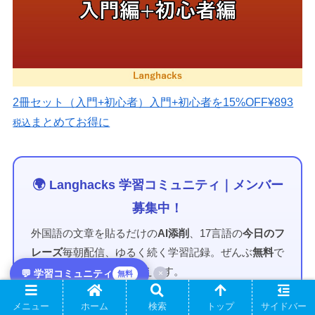
2冊セット（入門+初心者）
入門+初心者を15%OFF
¥893
まとめてお得に
税込
🌍 Langhacks 学習コミュニティ｜メンバー
募集中！
外国語の文章を貼るだけの
AI添削
、17言語の
今日のフ
レーズ
毎朝配信、ゆるく続く学習記録。ぜんぶ
無料
で
使えます。
💬 学習コミュニティ
×
無料
メニュー
ホーム
検索
トップ
サイドバー
💬 Discordで参加する（無料）