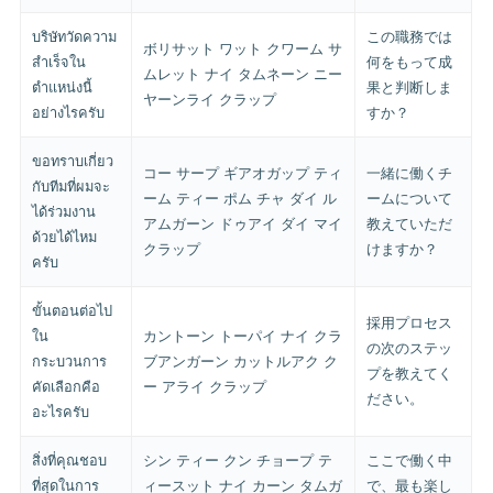
บริษัทวัดความ
この職務では
ボリサット ワット クワーム サ
สำเร็จใน
何をもって成
ムレット ナイ タムネーン ニー
ตำแหน่งนี้
果と判断しま
ヤーンライ クラップ
อย่างไรครับ
すか？
ขอทราบเกี่ยว
コー サープ ギアオガップ ティ
一緒に働くチ
กับทีมที่ผมจะ
ーム ティー ポム チャ ダイ ル
ームについて
ได้ร่วมงาน
アムガーン ドゥアイ ダイ マイ
教えていただ
ด้วยได้ไหม
クラップ
けますか？
ครับ
ขั้นตอนต่อไป
採用プロセス
ใน
カントーン トーパイ ナイ クラ
の次のステッ
กระบวนการ
ブアンガーン カットルアク ク
プを教えてく
คัดเลือกคือ
ー アライ クラップ
ださい。
อะไรครับ
สิ่งที่คุณชอบ
シン ティー クン チョープ テ
ここで働く中
ที่สุดในการ
ィースット ナイ カーン タムガ
で、最も楽し