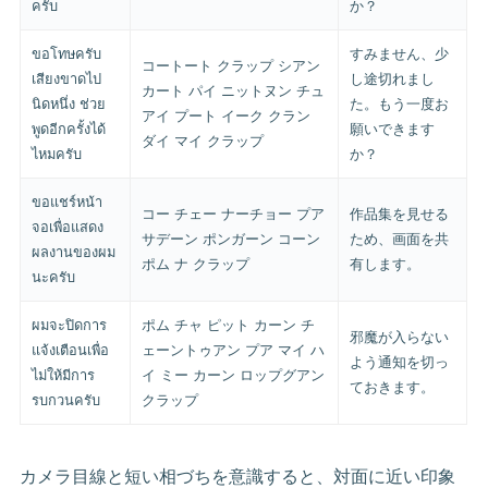
ครับ
か？
ขอโทษครับ
すみません、少
コートート クラップ シアン
เสียงขาดไป
し途切れまし
カート パイ ニットヌン チュ
นิดหนึ่ง ช่วย
た。もう一度お
アイ プート イーク クラン
พูดอีกครั้งได้
願いできます
ダイ マイ クラップ
ไหมครับ
か？
ขอแชร์หน้า
コー チェー ナーチョー プア
作品集を見せる
จอเพื่อแสดง
サデーン ポンガーン コーン
ため、画面を共
ผลงานของผม
ポム ナ クラップ
有します。
นะครับ
ผมจะปิดการ
ポム チャ ピット カーン チ
邪魔が入らない
แจ้งเตือนเพื่อ
ェーントゥアン プア マイ ハ
よう通知を切っ
ไม่ให้มีการ
イ ミー カーン ロップグアン
ておきます。
รบกวนครับ
クラップ
カメラ目線と短い相づちを意識すると、対面に近い印象