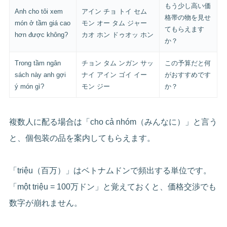
もう少し高い価
Anh cho tôi xem
アイン チョ トイ セム
格帯の物を見せ
món ở tầm giá cao
モン オー タム ジャー
てもらえます
hơn được không?
カオ ホン ドゥオッ ホン
か？
Trong tầm ngân
チョン タム ンガン サッ
この予算だと何
sách này anh gợi
ナイ アイン ゴイ イー
がおすすめです
ý món gì?
モン ジー
か？
複数人に配る場合は「cho cả nhóm（みんなに）」と言う
と、個包装の品を案内してもらえます。
「triệu（百万）」はベトナムドンで頻出する単位です。
「một triệu = 100万ドン」と覚えておくと、価格交渉でも
数字が崩れません。