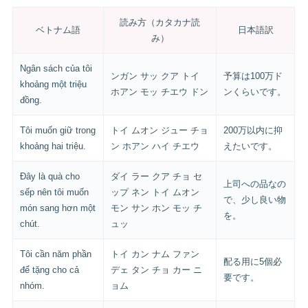
読み方（カタカナ読
ベトナム語
日本語訳
み）
Ngân sách của tôi
ンガン サッ クア トイ
予算は100万ド
khoảng một triệu
ホアン モッ チエウ ドン
ンくらいです。
đồng.
Tôi muốn giữ trong
トイ ムオン ジュー チョ
200万以内に抑
khoảng hai triệu.
ン ホアン ハイ チエウ
えたいです。
Đây là quà cho
ダイ ラー クア チョ セ
上司への品なの
sếp nên tôi muốn
ップ ネン トイ ムオン
で、少し良い物
món sang hơn một
モン サン ホン モッ チ
を。
chút.
ュッ
Tôi cần năm phần
トイ カン ナム ファン
配る用に5個必
để tặng cho cả
デェ タン チョ カー ニ
要です。
nhóm.
ョム