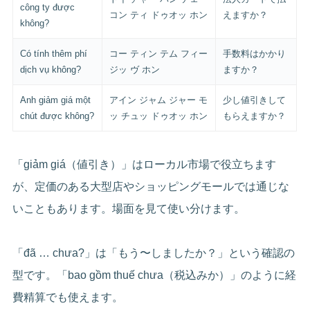
công ty được
コン ティ ドゥオッ ホン
えますか？
không?
Có tính thêm phí
コー ティン テム フィー
手数料はかかり
dịch vụ không?
ジッ ヴ ホン
ますか？
Anh giảm giá một
アイン ジャム ジャー モ
少し値引きして
chút được không?
ッ チュッ ドゥオッ ホン
もらえますか？
「giảm giá（値引き）」はローカル市場で役立ちます
が、定価のある大型店やショッピングモールでは通じな
いこともあります。場面を見て使い分けます。
「đã … chưa?」は「もう〜しましたか？」という確認の
型です。「bao gồm thuế chưa（税込みか）」のように経
費精算でも使えます。