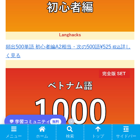
頻出500単語 初心者編
A2相当・次の500語
¥525
詳し
税込
く見る
💬 学習コミュニティ
×
無料
メニュー
ホーム
検索
トップ
サイドバー