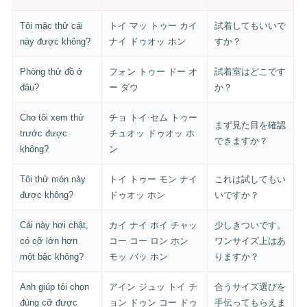
Tôi mặc thử cái
トイ マッ トゥー カイ
試着してもいいで
này được không?
ナイ ドゥオッ ホン
すか？
Phòng thử đồ ở
フォン トゥー ドー オ
試着室はどこです
đâu?
ー ダウ
か？
Cho tôi xem thử
チョ トイ セム トゥー
まず見た目を確認
trước được
チュオッ ドゥオッ ホ
できますか？
không?
ン
Tôi thử món này
トイ トゥー モン ナイ
これは試してもい
được không?
ドゥオッ ホン
いですか？
Cái này hơi chật,
カイ ナイ ホイ チャッ
少しきついです。
có cỡ lớn hơn
コー コー ロン ホン
ワンサイズ上はあ
một bậc không?
モッ バッ ホン
りますか？
Anh giúp tôi chọn
アイン ジュッ トイ チ
合うサイズ選びを
đúng cỡ được
ョン ドゥン コー ドゥ
手伝ってもらえま