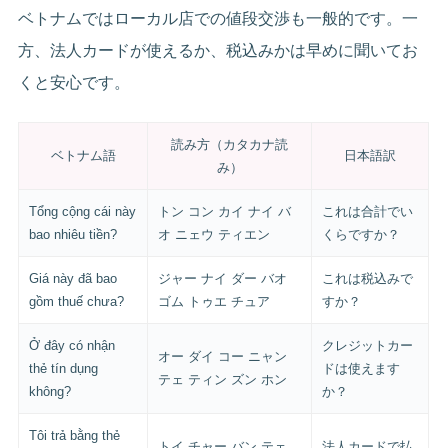
ベトナムではローカル店での値段交渉も一般的です。一
方、法人カードが使えるか、税込みかは早めに聞いてお
くと安心です。
読み方（カタカナ読
ベトナム語
日本語訳
み）
Tổng cộng cái này
トン コン カイ ナイ バ
これは合計でい
bao nhiêu tiền?
オ ニェウ ティエン
くらですか？
Giá này đã bao
ジャー ナイ ダー バオ
これは税込みで
gồm thuế chưa?
ゴム トゥエ チュア
すか？
Ở đây có nhận
クレジットカー
オー ダイ コー ニャン
thẻ tín dụng
ドは使えます
テェ ティン ズン ホン
không?
か？
Tôi trả bằng thẻ
トイ チャー バン テェ
法人カードで払