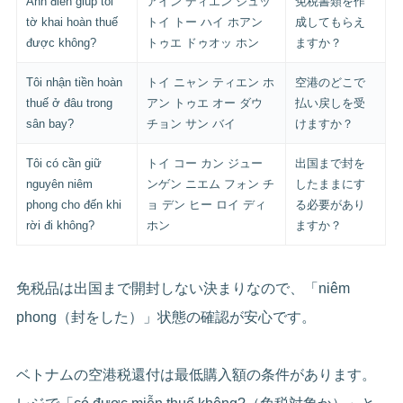
Anh điền giúp tôi
アイン ディエン ジュッ
免税書類を作
tờ khai hoàn thuế
トイ トー ハイ ホアン
成してもらえ
được không?
トゥエ ドゥオッ ホン
ますか？
Tôi nhận tiền hoàn
トイ ニャン ティエン ホ
空港のどこで
thuế ở đâu trong
アン トゥエ オー ダウ
払い戻しを受
sân bay?
チョン サン バイ
けますか？
Tôi có cần giữ
トイ コー カン ジュー
出国まで封を
nguyên niêm
ンゲン ニエム フォン チ
したままにす
phong cho đến khi
ョ デン ヒー ロイ ディ
る必要があり
rời đi không?
ホン
ますか？
免税品は出国まで開封しない決まりなので、「niêm
phong（封をした）」状態の確認が安心です。
ベトナムの空港税還付は最低購入額の条件があります。