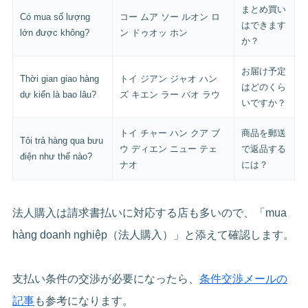
まとめ買い
Có mua số lượng
コー ムア ソー ルオン ロ
はできます
lớn được không?
ン ドゥオッ ホン
か？
お届け予定
Thời gian giao hàng
トイ ジアン ジャオ ハン
はどのくら
dự kiến là bao lâu?
ズ キエン ラー バオ ラウ
いですか？
トイ チャー ハン クア ブ
商品を郵送
Tôi trả hàng qua bưu
ウ ディエン ニュー テェ
で返品する
điện như thế nào?
ナオ
には？
法人購入は請求書払いに対応する店も多いので、「mua
hàng doanh nghiệp（法人購入）」と添えて確認します。
支払い条件の交渉が必要になったら、
条件交渉メールの
記事
も参考になります。