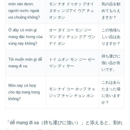
món nào được
モン ナオ ドゥオッ グオイ
気の品を勧
người nước ngoài
ヌオッ ンゴアイ ウア チュ
めてもらえ
ưa chuộng không?
オン ホン
ますか？
Ở đây có món gì
オー ダイ コー モン ジー
この地域ら
mang đặc trưng của
マン ダッ チュン クア ヴン
しい品はあ
vùng này không?
ナイ ホン
りますか？
持ち運びに
Tôi muốn món gì dễ
トイ ムオン モン ジー ゼー
強い品が良
mang đi xa.
マン ディ サー
いです。
これはあら
Món này có hợp
モン ナイ コー ホップ チョ
たまった場
cho dịp trang trọng
ジップ チャン チョン ホン
に合います
không?
か？
「dễ mang đi xa（持ち運びに強い）」と添えると、割れ