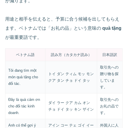
が減ります。
用途と相手を伝えると、予算に合う候補を出してもらえ
ます。ベトナムでは「お礼の品」という意味の
quà tặng
が最重要語です。
ベトナム語
読み方（カタカナ読み）
日本語訳
取引先への
Tôi đang tìm một
トイ ダン ティム モッ モン
贈り物を探
món quà tặng cho
クア タン チョ ドイ タッ
していま
đối tác.
す。
Đây là quà cảm ơn
取引先への
ダイ ラー クア カム オン
cho đối tác kinh
お礼の品で
チョ ドイ タッ キン ザイン
doanh.
す。
Anh có thể gợi ý
アイン コー テェ ゴイ イー
外国人に人