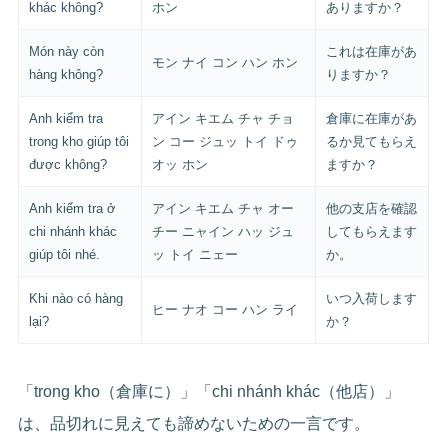
khác không?
ホン
ありますか？
Món này còn
これは在庫があ
モン ナイ コン ハン ホン
hàng không?
りますか？
Anh kiểm tra
アイン キエム チャ チョ
倉庫に在庫があ
trong kho giúp tôi
ン コー ジュッ トイ ドゥ
るか見てもらえ
được không?
オッ ホン
ますか？
Anh kiểm tra ở
アイン キエム チャ オー
他の支店を確認
chi nhánh khác
チー ニャイン ハッ ジュ
してもらえます
giúp tôi nhé.
ッ トイ ニェー
か。
Khi nào có hàng
いつ入荷します
ヒー ナオ コー ハン ライ
lại?
か？
「trong kho（倉庫に）」「chi nhánh khác（他店）」
は、品切れに見えても諦めないための一言です。