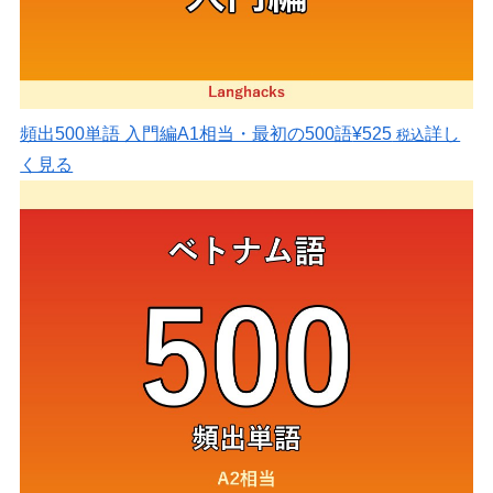
頻出500単語 入門編
A1相当・最初の500語
¥525
詳し
税込
く見る