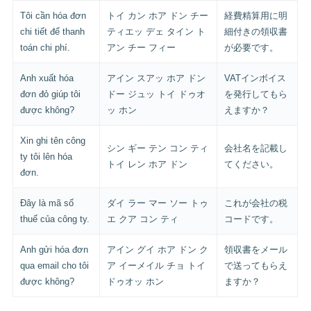
Tôi cần hóa đơn
トイ カン ホア ドン チー
経費精算用に明
chi tiết để thanh
ティエッ デェ タイン ト
細付きの領収書
toán chi phí.
アン チー フィー
が必要です。
Anh xuất hóa
アイン スアッ ホア ドン
VATインボイス
đơn đỏ giúp tôi
ドー ジュッ トイ ドゥオ
を発行してもら
được không?
ッ ホン
えますか？
Xin ghi tên công
シン ギー テン コン ティ
会社名を記載し
ty tôi lên hóa
トイ レン ホア ドン
てください。
đơn.
Đây là mã số
ダイ ラー マー ソー トゥ
これが会社の税
thuế của công ty.
エ クア コン ティ
コードです。
Anh gửi hóa đơn
アイン グイ ホア ドン ク
領収書をメール
qua email cho tôi
ア イーメイル チョ トイ
で送ってもらえ
được không?
ドゥオッ ホン
ますか？