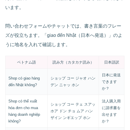
います。
問い合わせフォームやチャットでは、書き言葉のフレー
ズが役立ちます。「giao đến Nhật（日本へ発送）」のよ
うに地名を入れて確認します。
ベトナム語
読み方（カタカナ読み）
日本語訳
日本に発送
Shop có giao hàng
ショップ コー ジャオ ハン
できます
đến Nhật không?
デン ニャッ ホン
か？
Shop có thể xuất
法人購入用
ショップ コー テェ スアッ
hóa đơn cho mua
に請求書を
ホア ドン チョ ムア ハン
hàng doanh nghiệp
出せます
ザイン ンギエップ ホン
không?
か？