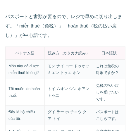
パスポートと書類が要るので、レジで早めに切り出しま
す。「miễn thuế（免税）」「hoàn thuế（税の払い戻
し）」が中心語です。
ベトナム語
読み方（カタカナ読み）
日本語訳
Món này có được
モン ナイ コー ドゥオッ
これは免税の
miễn thuế không?
ミエン トゥエ ホン
対象ですか？
免税の払い戻
Tôi muốn xin hoàn
トイ ムオン シン ホアン
しを受けたい
thuế.
トゥエ
です。
Đây là hộ chiếu
ダイ ラー ホ チエウ ク
パスポートは
của tôi.
ア トイ
こちらです。