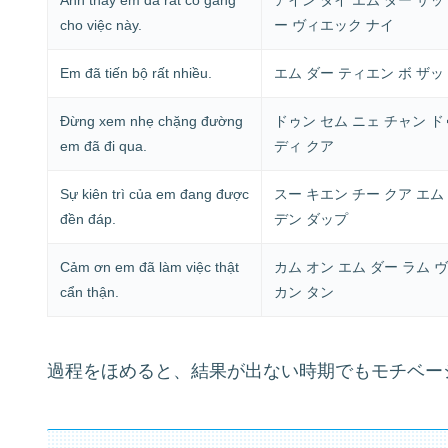
cho việc này.
ー ヴィエック ナイ
Em đã tiến bộ rất nhiều.
エム ダー ティエン ボ ザッ
Đừng xem nhẹ chặng đường
ドゥン セム ニェ チャン ド
em đã đi qua.
ディ クア
Sự kiên trì của em đang được
スー キエン チー クア エム
đền đáp.
デン ダップ
Cảm ơn em đã làm việc thật
カム オン エム ダー ラム 
cẩn thận.
カン タン
過程をほめると、結果が出ない時期でもモチベー