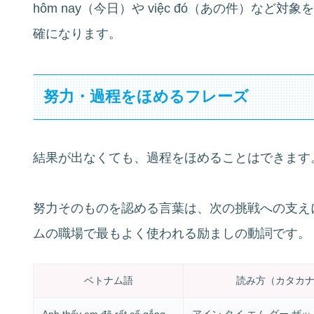
hôm nay（今日）や việc đó（あの件）な
確になります。
努力・過程をほめるフレーズ
結果が出なくても、過程をほめることはできます
努力そのものを認める言葉は、次の挑戦への支えにな
ムの職場で最もよく使われる励ましの動詞です。
ベトナム語
読み方（カタカ
Anh thấy em đã rất cố gắng
アイン タイ エム ダー ザッ