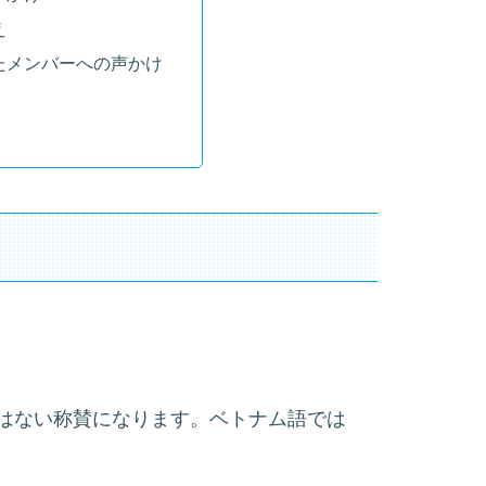
え
たメンバーへの声かけ
はない称賛になります。ベトナム語では
。