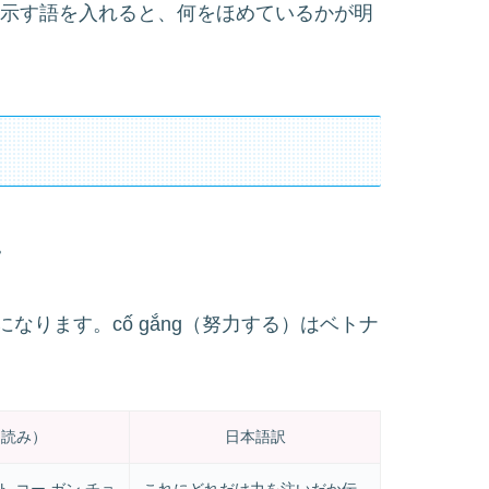
ど対象を示す語を入れると、何をほめているかが明
。
ります。cố gắng（努力する）はベトナ
ナ読み）
日本語訳
ト コー ガン チョ
これにどれだけ力を注いだか伝