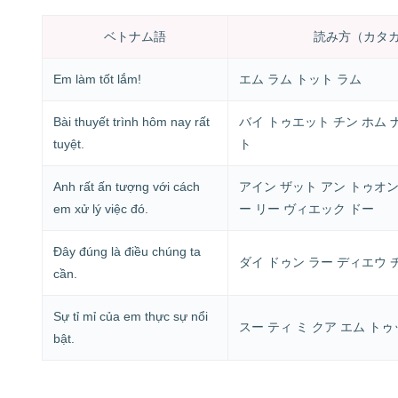
ベトナム語
読み方（カタ
Em làm tốt lắm!
エム ラム トット ラム
Bài thuyết trình hôm nay rất
バイ トゥエット チン ホム 
tuyệt.
ト
Anh rất ấn tượng với cách
アイン ザット アン トゥオン
em xử lý việc đó.
ー リー ヴィエック ドー
Đây đúng là điều chúng ta
ダイ ドゥン ラー ディエウ 
cần.
Sự tỉ mỉ của em thực sự nổi
スー ティ ミ クア エム トゥ
bật.