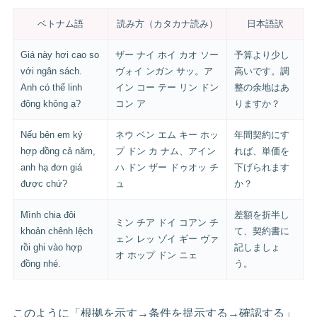
ベトナム語
読み方（カタカナ読み）
日本語訳
Giá này hơi cao so
ザー ナイ ホイ カオ ソー
予算より少し
với ngân sách.
ヴォイ ンガン サッ。ア
高いです。調
Anh có thể linh
イン コー テー リン ドン
整の余地はあ
động không ạ?
コン ア
りますか？
Nếu bên em ký
ネウ ベン エム キー ホッ
年間契約にす
hợp đồng cả năm,
プ ドン カ ナム、アイン
れば、単価を
anh hạ đơn giá
ハ ドン ザー ドゥオッ チ
下げられます
được chứ?
ュ
か？
Mình chia đôi
差額を折半し
ミン チア ドイ コアン チ
khoản chênh lệch
て、契約書に
ェン レッ ゾイ ギー ヴァ
rồi ghi vào hợp
記しましょ
オ ホップ ドン ニェ
đồng nhé.
う。
このように「根拠を示す→条件を提示する→確認する」