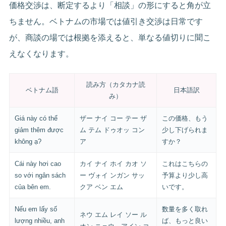
価格交渉は、断定するより「相談」の形にすると角が立
ちません。ベトナムの市場では値引き交渉は日常です
が、商談の場では根拠を添えると、単なる値切りに聞こ
えなくなります。
読み方（カタカナ読
ベトナム語
日本語訳
み）
Giá này có thể
ザー ナイ コー テー ザ
この価格、もう
giảm thêm được
ム テム ドゥオッ コン
少し下げられま
không ạ?
ア
すか？
Cái này hơi cao
カイ ナイ ホイ カオ ソ
これはこちらの
so với ngân sách
ー ヴォイ ンガン サッ
予算より少し高
của bên em.
クア ベン エム
いです。
Nếu em lấy số
数量を多く取れ
ネウ エム レイ ソー ル
lượng nhiều, anh
ば、もっと良い