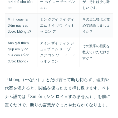
hơi khó cho bên
ー ホイ コー チョ ベン
が、それは少し難
em.
エム
しいです。
Mình quay lại
ミン クアイ ライ ディ
その点は後ほど改
điểm này sau
エム ナイ サウ ドゥオ
めて議論しましょ
được không ạ?
ッ コン ア
うか？
Anh giải thích
アイン ザイ ティッ ジ
その数字の根拠を
giúp em lý do
ュップ エム リー ゾー
教えていただけま
của con số đó
クア コン ソー ドー ド
すか？
được không?
ゥオッ コン
「không（〜ない）」とだけ言って断ち切らず、理由や
代案を添えると、関係を保ったまま押し返せます。ベト
ナム語では「Xin lỗi（シン ロイ＝すみません）」を前に
置くだけで、断りの言葉がぐっとやわらかくなります。