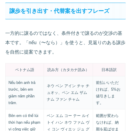
譲歩を引き出す・代替案を出すフレーズ
一方的に譲るのではなく、条件付きで譲るのが交渉の基
本です。「nếu（〜なら）」を使うと、見返りのある譲歩
を自然に提案できます。
ベトナム語
読み方（カタカナ読み）
日本語訳
Nếu bên anh trả
前払いいただ
ネウ ベン アイン チャ チ
trước, bên em
ければ、5%お
ュオッ、ベン エム ザム
giảm năm phần
値引きしま
ナム ファン チャム
trăm.
す。
Bên em có thể lùi
ベン エム コー テー ルイ
範囲が変わら
thời hạn nếu phạm
トイ ハン ネウ ファム ヴ
なければ、納
vi công việc giữ
ィ コン ヴィエッ ジュ グ
期を延ばせま