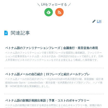
LHをフォローする
LH
関連記事
ベトナム語のファシリテーションフレーズ｜会議進行・発言促進の表現
ベトナム語のファシリテーションで使う実用フレーズを場面別に徹底解説。ファシリテー
ションの定番表現をベトナム語・カタカナ読み・日本語訳の3点セットで紹介します。日本
人学習者がビジネスのファシリテーションをそのまま使えるよう構成した保存版です。
ベトナム語メールの自己紹介｜15フレーズと紹介メールテンプレ
ベトナム語メールの自己紹介15フレーズはAnh/Chị/Em代名詞選択が鍵。新規接触・紹介者
経由Double Opt-in・LinkedIn/Zalo・展示会後・社内異動の5タイプ別テンプレ、ハノイ慎
重・HCMC直球の差を実例解説しました。
ベトナム語の財務計画頻出単語｜予算・コストのボキャブラリー
ベトナム語の財務計画で頻出する単語を分野別にまとめたボキャブラリー集。財務計画の