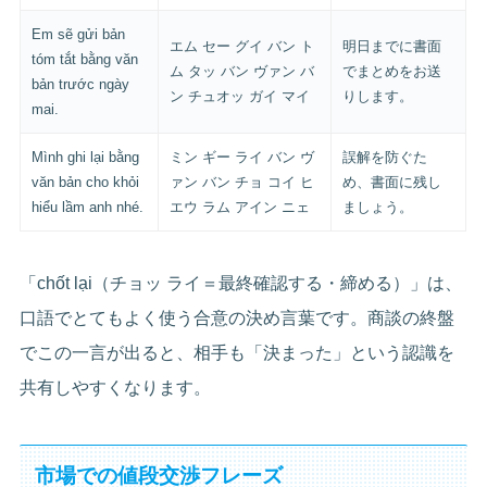
Em sẽ gửi bản
エム セー グイ バン ト
明日までに書面
tóm tắt bằng văn
ム タッ バン ヴァン バ
でまとめをお送
bản trước ngày
ン チュオッ ガイ マイ
りします。
mai.
Mình ghi lại bằng
ミン ギー ライ バン ヴ
誤解を防ぐた
văn bản cho khỏi
ァン バン チョ コイ ヒ
め、書面に残し
hiểu lầm anh nhé.
エウ ラム アイン ニェ
ましょう。
「chốt lại（チョッ ライ＝最終確認する・締める）」は、
口語でとてもよく使う合意の決め言葉です。商談の終盤
でこの一言が出ると、相手も「決まった」という認識を
共有しやすくなります。
市場での値段交渉フレーズ