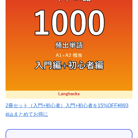
2冊セット（入門+初心者）
入門+初心者を15%OFF
¥893
まとめてお得に
税込