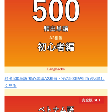
頻出500単語 初心者編
A2相当・次の500語
¥525
詳し
税込
く見る