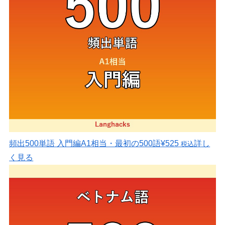
頻出500単語 入門編
A1相当・最初の500語
¥525
詳し
税込
く見る