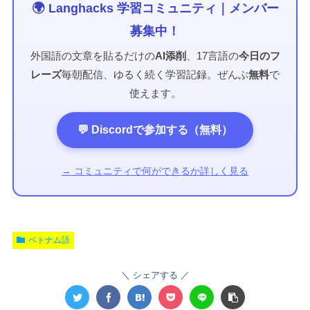
🌍 Langhacks 学習コミュニティ｜メンバー
募集中！
外国語の文章を貼るだけの
AI添削
、17言語の
今日のフ
レーズ
毎朝配信、ゆるく続く学習記録。ぜんぶ
無料
で
使えます。
💬 Discordで参加する（無料）
→ コミュニティで何ができるか詳しく見る
ベトナム語
シェアする