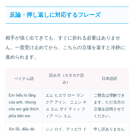
反論・押し返しに対応するフレーズ
相手が強く出てきても、すぐに折れる必要はありませ
ん。一度受け止めてから、こちらの立場を返すと冷静に
進められます。
読み方（カタカナ読
ベトナム語
日本語訳
み）
Em hiểu lo lắng
エム ヒエウ ロー ラン
ご懸念は理解でき
của anh, nhưng
クア アイン、ニュン チ
ます。ただ当方の
cho em giải thích
ョ エム ザイ ティッ フ
立場を説明させて
phía bên em.
ィア ベン エム
ください。
Xin lỗi, điều đó
シン ロイ、ディエウ ド
申し訳ありません