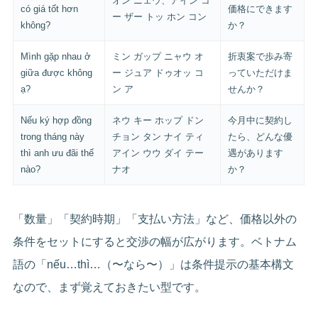
オン ニェウ、アイン コ
có giá tốt hơn
価格にできます
ー ザー トッ ホン コン
không?
か？
Mình gặp nhau ở
ミン ガップ ニャウ オ
折衷案で歩み寄
giữa được không
ー ジュア ドゥオッ コ
っていただけま
ạ?
ン ア
せんか？
Nếu ký hợp đồng
ネウ キー ホップ ドン
今月中に契約し
trong tháng này
チョン タン ナイ ティ
たら、どんな優
thì anh ưu đãi thế
アイン ウウ ダイ テー
遇があります
nào?
ナオ
か？
「数量」「契約時期」「支払い方法」など、価格以外の
条件をセットにすると交渉の幅が広がります。ベトナム
語の「nếu…thì…（〜なら〜）」は条件提示の基本構文
なので、まず覚えておきたい型です。