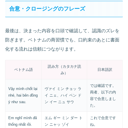
合意・クロージングのフレーズ
最後は、決まった内容を口頭で確認して、認識のズレを
防ぎます。ベトナムの商習慣でも、口約束のあとに書面
化する流れは信頼につながります。
読み方（カタカナ読
ベトナム語
日本語訳
み）
では確認です。
Vậy mình chốt lại
ヴァイ ミン チョッ ラ
両者、以下の内
nhé, hai bên đồng
イ ニェ、ハイ ベン ド
容で合意しまし
ý như sau.
ン イー ニュ サウ
た。
Em nghĩ mình đã
エム ギー ミン ダー ト
これで合意です
thống nhất rồi.
ン ニャッ ゾイ
ね。