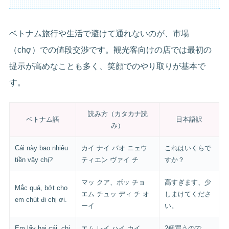
ベトナム旅行や生活で避けて通れないのが、市場
（chợ）での値段交渉です。観光客向けの店では最初の
提示が高めなことも多く、笑顔でのやり取りが基本で
す。
読み方（カタカナ読
ベトナム語
日本語訳
み）
Cái này bao nhiêu
カイ ナイ バオ ニェウ
これはいくらで
tiền vậy chị?
ティエン ヴァイ チ
すか？
マッ クア、ボッ チョ
高すぎます、少
Mắc quá, bớt cho
エム チュッ ディ チ オ
しまけてくださ
em chút đi chị ơi.
ーイ
い。
Em lấy hai cái, chị
エム レイ ハイ カイ、
2個買うので、