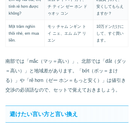
tính rẻ hơn được
チ ティン ゼー ホン ド
安くしてもらえ
không?
ゥオッ コン
ますか？
Một trăm nghìn
モッ チャム ンギン ト
10万ドンだけに
thôi nhé, em mua
イ ニェ、エム ムア リ
して、すぐ買い
liền.
エン
ます。
南部では「mắc（マッ＝高い）」、北部では「đắt（ダッ
＝高い）」と地域差があります。「bớt（ボッ＝まけ
る）」や「rẻ hơn（ゼー ホン＝もっと安く）」は値引き
交渉の必須語なので、セットで覚えておきましょう。
避けたい言い方と言い換え