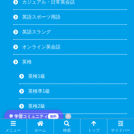
カジュアル・日常英会話
英語スポーツ用語
英語スラング
オンライン英会話
英検
英検1級
英検準1級
英検2級
💬 学習コミュニティ
×
無料
英検準2級
メニュー
ホーム
検索
トップ
サイドバー