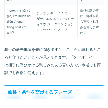
Trước khi nói về
価格の話の前
チュオッ キー ノイ ヴェ
giá, em muốn hỏi
に、御社が最
ザー、エム ムオン ホイ デ
điều gì quan
も重視される
ィエウ ジー クアン チョン
trọng nhất với
点を伺えます
ニャッ ヴォイ アイン
anh?
か？
相手の優先事項を先に聞き出すと、こちらが譲れるとこ
ろと守りたいところが見えてきます。「ơi（オーイ）」
は相手に呼びかける親しみのある言い方で、市場でも商
談でも自然に使えます。
価格・条件を交渉するフレーズ