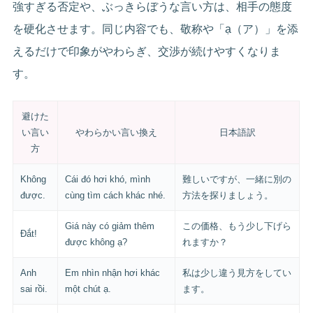
強すぎる否定や、ぶっきらぼうな言い方は、相手の態度
を硬化させます。同じ内容でも、敬称や「ạ（ア）」を添
えるだけで印象がやわらぎ、交渉が続けやすくなりま
す。
避けた
い言い
やわらかい言い換え
日本語訳
方
Không
Cái đó hơi khó, mình
難しいですが、一緒に別の
được.
cùng tìm cách khác nhé.
方法を探りましょう。
Giá này có giảm thêm
この価格、もう少し下げら
Đắt!
được không ạ?
れますか？
Anh
Em nhìn nhận hơi khác
私は少し違う見方をしてい
sai rồi.
một chút ạ.
ます。