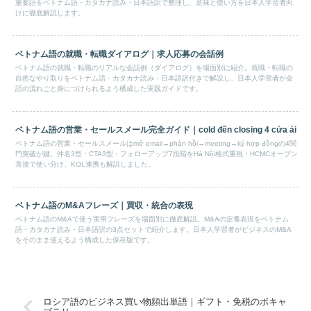
重要語をベトナム語・カタカナ読み・日本語訳で整理し、意味と使い方を日本人学習者向
けに徹底解説します。
ベトナム語の就職・転職ダイアログ｜求人応募の会話例
ベトナム語の就職・転職のリアルな会話例（ダイアログ）を場面別に紹介。就職・転職の
自然なやり取りをベトナム語・カタカナ読み・日本語訳付きで解説し、日本人学習者が会
話の流れごと身につけられるよう構成した実践ガイドです。
ベトナム語の営業・セールスメール完全ガイド｜cold đến closing 4 cửa ải
ベトナム語の営業・セールスメールはmở email→phản hồi→meeting→ký hợp đồngの4関
門突破が鍵。件名3型・CTA3型・フォローアップ7段階をHà Nội格式重視・HCMCオープン
直接で使い分け、KOL連携も解説しました。
ベトナム語のM&Aフレーズ｜買収・統合の表現
ベトナム語のM&Aで使う実用フレーズを場面別に徹底解説。M&Aの定番表現をベトナム
語・カタカナ読み・日本語訳の3点セットで紹介します。日本人学習者がビジネスのM&A
をそのまま使えるよう構成した保存版です。
ロシア語のビジネス買い物頻出単語｜ギフト・免税のボキャ