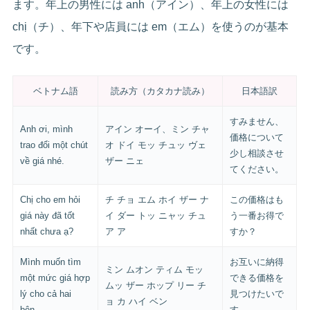
ます。年上の男性には anh（アイン）、年上の女性には
chị（チ）、年下や店員には em（エム）を使うのが基本
です。
ベトナム語
読み方（カタカナ読み）
日本語訳
すみません、
Anh ơi, mình
アイン オーイ、ミン チャ
価格について
trao đổi một chút
オ ドイ モッ チュッ ヴェ
少し相談させ
về giá nhé.
ザー ニェ
てください。
Chị cho em hỏi
チ チョ エム ホイ ザー ナ
この価格はも
giá này đã tốt
イ ダー トッ ニャッ チュ
う一番お得で
nhất chưa ạ?
ア ア
すか？
Mình muốn tìm
お互いに納得
ミン ムオン ティム モッ
một mức giá hợp
できる価格を
ムッ ザー ホップ リー チ
lý cho cả hai
見つけたいで
ョ カ ハイ ベン
bên.
す。