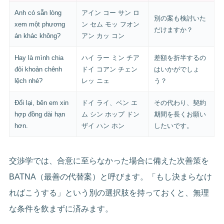
Anh có sẵn lòng
アイン コー サン ロ
別の案も検討いた
xem một phương
ン セム モッ フオン
だけますか？
án khác không?
アン カッ コン
Hay là mình chia
ハイ ラー ミン チア
差額を折半するの
đôi khoản chênh
ドイ コアン チェン
はいかがでしょ
lệch nhé?
レッ ニェ
う？
Đổi lại, bên em xin
ドイ ライ、ベン エ
その代わり、契約
hợp đồng dài hạn
ム シン ホップ ドン
期間を長くお願い
hơn.
ザイ ハン ホン
したいです。
交渉学では、合意に至らなかった場合に備えた次善策を
BATNA（最善の代替案）と呼びます。「もし決まらなけ
ればこうする」という別の選択肢を持っておくと、無理
な条件を飲まずに済みます。