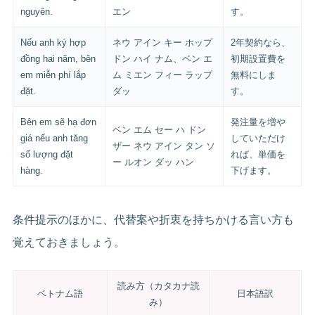
nguyên.
エン
す。
Nếu anh ký hợp
ネウ アイン キー ホップ
2年契約なら、
đồng hai năm, bên
ドン ハイ ナム、ベン エ
初期設置費を
em miễn phí lắp
ム ミエン フィー ラップ
無料にしま
đặt.
ダッ
す。
Bên em sẽ hạ đơn
発注量を増や
ベン エム セー ハ ドン
giá nếu anh tăng
していただけ
ザー ネウ アイン タン ソ
số lượng đặt
れば、単価を
ー ルオン ダッ ハン
hàng.
下げます。
条件提示のほかに、代替案や折衷を持ちかける言い方も
覚えておきましょう。
読み方（カタカナ読
ベトナム語
日本語訳
み）