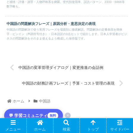
ど感情・評価・謝罪・人物呼称系を網羅。世代別使用率、誤読パターン、2333・6666等
数字略も。
中国語の問題解決フレーズ｜原因分析・意思決定の表現
中国語の問題解決で使う実用フレーズを場面別に徹底解説。問題解決の定番表現を簡体
字・ピンイン（声調符号付き）・日本語訳の3点セットで紹介します。日本人学習者がビジ
ネスの問題解決をそのまま使えるよう構成した保存版です。
中国語の変革管理ダイアログ｜変更推進の会話例
中国語の財務計画フレーズ｜予算・コスト管理の表現
ホーム
中国語
💬 学習コミュニティ
×
無料
PAGE TOP
メニュー
ホーム
検索
トップ
サイドバー