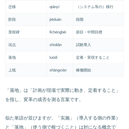
迁移
qiānyí
（システム等の）移行
阶段
jiēduàn
段階
里程碑
lǐchéngbēi
節目・中間目標
试点
shìdiǎn
試験導入
落地
luòdì
定着・実現すること
上线
shàngxiàn
稼働開始
「落地」は「計画が現場で実際に動き、定着すること」
を指し、変革の成否を測る言葉です。
似た単語が並びますが、「实施」（導入する側の作業）
と「落地」（使う側で根づくこと）は対になる概念で