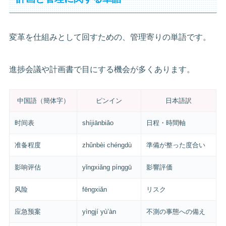
変革を仕組みとして回すための、管理寄りの単語です。
進捗会議や計画書で目にする機会が多くあります。
中国語（簡体字）
ピンイン
日本語訳
时间表
shíjiānbiǎo
日程・時間軸
准备程度
zhǔnbèi chéngdù
準備が整った度合い
影响评估
yǐngxiǎng pínggū
影響評価
风险
fēngxiǎn
リスク
应急预案
yìngjí yù’àn
不測の事態への備え