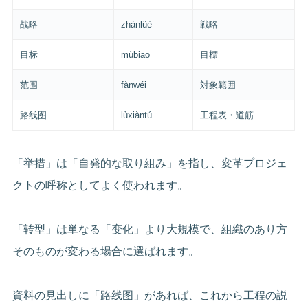
战略
zhànlüè
戦略
目标
mùbiāo
目標
范围
fànwéi
対象範囲
路线图
lùxiàntú
工程表・道筋
「举措」は「自発的な取り組み」を指し、変革プロジェ
クトの呼称としてよく使われます。
「转型」は単なる「变化」より大規模で、組織のあり方
そのものが変わる場合に選ばれます。
資料の見出しに「路线图」があれば、これから工程の説