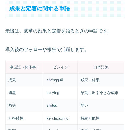
成果と定着に関する単語
最後は、変革の効果と定着を語るときの単語です。
導入後のフォローや報告で活躍します。
中国語（簡体字）
ピンイン
日本語訳
成果
chéngguǒ
成果・結果
速赢
sù yíng
早期に出る小さな成果
势头
shìtóu
勢い
可持续性
kě chíxùxìng
持続可能性