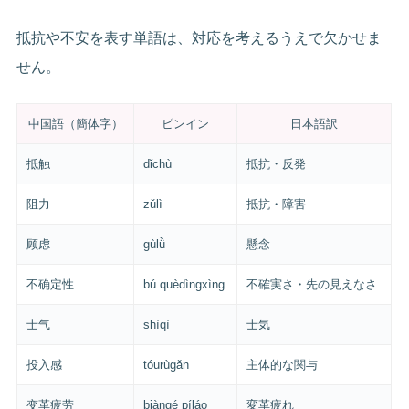
抵抗や不安を表す単語は、対応を考えるうえで欠かせま
せん。
中国語（簡体字）
ピンイン
日本語訳
抵触
dǐchù
抵抗・反発
阻力
zǔlì
抵抗・障害
顾虑
gùlǜ
懸念
不确定性
bú quèdìngxìng
不確実さ・先の見えなさ
士气
shìqì
士気
投入感
tóurùgǎn
主体的な関与
变革疲劳
biàngé píláo
変革疲れ