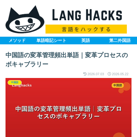
メソッド
単語暗記シート
英語
第二外国語
中国語の変革管理頻出単語｜変革プロセスの
ボキャブラリー
2026.07.03
2026.05.22
中国語