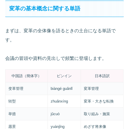
変革の基本概念に関する単語
まずは、変革の全体像を語るときの土台になる単語で
す。
会議の冒頭や資料の見出しで頻繁に登場します。
中国語（簡体字）
ピンイン
日本語訳
变革管理
biàngé guǎnlǐ
変革管理
转型
zhuǎnxíng
変革・大きな転換
举措
jǔcuò
取り組み・施策
愿景
yuànjǐng
めざす将来像