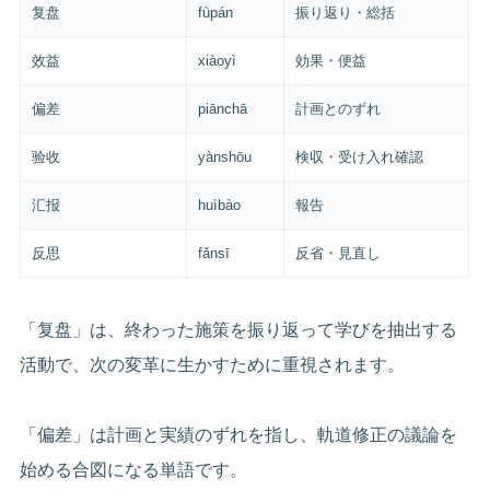
复盘
fùpán
振り返り・総括
效益
xiàoyì
効果・便益
偏差
piānchā
計画とのずれ
验收
yànshōu
検収・受け入れ確認
汇报
huìbào
報告
反思
fǎnsī
反省・見直し
「复盘」は、終わった施策を振り返って学びを抽出する
活動で、次の変革に生かすために重視されます。
「偏差」は計画と実績のずれを指し、軌道修正の議論を
始める合図になる単語です。