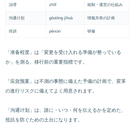
治理
zhìlǐ
統制・運営の仕組み
沟通计划
gōutōng jìhuà
情報共有の計画
培训
péixùn
研修
「准备程度」は「変更を受け入れる準備が整っている
か」を測る、移行前の重要指標です。
「应急预案」は不測の事態に備えた予備の計画で、変革
の進行リスクに備えてよく用意されます。
「沟通计划」は、誰に・いつ・何を伝えるかを定めた、
抵抗を防ぐための土台になります。