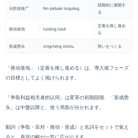
段階的に展開す
分阶段推广
fēn jiēduàn tuīguǎng
る
定着を推し進め
推动落地
tuīdòng luòdì
る
形成势头
xíngchéng shìtóu
勢いをつくる
「推动落地」（定着を推し進める）は、導入後フェーズ
の目標としてよく掲げられます。
「争取利益相关者的认同」は変革の初期段階、「形成势
头」は中盤以降と、使う局面が分かれます。
動詞（争取・应对・推动・形成）と名詞をセットで覚え
ると、表現の幅が一気に広がります。