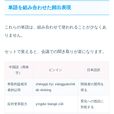
単語を組み合わせた頻出表現
これらの単語は、組み合わせて使われることが少なくあ
りません。
セットで覚えると、会議での聞き取りが楽になります。
中国語（簡体
ピンイン
日本語訳
字）
争取利益相关
zhēngqǔ lìyì xiāngguānzhě
関係者の賛同を
者的认同
de rèntóng
得る
変化への抵抗に
应对变革阻力
yìngduì biàngé zǔlì
対処する