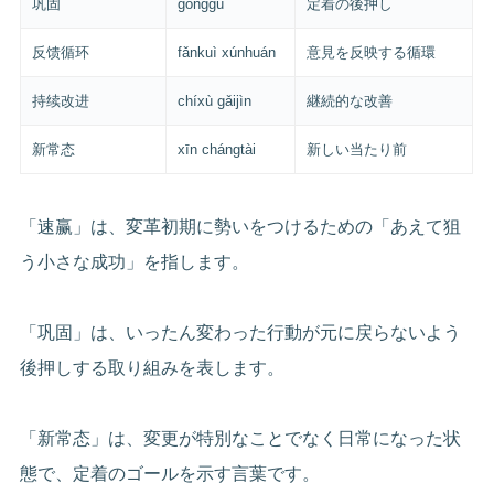
巩固
gǒnggù
定着の後押し
反馈循环
fǎnkuì xúnhuán
意見を反映する循環
持续改进
chíxù gǎijìn
継続的な改善
新常态
xīn chángtài
新しい当たり前
「速赢」は、変革初期に勢いをつけるための「あえて狙
う小さな成功」を指します。
「巩固」は、いったん変わった行動が元に戻らないよう
後押しする取り組みを表します。
「新常态」は、変更が特別なことでなく日常になった状
態で、定着のゴールを示す言葉です。