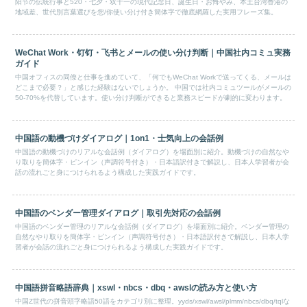
阳节の伝統行事と520・七夕・双十一の現代記念日、誕生日・お悔やみ、本土台湾香港の
地域差、世代別言葉選びを您/你使い分け付き簡体字で徹底網羅した実用フレーズ集。
WeChat Work・钉钉・飞书とメールの使い分け判断｜中国社内コミュ実務
ガイド
中国オフィスの同僚と仕事を進めていて、「何でもWeChat Workで送ってくる、メールは
どこまで必要？」と感じた経験はないでしょうか。 中国では社内コミュツールがメールの
50-70%を代替しています。使い分け判断ができると業務スピードが劇的に変わります。
中国語の動機づけダイアログ｜1on1・士気向上の会話例
中国語の動機づけのリアルな会話例（ダイアログ）を場面別に紹介。動機づけの自然なや
り取りを簡体字・ピンイン（声調符号付き）・日本語訳付きで解説し、日本人学習者が会
話の流れごと身につけられるよう構成した実践ガイドです。
中国語のベンダー管理ダイアログ｜取引先対応の会話例
中国語のベンダー管理のリアルな会話例（ダイアログ）を場面別に紹介。ベンダー管理の
自然なやり取りを簡体字・ピンイン（声調符号付き）・日本語訳付きで解説し、日本人学
習者が会話の流れごと身につけられるよう構成した実践ガイドです。
中国語拼音略語辞典｜xswl・nbcs・dbq・awslの読み方と使い方
中国Z世代の拼音頭字略語50語をカテゴリ別に整理。yyds/xswl/awsl/plmm/nbcs/dbq/tqlな