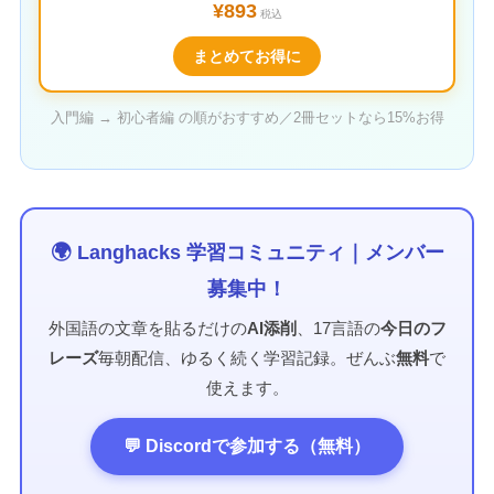
¥893
税込
まとめてお得に
入門編 → 初心者編 の順がおすすめ／2冊セットなら15%お得
🌍 Langhacks 学習コミュニティ｜メンバー
募集中！
外国語の文章を貼るだけの
AI添削
、17言語の
今日のフ
レーズ
毎朝配信、ゆるく続く学習記録。ぜんぶ
無料
で
使えます。
💬 Discordで参加する（無料）