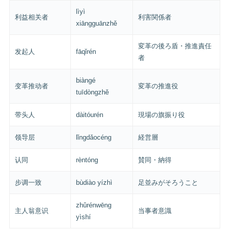
lìyì
利益相关者
利害関係者
xiāngguānzhě
変革の後ろ盾・推進責任
发起人
fāqǐrén
者
biàngé
变革推动者
変革の推進役
tuīdòngzhě
带头人
dàitóurén
現場の旗振り役
领导层
lǐngdǎocéng
経営層
认同
rèntóng
賛同・納得
步调一致
bùdiào yízhì
足並みがそろうこと
zhǔrénwēng
主人翁意识
当事者意識
yìshí