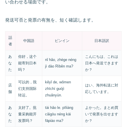
い合わせる場面です。
発送可否と発票の有無を、短く確認します。
話
中国語
ピンイン
日本語訳
者
あ
你好，这个
こんにちは、これは
nǐ hǎo, zhège néng
な
能寄到日本
日本へ発送できます
jì dào Rìběn ma?
た
吗？
か？
可以的，我
kěyǐ de, wǒmen
店
はい、海外転送に対
们支持国际
zhīchí guójì
舗
応しています。
转运。
zhuǎnyùn.
あ
太好了。批
tài hǎo le. pīliàng
よかった。まとめ買
な
量采购能开
cǎigòu néng kāi
いで発票を出せます
た
发票吗？
fāpiào ma?
か？