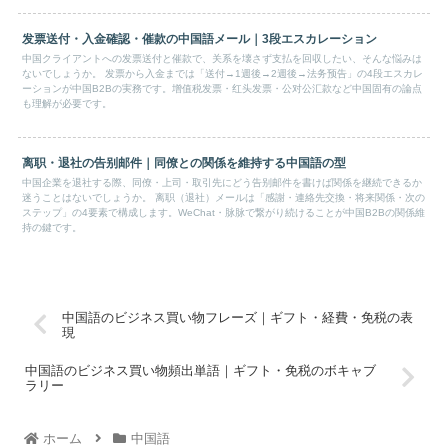
发票送付・入金確認・催款の中国語メール｜3段エスカレーション
中国クライアントへの发票送付と催款で、关系を壊さず支払を回収したい、そんな悩みは
ないでしょうか。 发票から入金までは「送付→1週後→2週後→法务预告」の4段エスカレ
ーションが中国B2Bの実務です。增值税发票・红头发票・公对公汇款など中国固有の論点
も理解が必要です。
离职・退社の告别邮件｜同僚との関係を維持する中国語の型
中国企業を退社する際、同僚・上司・取引先にどう告别邮件を書けば関係を継続できるか
迷うことはないでしょうか。 离职（退社）メールは「感謝・連絡先交換・将来関係・次の
ステップ」の4要素で構成します。WeChat・脉脉で繋がり続けることが中国B2Bの関係維
持の鍵です。
中国語のビジネス買い物フレーズ｜ギフト・経費・免税の表
現
中国語のビジネス買い物頻出単語｜ギフト・免税のボキャブ
ラリー
ホーム
中国語