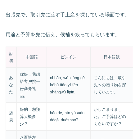
出張先で、取引先に渡す手土産を探している場面です。
用途と予算を先に伝え、候補を絞ってもらいます。
話
中国語
ピンイン
日本語訳
者
你好，我想
あ
nǐ hǎo, wǒ xiǎng gěi
こんにちは、取引
给客户挑一
な
kèhù tiāo yí fèn
先への贈り物を探
份商务礼
た
shāngwù lǐpǐn.
しています。
品。
好的，您预
かしこまりまし
店
hǎo de, nín yùsuàn
算大概多
た。ご予算はどの
員
dàgài duōshao?
少？
くらいですか？
八百块左