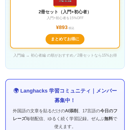
2冊セット（入門+初心者）
入門+初心者を15%OFF
¥893
税込
まとめてお得に
入門編 → 初心者編 の順がおすすめ／2冊セットなら15%お得
🌍 Langhacks 学習コミュニティ｜メンバー
募集中！
外国語の文章を貼るだけの
AI添削
、17言語の
今日のフ
レーズ
毎朝配信、ゆるく続く学習記録。ぜんぶ
無料
で
使えます。