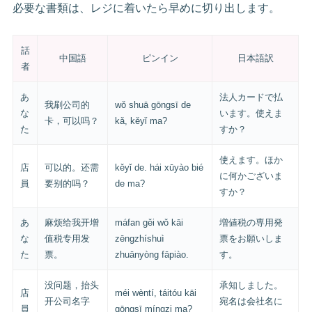
必要な書類は、レジに着いたら早めに切り出します。
話
中国語
ピンイン
日本語訳
者
あ
法人カードで払
我刷公司的
wǒ shuā gōngsī de
な
います。使えま
卡，可以吗？
kǎ, kěyǐ ma?
た
すか？
使えます。ほか
店
可以的。还需
kěyǐ de. hái xūyào bié
に何かございま
員
要别的吗？
de ma?
すか？
あ
麻烦给我开增
máfan gěi wǒ kāi
増値税の専用発
な
值税专用发
zēngzhíshuì
票をお願いしま
た
票。
zhuānyòng fāpiào.
す。
没问题，抬头
承知しました。
店
méi wèntí, táitóu kāi
开公司名字
宛名は会社名に
員
gōngsī míngzi ma?