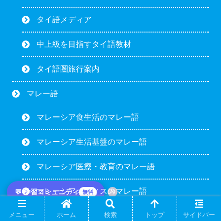
タイ語メディア
中上級を目指すタイ語教材
タイ語圏旅行案内
マレー語
マレーシア食生活のマレー語
マレーシア生活基盤のマレー語
マレーシア医療・教育のマレー語
マレーシアオフィスのマレー語
💬 学習コミュニティ
×
無料
メニュー
ホーム
検索
トップ
サイドバー
マレーシア交通のマレー語