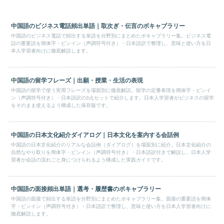
中国語のビジネス電話頻出単語｜取次ぎ・伝言のボキャブラリー
中国語のビジネス電話で頻出する単語を分野別にまとめたボキャブラリー集。ビジネス電
話の重要語を簡体字・ピンイン（声調符号付き）・日本語訳で整理し、意味と使い方を日
本人学習者向けに徹底解説します。
中国語の留学フレーズ｜出願・授業・生活の表現
中国語の留学で使う実用フレーズを場面別に徹底解説。留学の定番表現を簡体字・ピンイ
ン（声調符号付き）・日本語訳の3点セットで紹介します。日本人学習者がビジネスの留学
をそのまま使えるよう構成した保存版です。
中国語の日本文化紹介ダイアログ｜日本文化を案内する会話例
中国語の日本文化紹介のリアルな会話例（ダイアログ）を場面別に紹介。日本文化紹介の
自然なやり取りを簡体字・ピンイン（声調符号付き）・日本語訳付きで解説し、日本人学
習者が会話の流れごと身につけられるよう構成した実践ガイドです。
中国語の面接頻出単語｜選考・履歴書のボキャブラリー
中国語の面接で頻出する単語を分野別にまとめたボキャブラリー集。面接の重要語を簡体
字・ピンイン（声調符号付き）・日本語訳で整理し、意味と使い方を日本人学習者向けに
徹底解説します。