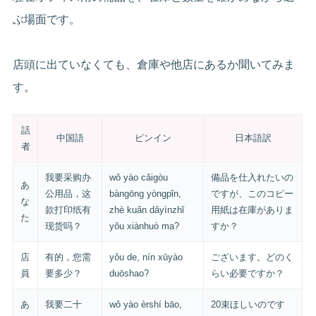
ぶ場面です。
店頭に出ていなくても、倉庫や他店にあるか聞いてみま
す。
話
中国語
ピンイン
日本語訳
者
我要采购办
wǒ yào cǎigòu
備品を仕入れたいの
あ
公用品，这
bàngōng yòngpǐn,
ですが、このコピー
な
款打印纸有
zhè kuǎn dǎyìnzhǐ
用紙は在庫がありま
た
现货吗？
yǒu xiànhuò ma?
すか？
店
有的，您需
yǒu de, nín xūyào
ございます。どのく
員
要多少？
duōshao?
らい必要ですか？
あ
我要二十
wǒ yào èrshí bāo,
20束ほしいのです