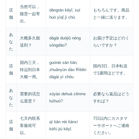
当然可以，
店
dāngrán kěyǐ, suí
もちろんです。商品
随货一起寄
舗
huò yìqǐ jì chū.
と一緒に送ります。
出。
あ
大概多久能
dàgài duōjiǔ néng
お届け予定はどのく
な
送到？
sòngdào?
らいですか？
た
国内三天，
guónèi sān tiān,
店
国内3日、日本転送
转运到日本
zhuǎnyùn dào Rìběn
舗
で1週間ほどです。
大概一周。
dàgài yì zhōu.
あ
需要的话怎
xūyào dehuà zěnme
必要なら返品はどう
な
么退货？
tuìhuò?
すれば？
た
七天内联系
7日以内にカスタマ
店
qī tiān nèi liánxì
客服就可
ーサポートへご連絡
舗
kèfú jiù kěyǐ.
以。
ください。