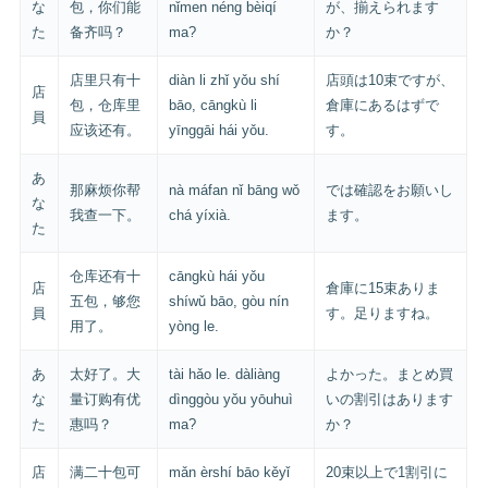
な
包，你们能
nǐmen néng bèiqí
が、揃えられます
た
备齐吗？
ma?
か？
店里只有十
diàn li zhǐ yǒu shí
店頭は10束ですが、
店
包，仓库里
bāo, cāngkù li
倉庫にあるはずで
員
应该还有。
yīnggāi hái yǒu.
す。
あ
那麻烦你帮
nà máfan nǐ bāng wǒ
では確認をお願いし
な
我查一下。
chá yíxià.
ます。
た
仓库还有十
cāngkù hái yǒu
店
倉庫に15束ありま
五包，够您
shíwǔ bāo, gòu nín
員
す。足りますね。
用了。
yòng le.
あ
太好了。大
tài hǎo le. dàliàng
よかった。まとめ買
な
量订购有优
dìnggòu yǒu yōuhuì
いの割引はあります
た
惠吗？
ma?
か？
店
满二十包可
mǎn èrshí bāo kěyǐ
20束以上で1割引に