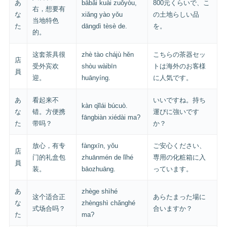
あ
bābǎi kuài zuǒyòu,
800元くらいで、こ
右，想要有
な
xiǎng yào yǒu
の土地らしい品
当地特色
た
dāngdì tèsè de.
を。
的。
这套茶具很
zhè tào chájù hěn
こちらの茶器セッ
店
受外宾欢
shòu wàibīn
トは海外のお客様
員
迎。
huānyíng.
に人気です。
あ
看起来不
いいですね。持ち
kàn qǐlái búcuò.
な
错。方便携
運びに強いです
fāngbiàn xiédài ma?
た
带吗？
か？
放心，有专
fàngxīn, yǒu
ご安心ください、
店
门的礼盒包
zhuānmén de lǐhé
専用の化粧箱に入
員
装。
bāozhuāng.
っています。
あ
zhège shìhé
这个适合正
あらたまった場に
な
zhèngshì chǎnghé
式场合吗？
合いますか？
た
ma?