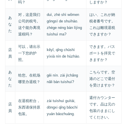
吗？
しますか？
对，这是我们
duì, zhè shì wǒmen
はい、これが納
あ
公司的税号。
gōngsī de shuìhào.
税者番号です。
な
这个能办离境
zhège néng bàn líjìng
これは離境退税
た
退税吗？
tuìshuì ma?
できますか？
可以，请出示
できます。パス
店
kěyǐ, qǐng chūshì
一下您的护
ポートを拝見で
員
yíxià nín de hùzhào.
照。
きますか？
あ
こちらです。空
给您。在机场
gěi nín. zài jīchǎng
な
港のどこで還付
哪里办退税？
nǎli bàn tuìshuì?
た
を受けますか？
還付カウンター
在退税柜台，
zài tuìshuì guìtái,
店
です。品は元の
东西请保持原
dōngxi qǐng bǎochí
員
包装のままにし
包装。
yuán bāozhuāng.
てください。