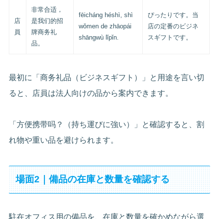
非常合适，
fēicháng héshì, shì
ぴったりです。当
店
是我们的招
wǒmen de zhāopái
店の定番のビジネ
員
牌商务礼
shāngwù lǐpǐn.
スギフトです。
品。
最初に「商务礼品（ビジネスギフト）」と用途を言い切
ると、店員は法人向けの品から案内できます。
「方便携带吗？（持ち運びに強い）」と確認すると、割
れ物や重い品を避けられます。
場面2｜備品の在庫と数量を確認する
駐在オフィス用の備品を、在庫と数量を確かめながら選