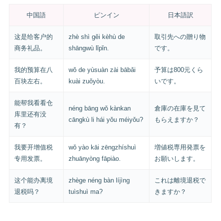
中国語
ピンイン
日本語訳
这是给客户的
zhè shì gěi kèhù de
取引先への贈り物
商务礼品。
shāngwù lǐpǐn.
です。
我的预算在八
wǒ de yùsuàn zài bābǎi
予算は800元くら
百块左右。
kuài zuǒyòu.
いです。
能帮我看看仓
néng bāng wǒ kànkan
倉庫の在庫を見て
库里还有没
cāngkù li hái yǒu méiyǒu?
もらえますか？
有？
我要开增值税
wǒ yào kāi zēngzhíshuì
増値税専用発票を
专用发票。
zhuānyòng fāpiào.
お願いします。
这个能办离境
zhège néng bàn líjìng
これは離境退税で
退税吗？
tuìshuì ma?
きますか？