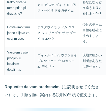
Kako biste vi
あなたならど
カコ ビステ ヴィ トメ プリ
tome pristupili
う違うやり方
ストゥピリ ドルガチイェ
drugačije?
をしますか？
今月のチーム
Postavimo timu
ポスタヴィモ ティム ヤス
目標を明確に
jasne ciljeve za
ネ ツィリェヴェ ザ オヴァ
決めましょ
ovaj mjesec.
イ ミェセツ
う。
Vjerujem vašoj
ヴィェルイェム ヴァショイ
現地の細かい
procjeni u
プロツィェニ ウ ロカルニ
判断はあなた
lokalnim
ム デタリマ
に任せます。
detaljima.
Dopustite da vam predstavim
（ご説明させてくださ
い）は、手順を順に案内する説明の冒頭で使えます。