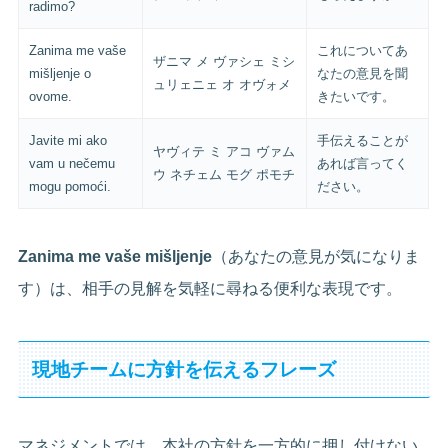
radimo?
Zanima me vaše
これについてあ
ザニマ メ ヴァシェ ミシ
mišljenje o
なたの意見を聞
ュリェニェ オ オヴォメ
ovome.
きたいです。
Javite mi ako
手伝えることが
ヤヴィテ ミ アコ ヴァム
vam u nečemu
あれば言ってく
ウ ネチェム モグ ポモチ
mogu pomoći.
ださい。
Zanima me vaše mišljenje
（あなたの意見が気になりま
す）は、相手の見解を気軽に尋ねる便利な表現です。
現地チームに方針を伝えるフレーズ
マネジメントでは、本社の方針を一方的に押し付けない