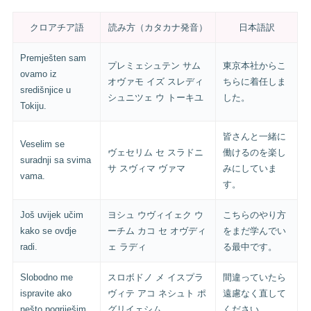
クロアチア語
読み方（カタカナ発音）
日本語訳
Premješten sam
プレミェシュテン サム
東京本社からこ
ovamo iz
オヴァモ イズ スレディ
ちらに着任しま
središnjice u
シュニツェ ウ トーキユ
した。
Tokiju.
皆さんと一緒に
Veselim se
ヴェセリム セ スラドニ
働けるのを楽し
suradnji sa svima
サ スヴィマ ヴァマ
みにしていま
vama.
す。
Još uvijek učim
ヨシュ ウヴィイェク ウ
こちらのやり方
kako se ovdje
ーチム カコ セ オヴディ
をまだ学んでい
radi.
ェ ラディ
る最中です。
Slobodno me
スロボドノ メ イスプラ
間違っていたら
ispravite ako
ヴィテ アコ ネシュト ポ
遠慮なく直して
nešto pogriješim.
グリイェシム
ください。