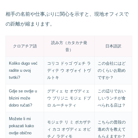
相手の名前や仕事ぶりに関心を示すと、現地オフィスで
の距離が縮まります。
読み方（カタカナ発
クロアチア語
日本語訳
音）
Koliko dugo već
コリコ ドゥゴ ヴェチ ラ
この会社にはど
radite u ovoj
ディテ ウ オヴォイ トヴ
のくらいお勤め
tvrtki?
ルトキ
ですか？
Gdje se ovdje u
グディェ セ オヴディェ
この辺りでおい
blizini može
ウ ブリジニ モジェ ドブ
しいランチが食
dobro ručati?
ロ ルーチャティ
べられる店は？
Možete li mi
モジェテ リ ミ ポカザテ
こちらの普段の
pokazati kako
ィ カコ オヴディェ オビ
進め方を教えて
ovdje obično
チノ ラディモ
もらえますか？