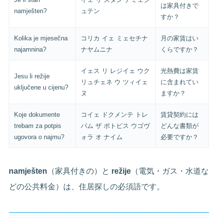
は家具付きで
namješten?
ュテン
すか？
Kolika je mjesečna
コリカ イェ ミェセチナ
月の家賃はい
najamnina?
ナヤムニナ
くらですか？
イェス リ レジイェ ウク
光熱費は家賃
Jesu li režije
リュチェネ ウ ツィイェ
に含まれてい
uključene u cijenu?
ヌ
ますか？
Koje dokumente
コイェ ドクメンテ トレ
賃貸契約には
trebam za potpis
バム ザ ポトピス ウゴヴ
どんな書類が
ugovora o najmu?
ォラ オ ナイム
必要ですか？
namješten
（家具付きの）と
režije
（電気・ガス・水道な
どの公共料金）は、住居探しの必須語です。