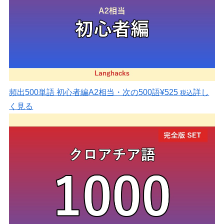
頻出500単語 初心者編
A2相当・次の500語
¥525
詳し
税込
く見る