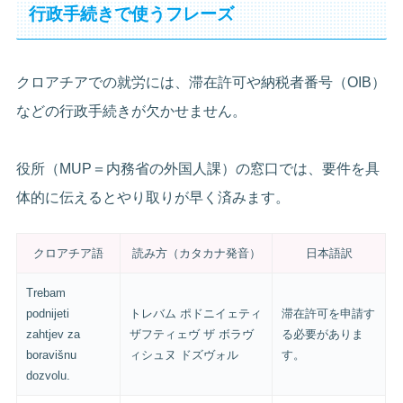
行政手続きで使うフレーズ
クロアチアでの就労には、滞在許可や納税者番号（OIB）
などの行政手続きが欠かせません。
役所（MUP＝内務省の外国人課）の窓口では、要件を具
体的に伝えるとやり取りが早く済みます。
クロアチア語
読み方（カタカナ発音）
日本語訳
Trebam
podnijeti
トレバム ポドニイェティ
滞在許可を申請す
zahtjev za
ザフティェヴ ザ ボラヴ
る必要がありま
boravišnu
ィシュヌ ドズヴォル
す。
dozvolu.