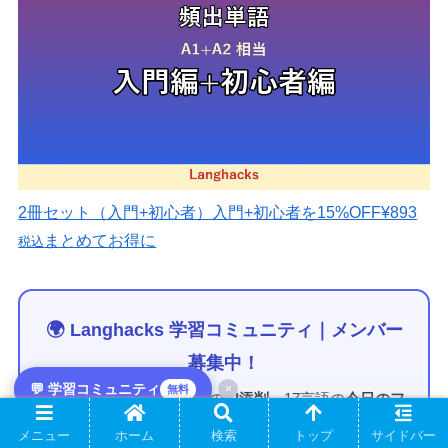
2冊セット（入門+初心者）
入門+初心者を15%OFF
¥893
まとめてお得に
税込
🌍 Langhacks 学習コミュニティ｜メンバー
募集中！
💬 学習コミュニティ
×
無料
外国語の文章を貼るだけの
AI添削
、17言語の
今日のフ
レーズ
毎朝配信、ゆるく続く学習記録。ぜんぶ
無料
で
メニュー
ホーム
検索
トップ
サイドバー