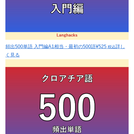
頻出500単語 入門編
A1相当・最初の500語
¥525
詳し
税込
く見る