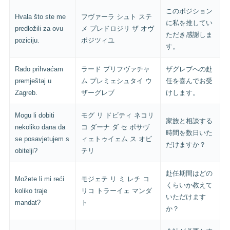
このポジション
Hvala što ste me
フヴァーラ シュト ステ
に私を推してい
predložili za ovu
メ プレドロジリ ザ オヴ
ただき感謝しま
poziciju.
ポジツィユ
す。
Rado prihvaćam
ラード プリフヴァチャ
ザグレブへの赴
premještaj u
ム プレミェシュタイ ウ
任を喜んでお受
Zagreb.
ザーグレブ
けします。
Mogu li dobiti
モグ リ ドビティ ネコリ
家族と相談する
nekoliko dana da
コ ダーナ ダ セ ポサヴ
時間を数日いた
se posavjetujem s
ィェトゥイェム ス オビ
だけますか？
obitelji?
テリ
赴任期間はどの
Možete li mi reći
モジェテ リ ミ レチ コ
くらいか教えて
koliko traje
リコ トラーイェ マンダ
いただけます
mandat?
ト
か？