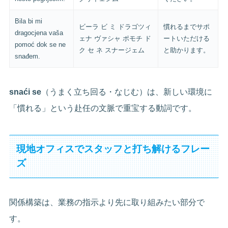
Bila bi mi
ビーラ ビ ミ ドラゴツィ
慣れるまでサポ
dragocjena vaša
ェナ ヴァシャ ポモチ ド
ートいただける
pomoć dok se ne
ク セ ネ スナージェム
と助かります。
snađem.
snaći se
（うまく立ち回る・なじむ）は、新しい環境に
「慣れる」という赴任の文脈で重宝する動詞です。
現地オフィスでスタッフと打ち解けるフレー
ズ
関係構築は、業務の指示より先に取り組みたい部分で
す。