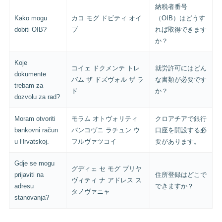
納税者番号
Kako mogu
カコ モグ ドビティ オイ
（OIB）はどうす
dobiti OIB?
ブ
れば取得できます
か？
Koje
コイェ ドクメンテ トレ
就労許可にはどん
dokumente
バム ザ ドズヴォル ザ ラ
な書類が必要です
trebam za
ド
か？
dozvolu za rad?
Moram otvoriti
モラム オトヴォリティ
クロアチアで銀行
bankovni račun
バンコヴニ ラチュン ウ
口座を開設する必
u Hrvatskoj.
フルヴァツコイ
要があります。
Gdje se mogu
グディェ セ モグ プリヤ
prijaviti na
住所登録はどこで
ヴィティ ナ アドレス ス
adresu
できますか？
タノヴァニャ
stanovanja?