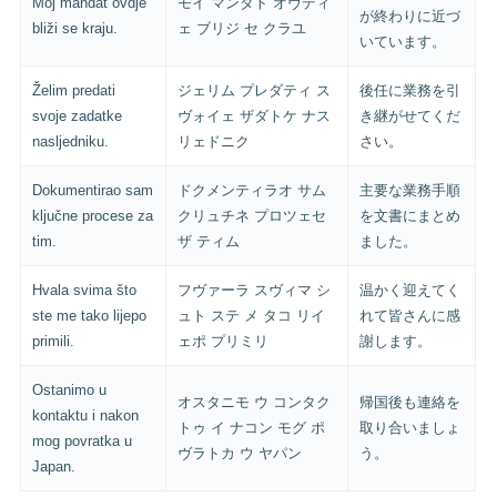
Moj mandat ovdje
モイ マンダト オヴディ
が終わりに近づ
bliži se kraju.
ェ ブリジ セ クラユ
いています。
Želim predati
ジェリム プレダティ ス
後任に業務を引
svoje zadatke
ヴォイェ ザダトケ ナス
き継がせてくだ
nasljedniku.
リェドニク
さい。
Dokumentirao sam
ドクメンティラオ サム
主要な業務手順
ključne procese za
クリュチネ プロツェセ
を文書にまとめ
tim.
ザ ティム
ました。
Hvala svima što
フヴァーラ スヴィマ シ
温かく迎えてく
ste me tako lijepo
ュト ステ メ タコ リイ
れて皆さんに感
primili.
ェポ プリミリ
謝します。
Ostanimo u
オスタニモ ウ コンタク
帰国後も連絡を
kontaktu i nakon
トゥ イ ナコン モグ ポ
取り合いましょ
mog povratka u
ヴラトカ ウ ヤパン
う。
Japan.