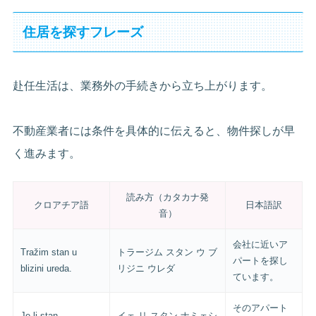
住居を探すフレーズ
赴任生活は、業務外の手続きから立ち上がります。
不動産業者には条件を具体的に伝えると、物件探しが早
く進みます。
読み方（カタカナ発
クロアチア語
日本語訳
音）
会社に近いア
Tražim stan u
トラージム スタン ウ ブ
パートを探し
blizini ureda.
リジニ ウレダ
ています。
そのアパート
Je li stan
イェ リ スタン ナミェシ