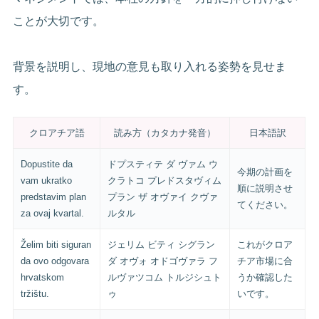
ことが大切です。
背景を説明し、現地の意見も取り入れる姿勢を見せま
す。
クロアチア語
読み方（カタカナ発音）
日本語訳
Dopustite da
ドプスティテ ダ ヴァム ウ
今期の計画を
vam ukratko
クラトコ プレドスタヴィム
順に説明させ
predstavim plan
プラン ザ オヴァイ クヴァ
てください。
za ovaj kvartal.
ルタル
Želim biti siguran
ジェリム ビティ シグラン
これがクロア
da ovo odgovara
ダ オヴォ オドゴヴァラ フ
チア市場に合
hrvatskom
ルヴァツコム トルジシュト
うか確認した
tržištu.
ゥ
いです。