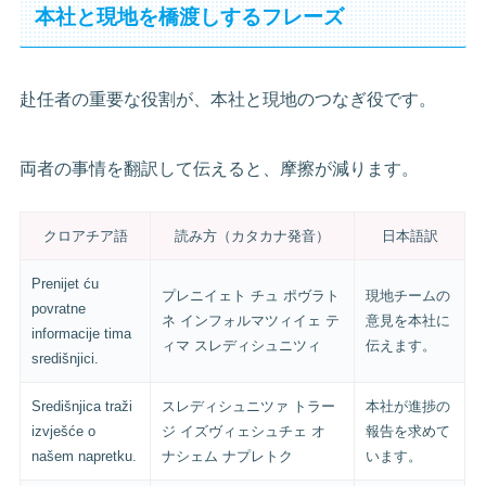
本社と現地を橋渡しするフレーズ
赴任者の重要な役割が、本社と現地のつなぎ役です。
両者の事情を翻訳して伝えると、摩擦が減ります。
クロアチア語
読み方（カタカナ発音）
日本語訳
Prenijet ću
プレニイェト チュ ポヴラト
現地チームの
povratne
ネ インフォルマツィイェ テ
意見を本社に
informacije tima
ィマ スレディシュニツィ
伝えます。
središnjici.
Središnjica traži
スレディシュニツァ トラー
本社が進捗の
izvješće o
ジ イズヴィェシュチェ オ
報告を求めて
našem napretku.
ナシェム ナプレトク
います。