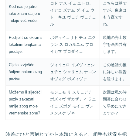
コド ナス イェ ユトロ、
こちらは朝で
Kod nas je jutro,
イアコ ズナム ダ イェ ウ
すが、東京は
iako znam da je u
トーキユ ヴェチ ヴェチェ
もう夜です
Tokiju već večer.
ル
ね。
Podijelit ću ekran s
ポディイェリト チュ エク
現地の売上数
lokalnim brojkama
ラン ス ロカルニム ブロ
字を画面共有
prodaje.
イカマ プロダイェ
します。
Cijelo izvješće
ツィイェロ イズヴィェシ
この通話の後
šaljem nakon ovog
ュチェ シャリェム ナコン
に詳しい報告
poziva.
オヴォグ ポズィヴァ
を送ります。
Možemo li sljedeći
モジェモ リ スリェデチ
次回は私の時
poziv zakazati
ポズィヴ ザカザティ ラニ
間帯に合わせ
ranije zbog moje
イェ ズボグ モイェ ヴレ
て早めにでき
vremenske zone?
メンスケ ゾネ
ますか？
時差にひと言触れてから本題に入ると、相手も状況を把