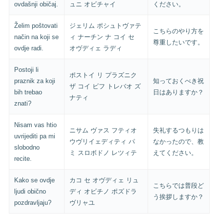
ovdašnji običaj.
ュニ オビチャイ
ください。
Želim poštovati
ジェリム ポシュトヴァテ
こちらのやり方を
način na koji se
ィ ナーチン ナ コイ セ
尊重したいです。
ovdje radi.
オヴディェ ラディ
Postoji li
ポストイ リ プラズニク
praznik za koji
知っておくべき祝
ザ コイ ビフ トレバオ ズ
bih trebao
日はありますか？
ナティ
znati?
Nisam vas htio
ニサム ヴァス フティオ
失礼するつもりは
uvrijediti pa mi
ウヴリイェディティ パ
なかったので、教
slobodno
ミ スロボドノ レツィテ
えてください。
recite.
Kako se ovdje
カコ セ オヴディェ リュ
こちらでは普段ど
ljudi obično
ディ オビチノ ポズドラ
う挨拶しますか？
pozdravljaju?
ヴリャユ