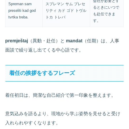
会社が必要とす
Spreman sam
スプレマン サム プレセ
るときにいつで
preseliti kad god
リティ カド ゴド トヴル
も赴任できま
tvrtka treba.
トカ トレバ
す。
premještaj
（異動・赴任）と
mandat
（任期）は、人事
面談で繰り返し出てくる中心語です。
着任の挨拶をするフレーズ
着任初日は、簡潔な自己紹介で第一印象を整えます。
意気込みを語るより、現地から学ぶ姿勢を見せると受け
入れられやすくなります。