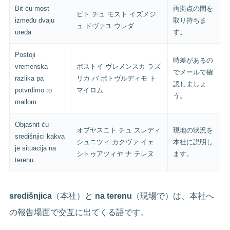
Bit ću most
両拠点の間を
ビト チュ モスト イズメジ
između dvaju
取り持ちま
ュ ドヴァユ ウレダ
ureda.
す。
Postoji
時差があるの
vremenska
ポストイ ヴレメンスカ ラズ
でメールで確
razlika pa
リカ パ ポトヴルディモ ト
認しましょ
potvrdimo to
マイロム
う。
mailom.
Objasnit ću
オブヤスニト チュ スレディ
現地の状況を
središnjici kakva
シュニツィ カクヴァ イェ
本社に説明し
je situacija na
シトゥアツィヤ ナ テレヌ
ます。
terenu.
središnjica
（本社）と
na terenu
（現場で）は、本社へ
の報告場面で交互に出てくる語です。