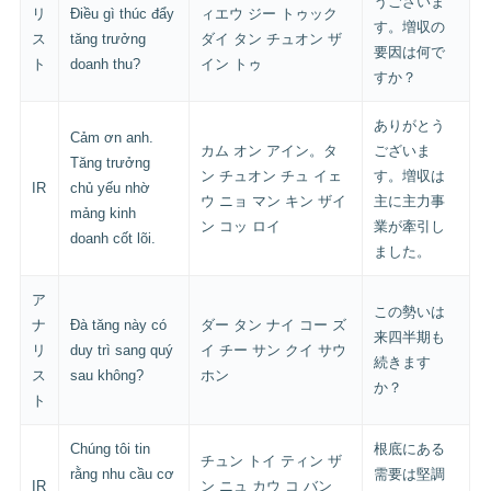
うございま
リ
Điều gì thúc đẩy
ィエウ ジー トゥック
す。増収の
ス
tăng trưởng
ダイ タン チュオン ザ
要因は何で
ト
doanh thu?
イン トゥ
すか？
ありがとう
Cảm ơn anh.
カム オン アイン。タ
ございま
Tăng trưởng
ン チュオン チュ イェ
す。増収は
IR
chủ yếu nhờ
ウ ニョ マン キン ザイ
主に主力事
mảng kinh
ン コッ ロイ
業が牽引し
doanh cốt lõi.
ました。
ア
この勢いは
ナ
Đà tăng này có
ダー タン ナイ コー ズ
来四半期も
リ
duy trì sang quý
イ チー サン クイ サウ
続きます
ス
sau không?
ホン
か？
ト
Chúng tôi tin
根底にある
チュン トイ ティン ザ
rằng nhu cầu cơ
需要は堅調
IR
ン ニュ カウ コ バン