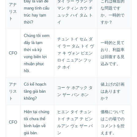
Đây là vấn đề
ダイ ラー ヴァン デ
これは構造的
アナ
mang tính cấu
マン ティン カウ チ
な問題です
リス
trúc hay tạm
ュック ハイ タム ト
か、一時的で
ト
thời?
イ
すか？
Chúng tôi xem
チュン トイ セム ダ
đây là tạm
一時的と見て
イ ラー タム トイ ヴ
thời và kỳ
おり、利益率
CFO
ァ キ ヴォン ビエン
vọng biên lợi
は回復する見
ロイ ニュアン フッ
nhuận phục
込みです。
ク ホイ
hồi.
アナ
Có kế hoạch
値上げの計画
コー ケ ホアック タ
リス
tăng giá bán
はあります
ン ザー バン ホン
ト
không?
か？
Hiện tại chúng
ヒエン タイ チュン
価格について
tôi chưa thể
トイ チュア テ ビン
はこの場での
CFO
bình luận về
ルアン ヴェ ザー バ
コメントを控
giá bán.
ン
えます。