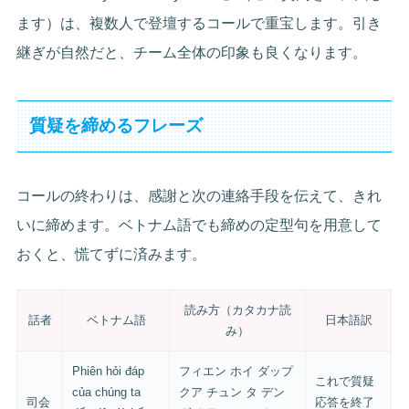
ます）は、複数人で登壇するコールで重宝します。引き
継ぎが自然だと、チーム全体の印象も良くなります。
質疑を締めるフレーズ
コールの終わりは、感謝と次の連絡手段を伝えて、きれ
いに締めます。ベトナム語でも締めの定型句を用意して
おくと、慌てずに済みます。
読み方（カタカナ読
話者
ベトナム語
日本語訳
み）
Phiên hỏi đáp
フィエン ホイ ダップ
これで質疑
của chúng ta
クア チュン タ デン
司会
応答を終了