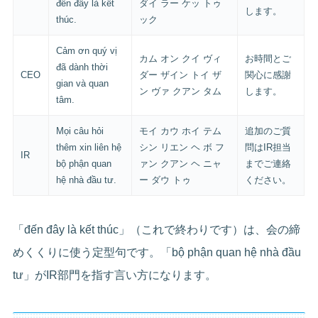
đến đây là kết
ダイ ラー ケッ トゥ
します。
thúc.
ック
Cảm ơn quý vị
カム オン クイ ヴィ
お時間とご
đã dành thời
CEO
ダー ザイン トイ ザ
関心に感謝
gian và quan
ン ヴァ クアン タム
します。
tâm.
Mọi câu hỏi
モイ カウ ホイ テム
追加のご質
thêm xin liên hệ
シン リエン ヘ ボ フ
問はIR担当
IR
bộ phận quan
ァン クアン ヘ ニャ
までご連絡
hệ nhà đầu tư.
ー ダウ トゥ
ください。
「đến đây là kết thúc」（これで終わりです）は、会の締
めくくりに使う定型句です。「bộ phận quan hệ nhà đầu
tư」がIR部門を指す言い方になります。