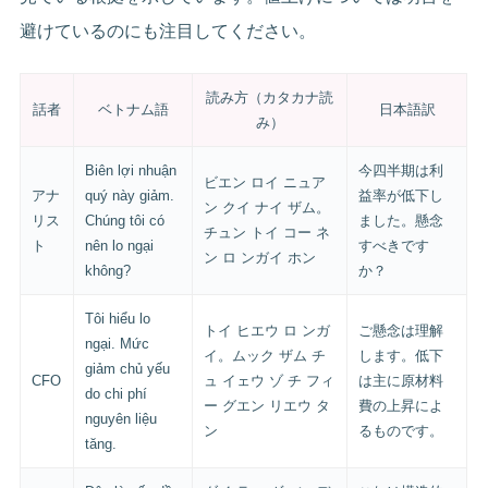
避けているのにも注目してください。
読み方（カタカナ読
話者
ベトナム語
日本語訳
み）
Biên lợi nhuận
今四半期は利
ビエン ロイ ニュア
アナ
quý này giảm.
益率が低下し
ン クイ ナイ ザム。
リス
Chúng tôi có
ました。懸念
チュン トイ コー ネ
ト
nên lo ngại
すべきです
ン ロ ンガイ ホン
không?
か？
Tôi hiểu lo
トイ ヒエウ ロ ンガ
ご懸念は理解
ngại. Mức
イ。ムック ザム チ
します。低下
giảm chủ yếu
CFO
ュ イェウ ゾ チ フィ
は主に原材料
do chi phí
ー グエン リエウ タ
費の上昇によ
nguyên liệu
ン
るものです。
tăng.