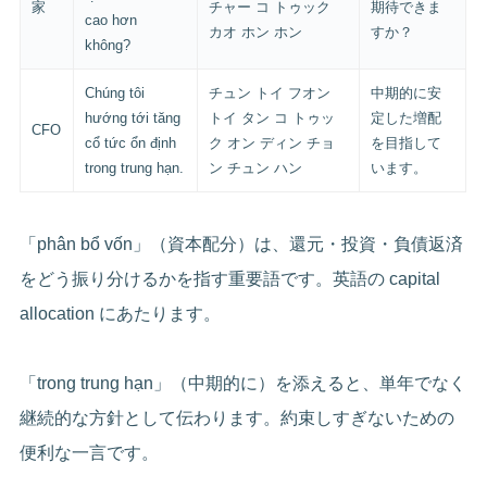
家
チャー コ トゥック
期待できま
cao hơn
カオ ホン ホン
すか？
không?
Chúng tôi
チュン トイ フオン
中期的に安
hướng tới tăng
トイ タン コ トゥッ
定した増配
CFO
cổ tức ổn định
ク オン ディン チョ
を目指して
trong trung hạn.
ン チュン ハン
います。
「phân bổ vốn」（資本配分）は、還元・投資・負債返済
をどう振り分けるかを指す重要語です。英語の capital
allocation にあたります。
「trong trung hạn」（中期的に）を添えると、単年でなく
継続的な方針として伝わります。約束しすぎないための
便利な一言です。