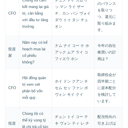
Chúng tôi cam
チュン トイ カム ケ
のバランス
kết mang lại giá
ッ マン ライ ザー
を取りつ
CFO
trị, cân bằng
チ、カン バン ヴォイ
つ、還元に
với đầu tư tăng
ダウ トゥ タン チュ
取り組みま
trưởng.
オン
す。
Năm nay có kế
ナム ナイ コー ケ ホ
今年の自社
投資
hoạch mua lại
アック ムア ライ コ
株買いの計
家
cổ phiếu
フィエウ ホン
画は？
không?
取締役会が
Hội đồng quản
ホイ ドン クアン チ
四半期ごと
trị xem xét
CFO
セム セッ ファン ボ
に資本配分
phân bổ vốn
ヴォン モイ クイ
を検討して
mỗi quý.
います。
Chúng tôi có
チュン トイ コー テ
配当性向の
thể kỳ vọng tỷ
投資
キ ヴォン ティ レ チ
引き上げは
lệ chi trả cổ tức