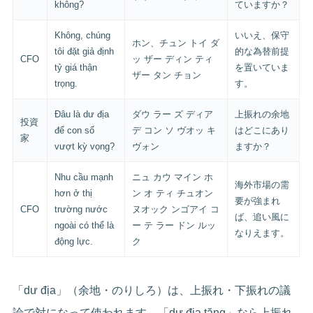
không?
ていますか？
Không, chúng
いいえ、保守
ホン、チュン トイ ダ
tôi đặt giả định
的な為替前提
CFO
ッ ザー ディン ティ
tỷ giá thận
を置いていま
ザー タン チョン
trọng.
す。
Đâu là dư địa
ダウ ラー ズ ディア
上振れの余地
投資
để con số
デ コン ソ ヴオッ キ
はどこにあり
家
vượt kỳ vọng?
ヴォン
ますか？
Nhu cầu mạnh
ニュ カウ マイン ホ
海外市場の需
hơn ở thị
ン オ ティ チュオン
要が強まれ
CFO
trường nước
ヌオック ンゴアイ コ
ば、追い風に
ngoài có thể là
ー テ ラー ドン ルッ
なりえます。
động lực.
ク
「dư địa」（余地・のりしろ）は、上振れ・下振れの議
論で対になって使われます。「dư địa tăng」なら上振れ