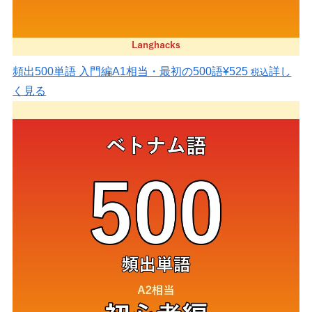
頻出500単語 入門編
A1相当・最初の500語
¥525
詳し
税込
く見る