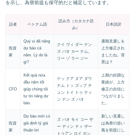
を示し、為替前提も保守的だと補足しています。
読み方（カタカナ読
話者
ベトナム語
日本語訳
み）
Quý vị đã nâng
通期見通しを
クイ ヴィ ダー ナン
投資
dự báo cả
上方修正され
ズ バオ カー ナム。
家
năm. Lý do là
ましたね。背
リー ゾ ラー ジー
gì?
景は？
Kết quả nửa
上期の好調な
ケッ クア ヌア ダウ
đầu năm tốt
業績が、上方
ナム トッ ズップ チ
CFO
giúp chúng tôi
修正の自信に
ュン トイ トゥ ティ
tự tin nâng dự
つながりまし
ン ナン ズ バオ
báo.
た。
Dự báo mới có
新しい見通し
ズ バオ モイ コー ザ
投資
giả định tỷ giá
は為替の追い
ー ディン ティ ザー
家
thuận lợi
風を前提にし
トゥアン ロイ ホン