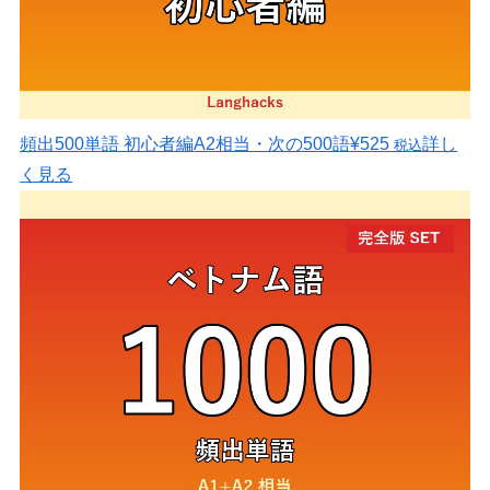
頻出500単語 初心者編
A2相当・次の500語
¥525
詳し
税込
く見る