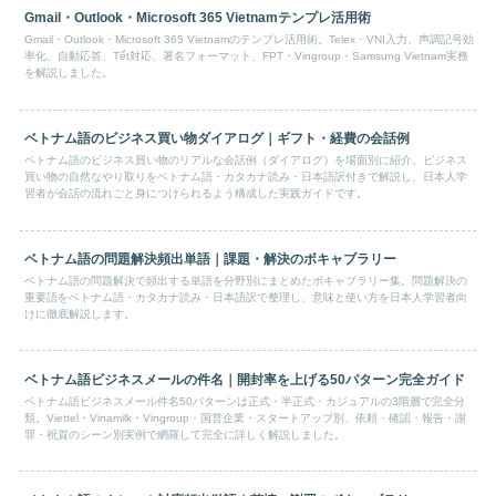
Gmail・Outlook・Microsoft 365 Vietnamテンプレ活用術
Gmail・Outlook・Microsoft 365 Vietnamのテンプレ活用術。Telex・VNI入力、声調記号効
率化、自動応答、Tết対応、署名フォーマット、FPT・Vingroup・Samsung Vietnam実務
を解説しました。
ベトナム語のビジネス買い物ダイアログ｜ギフト・経費の会話例
ベトナム語のビジネス買い物のリアルな会話例（ダイアログ）を場面別に紹介。ビジネス
買い物の自然なやり取りをベトナム語・カタカナ読み・日本語訳付きで解説し、日本人学
習者が会話の流れごと身につけられるよう構成した実践ガイドです。
ベトナム語の問題解決頻出単語｜課題・解決のボキャブラリー
ベトナム語の問題解決で頻出する単語を分野別にまとめたボキャブラリー集。問題解決の
重要語をベトナム語・カタカナ読み・日本語訳で整理し、意味と使い方を日本人学習者向
けに徹底解説します。
ベトナム語ビジネスメールの件名｜開封率を上げる50パターン完全ガイド
ベトナム語ビジネスメール件名50パターンは正式・半正式・カジュアルの3階層で完全分
類。Viettel・Vinamilk・Vingroup・国営企業・スタートアップ別、依頼・確認・報告・謝
罪・祝賀のシーン別実例で網羅して完全に詳しく解説しました。