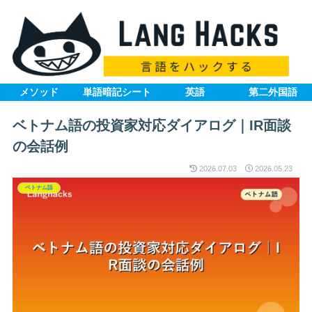
メソッド
単語暗記シート
英語
第二外国語
ベトナム語の投資家対応ダイアログ｜IR面談
の会話例
2026.07.03
2026.05.23
ベトナム語