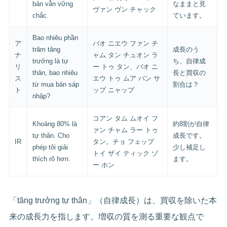
bản vẫn vững
なままと見
ヴァン ヴン チャック
chắc.
ています。
Bao nhiêu phần
ア
バオ ニエウ ファン チ
trăm tăng
成長のう
ナ
ャム タン チュオン ラ
trưởng là tự
ち、自律成
リ
ー トゥ タン、バオ ニ
thân, bao nhiêu
長と買収の
ス
エウ トゥ ムア バン サ
từ mua bán sáp
割合は？
ト
ップ ニャップ
nhập?
コアン タム ムオイ フ
Khoảng 80% là
約8割が自律
ァン チャム ラー トゥ
tự thân. Cho
成長です。
IR
タン。チョ フェップ
phép tôi giải
少し補足し
トイ ザイ ティック ゾ
thích rõ hơn.
ます。
ー ホン
「tăng trưởng tự thân」（自律成長）は、買収を除いた本
来の成長力を指します。増収の質を測る重要な観点で