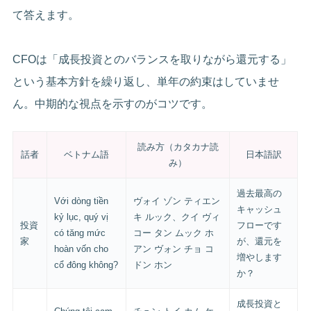
て答えます。
CFOは「成長投資とのバランスを取りながら還元する」
という基本方針を繰り返し、単年の約束はしていませ
ん。中期的な視点を示すのがコツです。
読み方（カタカナ読
話者
ベトナム語
日本語訳
み）
過去最高の
Với dòng tiền
ヴォイ ゾン ティエン
キャッシュ
kỷ lục, quý vị
キ ルック、クイ ヴィ
投資
フローです
có tăng mức
コー タン ムック ホ
家
が、還元を
hoàn vốn cho
アン ヴォン チョ コ
増やします
cổ đông không?
ドン ホン
か？
成長投資と