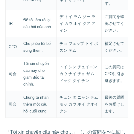
す。
デ トイ ラム ゾー ラ
ご質問を確
Để tôi làm rõ lại
IR
イ カウ ホイ クア ア
認させてく
câu hỏi của anh.
イン
ださい。
Cho phép tôi bổ
チョ フェップ トイ ボ
補足させて
CFO
sung thêm.
スン テム
ください。
Tôi xin chuyển
トイ シン チュイエン
この質問は
câu này cho
司会
カウ ナイ チョ ザム
CFOに引き
giám đốc tài
ドック タイ チン
継ぎます。
chính.
Chúng ta nhận
チュン タ ニャン テム
最後の質問
司会
thêm một câu
モッ カウ ホイ クオイ
をお受けし
hỏi cuối cùng.
クン
ます。
「Tôi xin chuyển câu này cho…」（この質問を〜に回し