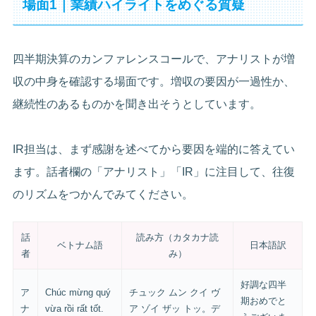
場面1｜業績ハイライトをめぐる質疑
四半期決算のカンファレンスコールで、アナリストが増
収の中身を確認する場面です。増収の要因が一過性か、
継続性のあるものかを聞き出そうとしています。
IR担当は、まず感謝を述べてから要因を端的に答えてい
ます。話者欄の「アナリスト」「IR」に注目して、往復
のリズムをつかんでみてください。
話
読み方（カタカナ読
ベトナム語
日本語訳
者
み）
好調な四半
ア
Chúc mừng quý
チュック ムン クイ ヴ
期おめでと
ナ
vừa rồi rất tốt.
ア ゾイ ザッ トッ。デ