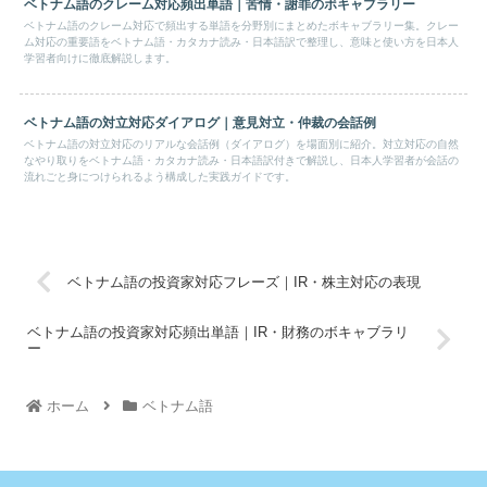
ベトナム語のクレーム対応頻出単語｜苦情・謝罪のボキャブラリー
ベトナム語のクレーム対応で頻出する単語を分野別にまとめたボキャブラリー集。クレー
ム対応の重要語をベトナム語・カタカナ読み・日本語訳で整理し、意味と使い方を日本人
学習者向けに徹底解説します。
ベトナム語の対立対応ダイアログ｜意見対立・仲裁の会話例
ベトナム語の対立対応のリアルな会話例（ダイアログ）を場面別に紹介。対立対応の自然
なやり取りをベトナム語・カタカナ読み・日本語訳付きで解説し、日本人学習者が会話の
流れごと身につけられるよう構成した実践ガイドです。
ベトナム語の投資家対応フレーズ｜IR・株主対応の表現
ベトナム語の投資家対応頻出単語｜IR・財務のボキャブラリ
ー
ホーム
ベトナム語