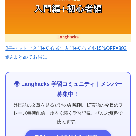
2冊セット（入門+初心者）
入門+初心者を15%OFF
¥893
まとめてお得に
税込
🌍 Langhacks 学習コミュニティ｜メンバー
募集中！
外国語の文章を貼るだけの
AI添削
、17言語の
今日のフ
レーズ
毎朝配信、ゆるく続く学習記録。ぜんぶ
無料
で
使えます。