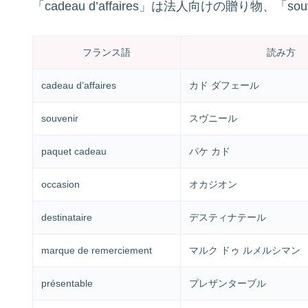
「cadeau d’affaires」は法人向けの贈り物、「
フランス語
読み方
cadeau d’affaires
カド ダフェール
souvenir
スヴニール
paquet cadeau
パケ カド
occasion
オカジオン
destinataire
デスティナテール
marque de remerciement
マルク ドゥ ルメルシマン
présentable
プレザンターブル