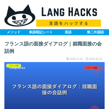
メソッド
単語暗記シート
英語
第二外国語
フランス語の面接ダイアログ｜就職面接の会
話例
2026.07.03
2026.05.23
フランス語