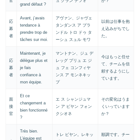
官
ュ グラン デフォ
か？
grand défaut ?
Avant, j’avais
アヴァン、ジャヴェ
応
以前は仕事を抱
tendance à
タンダンス ア プラ
募
え込みがちでし
prendre trop de
ンドル トロ ドゥ タ
者
た。
tâches sur moi.
ーシュ スュル モワ
Maintenant, je
マントナン、ジュ デ
今はもっと任せ
応
délègue plus et
レッグ プリュ エ ジ
て、チームを信
募
je fais
ュ フェ コンフィヤ
頼するようにし
者
confiance à
ンス ア モンネキッ
ています。
mon équipe.
プ
Et ce
面
エ ス シャンジュマ
その変化はうま
changement a
接
ン ア ビヤン フォン
くいっています
bien fonctionné
官
クシオネ
か？
?
Très bien.
トレ ビヤン。レキッ
順調です。チー
L’équipe est