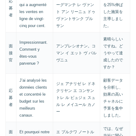
応
qui a augmenté
ーグマンテ レ ヴァン
を25%伸ば
募
les ventes en
ト アン リーニュ ドゥ
した施策を
者
ligne de vingt-
ヴァントサンク プル
主導しまし
cinq pour cent.
サン
た。
素晴らしい
Impressionnant.
面
アンプレシオナン。コ
ですね。ど
Comment y
接
マン イ エット ヴ パル
うやって達
êtes-vous
官
ヴニュ
成したので
parvenue ?
すか？
J’ai analysé les
顧客データ
ジェ アナリゼ レ ドネ
données clients
を分析し、
応
クリヤン エ コンサン
et concentré le
効果の高い
募
トレ ル ビュジェ スュ
budget sur les
チャネルに
者
ル レ メイユール カノ
meilleurs
予算を集中
ー
canaux.
しました。
では、なぜ
面
Et pourquoi notre
エ プルクワ ノートル
当社に関心