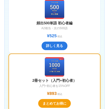
頻出500単語 初心者編
A2相当・次の500語
¥525
税込
詳しく見る
2冊セット（入門+初心者）
入門+初心者を15%OFF
¥893
税込
まとめてお得に