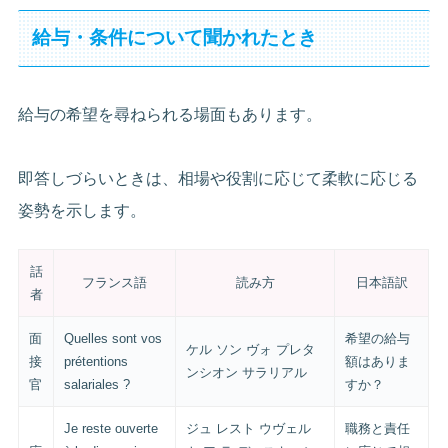
給与・条件について聞かれたとき
給与の希望を尋ねられる場面もあります。
即答しづらいときは、相場や役割に応じて柔軟に応じる
姿勢を示します。
話
フランス語
読み方
日本語訳
者
面
Quelles sont vos
希望の給与
ケル ソン ヴォ プレタ
接
prétentions
額はありま
ンシオン サラリアル
官
salariales ?
すか？
Je reste ouverte
ジュ レスト ウヴェル
職務と責任