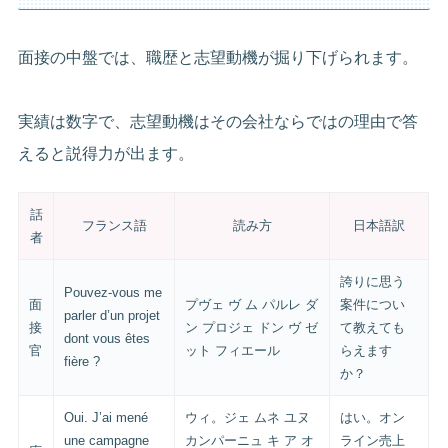
面接の中盤では、職歴と志望動機が掘り下げられます。
実績は数字で、志望動機はその会社ならではの理由で答
えると説得力が出ます。
話
フランス語
読み方
日本語訳
者
誇りに思う
Pouvez-vous me
面
プヴェ ヴ ム パルレ ダ
案件につい
parler d’un projet
接
ン プロジェ ドン ヴ ゼ
て教えても
dont vous êtes
官
ット フィエール
らえます
fière ?
か？
Oui. J’ai mené
ウィ。ジェ ムネ ユヌ
はい。オン
une campagne
カンパーニュ キ ア オ
ライン売上