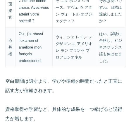
C’est une bonne
セ ユヌ ボンヌ ショ
それは良いで
面
chose. Avez-vous
ーズ。アヴェ ヴ アタ
すね。目標は
接
atteint votre
ン ヴォートル オブジ
達成しました
官
objectif ?
ェクティフ
か？
Oui, j’ai réussi
はい、試験に
ウィ、ジェ レユシ レ
応
l’examen et
合格し、ビジ
グザマン エ アメリオ
募
amélioré mon
ネスフランス
レ モン フランセ プ
者
français
語も伸ばせま
ロフェシオネル
professionnel.
した。
空白期間は隠すより、学びや準備の時間だったと正直に
話す方が信頼されます。
資格取得や学習など、具体的な成果を一つ挙げると説得
力が増します。