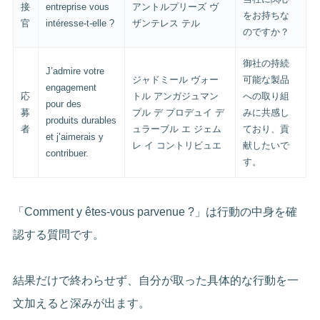
接
entreprise vous
アントルプリーズ ヴ
をお持ちな
官
intéresse-t-elle ?
ザンテレス テル
のですか？
御社の持続
J’admire votre
ジャドミール ヴォー
可能な製品
engagement
応
トル アンガジュマン
への取り組
pour des
募
プル デ プロデュイ デ
みに共感し
produits durables
者
ュラーブル エ ジェム
ており、貢
et j’aimerais y
レ イ コントリビュエ
献したいで
contribuer.
す。
「Comment y êtes-vous parvenue ?」は行動の中身を確
認する質問です。
結果だけで終わらせず、自分が取った具体的な行動を一
文加えると深みが出ます。