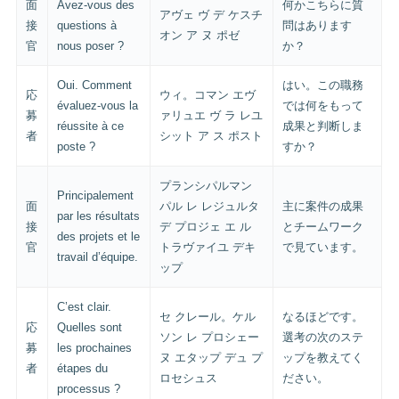
面
Avez-vous des
何かこちらに質
アヴェ ヴ デ ケスチ
接
questions à
問はあります
オン ア ヌ ポゼ
官
nous poser ?
か？
Oui. Comment
はい。この職務
応
ウィ。コマン エヴ
évaluez-vous la
では何をもって
募
ァリュエ ヴ ラ レユ
réussite à ce
成果と判断しま
者
シット ア ス ポスト
poste ?
すか？
プランシパルマン
Principalement
面
パル レ レジュルタ
主に案件の成果
par les résultats
接
デ プロジェ エ ル
とチームワーク
des projets et le
官
トラヴァイユ デキ
で見ています。
travail d’équipe.
ップ
C’est clair.
セ クレール。ケル
なるほどです。
応
Quelles sont
ソン レ プロシェー
選考の次のステ
募
les prochaines
ヌ エタップ デュ プ
ップを教えてく
者
étapes du
ロセシュス
ださい。
processus ?