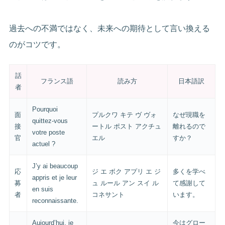
過去への不満ではなく、未来への期待として言い換える
のがコツです。
話
フランス語
読み方
日本語訳
者
Pourquoi
面
プルクワ キテ ヴ ヴォ
なぜ現職を
quittez-vous
接
ートル ポスト アクチュ
離れるので
votre poste
官
エル
すか？
actuel ?
J’y ai beaucoup
応
ジ エ ボク アプリ エ ジ
多くを学べ
appris et je leur
募
ュ ルール アン スイ ル
て感謝して
en suis
者
コネサント
います。
reconnaissante.
Aujourd’hui, je
今はグロー