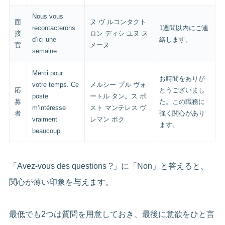
Nous vous
面
ヌ ヴ ルコンタクト
recontacterons
1週間以内にご連
接
ロン ディシ ユヌ ス
d’ici une
絡します。
官
メーヌ
semaine.
Merci pour
お時間をありが
votre temps. Ce
メルシー プル ヴォ
応
とうございまし
poste
ートル タン。ス ポ
募
た。この職務に
m’intéresse
スト マンテレス ヴ
者
強く関心があり
vraiment
レマン ボク
ます。
beaucoup.
「Avez-vous des questions ?」に「Non」と答えると、
関心が薄い印象を与えます。
最低でも2つは質問を用意しておき、最後に意欲をひと言