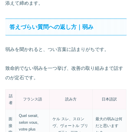
添えて締めます。
答えづらい質問への返し方｜弱み
弱みを聞かれると、つい言葉に詰まりがちです。
致命的でない弱みを一つ挙げ、改善の取り組みまで話す
のが定石です。
話
フランス語
読み方
日本語訳
者
Quel serait,
面
ケル スレ、スロン
最大の弱みは何
selon vous,
接
ヴ、ヴォートル プリ
だと思います
votre plus