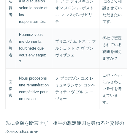
応
à la discussion
ト ア ラ ディスキュシ
に応じて相
募
selon le poste et
オン スロン ル ポスト
談させてい
者
les
エ レ レスポンサビリ
ただきたい
responsabilités.
テ
です。
Pourriez-vous
御社で想定
応
me donner la
プリエ ヴ ム ドネ ラ フ
されている
募
fourchette que
ルシェット ク ヴ ザン
範囲を伺え
者
vous envisagez
ヴィザジェ
ますか？
?
このレベル
Nous proposons
ヌ プロポゾン ユヌ レ
面
にふさわし
une rémunération
ミュネラシオン コンペ
接
い条件を考
compétitive pour
ティティヴ プル ス ニ
官
えていま
ce niveau.
ヴォー
す。
先に金額を断言せず、相手の想定範囲を尋ねると交渉の
余地が残せます。