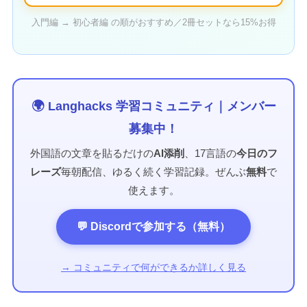
入門編 → 初心者編 の順がおすすめ／2冊セットなら15%お得
🌍 Langhacks 学習コミュニティ｜メンバー
募集中！
外国語の文章を貼るだけの
AI添削
、17言語の
今日のフ
レーズ
毎朝配信、ゆるく続く学習記録。ぜんぶ
無料
で
使えます。
💬 Discordで参加する（無料）
→ コミュニティで何ができるか詳しく見る