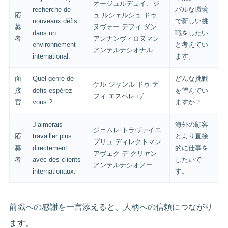
オージュルデュイ、ジ
recherche de
バルな環境
応
ュ ルシェルシュ ドゥ
nouveaux défis
で新しい挑
募
ヌヴォー デフィ ダン
dans un
戦をしたい
者
アンナンヴィロヌマン
environnement
と考えてい
アンテルナシオナル
international.
ます。
面
Quel genre de
どんな挑戦
ケル ジャンル ドゥ デ
接
défis espérez-
を望んでい
フィ エスペレ ヴ
官
vous ?
ますか？
J’aimerais
海外の顧客
ジェムレ トラヴァイエ
応
travailler plus
とより直接
プリュ ディレクトマン
募
directement
的に仕事を
アヴェク デ クリヤン
者
avec des clients
したいで
アンテルナシオノー
internationaux.
す。
前職への感謝を一言添えると、人柄への信頼につながり
ます。