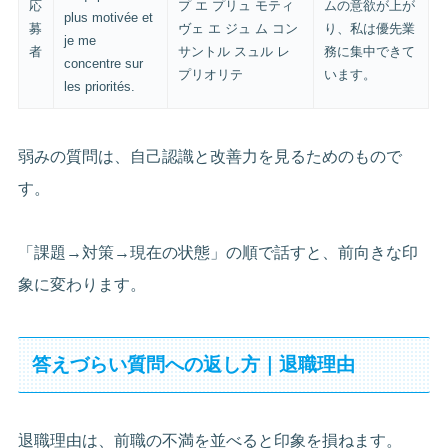
応
プ エ プリュ モティ
ムの意欲が上が
plus motivée et
募
ヴェ エ ジュ ム コン
り、私は優先業
je me
者
サントル スュル レ
務に集中できて
concentre sur
プリオリテ
います。
les priorités.
弱みの質問は、自己認識と改善力を見るためのもので
す。
「課題→対策→現在の状態」の順で話すと、前向きな印
象に変わります。
答えづらい質問への返し方｜退職理由
退職理由は、前職の不満を並べると印象を損ねます。