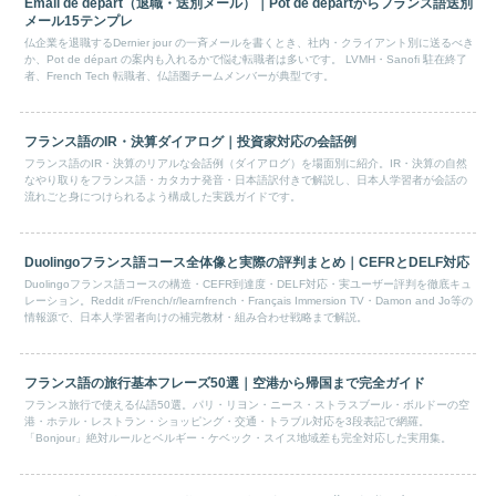
Email de départ（退職・送別メール）｜Pot de départからフランス語送別
メール15テンプレ
仏企業を退職するDernier jour の一斉メールを書くとき、社内・クライアント別に送るべき
か、Pot de départ の案内も入れるかで悩む転職者は多いです。 LVMH・Sanofi 駐在終了
者、French Tech 転職者、仏語圏チームメンバーが典型です。
フランス語のIR・決算ダイアログ｜投資家対応の会話例
フランス語のIR・決算のリアルな会話例（ダイアログ）を場面別に紹介。IR・決算の自然
なやり取りをフランス語・カタカナ発音・日本語訳付きで解説し、日本人学習者が会話の
流れごと身につけられるよう構成した実践ガイドです。
Duolingoフランス語コース全体像と実際の評判まとめ｜CEFRとDELF対応
Duolingoフランス語コースの構造・CEFR到達度・DELF対応・実ユーザー評判を徹底キュ
レーション。Reddit r/French/r/learnfrench・Français Immersion TV・Damon and Jo等の
情報源で、日本人学習者向けの補完教材・組み合わせ戦略まで解説。
フランス語の旅行基本フレーズ50選｜空港から帰国まで完全ガイド
フランス旅行で使える仏語50選。パリ・リヨン・ニース・ストラスブール・ボルドーの空
港・ホテル・レストラン・ショッピング・交通・トラブル対応を3段表記で網羅。
「Bonjour」絶対ルールとベルギー・ケベック・スイス地域差も完全対応した実用集。