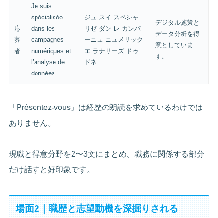
Je suis
spécialisée
ジュ スイ スペシャ
デジタル施策と
応
dans les
リゼ ダン レ カンパ
データ分析を得
募
campagnes
ーニュ ニュメリック
意としていま
者
numériques et
エ ラナリーズ ドゥ
す。
l’analyse de
ドネ
données.
「Présentez-vous」は経歴の朗読を求めているわけでは
ありません。
現職と得意分野を2〜3文にまとめ、職務に関係する部分
だけ話すと好印象です。
場面2｜職歴と志望動機を深掘りされる