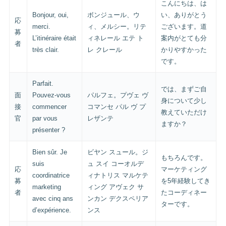
こんにちは、は
Bonjour, oui,
ボンジュール、ウ
い、ありがとう
応
merci.
ィ、メルシー。リテ
ございます。道
募
L’itinéraire était
ィネレール エテ ト
案内がとても分
者
très clair.
レ クレール
かりやすかった
です。
Parfait.
では、まずご自
面
Pouvez-vous
パルフェ。プヴェ ヴ
身について少し
接
commencer
コマンセ パル ヴ プ
教えていただけ
官
par vous
レザンテ
ますか？
présenter ?
Bien sûr. Je
ビヤン スュール。ジ
もちろんです。
suis
ュ スイ コーオルデ
応
マーケティング
coordinatrice
ィナトリス マルケテ
募
を5年経験してき
marketing
ィング アヴェク サ
者
たコーディネー
avec cinq ans
ンカン デクスペリア
ターです。
d’expérience.
ンス