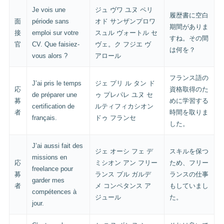
Je vois une
ジュ ヴワ ユヌ ペリ
履歴書に空白
面
période sans
オド サンザンプロワ
期間がありま
接
emploi sur votre
スュル ヴォートル セ
すね。その間
官
CV. Que faisiez-
ヴェ。ク フジエ ヴ
は何を？
vous alors ?
アロール
フランス語の
J’ai pris le temps
ジェ プリ ル タン ド
応
資格取得のた
de préparer une
ゥ プレパレ ユヌ セ
募
めに学習する
certification de
ルティフィカシオン
者
時間を取りま
français.
ドゥ フランセ
した。
J’ai aussi fait des
ジェ オーシ フェ デ
スキルを保つ
missions en
応
ミシオン アン フリー
ため、フリー
freelance pour
募
ランス プル ガルデ
ランスの仕事
garder mes
者
メ コンペタンス ア
もしていまし
compétences à
ジュール
た。
jour.