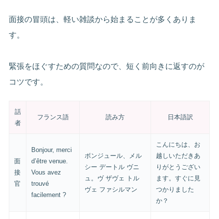
面接の冒頭は、軽い雑談から始まることが多くありま
す。
緊張をほぐすための質問なので、短く前向きに返すのが
コツです。
話
フランス語
読み方
日本語訳
者
こんにちは、お
Bonjour, merci
ボンジュール、メル
越しいただきあ
面
d’être venue.
シー デートル ヴニ
りがとうござい
接
Vous avez
ュ。ヴ ザヴェ トル
ます。すぐに見
官
trouvé
ヴェ ファシルマン
つかりました
facilement ?
か？