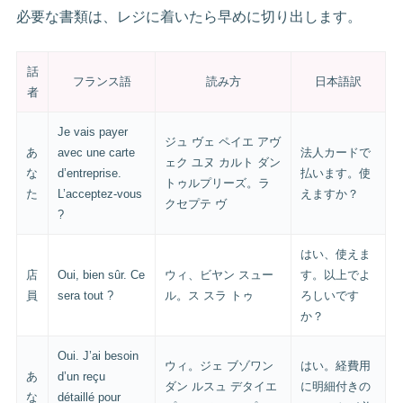
必要な書類は、レジに着いたら早めに切り出します。
話
フランス語
読み方
日本語訳
者
Je vais payer
ジュ ヴェ ペイエ アヴ
あ
avec une carte
法人カードで
ェク ユヌ カルト ダン
な
d’entreprise.
払います。使
トゥルプリーズ。ラ
た
L’acceptez-vous
えますか？
クセプテ ヴ
?
はい、使えま
店
Oui, bien sûr. Ce
ウィ、ビヤン スュー
す。以上でよ
員
sera tout ?
ル。ス スラ トゥ
ろしいです
か？
Oui. J’ai besoin
ウィ。ジェ ブゾワン
はい。経費用
あ
d’un reçu
ダン ルスュ デタイエ
に明細付きの
な
détaillé pour