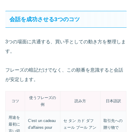
会話を成功させる3つのコツ
3つの場面に共通する、買い手としての動き方を整理しま
す。
フレーズの暗記だけでなく、この順番を意識すると会話
が安定します。
使うフレーズの
コツ
読み方
日本語訳
例
用途を
C’est un cadeau
セ タン カド ダフ
取引先への
最初に
d’affaires pour
ェール プール アン
贈り物で
言い切