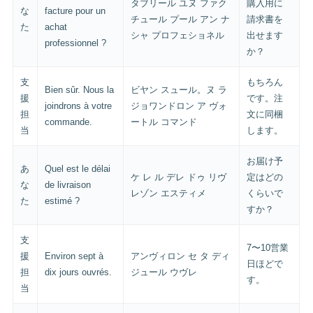
タブリール ユヌ ファク
購入用に
な
facture pour un
チュール プール アン ナ
請求書を
た
achat
シャ プロフェショネル
出せます
professionnel ?
か？
支
もちろん
Bien sûr. Nous la
ビヤン スュール。ヌ ラ
援
です。注
joindrons à votre
ジョワンドロン ア ヴォ
担
文に同梱
commande.
ートル コマンド
当
します。
お届け予
あ
Quel est le délai
ケ レ ル デレ ドゥ リヴ
定はどの
な
de livraison
レゾン エスティメ
くらいで
た
estimé ?
すか？
支
7〜10営業
援
Environ sept à
アンヴィロン セ タ ディ
日ほどで
担
dix jours ouvrés.
ジュール ウヴレ
す。
当