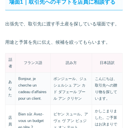
場面1｜取引先へのギフトを店員に相談する
出張先で、取引先に渡す手土産を探している場面です。
用途と予算を先に伝え、候補を絞ってもらいます。
話
フランス語
読み方
日本語訳
者
Bonjour, je
ボンジュール、ジュ
こんにちは、
あ
cherche un
シェルシュ アン カ
取引先への贈
な
cadeau d’affaires
ド ダフェール プー
り物を探して
た
pour un client.
ル アン クリヤン
います。
かしこまりま
Bien sûr. Avez-
ビヤン スュール。ア
店
した。ご予算
vous un budget
ヴェ ヴ アン ビュジ
員
はお決まりで
en tête ?
ェ オン テート