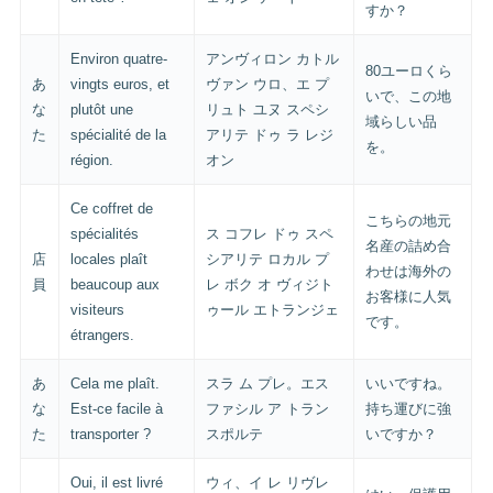
すか？
Environ quatre-
アンヴィロン カトル
80ユーロくら
あ
vingts euros, et
ヴァン ウロ、エ プ
いで、この地
な
plutôt une
リュト ユヌ スペシ
域らしい品
た
spécialité de la
アリテ ドゥ ラ レジ
を。
région.
オン
Ce coffret de
こちらの地元
spécialités
ス コフレ ドゥ スペ
名産の詰め合
店
locales plaît
シアリテ ロカル プ
わせは海外の
員
beaucoup aux
レ ボク オ ヴィジト
お客様に人気
visiteurs
ゥール エトランジェ
です。
étrangers.
あ
Cela me plaît.
スラ ム プレ。エス
いいですね。
な
Est-ce facile à
ファシル ア トラン
持ち運びに強
た
transporter ?
スポルテ
いですか？
Oui, il est livré
ウィ、イ レ リヴレ