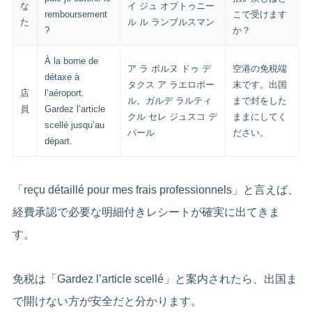
な
イ ジュ オプトゥニー
remboursement
こで受けます
た
ル ル ランブルスマン
?
か？
À la borne de
ア ラ ボルヌ ドゥ デ
空港の免税端
détaxe à
タクス ア ラエロポー
末です。出国
店
l’aéroport.
ル。ガルデ ラルティ
まで封をした
員
Gardez l’article
クル セレ ジュスコ デ
ままにしてく
scellé jusqu’au
パール
ださい。
départ.
「reçu détaillé pour mes frais professionnels」と言えば、
経費承認で必要な明細付きレシートが確実に出てきま
す。
免税は「Gardez l’article scellé」と案内されたら、出国ま
で開けない方が安全だと分かります。