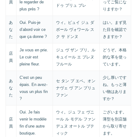
員
le regarder de
ってご覧にな
ドゥ プリュ プレ
plus près ?
りますか？
あ
Oui. Puis-je
ウィ。ピュイ ジュ ダ
はい。まず見
な
d’abord voir ce
ボール ヴォワール ス
た目を確認で
た
que ça donne ?
ク サ ドンヌ
きますか？
Je vous en prie.
ジュ ヴ ザン プリ。ル
どうぞ。本格
店
Le cuir est
キュイール エ プレヌ
的な革を使っ
員
pleine fleur.
フルール
ています。
C’est un peu
少し厚いです
あ
セ タン プ エペ。オン
épais. En avez-
ね。もっと薄
な
ナヴェ ヴ アン プリュ
vous un plus fin
い物はありま
た
ファン
?
すか？
Oui. Je fais
ウィ。ジュ フェ ヴニ
ございます。
店
venir le modèle
ール ル モデル ファン
薄型を別店舗
員
fin d’une autre
デュヌ オートル ブテ
から取り寄せ
boutique.
ィック
ます。