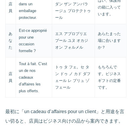
はい、保護用
店
dans un
ダン ザン アンバラ
の箱に入って
員
emballage
ージュ プロテクトゥ
います。
protecteur.
ール
Est-ce approprié
あ
エス アプロプリエ
あらたまった
pour une
な
プール ユヌ オカジ
場に合います
occasion
た
オン フォルメル
か？
formelle ?
Tout à fait. C’est
トゥ タ フェ。セ タ
もちろんで
un de nos
店
ン ドゥ ノ カド ダフ
す。ビジネス
cadeaux
員
ェール レ プリュ ゾ
ギフトの定番
d’affaires les
フェール
です。
plus offerts.
最初に「un cadeau d’affaires pour un client」と用途を言
い切ると、店員はビジネス向けの品から案内できます。