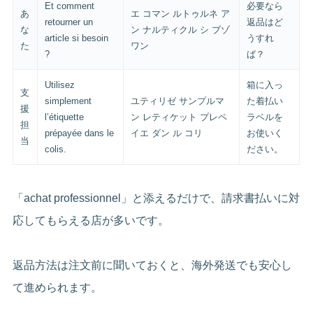
Et comment
必要なら
あ
エ コマン ルトゥルネ ア
retourner un
返品はど
な
ン ナルティクル シ ブゾ
article si besoin
うすれ
た
ワン
?
ば？
Utilisez
箱に入っ
支
simplement
ユティリゼ サンプルマ
た着払い
援
l’étiquette
ン レティケット プレペ
ラベルを
担
prépayée dans le
イエ ダン ル コリ
お使いく
当
colis.
ださい。
「achat professionnel」と添えるだけで、請求書払いに対
応してもらえる店が多いです。
返品方法は注文前に聞いておくと、海外発送でも安心し
て進められます。