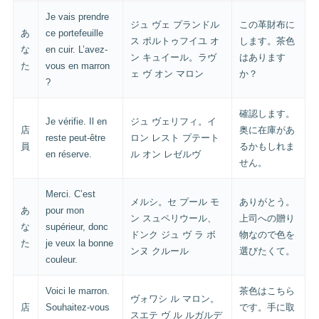
Je vais prendre
ジュ ヴェ プランドル
この革財布に
あ
ce portefeuille
ス ポルトゥフイユ オ
します。茶色
な
en cuir. L’avez-
ン キュイール。ラヴ
はあります
た
vous en marron
ェ ヴ オン マロン
か？
?
確認します。
Je vérifie. Il en
ジュ ヴェリフィ。イ
店
奥に在庫があ
reste peut-être
ロン レスト プテート
員
るかもしれま
en réserve.
ル オン レゼルヴ
せん。
Merci. C’est
メルシ。セ プール モ
ありがとう。
あ
pour mon
ン スュペリウール、
上司への贈り
な
supérieur, donc
ドンク ジュ ヴ ラ ボ
物なので色を
た
je veux la bonne
ンヌ クルール
選びたくて。
couleur.
Voici le marron.
茶色はこちら
ヴォワシ ル マロン。
店
Souhaitez-vous
です。手に取
スエテ ヴ ル ルガルデ