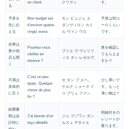
un client.
クリヤン
す。
る
予算を
Mon budget est
モン ビュジェ エ
予算は80ユ
先に伝
d’environ quatre-
ダンヴィロン カト
ーロくらい
える
vingts euros.
ル ヴァン ウロ
です。
在庫は
Pourriez-vous
奥を確認し
奥や他
プリエ ヴ ヴェリフ
vérifier en
てもらえま
店も聞
ィエ オン レゼルヴ
réserve ?
すか？
く
C’est un peu
不満は
セ タン プ エペ。
少し厚いで
épais. Quelque
具体的
ケルク ショーズ ド
す。もっと
chose de plus
に言う
ゥ プリュ ファン
薄い物は？
fin ?
経費書
明細付きの
類は会
J’ai besoin d’un
ジェ ブゾワン ダン
レシートが
計時に
reçu détaillé.
ルスュ デタイエ
要ります。