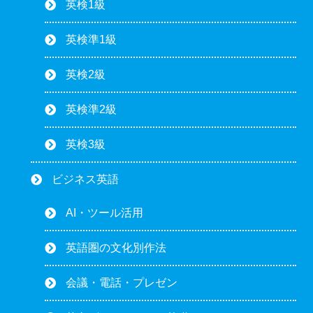
英検1級
英検準1級
英検2級
英検準2級
英検3級
ビジネス英語
AI・ツール活用
英語圏の文化別作法
会議・電話・プレゼン