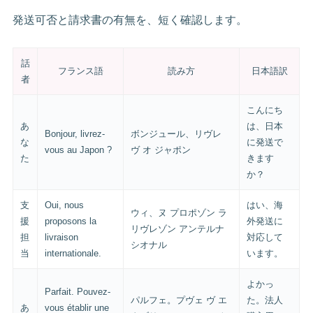
発送可否と請求書の有無を、短く確認します。
話
フランス語
読み方
日本語訳
者
こんにち
あ
は、日本
Bonjour, livrez-
ボンジュール、リヴレ
な
に発送で
vous au Japon ?
ヴ オ ジャポン
た
きます
か？
支
Oui, nous
はい、海
ウィ、ヌ プロポゾン ラ
援
proposons la
外発送に
リヴレゾン アンテルナ
担
livraison
対応して
シオナル
当
internationale.
います。
よかっ
Parfait. Pouvez-
パルフェ。プヴェ ヴ エ
た。法人
あ
vous établir une