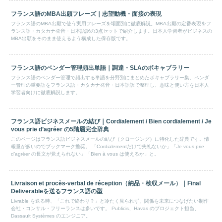
フランス語のMBA出願フレーズ｜志望動機・面接の表現
フランス語のMBA出願で使う実用フレーズを場面別に徹底解説。MBA出願の定番表現をフ
ランス語・カタカナ発音・日本語訳の3点セットで紹介します。日本人学習者がビジネスの
MBA出願をそのまま使えるよう構成した保存版です。
フランス語のベンダー管理頻出単語｜調達・SLAのボキャブラリー
フランス語のベンダー管理で頻出する単語を分野別にまとめたボキャブラリー集。ベンダ
ー管理の重要語をフランス語・カタカナ発音・日本語訳で整理し、意味と使い方を日本人
学習者向けに徹底解説します。
フランス語ビジネスメールの結び｜Cordialement / Bien cordialement / Je
vous prie d’agréer の5階層完全辞典
このページはフランス語ビジネスメールの結び（クロージング）に特化した辞典です。情
報量が多いのでブックマーク推奨。 「Cordialementだけで失礼ないか」「Je vous prie
d’agréer の長文が覚えられない」「Bien à vous は使えるか」と。
Livraison et procès-verbal de réception（納品・検収メール）｜Final
Deliverableを送るフランス語の型
Livrable を送る時、「これで終わり？」と冷たく見られず、関係を未来につなげたい制作
会社・コンサル・フリーランスは多いです。 Publicis、Havas のプロジェクト担当、
Dassault Systèmes のエンジニア。