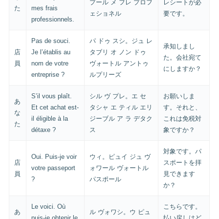
プール メ フレ プロフ
レシートが必
た
mes frais
ェショネル
要です。
professionnels.
Pas de souci.
パ ドゥ スシ。ジュ レ
承知しまし
店
Je l’établis au
タブリ オ ノン ドゥ
た。会社宛て
員
nom de votre
ヴォートル アントゥ
にしますか？
entreprise ?
ルプリーズ
S’il vous plaît.
シル ヴ プレ。エ セ
お願いしま
あ
Et cet achat est-
タシャ エ ティル エリ
す。それと、
な
il éligible à la
ジーブル ア ラ デタク
これは免税対
た
détaxe ?
ス
象ですか？
対象です。パ
Oui. Puis-je voir
ウィ。ピュイ ジュ ヴ
店
スポートを拝
votre passeport
ォワール ヴォートル
員
見できます
?
パスポール
か？
Le voici. Où
こちらです。
あ
ル ヴォワシ。ウ ピュ
puis-je obtenir le
払い戻しはど