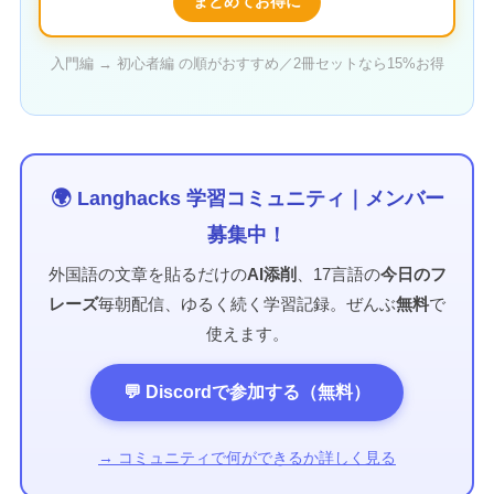
まとめてお得に
入門編 → 初心者編 の順がおすすめ／2冊セットなら15%お得
🌍 Langhacks 学習コミュニティ｜メンバー
募集中！
外国語の文章を貼るだけの
AI添削
、17言語の
今日のフ
レーズ
毎朝配信、ゆるく続く学習記録。ぜんぶ
無料
で
使えます。
💬 Discordで参加する（無料）
→ コミュニティで何ができるか詳しく見る