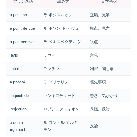
フランス語
読み方
日本語訳
la position
ラ ポジスィオン
立場、見解
le point de vue
ル ポワン ドゥ ヴュ
観点、見方
la perspective
ラ ペルスペクティヴ
視点
l’avis
ラヴィ
意見
l’intérêt
ランテレ
利害、関心事
la priorité
ラ プリオリテ
優先事項
l’inquiétude
ランキエチュード
懸念、気がかり
l’objection
ロブジェクスィオン
異議、反対
le contre-
ル コントル アルギュ
反論
argument
モン