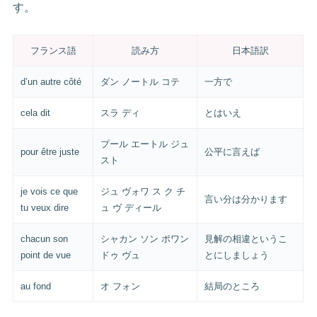
す。
フランス語
読み方
日本語訳
d’un autre côté
ダン ノートル コテ
一方で
cela dit
スラ ディ
とはいえ
プール エートル ジュ
pour être juste
公平に言えば
スト
je vois ce que
ジュ ヴォワ ス ク チ
言い分は分かります
tu veux dire
ュ ヴ ディール
chacun son
シャカン ソン ポワン
見解の相違というこ
point de vue
ドゥ ヴュ
とにしましょう
au fond
オ フォン
結局のところ