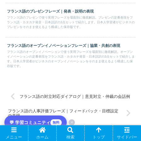
フランス語のプレゼンフレーズ｜発表・説明の表現
フランス語のプレゼンで使う実用フレーズを場面別に徹底解説。プレゼンの定番表現をフ
ランス語・カタカナ発音・日本語訳の3点セットで紹介します。日本人学習者がビジネスの
プレゼンをそのまま使えるよう構成した保存版です。
フランス語のオープンイノベーションフレーズ｜協業・共創の表現
フランス語のオープンイノベーションで使う実用フレーズを場面別に徹底解説。オープン
イノベーションの定番表現をフランス語・カタカナ発音・日本語訳の3点セットで紹介しま
す。日本人学習者がビジネスのオープンイノベーションをそのまま使えるよう構成した保
存版です。
フランス語の対立対応ダイアログ｜意見対立・仲裁の会話例
フランス語の人事評価フレーズ｜フィードバック・目標設定
の表現
💬 学習コミュニティ
×
無料
ホーム
フランス語
メニュー
ホーム
検索
トップ
サイドバー