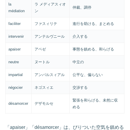
la
ラ メディアスィオ
仲裁、調停
médiation
ン
faciliter
ファスィリテ
進行を助ける、まとめる
intervenir
アンテルヴニール
介入する
apaiser
アペゼ
事態を鎮める、和らげる
neutre
ヌートル
中立の
impartial
アンパルスィアル
公平な、偏らない
négocier
ネゴスィエ
交渉する
緊張を和らげる、未然に収
désamorcer
デザモルセ
める
「apaiser」「désamorcer」は、ぴりついた空気を鎮める