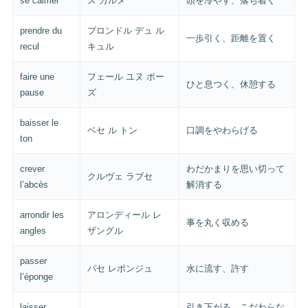
se calmer
ス カルメ
頭を冷やす、落ち着く
prendre du
プロンドル デュ ル
一歩引く、距離を置く
recul
キュル
faire une
フェール ユヌ ポー
ひと息つく、休憩する
pause
ズ
baisser le
ベセ ル トン
口調をやわらげる
ton
crever
わだかまりを思い切って
クルヴェ ラブセ
l’abcès
解消する
arrondir les
アロンディール レ
事を丸く収める
angles
ザングル
passer
パセ レポンジュ
水に流す、許す
l’éponge
laisser
引き下がる、こだわらな