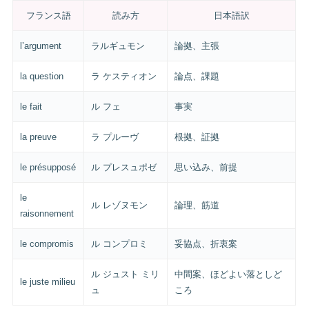
フランス語
読み方
日本語訳
l’argument
ラルギュモン
論拠、主張
la question
ラ ケスティオン
論点、課題
le fait
ル フェ
事実
la preuve
ラ プルーヴ
根拠、証拠
le présupposé
ル プレスュポゼ
思い込み、前提
le
ル レゾヌモン
論理、筋道
raisonnement
le compromis
ル コンプロミ
妥協点、折衷案
ル ジュスト ミリ
中間案、ほどよい落としど
le juste milieu
ュ
ころ