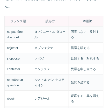
ん。
フランス語
読み方
日本語訳
ne pas être
ヌ パ エートル ダコー
同意しない、反対す
d’accord
ル
る
objecter
オブジェクテ
異議を唱える
s’opposer
ソポゼ
反対する、対抗する
contester
コンテステ
異議を申し立てる
remettre en
ルメトル オン ケステ
疑問を呈する
question
ィオン
反応する、異を唱え
réagir
レアジール
る