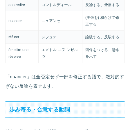
contredire
コントルディール
反論する、矛盾する
(主張を) 和らげて修
nuancer
ニュアンセ
正する
réfuter
レフュテ
論破する、反駁する
émettre une
エメトル ユヌ レゼル
留保をつける、懸念
réserve
ヴ
を示す
「nuancer」は全否定せず一部を修正する語で、敵対的す
ぎない反論を表せます。
歩み寄る・合意する動詞