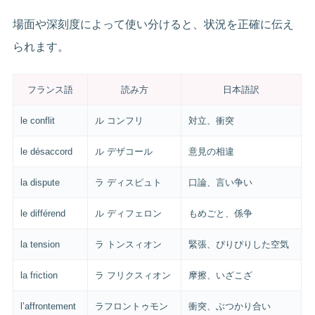
場面や深刻度によって使い分けると、状況を正確に伝え
られます。
フランス語
読み方
日本語訳
le conflit
ル コンフリ
対立、衝突
le désaccord
ル デザコール
意見の相違
la dispute
ラ ディスピュト
口論、言い争い
le différend
ル ディフェロン
もめごと、係争
la tension
ラ トンスィオン
緊張、ぴりぴりした空気
la friction
ラ フリクスィオン
摩擦、いざこざ
l’affrontement
ラフロントゥモン
衝突、ぶつかり合い