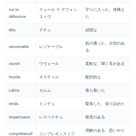
sur la
スュール ラ デフォン
守りに入った、身構え
défensive
スィヴ
た
têtu
テチュ
頑固な
筋の通った、分別のあ
raisonnable
レゾナーブル
る
ouvert
ウヴェール
柔軟な、聞く耳がある
hostile
オスティル
敵対的な
calme
カルム
落ち着いた
tendu
トンデュ
緊張した、張り詰めた
respectueux
レスペクチュ
敬意のある
理解のある、思いやり
compréhensif
コンプレオンスィフ