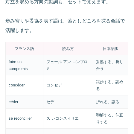
対立を収める方向の動詞も、セットで覚えます。
歩み寄りや妥協を表す語は、落としどころを探る会話で
活躍します。
フランス語
読み方
日本語訳
faire un
フェール アン コンプロ
妥協する、折り
compromis
ミ
合う
譲歩する、認め
concéder
コンセデ
る
céder
セデ
折れる、譲る
和解する、仲直
se réconcilier
ス レコンスィリエ
りする