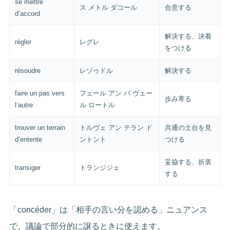
se mettre
ス メトル ダコール
合意する
d’accord
解決する、決着
régler
レグレ
をつける
résoudre
レゾゥドル
解決する
faire un pas vers
フェール アン パ ヴェー
歩み寄る
l’autre
ル ロートル
trouver un terrain
トルヴェ アン テラン ド
共通の土台を見
d’entente
ントント
つける
妥協する、折衷
transiger
トランジジェ
する
「concéder」は「相手の言い分を認める」ニュアンス
で、議論で部分的に譲るときに使えます。