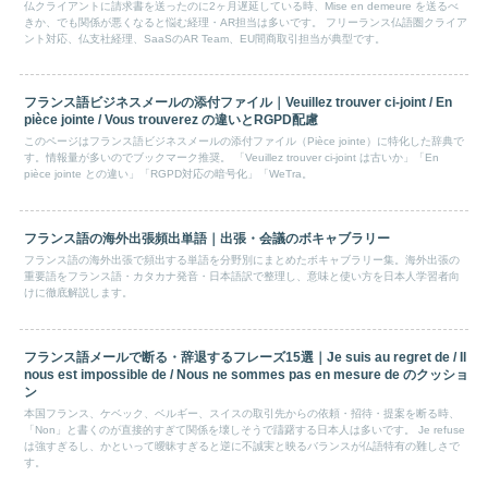
仏クライアントに請求書を送ったのに2ヶ月遅延している時、Mise en demeure を送るべ
きか、でも関係が悪くなると悩む経理・AR担当は多いです。 フリーランス仏語圏クライア
ント対応、仏支社経理、SaaSのAR Team、EU間商取引担当が典型です。
フランス語ビジネスメールの添付ファイル｜Veuillez trouver ci-joint / En
pièce jointe / Vous trouverez の違いとRGPD配慮
このページはフランス語ビジネスメールの添付ファイル（Pièce jointe）に特化した辞典で
す。情報量が多いのでブックマーク推奨。 「Veuillez trouver ci-joint は古いか」「En
pièce jointe との違い」「RGPD対応の暗号化」「WeTra。
フランス語の海外出張頻出単語｜出張・会議のボキャブラリー
フランス語の海外出張で頻出する単語を分野別にまとめたボキャブラリー集。海外出張の
重要語をフランス語・カタカナ発音・日本語訳で整理し、意味と使い方を日本人学習者向
けに徹底解説します。
フランス語メールで断る・辞退するフレーズ15選｜Je suis au regret de / Il
nous est impossible de / Nous ne sommes pas en mesure de のクッショ
ン
本国フランス、ケベック、ベルギー、スイスの取引先からの依頼・招待・提案を断る時、
「Non」と書くのが直接的すぎて関係を壊しそうで躊躇する日本人は多いです。 Je refuse
は強すぎるし、かといって曖昧すぎると逆に不誠実と映るバランスが仏語特有の難しさで
す。