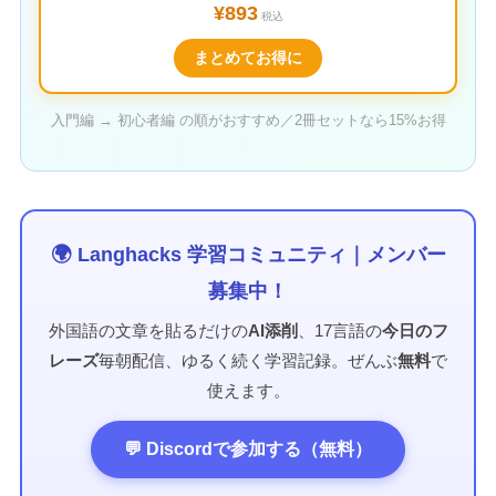
¥893
税込
まとめてお得に
入門編 → 初心者編 の順がおすすめ／2冊セットなら15%お得
🌍 Langhacks 学習コミュニティ｜メンバー
募集中！
外国語の文章を貼るだけの
AI添削
、17言語の
今日のフ
レーズ
毎朝配信、ゆるく続く学習記録。ぜんぶ
無料
で
使えます。
💬 Discordで参加する（無料）