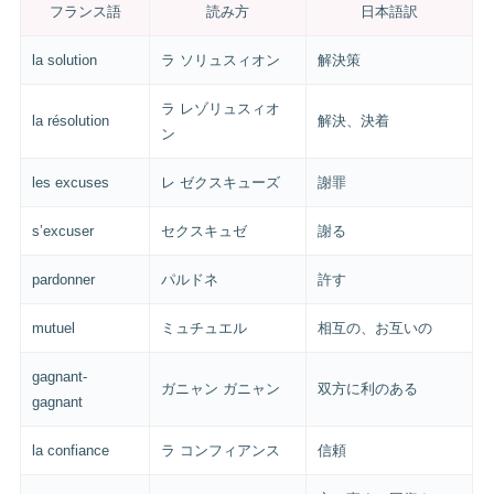
フランス語
読み方
日本語訳
la solution
ラ ソリュスィオン
解決策
ラ レゾリュスィオ
la résolution
解決、決着
ン
les excuses
レ ゼクスキューズ
謝罪
s’excuser
セクスキュゼ
謝る
pardonner
パルドネ
許す
mutuel
ミュチュエル
相互の、お互いの
gagnant-
ガニャン ガニャン
双方に利のある
gagnant
la confiance
ラ コンフィアンス
信頼