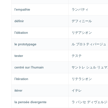
l’empathie
ランパティ
définir
デフィニール
l’idéation
リデアシオン
le prototypage
ル プロトティパージュ
tester
テステ
centré sur l’humain
サントレ シュル リュマ
l’itération
リテラシオン
itérer
イテレ
la pensée divergente
ラ パンセ ディヴェル