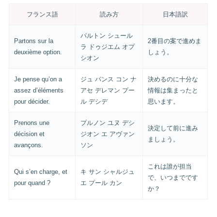
フランス語
読み方
日本語訳
パルトン シュール
Partons sur la
2番目の案で進めま
ラ ドゥジエム オプ
deuxième option.
しょう。
シオン
Je pense qu’on a
ジュ パンス コン ナ
決めるのに十分な
assez d’éléments
アセ デレマン プー
情報は集まったと
pour décider.
ル デシデ
思います。
Prenons une
プルノン ユヌ デシ
決定して前に進み
décision et
ジオン エ アヴァン
ましょう。
avançons.
ソン
これは誰が担当
Qui s’en charge, et
キ サン シャルジュ
で、いつまでです
pour quand ?
エ プール カン
か？