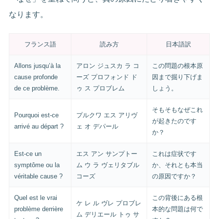
なります。
フランス語
読み方
日本語訳
Allons jusqu’à la
アロン ジュスカ ラ コ
この問題の根本原
cause profonde
ーズ プロフォンド ド
因まで掘り下げま
de ce problème.
ゥ ス プロブレム
しょう。
そもそもなぜこれ
Pourquoi est-ce
プルクワ エス アリヴ
が起きたのです
arrivé au départ ?
ェ オ デパール
か？
Est-ce un
エス アン サンプトー
これは症状です
symptôme ou la
ム ウ ラ ヴェリタブル
か、それとも本当
véritable cause ?
コーズ
の原因ですか？
Quel est le vrai
この背後にある根
ケ レ ル ヴレ プロブレ
problème derrière
本的な問題は何で
ム デリエール トゥ サ