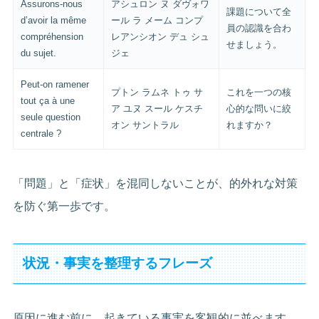
Assurons-nous
アシュロン ヌ ダヴォワ
課題について全
d’avoir la même
ール ラ メーム コンプ
員の認識を合わ
compréhension
レアンシオン デュ シュ
せましょう。
du sujet.
ジェ
Peut-on ramener
プトン ラムネ トゥ サ
これを一つの核
tout ça à une
ア ユヌ スール ケスチ
心的な問いに絞
seule question
オン サントラル
れますか？
centrale ?
「問題」と「症状」を混同しないことが、的外れな対策
を防ぐ第一歩です。
状況・事実を整理するフレーズ
原因に進む前に、起きている事実を客観的に並べます。