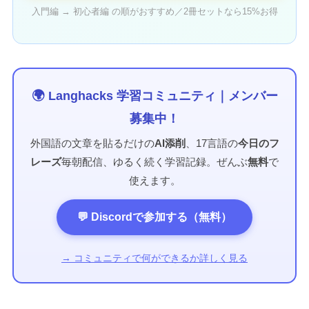
入門編 → 初心者編 の順がおすすめ／2冊セットなら15%お得
🌍 Langhacks 学習コミュニティ｜メンバー
募集中！
外国語の文章を貼るだけの
AI添削
、17言語の
今日のフ
レーズ
毎朝配信、ゆるく続く学習記録。ぜんぶ
無料
で
使えます。
💬 Discordで参加する（無料）
→ コミュニティで何ができるか詳しく見る