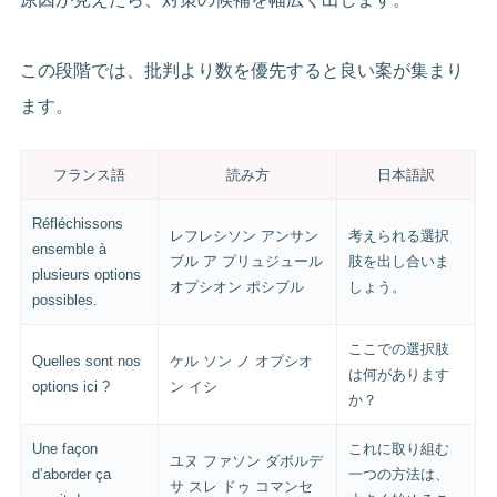
この段階では、批判より数を優先すると良い案が集まり
ます。
フランス語
読み方
日本語訳
Réfléchissons
レフレシソン アンサン
考えられる選択
ensemble à
ブル ア プリュジュール
肢を出し合いま
plusieurs options
オプシオン ポシブル
しょう。
possibles.
ここでの選択肢
Quelles sont nos
ケル ソン ノ オプシオ
は何があります
options ici ?
ン イシ
か？
Une façon
これに取り組む
ユヌ ファソン ダボルデ
d’aborder ça
一つの方法は、
サ スレ ドゥ コマンセ