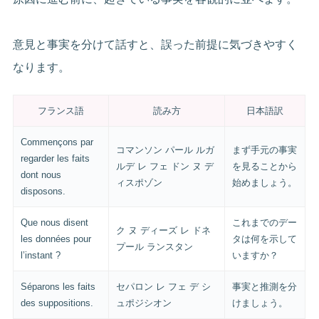
意見と事実を分けて話すと、誤った前提に気づきやすく
なります。
フランス語
読み方
日本語訳
Commençons par
コマンソン パール ルガ
まず手元の事実
regarder les faits
ルデ レ フェ ドン ヌ デ
を見ることから
dont nous
ィスポゾン
始めましょう。
disposons.
Que nous disent
これまでのデー
ク ヌ ディーズ レ ドネ
les données pour
タは何を示して
プール ランスタン
l’instant ?
いますか？
Séparons les faits
セパロン レ フェ デ シ
事実と推測を分
des suppositions.
ュポジシオン
けましょう。