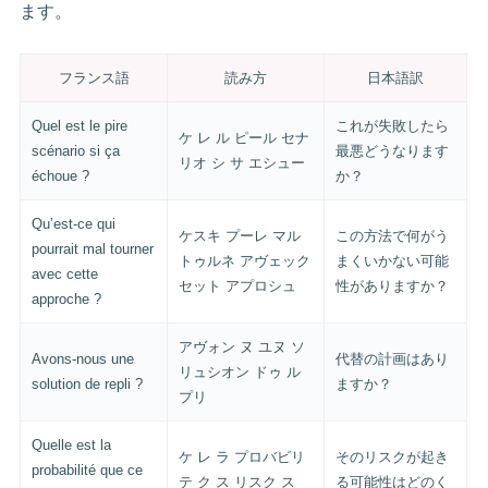
ます。
フランス語
読み方
日本語訳
Quel est le pire
これが失敗したら
ケ レ ル ピール セナ
scénario si ça
最悪どうなります
リオ シ サ エシュー
échoue ?
か？
Qu’est-ce qui
ケスキ プーレ マル
この方法で何がう
pourrait mal tourner
トゥルネ アヴェック
まくいかない可能
avec cette
セット アプロシュ
性がありますか？
approche ?
アヴォン ヌ ユヌ ソ
Avons-nous une
代替の計画はあり
リュシオン ドゥ ル
solution de repli ?
ますか？
プリ
Quelle est la
ケ レ ラ プロバビリ
そのリスクが起き
probabilité que ce
テ ク ス リスク ス
る可能性はどのく