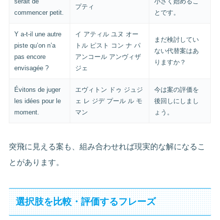
serait de
小さく始めるこ
プティ
commencer petit.
とです。
Y a-t-il une autre
イ アティル ユヌ オー
まだ検討してい
piste qu’on n’a
トル ピスト コン ナ パ
ない代替案はあ
pas encore
アンコール アンヴィザ
りますか？
envisagée ?
ジェ
Évitons de juger
エヴィトン ドゥ ジュジ
今は案の評価を
les idées pour le
ェ レ ジデ プール ル モ
後回しにしまし
moment.
マン
ょう。
突飛に見える案も、組み合わせれば現実的な解になるこ
とがあります。
選択肢を比較・評価するフレーズ