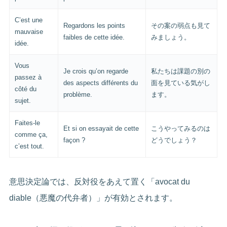
C’est une
Regardons les points
その案の弱点も見て
mauvaise
faibles de cette idée.
みましょう。
idée.
Vous
Je crois qu’on regarde
私たちは課題の別の
passez à
des aspects différents du
面を見ている気がし
côté du
problème.
ます。
sujet.
Faites-le
Et si on essayait de cette
こうやってみるのは
comme ça,
façon ?
どうでしょう？
c’est tout.
意思決定論では、反対役をあえて置く「avocat du
diable（悪魔の代弁者）」が有効とされます。