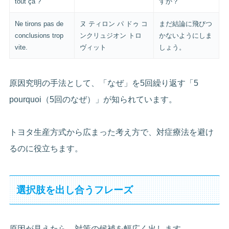
tout ça ?
すか？
Ne tirons pas de
ヌ ティロン パ ドゥ コ
まだ結論に飛びつ
conclusions trop
ンクリュジオン トロ
かないようにしま
vite.
ヴィット
しょう。
原因究明の手法として、「なぜ」を5回繰り返す「5
pourquoi（5回のなぜ）」が知られています。
トヨタ生産方式から広まった考え方で、対症療法を避け
るのに役立ちます。
選択肢を出し合うフレーズ
原因が見えたら、対策の候補を幅広く出します。