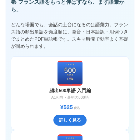
📚 フランス語をもっと伸ばすなら、まず語彙か
ら。
どんな場面でも、会話の土台になるのは語彙力。フラン
ス語の頻出単語を頻度順に、発音・日本語訳・用例つき
でまとめたPDF単語帳です。スキマ時間で効率よく基礎
が固められます。
頻出500単語 入門編
A1相当・最初の500語
¥525
税込
詳しく見る