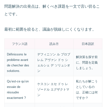
問題解決の出発点は、解くべき課題を一文で言い切るこ
とです。
最初に範囲を絞ると、議論が脱線しにくくなります。
フランス語
読み方
日本語訳
Définissons le
デフィニソン ル プロブ
解決策を探す前
problème avant
レム アヴァン ドゥ シ
に、問題を定義
de chercher des
ェルシェ デ ソリュシオ
しましょう。
solutions.
ン
Qu’est-ce qu’on
私たちが解こう
ケスコン エセ ドゥ レ
essaie de
としているの
ゾードル エグザクトマ
résoudre
は、正確には何
ン
exactement ?
ですか？