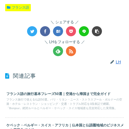
フランス語
シェアする
LHをフォローする
LH
関連記事
フランス語の旅行基本フレーズ50選｜空港から帰国まで完全ガイド
フランス旅行で使える仏語50選。パリ・リヨン・ニース・ストラスブール・ボルドーの空
港・ホテル・レストラン・ショッピング・交通・トラブル対応を3段表記で網羅。
「Bonjour」絶対ルールとベルギー・ケベック・スイス地域差も完全対応した実用集。
ケベック・ベルギー・スイス・アフリカ｜仏本国と仏語圏地域のビジネスメ