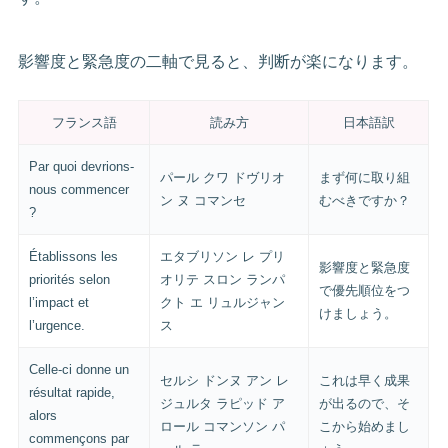
影響度と緊急度の二軸で見ると、判断が楽になります。
フランス語
読み方
日本語訳
Par quoi devrions-
パール クワ ドヴリオ
まず何に取り組
nous commencer
ン ヌ コマンセ
むべきですか？
?
Établissons les
エタブリソン レ プリ
影響度と緊急度
priorités selon
オリテ スロン ランパ
で優先順位をつ
l’impact et
クト エ リュルジャン
けましょう。
l’urgence.
ス
Celle-ci donne un
セルシ ドンヌ アン レ
これは早く成果
résultat rapide,
ジュルタ ラピッド ア
が出るので、そ
alors
ロール コマンソン パ
こから始めまし
commençons par