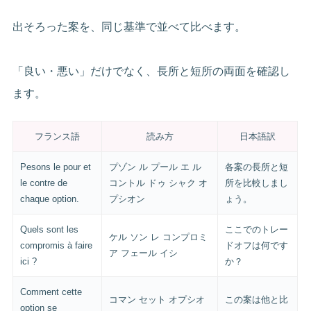
出そろった案を、同じ基準で並べて比べます。
「良い・悪い」だけでなく、長所と短所の両面を確認し
ます。
フランス語
読み方
日本語訳
Pesons le pour et
プゾン ル プール エ ル
各案の長所と短
le contre de
コントル ドゥ シャク オ
所を比較しまし
chaque option.
プシオン
ょう。
Quels sont les
ここでのトレー
ケル ソン レ コンプロミ
compromis à faire
ドオフは何です
ア フェール イシ
ici ?
か？
Comment cette
コマン セット オプシオ
この案は他と比
option se