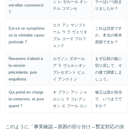
ン レ ゼルール オン
ラーはいつ始ま
ont-elles commencé
テル コマンセ
りましたか？
?
エス アン サンプト
Est-ce un symptôme
これは症状です
ーム ウ ラ ヴェリタ
ou la véritable cause
か、本当の根本
ブル コーズ プロフ
profonde ?
原因ですか？
ォンド
Revenons d’abord à
ルヴノン ダボール
まず以前の版に
la version
ア ラ ヴェルシオン
切り戻して、そ
précédente, puis
プレセダント ピュ
の後で調査しま
enquêtons.
イ アンケトン
しょう。
Qui prend en charge
キ プラン アン シャ
修正は誰が担当
la correction, et pour
ルジュ ラ コレクシ
で、いつまでで
quand ?
オン エ プール カン
すか？
このように「事実確認→原因の切り分け→暫定対応の決