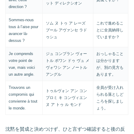
ット ディレクシオン
direction ?
Sommes-nous
ソム ヌ トゥ ア レーズ
これで進めるこ
tous à l’aise pour
プール アヴァンセ ラド
とに全員納得し
avancer là-
ゥシュ
ていますか？
dessus ?
Je comprends
ジュ コンプラン ヴォー
おっしゃること
votre point de
トル ポワン ドゥ ヴュ メ
は分かります
vue, mais voici
ヴォワシ アン ノートル
が、別の見方も
un autre angle.
アングル
あります。
Trouvons un
全員が受け入れ
トゥルヴォン アン コン
compromis qui
られる落としど
プロミ キ コンヴィエン
convienne à tout
ころを探しまし
ヌ ア トゥ ル モンド
le monde.
ょう。
沈黙を賛成と決めつけず、ひと言ずつ確認すると後の反