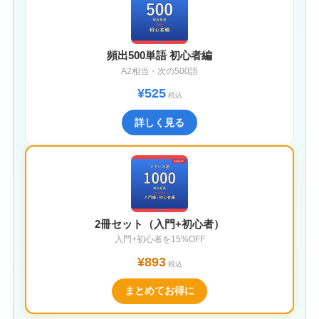
頻出500単語 初心者編
A2相当・次の500語
¥525
税込
詳しく見る
2冊セット（入門+初心者）
入門+初心者を15%OFF
¥893
税込
まとめてお得に