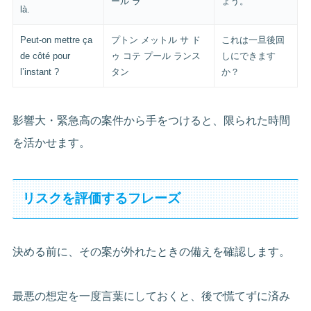
ール ラ
ょう。
là.
Peut-on mettre ça
プトン メットル サ ド
これは一旦後回
de côté pour
ゥ コテ プール ランス
しにできます
l’instant ?
タン
か？
影響大・緊急高の案件から手をつけると、限られた時間
を活かせます。
リスクを評価するフレーズ
決める前に、その案が外れたときの備えを確認します。
最悪の想定を一度言葉にしておくと、後で慌てずに済み