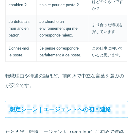
はどのくらいです
combien ?
salaire pour ce poste ?
か？
Je détestais
Je cherche un
より合った環境を
mon ancien
environnement qui me
探しています。
patron.
corresponde mieux.
Donnez-moi
Je pense correspondre
この仕事に向いて
le poste.
parfaitement à ce poste.
いると思います。
転職理由や待遇の話ほど、前向きで中立な言葉を選ぶの
が安全です。
想定シーン｜エージェントへの初回連絡
たとえば、転職エージェント（recruteur）に初めて連絡