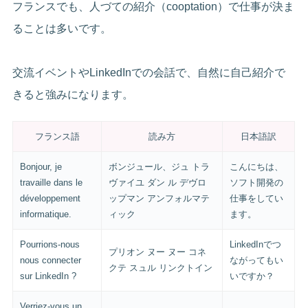
フランスでも、人づての紹介（cooptation）で仕事が決ま
ることは多いです。
交流イベントやLinkedInでの会話で、自然に自己紹介で
きると強みになります。
フランス語
読み方
日本語訳
Bonjour, je
ボンジュール、ジュ トラ
こんにちは、
travaille dans le
ヴァイユ ダン ル デヴロ
ソフト開発の
développement
ップマン アンフォルマテ
仕事をしてい
informatique.
ィック
ます。
Pourrions-nous
LinkedInでつ
プリオン ヌー ヌー コネ
nous connecter
ながってもい
クテ スュル リンクトイン
sur LinkedIn ?
いですか？
Verriez-vous un