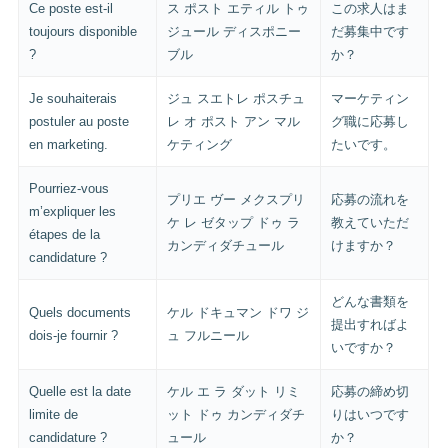
Ce poste est-il
ス ポスト エティル トゥ
この求人はま
toujours disponible
ジュール ディスポニー
だ募集中です
?
ブル
か？
Je souhaiterais
ジュ スエトレ ポスチュ
マーケティン
postuler au poste
レ オ ポスト アン マル
グ職に応募し
en marketing.
ケティング
たいです。
Pourriez-vous
プリエ ヴー メクスプリ
応募の流れを
m’expliquer les
ケ レ ゼタップ ドゥ ラ
教えていただ
étapes de la
カンディダチュール
けますか？
candidature ?
どんな書類を
Quels documents
ケル ドキュマン ドワ ジ
提出すればよ
dois-je fournir ?
ュ フルニール
いですか？
Quelle est la date
ケル エ ラ ダット リミ
応募の締め切
limite de
ット ドゥ カンディダチ
りはいつです
candidature ?
ュール
か？