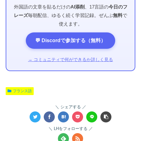
外国語の文章を貼るだけの
AI添削
、17言語の
今日のフ
レーズ
毎朝配信、ゆるく続く学習記録。ぜんぶ
無料
で
使えます。
💬 Discordで参加する（無料）
→ コミュニティで何ができるか詳しく見る
フランス語
シェアする
LHをフォローする