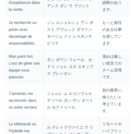
d’expérience dans
経験があり
アンス ダン ラ ヴァント
la vente.
ます。
Je recherche un
ジュ ルシェルシュ アン ポ
もっと責任
poste avec
スト アヴェック ダヴァン
のある仕事
davantage de
タージュ ドゥ レスポンサ
を探してい
responsabilités.
ビリテ
ます。
Mon point fort,
強みは厳し
モン ポワン フォール、セ
c’est de gérer une
い状況での
ドゥ ジェレ ユヌ エキップ
équipe sous
チーム管理
ス プレシオン
pression.
です。
別の業界に
J’aimerais me
ジェムレ ム ルコンヴェル
移りたいと
reconvertir dans
ティール ダン ザン オート
考えていま
un autre secteur.
ル セクトゥール
す。
Le télétravail ou
リモートや
ル テレトラヴァイユ ウ リ
l’hybride me
ハイブリッ