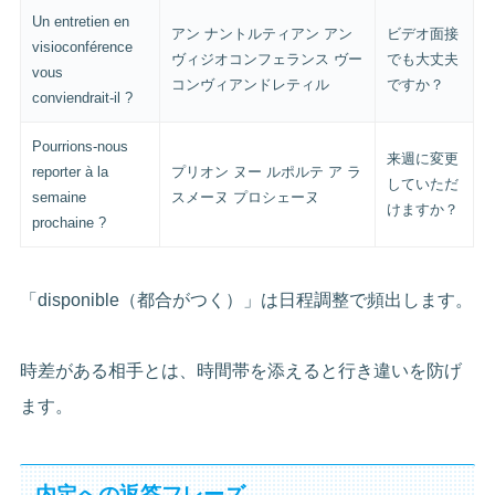
Un entretien en
アン ナントルティアン アン
ビデオ面接
visioconférence
ヴィジオコンフェランス ヴー
でも大丈夫
vous
コンヴィアンドレティル
ですか？
conviendrait-il ?
Pourrions-nous
来週に変更
reporter à la
プリオン ヌー ルポルテ ア ラ
していただ
semaine
スメーヌ プロシェーヌ
けますか？
prochaine ?
「disponible（都合がつく）」は日程調整で頻出します。
時差がある相手とは、時間帯を添えると行き違いを防げ
ます。
内定への返答フレーズ