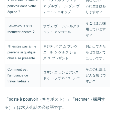
Y a-t-il des postes à
イ ヤティル デ ポスト
あなたのチー
pourvoir dans votre
ア プルヴワール ダン ヴ
ムに空きはあ
équipe ?
ォートル エキップ
りますか？
そこはまだ採
Savez-vous s’ils
サヴェ ヴー シル ルクリ
用しています
recrutent encore ?
ュット アンコール
か？
N’hésitez pas à me
ネジテ パ ア ム プレヴ
何か出てきた
prévenir si quelque
ニール シ ケルク ショー
らぜひ教えて
chose se présente.
ズ ス プレザント
ほしいです。
Comment est
そこの社風は
コマン エ ランビアンス
l’ambiance de
どんな感じで
ドゥ トラヴァイユ ラ バ
travail là-bas ?
すか？
「poste à pourvoir（空きポスト）」「recruter（採用す
る）」は求人会話の必須語です。