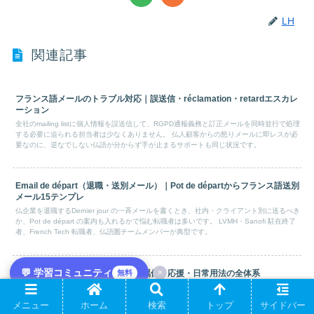
LH
関連記事
フランス語メールのトラブル対応｜誤送信・réclamation・retardエスカレ
ーション
全社のmailing listに個人情報を誤送信して、RGPD通報義務と訂正メールを同時並行で処理
する必要に迫られる担当者は少なくありません。 仏人顧客からの怒りメールに即レスが必
要なのに、逆なでしない仏語が分からず手が止まるサポートも同じ状況です。
Email de départ（退職・送別メール）｜Pot de départからフランス語送別
メール15テンプレ
仏企業を退職するDernier jour の一斉メールを書くとき、社内・クライアント別に送るべき
か、Pot de départ の案内も入れるかで悩む転職者は多いです。 LVMH・Sanofi 駐在終了
者、French Tech 転職者、仏語圏チームメンバーが典型です。
💬 学習コミュニティ
×
無料
フランス語「merde」完全辞典｜罵倒・応援・日常用法の全体系
フランス語merdeの5用法（罵倒・感嘆・幸運祈願・困難・不満）を解説。演劇界の
「Bonne merde」起源、派生merdique/emmerder、Amélie・Intouchables等実例まで。
メニュー
ホーム
検索
トップ
サイドバー