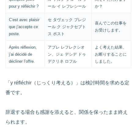
pour y réfléchir ?
ール イ レフレシール
か？
C’est avec plaisir
セ タヴェック プレジ
喜んでこの仕事を
que j’accepte ce
ール ク ジャクセプト
お受けします。
poste.
ス ポスト
Après réflexion,
アプレ レフレクシオ
よく考えた結果、
j’ai décidé de
ン、ジェ デシデ ドゥ
お断りすることに
décliner l’offre.
デクリネ ロフル
しました。
「y réfléchir（じっくり考える）」は検討時間を求める定
番です。
辞退する場合も感謝を添えると、関係を保ったまま終え
られます。