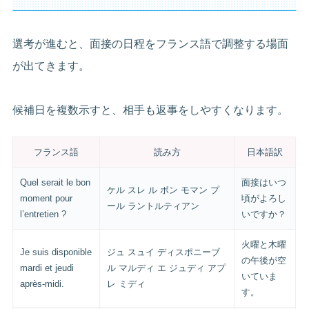
選考が進むと、面接の日程をフランス語で調整する場面
が出てきます。
候補日を複数示すと、相手も返事をしやすくなります。
フランス語
読み方
日本語訳
Quel serait le bon
面接はいつ
ケル スレ ル ボン モマン プ
moment pour
頃がよろし
ール ラントルティアン
l’entretien ?
いですか？
火曜と木曜
Je suis disponible
ジュ スュイ ディスポニーブ
の午後が空
mardi et jeudi
ル マルディ エ ジュディ アプ
いていま
après-midi.
レ ミディ
す。