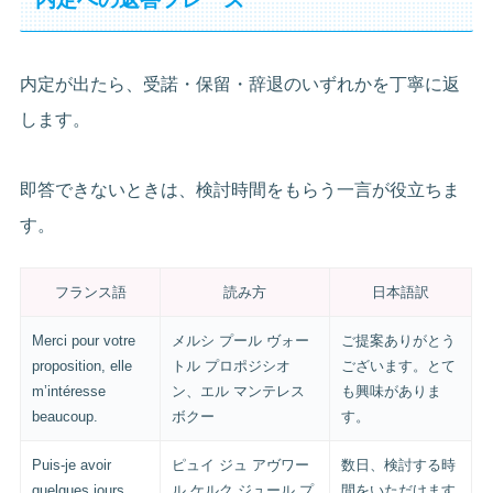
内定が出たら、受諾・保留・辞退のいずれかを丁寧に返
します。
即答できないときは、検討時間をもらう一言が役立ちま
す。
フランス語
読み方
日本語訳
Merci pour votre
メルシ プール ヴォー
ご提案ありがとう
proposition, elle
トル プロポジシオ
ございます。とて
m’intéresse
ン、エル マンテレス
も興味がありま
beaucoup.
ボクー
す。
Puis-je avoir
ピュイ ジュ アヴワー
数日、検討する時
quelques jours
ル ケルク ジュール プ
間をいただけます