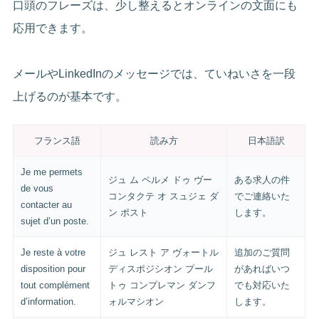
口頭のフレーズは、少し整えるとオンラインの文面にも
応用できます。
メールやLinkedInのメッセージでは、ていねいさを一段
上げるのが基本です。
フランス語
読み方
日本語訳
Je me permets
ジュ ム ペルメ ドゥ ヴー
ある求人の件
de vous
コンタクテ オ スュジェ ダ
でご連絡いた
contacter au
ン ポスト
します。
sujet d’un poste.
Je reste à votre
ジュ レスト ア ヴォートル
追加のご質問
disposition pour
ディスポジシオン プール
があればいつ
tout complément
トゥ コンプレマン ダンフ
でも対応いた
d’information.
ォルマシオン
します。