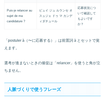
応募状況につ
Puis-je relancer au
ピュイ ジュ ルランセ オ
いて確認して
sujet de ma
スュジェ ドゥ マ カンデ
もよいです
candidature ?
ィダチュール
か？
「postuler à（〜に応募する）」は前置詞 à とセットで覚
えます。
選考が進まないときの催促は「relancer」を使うと角が立
ちません。
人脈づくりで使うフレーズ