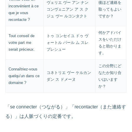
ヴェリエ ヴー アン ナン
後ほど連絡を
inconvénient à ce
コンヴェニアン ア ス ク
取ってもよい
que je vous
ジュ ヴー ルコンタクト
ですか？
recontacte ?
何かアドバイ
Tout conseil de
トゥ コンセイユ ドゥ ヴ
スをいただけ
votre part me
ォートル パール ム スレ
ると助かりま
serait précieux.
プレシュー
す。
この分野にど
Connaîtriez-vous
コネトリエ ヴー ケルカン
なたか知り合
quelqu’un dans ce
ダン ス ドメーヌ
いはいます
domaine ?
か？
「se connecter（つながる）」「recontacter（また連絡す
る）」は人脈づくりの定番です。