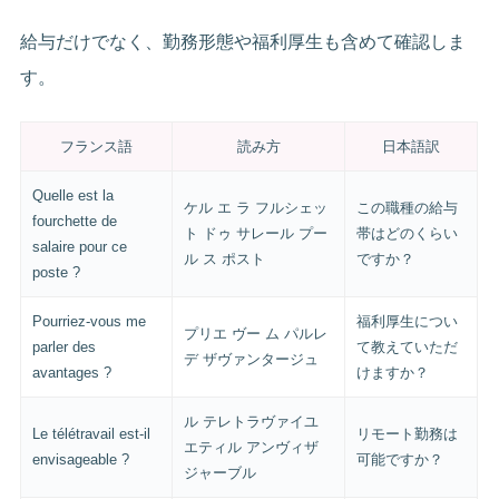
給与だけでなく、勤務形態や福利厚生も含めて確認しま
す。
フランス語
読み方
日本語訳
Quelle est la
ケル エ ラ フルシェッ
この職種の給与
fourchette de
ト ドゥ サレール プー
帯はどのくらい
salaire pour ce
ル ス ポスト
ですか？
poste ?
Pourriez-vous me
福利厚生につい
プリエ ヴー ム パルレ
parler des
て教えていただ
デ ザヴァンタージュ
avantages ?
けますか？
ル テレトラヴァイユ
Le télétravail est-il
リモート勤務は
エティル アンヴィザ
envisageable ?
可能ですか？
ジャーブル