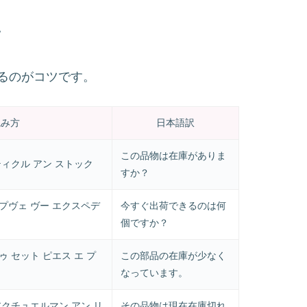
。
るのがコツです。
読み方
日本語訳
この品物は在庫がありま
ティクル アン ストック
すか？
プヴェ ヴー エクスペデ
今すぐ出荷できるのは何
個ですか？
ゥ セット ピエス エ プ
この部品の在庫が少なく
なっています。
アクチュエルマン アン リ
その品物は現在在庫切れ