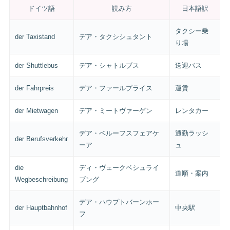
ドイツ語
読み方
日本語訳
タクシー乗
der Taxistand
デア・タクシシュタント
り場
der Shuttlebus
デア・シャトルブス
送迎バス
der Fahrpreis
デア・ファールプライス
運賃
der Mietwagen
デア・ミートヴァーゲン
レンタカー
デア・ベルーフスフェアケ
通勤ラッシ
der Berufsverkehr
ーア
ュ
die
ディ・ヴェークベシュライ
道順・案内
Wegbeschreibung
ブング
デア・ハウプトバーンホー
der Hauptbahnhof
中央駅
フ