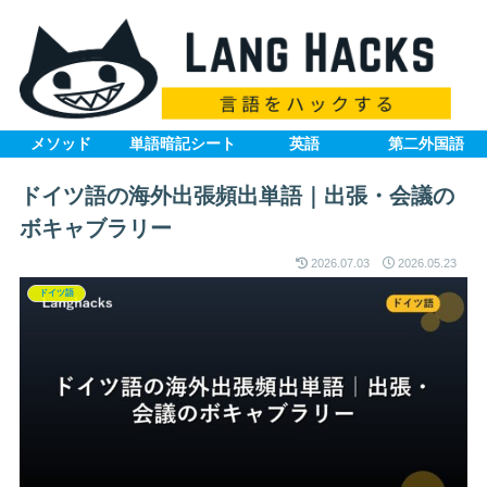
メソッド
単語暗記シート
英語
第二外国語
ドイツ語の海外出張頻出単語｜出張・会議の
ボキャブラリー
2026.07.03
2026.05.23
ドイツ語