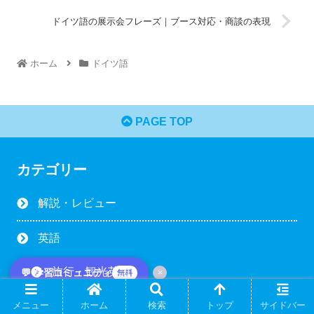
ドイツ語の展示会フレーズ｜ブース対応・商談の表現
ホーム
ドイツ語
PAGE TOP
カテゴリー
解説・レビュー
英語
旅行・観光英語
💬 学習コミュニティ
×
無料
メニュー
ホーム
検索
トップ
サイドバー
カジュアル・日常英会話