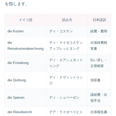
を指します。
ドイツ語
読み方
日本語訳
die Kosten
ディ・コステン
経費・費用
die
ディ・ライゼコステン
出張経費精
Reisekostenabrechnung
アップレッヒヌング
算書
ディ・エアシュタット
払い戻し・
die Erstattung
ゥング
立替精算
ディ・クヴィットゥン
die Quittung
領収書
グ
諸経費・出
die Spesen
ディ・シュペーゼン
張手当
der Reisebericht
デア・ライゼベリヒト
出張報告書