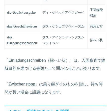
手荷物受
die Gepäckausgabe
ディ・ゲペックアウスガーベ
取所
das Geschäftsvisum
ダス・ゲシェフツヴィーズム
商用ビザ
das
ダス・アインラドゥングスシ
招へい状
Einladungsschreiben
ュライベン
「Einladungsschreiben（招へい状）」は、入国審査で渡
航目的を裏づける書類として聞かれることがあります。
「Zwischenstopp」は乗り継ぎそのものを指し、待ち時
間が長い場合に話題になります。