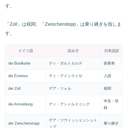
す。
「Zoll」は税関、「Zwischenstopp」は乗り継ぎを指しま
す。
ドイツ語
読み方
日本語訳
die Bordkarte
ディ・ボルトカルテ
搭乗券
die Einreise
ディ・アインライゼ
入国
der Zoll
デア・ツォル
税関
申告・登
die Anmeldung
ディ・アンメルドゥング
録
デア・ツヴィッシェンシュト
der Zwischenstopp
乗り継ぎ
ップ