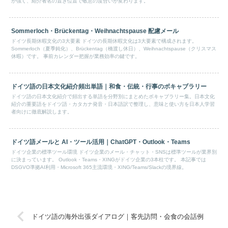
が強く、紹介者名の置き位置で敬意の度合いが変わります。
Sommerloch・Brückentag・Weihnachtspause 配慮メール
ドイツ長期休暇文化の3大要素 ドイツの長期休暇文化は3大要素で構成されます。
Sommerloch（夏季鈍化）、Brückentag（橋渡し休日）、Weihnachtspause（クリスマス
休暇）です。 事前カレンダー把握が業務効率の鍵です。
ドイツ語の日本文化紹介頻出単語｜和食・伝統・行事のボキャブラリー
ドイツ語の日本文化紹介で頻出する単語を分野別にまとめたボキャブラリー集。日本文化
紹介の重要語をドイツ語・カタカナ発音・日本語訳で整理し、意味と使い方を日本人学習
者向けに徹底解説します。
ドイツ語メールと AI・ツール活用｜ChatGPT・Outlook・Teams
ドイツ企業の標準ツール環境 ドイツ企業のメール・チャット・SNSは標準ツールが業界別
に決まっています。 Outlook・Teams・XINGがドイツ企業の3本柱です。 本記事では
DSGVO準拠AI利用・Microsoft 365主流環境・XING/Teams/Slackの境界線。
ドイツ語の海外出張ダイアログ｜客先訪問・会食の会話例