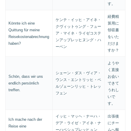
す。
経費精
ケンテ・イッヒ・アイネ・
Könnte ich eine
算用に
クヴィットゥング・フュー
Quittung für meine
領収書
ア・マイネ・ライゼコステ
Reisekostenabrechnung
をいた
ンアップレッヒヌング・ハ
haben?
だけま
ーベン
すか？
ようや
く直接
シェーン・ダス・ヴィア・
Schön, dass wir uns
お会い
ウンス・エントリッヒ・ペ
endlich persönlich
できて
ルゾェーンリッヒ・トレッ
treffen.
うれし
フェン
いで
す。
イッヒ・マッヘ・ナーハ・
出張後
Ich mache nach der
デア・ライゼ・アイネ・ナ
にチー
Reise eine
ーハベシュプレッヒュン
ムへ報