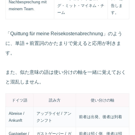
Nachbesprechung mit
グ・ミット・マイネム・チ
告しま
meinem Team.
ーム
す。
「Quittung für meine Reisekostenabrechnung」のよう
に、単語＋前置詞のかたまりで覚えると応用が利きま
す。
また、似た意味の語は使い分けの軸を一緒に覚えておく
と混乱しません。
ドイツ語
読み方
使い分けの軸
Abreise /
アップライゼ / アン
前者は出発、後者は到着
Ankunft
クンフト
Gastgeber /
ガストゲーバー / ガ
前者は招く側、後者は招