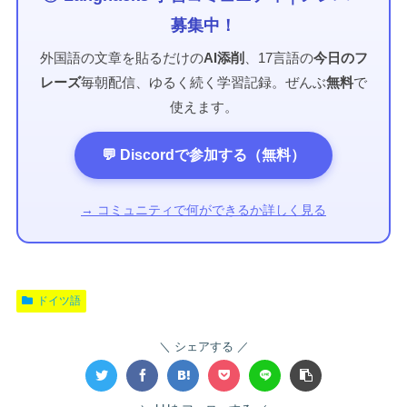
募集中！
外国語の文章を貼るだけの
AI添削
、17言語の
今日のフ
レーズ
毎朝配信、ゆるく続く学習記録。ぜんぶ
無料
で
使えます。
💬 Discordで参加する（無料）
→ コミュニティで何ができるか詳しく見る
ドイツ語
シェアする