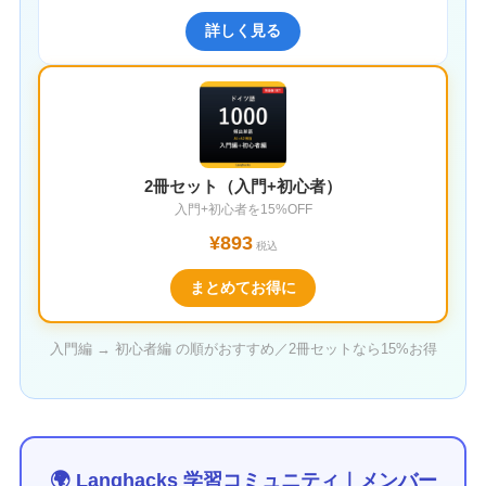
詳しく見る
2冊セット（入門+初心者）
入門+初心者を15%OFF
¥893
税込
まとめてお得に
入門編 → 初心者編 の順がおすすめ／2冊セットなら15%お得
🌍 Langhacks 学習コミュニティ｜メンバー