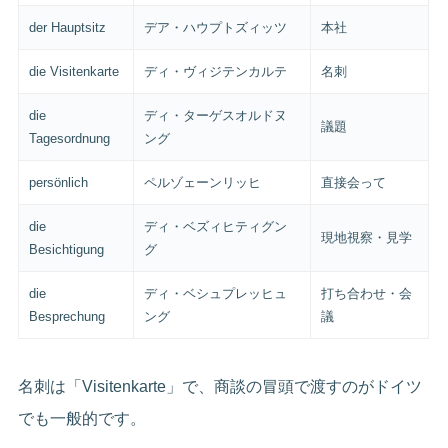
der Hauptsitz
デア・ハウプトズィッツ
本社
die Visitenkarte
ディ・ヴィジテンカルテ
名刺
die
ディ・ターゲスオルドヌ
議題
Tagesordnung
ング
persönlich
ペルゾェーンリッヒ
直接会って
die
ディ・ベズィヒティグン
現地視察・見学
Besichtigung
グ
die
ディ・ベシュプレッヒュ
打ち合わせ・会
Besprechung
ング
議
名刺は「Visitenkarte」で、商談の冒頭で渡すのがドイツ
でも一般的です。