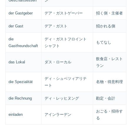
Geschäftsessen
ン
der Gastgeber
デア・ガストゲーバー
招く側・主催者
der Gast
デア・ガスト
招かれる側
die
ディ・ガストフロイント
もてなし
Gastfreundschaft
シャフト
飲食店・レスト
das Lokal
ダス・ローカル
ラン
ディ・シュペツィアリテ
die Spezialität
名物・得意料理
ート
die Rechnung
ディ・レッヒヌング
勘定・会計
おごる・招待す
einladen
アインラーデン
る