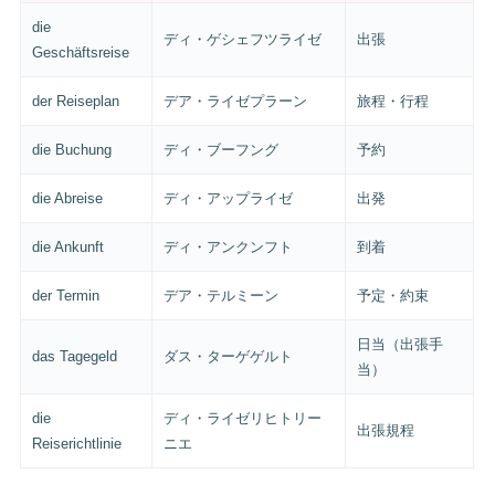
die
ディ・ゲシェフツライゼ
出張
Geschäftsreise
der Reiseplan
デア・ライゼプラーン
旅程・行程
die Buchung
ディ・ブーフング
予約
die Abreise
ディ・アップライゼ
出発
die Ankunft
ディ・アンクンフト
到着
der Termin
デア・テルミーン
予定・約束
日当（出張手
das Tagegeld
ダス・ターゲゲルト
当）
die
ディ・ライゼリヒトリー
出張規程
Reiserichtlinie
ニエ