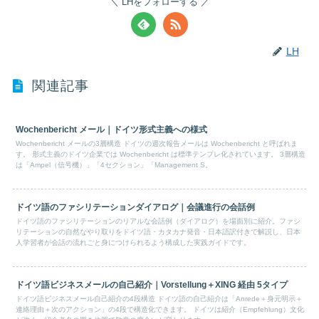
LHをフォローする
LH
関連記事
Wochenbericht メール｜ドイツ形式主義への様式
Wochenbericht メールの3層構造 ドイツの週次報告メールは Wochenbericht と呼ばれま
す。 形式主義のドイツ企業では Wochenbericht は標準テンプレ化されています。 3層構造
は「Ampel（信号機）」「4セクション」「Management S。
ドイツ語のファシリテーションダイアログ｜会議進行の会話例
ドイツ語のファシリテーションのリアルな会話例（ダイアログ）を場面別に紹介。ファシ
リテーションの自然なやり取りをドイツ語・カタカナ発音・日本語訳付きで解説し、日本
人学習者が会話の流れごと身につけられるよう構成した実践ガイドです。
ドイツ語ビジネスメールの自己紹介｜Vorstellung＋XING 経由 5タイプ
ドイツ語ビジネスメール自己紹介の4段構造 ドイツ語の自己紹介は「Anrede＋身元明示＋
連絡理由＋次のアクション」の4段で構造化できます。 ドイツは紹介（Empfehlung）文化