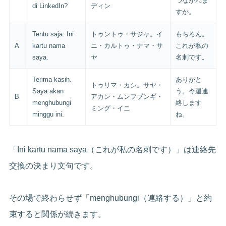
つながれま
di LinkedIn?
ディン
すか。
Tentu saja. Ini
トゥントゥ・サジャ。イ
もちろん。
A
kartu nama
ニ・カルトゥ・ナマ・サ
これが私の
saya.
ヤ
名刺です。
Terima kasih.
ありがと
トゥリマ・カシ。サヤ・
Saya akan
う。今週連
B
アカン・ムンフブンギ・
menghubungi
絡します
ミング・イニ
minggu ini.
ね。
「Ini kartu nama saya（これが私の名刺です）」は連絡先
交換の決まり文句です。
その場で終わらせず「menghubungi（連絡する）」と約
束すると関係が続きます。