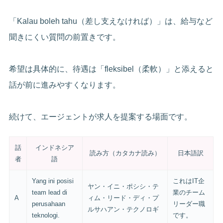
「Kalau boleh tahu（差し支えなければ）」は、給与など
聞きにくい質問の前置きです。
希望は具体的に、待遇は「fleksibel（柔軟）」と添えると
話が前に進みやすくなります。
続けて、エージェントが求人を提案する場面です。
話
インドネシア
読み方（カタカナ読み）
日本語訳
者
語
Yang ini posisi
これはIT企
ヤン・イニ・ポシシ・テ
team lead di
業のチーム
A
ィム・リード・ディ・プ
perusahaan
リーダー職
ルサハアン・テクノロギ
teknologi.
です。