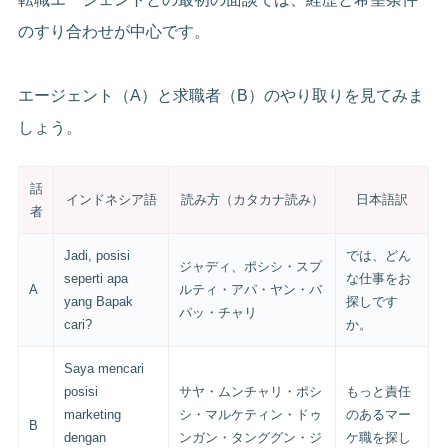
のすり合わせが中心です。
エージェント（A）と求職者（B）のやり取りを見てみま
しょう。
話
インドネシア語
読み方（カタカナ読み）
日本語訳
者
Jadi, posisi
では、どん
ジャディ、ポシシ・スプ
seperti apa
な仕事をお
A
ルティ・アパ・ヤン・バ
yang Bapak
探しです
パッ・チャリ
cari?
か。
Saya mencari
posisi
サヤ・ムンチャリ・ポシ
もっと責任
marketing
シ・マルケティン・ドゥ
のあるマー
B
dengan
ンガン・タンググン・ジ
ケ職を探し