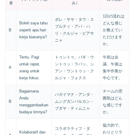
者
み）
1日の流れは
ボレ・サヤ・タウ・ス
Boleh saya tahu
どんな感じ
プルティ・アパ・ハ
B
seperti apa hari
か教えてい
リ・クルジャ・ビアサ
kerja biasanya?
ただけます
ニャ
か。
Tentu. Pagi
トゥントゥ。パギ・ウ
午前は会
untuk rapat,
ントゥッ・ラパッ、シ
議、午後は
A
siang untuk
アン・ウントゥッ・ク
集中作業が
kerja fokus.
ルジャ・フォクス
中心です。
Bagaimana
チームの雰
バガイマナ・アンダ・
Anda
囲気はどん
B
ムングガンバルカン・
menggambarkan
な感じです
ブダヤ・ティムニャ
budaya timnya?
か。
協力的で、
コラボラティフ・ダ
Kolaboratif dan
わりとリラ