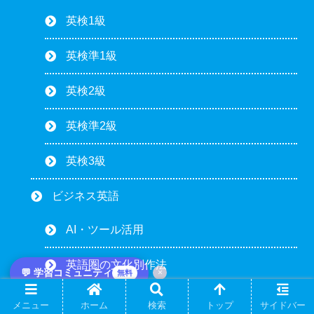
英検1級
英検準1級
英検2級
英検準2級
英検3級
ビジネス英語
AI・ツール活用
英語圏の文化別作法
💬 学習コミュニティ
×
無料
会議・電話・プレゼン
メニュー
ホーム
検索
トップ
サイドバー