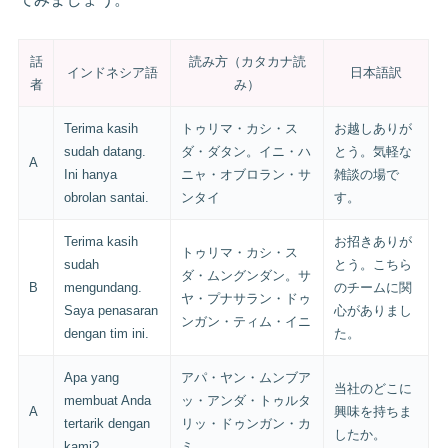
話
読み方（カタカナ読
インドネシア語
日本語訳
者
み）
Terima kasih
トゥリマ・カシ・ス
お越しありが
sudah datang.
ダ・ダタン。イニ・ハ
とう。気軽な
A
Ini hanya
ニャ・オブロラン・サ
雑談の場で
obrolan santai.
ンタイ
す。
Terima kasih
お招きありが
トゥリマ・カシ・ス
sudah
とう。こちら
ダ・ムングンダン。サ
B
mengundang.
のチームに関
ヤ・プナサラン・ドゥ
Saya penasaran
心がありまし
ンガン・ティム・イニ
dengan tim ini.
た。
Apa yang
アパ・ヤン・ムンブア
当社のどこに
membuat Anda
ッ・アンダ・トゥルタ
A
興味を持ちま
tertarik dengan
リッ・ドゥンガン・カ
したか。
kami?
ミ