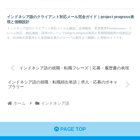
インドネシア語のクライアント対応メール完全ガイド｜project progress表
現と信頼設計
インドネシア語のクライアント対応メールを解説。定例報告・変更要求Permohonan・ク
レーム対応・納品連絡・請求の5シーンでproject progress表現と長期関係維持の信頼設計
を、BUMN大型案件から多国籍企業のグローバル案件まで網羅した実戦ガイドです。
インドネシア語の就職・転職フレーズ｜応募・履歴書の表現
インドネシア語の就職・転職頻出単語｜求人・応募のボキャ
ブラリー
ホーム
インドネシア語
PAGE TOP