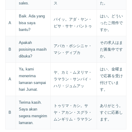
sales.
ス
た。
Baik. Ada yang
はい。どうい
バイッ。アダ・ヤン・
A
bisa saya
ったご用件で
ビサ・サヤ・バントゥ
bantu?
すか。
Apakah
その求人はま
アパカ・ポシシニャ・
B
posisinya masih
だ募集中です
マシ・ディブカ
dibuka?
か。
Ya, kami
はい、金曜ま
ヤ、カミ・ムヌリマ・
menerima
で応募を受け
A
ラマラン・サンパイ・
lamaran sampai
付けていま
ハリ・ジュムアッ
hari Jumat.
す。
Terima kasih.
トゥリマ・カシ。サ
ありがとう。
Saya akan
B
ヤ・アカン・スグラ・
すぐに応募し
segera mengirim
ムンギリム・ラマラン
ます。
lamaran.