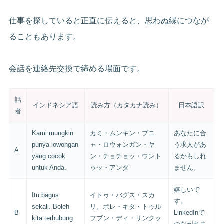
仕事を探していると正直に伝えると、思わぬ縁につなが
ることもあります。
会話を連絡先交換で締める場面です。
話
インドネシア語
読み方（カタカナ読み）
日本語訳
者
Kami mungkin
カミ・ムンキン・プニ
あなたに合
punya lowongan
ャ・ロウォンガン・ヤ
う求人があ
A
yang cocok
ン・チョチョッ・ウント
るかもしれ
untuk Anda.
ゥッ・アンダ
ません。
嬉しいで
Itu bagus
イトゥ・バグス・スカ
す。
sekali. Boleh
リ。ボレ・キタ・トゥル
B
LinkedInで
kita terhubung
フブン・ディ・リンクッ