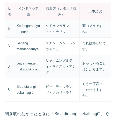
話
インドネシア
読み方（カタカナ読
日本語訳
者
語
み）
Kedengarannya
クドゥンガランニ
面白そうです
B
menarik.
ャ・ムナリッ
ね。
Senang
スナン・ムンドゥン
それは嬉しいで
B
mendengarnya.
ガルニャ
す。
サヤ・ムングルテ
Saya mengerti
おっしゃること
B
ィ・マクスッ・アン
maksud Anda.
は分かります。
ダ
もう一度言って
Bisa diulangi
ビサ・ディウラン
B
いただけます
sekali lagi?
ギ・スカリ・ラギ
か。
聞き取れなかったときは「Bisa diulangi sekali lagi?」で