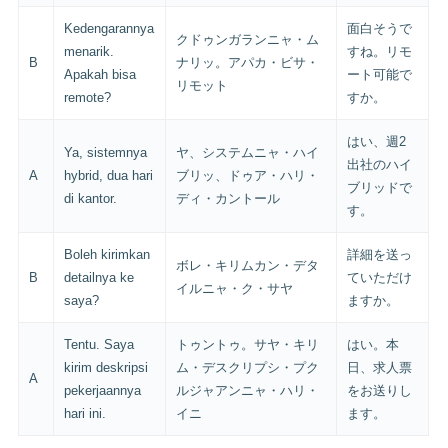
Kedengarannya
面白そうで
クドゥンガランニャ・ム
menarik.
すね。リモ
B
ナリッ。アパカ・ビサ・
Apakah bisa
ート可能で
リモット
remote?
すか。
はい、週2
Ya, sistemnya
ヤ、システムニャ・ハイ
出社のハイ
A
hybrid, dua hari
ブリッ、ドゥア・ハリ・
ブリッドで
di kantor.
ディ・カントール
す。
Boleh kirimkan
詳細を送っ
ボレ・キリムカン・デタ
B
detailnya ke
ていただけ
イルニャ・ク・サヤ
saya?
ますか。
Tentu. Saya
トゥントゥ。サヤ・キリ
はい。本
kirim deskripsi
ム・デスクリプシ・プク
日、求人票
A
pekerjaannya
ルジャアンニャ・ハリ・
をお送りし
hari ini.
イニ
ます。