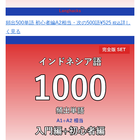
頻出500単語 初心者編
A2相当・次の500語
¥525
詳し
税込
く見る