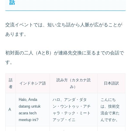
話
交流イベントでは、短い立ち話から人脈が広がることが
あります。
初対面の二人（AとB）が連絡先交換に至るまでの会話で
す。
話
読み方（カタカナ読
インドネシア語
日本語訳
者
み）
Halo, Anda
ハロ、アンダ・ダタ
こんにち
datang untuk
ン・ウントゥッ・アチ
は、技術交
A
acara tech
ャラ・テック・ミート
流会で来た
meetup ini?
アップ・イニ
んですか。