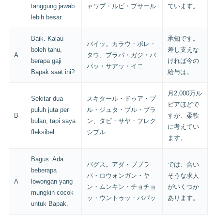
tanggung jawab
ャワブ・ルビ・ブサール
ています。
lebih besar.
Baik. Kalau
承知です。
バイッ。カラウ・ボレ・
boleh tahu,
差し支えな
A
タウ、ブラパ・ガジ・バ
berapa gaji
ければ今の
パッ・サアッ・イニ
Bapak saat ini?
給与は。
月2,000万ル
Sekitar dua
スキタール・ドゥア・プ
ピアほどで
puluh juta per
ル・ジュタ・プル・ブラ
B
すが、柔軟
bulan, tapi saya
ン、タピ・サヤ・フレク
に考えてい
fleksibel.
シブル
ます。
Bagus. Ada
バグス。アダ・ブブラ
では、合い
beberapa
パ・ロウォンガン・ヤ
そうな求人
A
lowongan yang
ン・ムンキン・チョチョ
がいくつか
mungkin cocok
ッ・ウントゥッ・バパッ
あります。
untuk Bapak.