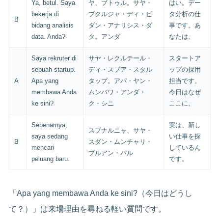
Ya, betul. Saya
ヤ、ブトゥル。サヤ・
はい。デー
bekerja di
ブクルジャ・ディ・ビ
タ分析の仕
B
bidang analisis
ダン・アナリシス・ダ
事です。あ
data. Anda?
タ。アンダ
なたは。
Saya rekruter di
サヤ・レクルテール・
スタートア
sebuah startup.
ディ・スブア・スタル
ップの採用
A
Apa yang
タップ。アパ・ヤン・
担当です。
membawa Anda
ムンバワ・アンダ・
今日はなぜ
ke sini?
ク・シニ
ここに。
Sebenarnya,
実は、新し
スブナルニャ、サヤ・
saya sedang
い仕事を探
B
スダン・ムンチャリ・
mencari
しているん
プルアン・バル
peluang baru.
です。
「Apa yang membawa Anda ke sini?（今日はどうし
て？）」は来場理由を尋ねる軽い質問です。