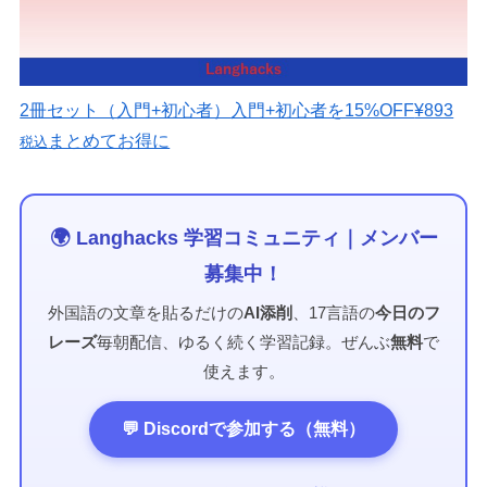
2冊セット（入門+初心者）
入門+初心者を15%OFF
¥893
まとめてお得に
税込
🌍 Langhacks 学習コミュニティ｜メンバー
募集中！
外国語の文章を貼るだけの
AI添削
、17言語の
今日のフ
レーズ
毎朝配信、ゆるく続く学習記録。ぜんぶ
無料
で
使えます。
💬 Discordで参加する（無料）