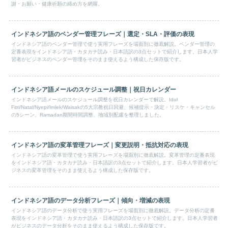
謝・お願い・健康祈願の締め方を網羅。
インドネシア語のベンダー管理フレーズ｜選定・SLA・評価の表現
インドネシア語のベンダー管理で使う実用フレーズを場面別に徹底解説。ベンダー管理の
定番表現をインドネシア語・カタカナ読み・日本語訳の3点セットで紹介します。日本人学
習者がビジネスのベンダー管理をそのまま使えるよう構成した保存版です。
インドネシア語メールのスケジュール調整｜祝日カレンダー
インドネシア語メールのスケジュール調整を祝日カレンダーで解説。Idul
Fitri/Natal/Nyepi/Imlek/Waisakの5大宗教祝日回避、候補提示・決定・リスケ・キャンセル
の5シーン、Ramadan期間時間調整、地域別配慮を整理しました。
インドネシア語の変革管理フレーズ｜変更説明・抵抗対応の表現
インドネシア語の変革管理で使う実用フレーズを場面別に徹底解説。変革管理の定番表現
をインドネシア語・カタカナ読み・日本語訳の3点セットで紹介します。日本人学習者がビ
ジネスの変革管理をそのまま使えるよう構成した保存版です。
インドネシア語のデータ分析フレーズ｜傾向・増減の表現
インドネシア語のデータ分析で使う実用フレーズを場面別に徹底解説。データ分析の定番
表現をインドネシア語・カタカナ読み・日本語訳の3点セットで紹介します。日本人学習者
がビジネスのデータ分析をそのまま使えるよう構成した保存版です。