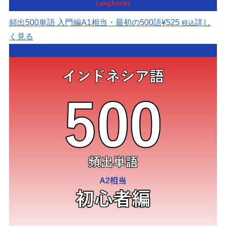
頻出500単語 入門編
A1相当・最初の500語
¥525
詳し
税込
く見る