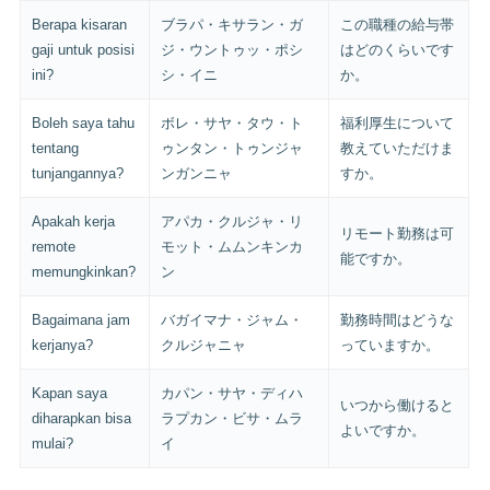
Berapa kisaran
ブラパ・キサラン・ガ
この職種の給与帯
gaji untuk posisi
ジ・ウントゥッ・ポシ
はどのくらいです
ini?
シ・イニ
か。
Boleh saya tahu
ボレ・サヤ・タウ・ト
福利厚生について
tentang
ゥンタン・トゥンジャ
教えていただけま
tunjangannya?
ンガンニャ
すか。
Apakah kerja
アパカ・クルジャ・リ
リモート勤務は可
remote
モット・ムムンキンカ
能ですか。
memungkinkan?
ン
Bagaimana jam
バガイマナ・ジャム・
勤務時間はどうな
kerjanya?
クルジャニャ
っていますか。
Kapan saya
カパン・サヤ・ディハ
いつから働けると
diharapkan bisa
ラプカン・ビサ・ムラ
よいですか。
mulai?
イ