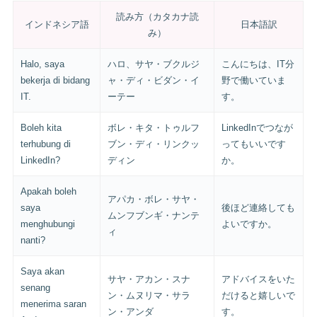
読み方（カタカナ読
インドネシア語
日本語訳
み）
Halo, saya
ハロ、サヤ・ブクルジ
こんにちは、IT分
bekerja di bidang
ャ・ディ・ビダン・イ
野で働いていま
IT.
ーテー
す。
Boleh kita
ボレ・キタ・トゥルフ
LinkedInでつなが
terhubung di
ブン・ディ・リンクッ
ってもいいです
LinkedIn?
ディン
か。
Apakah boleh
アパカ・ボレ・サヤ・
saya
後ほど連絡しても
ムンフブンギ・ナンテ
menghubungi
よいですか。
ィ
nanti?
Saya akan
サヤ・アカン・スナ
アドバイスをいた
senang
ン・ムヌリマ・サラ
だけると嬉しいで
menerima saran
ン・アンダ
す。