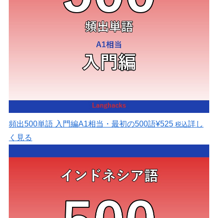
頻出500単語 入門編
A1相当・最初の500語
¥525
詳し
税込
く見る