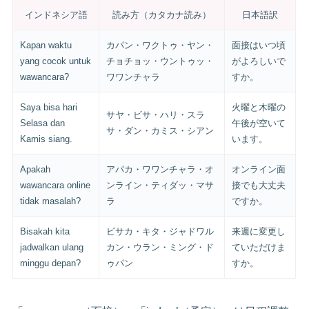
インドネシア語
読み方（カタカナ読み）
日本語訳
Kapan waktu
カパン・ワクトゥ・ヤン・
面接はいつ頃
yang cocok untuk
チョチョッ・ウントゥッ・
がよろしいで
wawancara?
ワワンチャラ
すか。
Saya bisa hari
火曜と木曜の
サヤ・ビサ・ハリ・スラ
Selasa dan
午後が空いて
サ・ダン・カミス・シアン
Kamis siang.
います。
Apakah
アパカ・ワワンチャラ・オ
オンライン面
wawancara online
ンライン・ティダッ・マサ
接でも大丈夫
tidak masalah?
ラ
ですか。
Bisakah kita
ビサカ・キタ・ジャドワル
来週に変更し
jadwalkan ulang
カン・ウラン・ミング・ド
ていただけま
minggu depan?
ゥパン
すか。