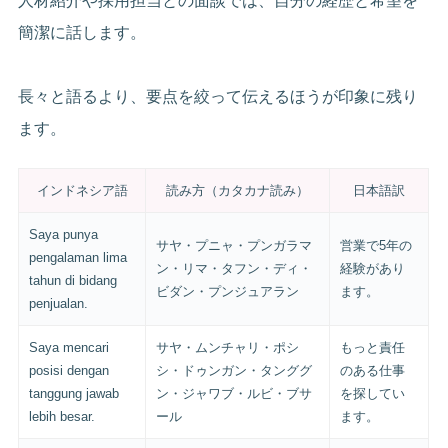
人材紹介や採用担当との面談では、自分の経歴と希望を
簡潔に話します。
長々と語るより、要点を絞って伝えるほうが印象に残り
ます。
インドネシア語
読み方（カタカナ読み）
日本語訳
Saya punya
サヤ・プニャ・プンガラマ
営業で5年の
pengalaman lima
ン・リマ・タフン・ディ・
経験があり
tahun di bidang
ビダン・プンジュアラン
ます。
penjualan.
Saya mencari
サヤ・ムンチャリ・ポシ
もっと責任
posisi dengan
シ・ドゥンガン・タンググ
のある仕事
tanggung jawab
ン・ジャワブ・ルビ・ブサ
を探してい
lebih besar.
ール
ます。