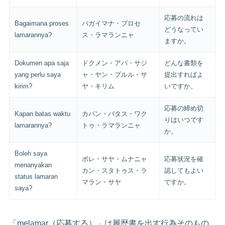
応募の流れは
Bagaimana proses
バガイマナ・プロセ
どうなってい
lamarannya?
ス・ラマランニャ
ますか。
Dokumen apa saja
ドクメン・アパ・サジ
どんな書類を
yang perlu saya
ャ・ヤン・プルル・サ
提出すればよ
kirim?
ヤ・キリム
いですか。
応募の締め切
Kapan batas waktu
カパン・バタス・ワク
りはいつです
lamarannya?
トゥ・ラマランニャ
か。
Boleh saya
ボレ・サヤ・ムナニャ
応募状況を確
menanyakan
カン・スタトゥス・ラ
認してもよい
status lamaran
マラン・サヤ
ですか。
saya?
「melamar（応募する）」は履歴書を出す行為そのもの