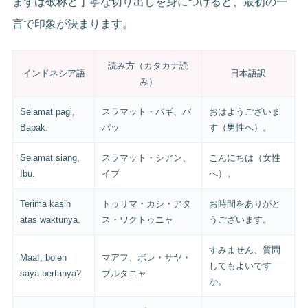
まずは敬称と丁寧な切り出しを身につけると、最初の一
言で印象が決まります。
読み方（カタカナ読
インドネシア語
日本語訳
み）
Selamat pagi,
スラマット・パギ、バ
おはようございま
Bapak.
パッ
す（男性へ）。
Selamat siang,
スラマット・シアン、
こんにちは（女性
Ibu.
イブ
へ）。
Terima kasih
トゥリマ・カシ・アタ
お時間をありがと
atas waktunya.
ス・ワクトゥニャ
うございます。
すみません、質問
Maaf, boleh
マアフ、ボレ・サヤ・
してもよいです
saya bertanya?
ブルタニャ
か。