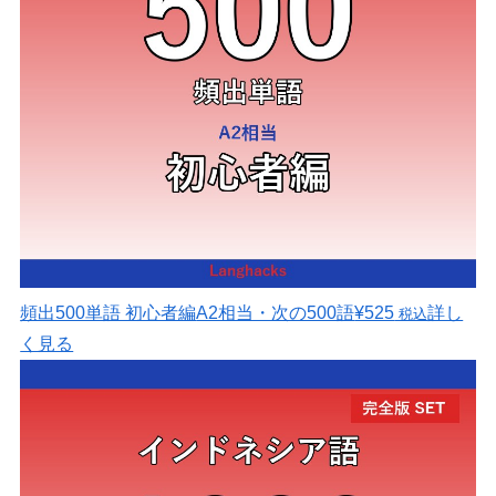
頻出500単語 初心者編
A2相当・次の500語
¥525
詳し
税込
く見る