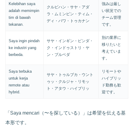
Kelebihan saya
強みは厳し
クルビハン・サヤ・アダ
adalah memimpin
い状況での
ラ・ムミンピン・ティム・
tim di bawah
チーム管理
ディ・バワ・トゥカナン
tekanan.
です。
別の業界に
Saya ingin pindah
サヤ・インギン・ピンダ・
移りたいと
ke industri yang
ク・インドゥストリ・ヤ
考えていま
berbeda.
ン・ブルベダ
す。
Saya terbuka
リモートや
サヤ・トゥルブカ・ウント
untuk kerja
ハイブリッ
ゥッ・クルジャ・リモッ
remote atau
ド勤務も歓
ト・アタウ・ハイブリッ
hybrid.
迎です。
「Saya mencari（〜を探している）」は希望を伝える基
本形です。