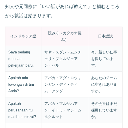
知人や元同僚に「いい話があれば教えて」と頼むところ
から就活は始まります。
読み方（カタカナ読
インドネシア語
日本語訳
み）
Saya sedang
サヤ・スダン・ムンチ
今、新しい仕事
mencari
ャリ・プクルジャア
を探していま
pekerjaan baru.
ン・バル
す。
Apakah ada
アパカ・アダ・ロウォ
あなたのチーム
lowongan di tim
ンガン・ディ・ティ
に空きはありま
Anda?
ム・アンダ
すか。
Apakah
アパカ・プルサハア
その会社はまだ
perusahaan itu
ン・イトゥ・マシ・ム
採用しています
masih merekrut?
ルクルット
か。