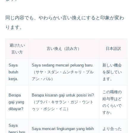
同じ内容でも、やわらかい言い換えにすると印象が変わ
ります。
避けたい
言い換え（読み方）
日本語訳
言い方
Saya
Saya sedang mencari peluang baru.
新しい機会
butuh
（サヤ・スダン・ムンチャリ・プル
を探してい
kerja.
アン・バル）
ます。
この職種の
Berapa
Berapa kisaran gaji untuk posisi ini?
給与帯はど
gaji yang
（ブラパ・キサラン・ガジ・ウント
のくらいで
dibayar?
ゥッ・ポシシ・イニ）
すか。
Saya
Saya mencari lingkungan yang lebih
より合った
benci bos