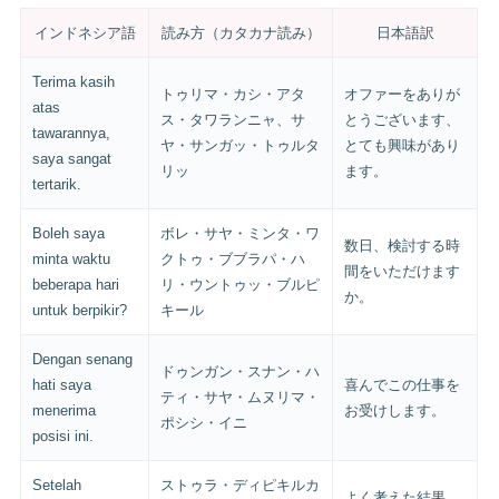
インドネシア語
読み方（カタカナ読み）
日本語訳
Terima kasih
トゥリマ・カシ・アタ
オファーをありが
atas
ス・タワランニャ、サ
とうございます、
tawarannya,
ヤ・サンガッ・トゥルタ
とても興味があり
saya sangat
リッ
ます。
tertarik.
Boleh saya
ボレ・サヤ・ミンタ・ワ
数日、検討する時
minta waktu
クトゥ・ブブラパ・ハ
間をいただけます
beberapa hari
リ・ウントゥッ・ブルピ
か。
untuk berpikir?
キール
Dengan senang
ドゥンガン・スナン・ハ
hati saya
喜んでこの仕事を
ティ・サヤ・ムヌリマ・
menerima
お受けします。
ポシシ・イニ
posisi ini.
Setelah
ストゥラ・ディピキルカ
よく考えた結果、