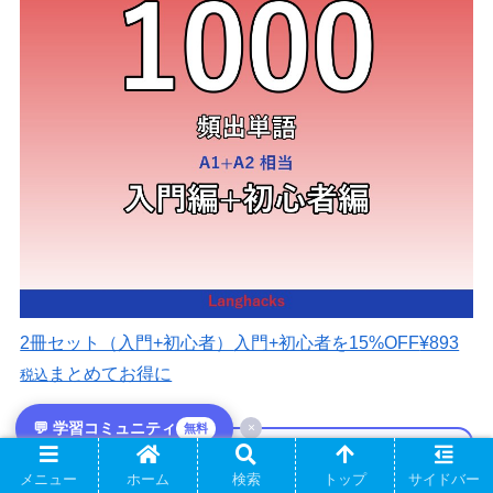
2冊セット（入門+初心者）
入門+初心者を15%OFF
¥893
まとめてお得に
税込
💬 学習コミュニティ
×
無料
🌍 Langhacks 学習コミュニティ｜メンバー
メニュー
ホーム
検索
トップ
サイドバー