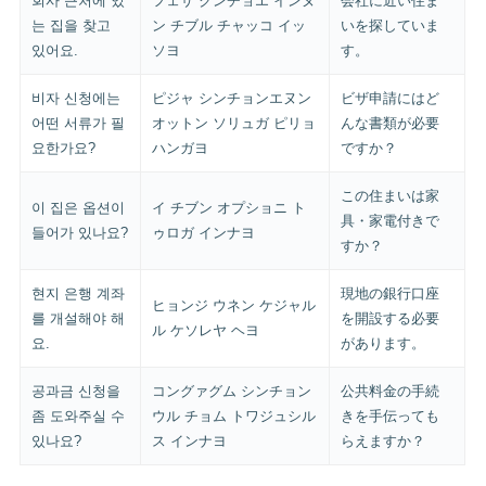
회사 근처에 있
フェサ クンチョエ インヌ
会社に近い住ま
는 집을 찾고
ン チブル チャッコ イッ
いを探していま
있어요.
ソヨ
す。
비자 신청에는
ピジャ シンチョンエヌン
ビザ申請にはど
어떤 서류가 필
オットン ソリュガ ピリョ
んな書類が必要
요한가요?
ハンガヨ
ですか？
この住まいは家
이 집은 옵션이
イ チブン オプショニ ト
具・家電付きで
들어가 있나요?
ゥロガ インナヨ
すか？
현지 은행 계좌
現地の銀行口座
ヒョンジ ウネン ケジャル
를 개설해야 해
を開設する必要
ル ケソレヤ ヘヨ
요.
があります。
공과금 신청을
コングァグム シンチョン
公共料金の手続
좀 도와주실 수
ウル チョム トワジュシル
きを手伝っても
있나요?
ス インナヨ
らえますか？