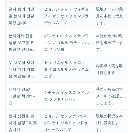
현지 팀의 의견
ヒョンジ ティメ ウィギョ
現地チームの意
을 본사에 전달
ヌル ポンサエ チョンダラ
見を本社に伝え
하겠습니다.
ゲッスムニダ
ます。
본사에서 진행
ポンサエソ チネン サンフ
本社が進捗の報
상황 보고를 요
ァン ポゴルル ヨチョンハ
告を求めていま
청하고 있어요.
ゴ イッソヨ
す。
두 사무실 사이
トゥ サムシル サイエソ
両拠点の間を取
에서 다리 역할
タリ ヨカルル ハゲッスム
り持ちます。
을 하겠습니다.
ニダ
시차가 있으니
時差があるので
シチャガ イッスニ メイル
메일로 확인하시
メールで確認し
ロ ファギナシジョ
죠.
ましょう。
현지 상황을 본
ヒョンジ サンファンウル
現地の状況を本
사에 설명드리겠
ポンサエ ソルミョンドゥ
社に説明しま
습니다.
リゲッスムニダ
す。