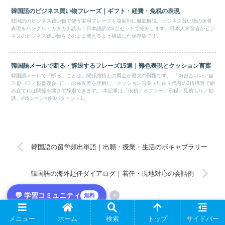
韓国語のビジネス買い物フレーズ｜ギフト・経費・免税の表現
韓国語のビジネス買い物で使う実用フレーズを場面別に徹底解説。ビジネス買い物の定番
表現をハングル・カタカナ読み・日本語訳の3点セットで紹介します。日本人学習者がビジ
ネスのビジネス買い物をそのまま使えるよう構成した保存版です。
韓国語メールで断る・辞退するフレーズ15選｜難色表現とクッション言葉
韓国語メールで「断る」ことは、関係維持との両立が最大の難題です。 「어렵습니다／불
가합니다／힘들겠습니다」の強度差を理解し、クッション言葉＋理由＋代替の3段構造で組
み立てれば関係を壊さず辞退できます。 本記事は「依頼／オファー／日程／見積もり／勧
誘」の5シーン×各3パターン＝1。
韓国語の留学頻出単語｜出願・授業・生活のボキャブラリー
韓国語の海外赴任ダイアログ｜着任・現地対応の会話例
💬 学習コミュニティ
×
無料
ホーム
韓国語
メニュー
ホーム
検索
トップ
サイドバー