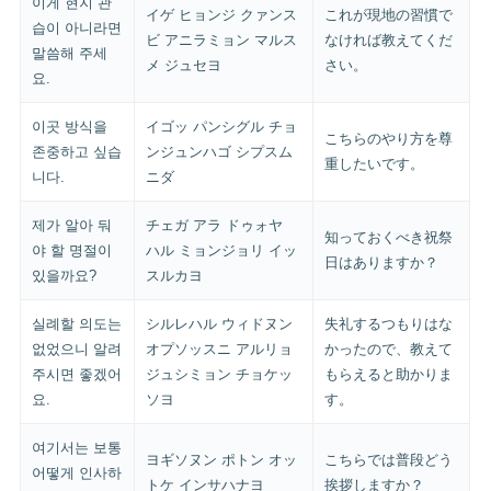
이게 현지 관
イゲ ヒョンジ クァンス
これが現地の習慣で
습이 아니라면
ビ アニラミョン マルス
なければ教えてくだ
말씀해 주세
メ ジュセヨ
さい。
요.
이곳 방식을
イゴッ パンシグル チョ
こちらのやり方を尊
존중하고 싶습
ンジュンハゴ シプスム
重したいです。
니다.
ニダ
제가 알아 둬
チェガ アラ ドゥォヤ
知っておくべき祝祭
야 할 명절이
ハル ミョンジョリ イッ
日はありますか？
있을까요?
スルカヨ
실례할 의도는
シルレハル ウィドヌン
失礼するつもりはな
없었으니 알려
オプソッスニ アルリョ
かったので、教えて
주시면 좋겠어
ジュシミョン チョケッ
もらえると助かりま
요.
ソヨ
す。
여기서는 보통
ヨギソヌン ポトン オッ
こちらでは普段どう
어떻게 인사하
トケ インサハナヨ
挨拶しますか？