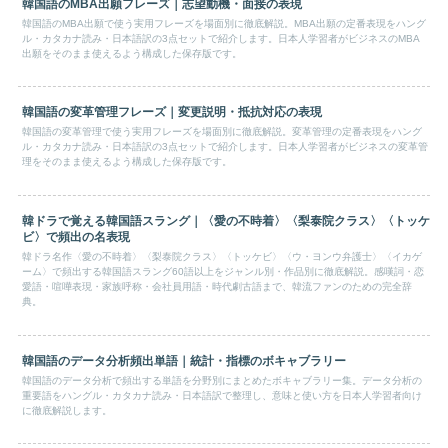
韓国語のMBA出願フレーズ｜志望動機・面接の表現
韓国語のMBA出願で使う実用フレーズを場面別に徹底解説。MBA出願の定番表現をハング
ル・カタカナ読み・日本語訳の3点セットで紹介します。日本人学習者がビジネスのMBA
出願をそのまま使えるよう構成した保存版です。
韓国語の変革管理フレーズ｜変更説明・抵抗対応の表現
韓国語の変革管理で使う実用フレーズを場面別に徹底解説。変革管理の定番表現をハング
ル・カタカナ読み・日本語訳の3点セットで紹介します。日本人学習者がビジネスの変革管
理をそのまま使えるよう構成した保存版です。
韓ドラで覚える韓国語スラング｜〈愛の不時着〉〈梨泰院クラス〉〈トッケ
ビ〉で頻出の名表現
韓ドラ名作〈愛の不時着〉〈梨泰院クラス〉〈トッケビ〉〈ウ・ヨンウ弁護士〉〈イカゲ
ーム〉で頻出する韓国語スラング60語以上をジャンル別・作品別に徹底解説。感嘆詞・恋
愛語・喧嘩表現・家族呼称・会社員用語・時代劇古語まで、韓流ファンのための完全辞
典。
韓国語のデータ分析頻出単語｜統計・指標のボキャブラリー
韓国語のデータ分析で頻出する単語を分野別にまとめたボキャブラリー集。データ分析の
重要語をハングル・カタカナ読み・日本語訳で整理し、意味と使い方を日本人学習者向け
に徹底解説します。