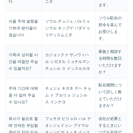
다.
ニダ
ます。
ソウル駐在の
서울 주재 발령을
ソウル チュジェ パルリョ
辞令を喜んで
기쁘게 받아들이
ンウル キップゲ パダドゥ
お受けしま
겠습니다.
リゲッスムニダ
す。
家族と相談す
가족과 상의할 시
カジョックァ サンウィハ
る時間を数日
간을 며칠만 주실
ル シガヌル ミョチルマン
いただけます
수 있을까요?
チュシル ス イッスルカヨ
か？
駐在期間につ
주재 기간에 대해
チュジェ キガネ テヘ チョ
いて詳しく教
좀 더 알려 주실
ム ト アルリョ ジュシル
えていただけ
수 있나요?
ス インナヨ
ますか？
회사가 필요로 할
フェサガ ピリョロ ハル テ
会社が必要と
때 언제든 부임할
オンジェドゥン プイマル
するときにい
준비가 되어 있습
チュンビガ トェオ イッス
つでも赴任で