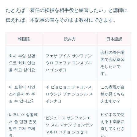
たとえば「着任の挨拶を相手役と練習したい」と講師に
伝えれば、本記事の表をそのまま教材にできます。
韓国語
読み方
日本語訳
会社の着任場
회사 부임 상황
フェサ プイム サンファン
面で会話練習
으로 회화 연습
ウロ フェファ ヨンスブル
をしたいで
을 하고 싶어요.
ハゴ シポヨ
す。
이 표현이 자연
イ ピョヒョニ チャヨンス
この表現が自
스러운지 봐 주
ロウンジ プァ ジュシル ス
然か見てもら
실 수 있나요?
インナヨ
えますか？
비즈니스 상황에
ビジネスで使
ピジュニス サンファンエ
서 쓸 만한 존댓
える丁寧語に
ソ スル マナン チョンデン
말로 고쳐 주세
直してくださ
マルロ コチョ ジュセヨ
요.
い。