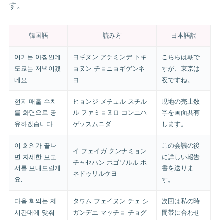
す。
韓国語
読み方
日本語訳
여기는 아침인데
ヨギヌン アチミンデ トキ
こちらは朝で
도쿄는 저녁이겠
ョヌン チョニョギゲンネ
すが、東京は
네요.
ヨ
夜ですね。
현지 매출 수치
ヒョンジ メチュル スチル
現地の売上数
를 화면으로 공
ル ファミョヌロ コンユハ
字を画面共有
유하겠습니다.
ゲッスムニダ
します。
이 회의가 끝나
この会議の後
イ フェイガ クンナミョン
면 자세한 보고
に詳しい報告
チャセハン ポゴソルル ポ
서를 보내드릴게
書を送りま
ネドゥリルケヨ
요.
す。
다음 회의는 제
タウム フェイヌン チェ シ
次回は私の時
시간대에 맞춰
ガンデエ マッチョ チョグ
間帯に合わせ