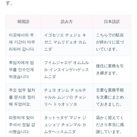
す。
韓国語
読み方
日本語訳
이곳에서의 주
イゴセソエ チュジェ キ
こちらでの駐在
재 기간이 마무
ガニ マムリドェオ カム
が終わりに近づ
리되어 갑니다.
ニダ
いています。
후임자에게 업
フイムジャエゲ オムムル
後任に業務を引
무를 인수인계
ル インスインゲハゲッス
き継ぎます。
하겠습니다.
ムニダ
주요 업무 절차
チュヨ オンム チョルチ
主要な業務手順
를 문서로 정리
ャルル ムンソロ チョン
を文書にまとめ
해 두었어요.
リヘ トゥオッソヨ
ておきました。
따뜻하게 맞아
タットゥタゲ マジャ ジ
温かく迎えてく
주셔서 정말 감
ュショソ チョンマル カ
ださり本当に感
사했습니다.
ムサヘッスムニダ
謝しています。