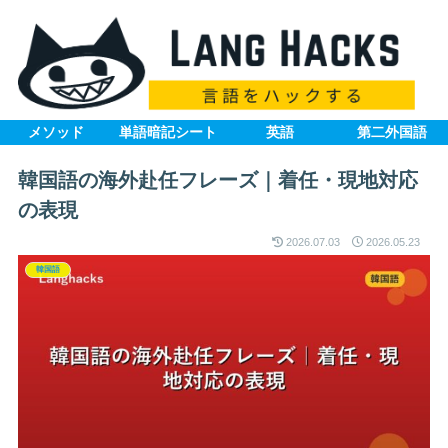
メソッド
単語暗記シート
英語
第二外国語
韓国語の海外赴任フレーズ｜着任・現地対応
の表現
2026.07.03
2026.05.23
韓国語