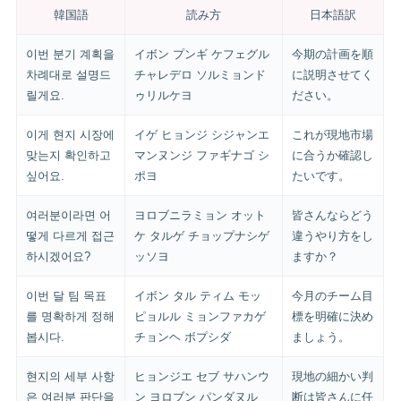
韓国語
読み方
日本語訳
이번 분기 계획을
イボン プンギ ケフェグル
今期の計画を順
차례대로 설명드
チャレデロ ソルミョンド
に説明させてく
릴게요.
ゥリルケヨ
ださい。
이게 현지 시장에
イゲ ヒョンジ シジャンエ
これが現地市場
맞는지 확인하고
マンヌンジ ファギナゴ シ
に合うか確認し
싶어요.
ポヨ
たいです。
여러분이라면 어
ヨロブニラミョン オット
皆さんならどう
떻게 다르게 접근
ケ タルゲ チョップナシゲ
違うやり方をし
하시겠어요?
ッソヨ
ますか？
이번 달 팀 목표
イボン タル ティム モッ
今月のチーム目
를 명확하게 정해
ピョルル ミョンファカゲ
標を明確に決め
봅시다.
チョンヘ ボプシダ
ましょう。
현지의 세부 사항
ヒョンジエ セブ サハンウ
現地の細かい判
은 여러분 판단을
ン ヨロブン パンダヌル
断は皆さんに任