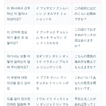
이 회사에서 근무
イ フェサエソ クンムハ
この会社にはど
하신 지 얼마나
シン ジ オルマナ トェ
のくらいお勤め
되셨어요?
ショッソヨ
ですか？
この辺りでおす
이 근처에 점심
イ クンチョエ チョムシ
すめのランチの
먹기 좋은 곳 있
ム モッキ チョウン ゴ
店はあります
을까요?
ッ イッスルカヨ
か？
여기서는 보통 어
ヨギソヌン ポトン オッ
こちらの普段の
떻게 일하는지 알
トケ イラヌンジ アルリ
進め方を教えて
려 주시겠어요?
ョ ジュシゲッソヨ
もらえますか？
이 부분에 대한
イ プブネ テハン ウィ
これについてあ
의견을 듣고 싶어
ギョヌル トゥッコ シポ
なたの意見を聞
요.
ヨ
きたいです。
도울 일이 있으면
トウル イリ イッスミョ
手伝えることが
언제든 말씀해 주
ン オンジェドゥン マル
あれば言ってく