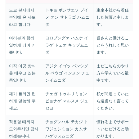
도쿄 본사에서
トキョ ポンサエソ プイ
東京本社から着任
부임해 온 사토
メ オン サトラゴ ハムニ
した佐藤と申しま
라고 합니다.
ダ
す。
여러분과 함께
ヨロブングァ ハムケ イ
皆さんと働けるこ
일하게 되어 기
ラゲ トェオ キップムニ
とをうれしく思い
쁩니다.
ダ
ます。
아직 이곳 방식
アジク イゴッ パンシグ
まだこちらのやり
을 배우고 있는
ル ペウゴ インヌン チュ
方を学んでいる最
중입니다.
ンイムニダ
中です。
제가 틀리면 편
チェガ トゥルリミョン
私が間違っていた
하게 말씀해 주
ピョナゲ マルスメ ジュ
ら遠慮なく言って
세요.
セヨ
ください。
적응할 때까지
チョグンハル テカジ ト
慣れるまでサポー
도와주시면 감사
ワジュシミョン カムサ
トいただけると助
하겠습니다.
ハゲッスムニダ
かります。