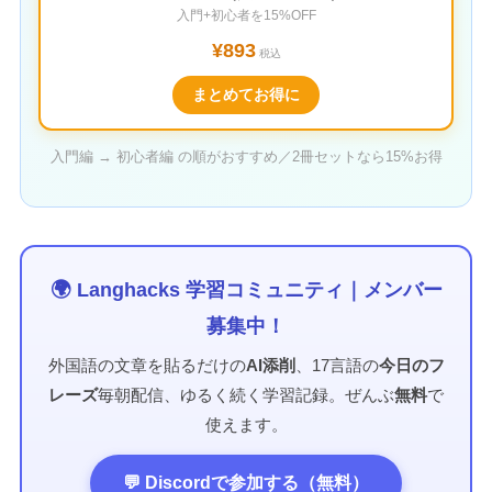
入門+初心者を15%OFF
¥893
税込
まとめてお得に
入門編 → 初心者編 の順がおすすめ／2冊セットなら15%お得
🌍 Langhacks 学習コミュニティ｜メンバー
募集中！
外国語の文章を貼るだけの
AI添削
、17言語の
今日のフ
レーズ
毎朝配信、ゆるく続く学習記録。ぜんぶ
無料
で
使えます。
💬 Discordで参加する（無料）