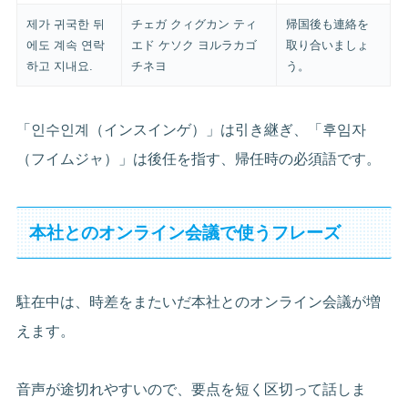
제가 귀국한 뒤
チェガ クィグカン ティ
帰国後も連絡を
에도 계속 연락
エド ケソク ヨルラカゴ
取り合いましょ
하고 지내요.
チネヨ
う。
「인수인계（インスインゲ）」は引き継ぎ、「후임자
（フイムジャ）」は後任を指す、帰任時の必須語です。
本社とのオンライン会議で使うフレーズ
駐在中は、時差をまたいだ本社とのオンライン会議が増
えます。
音声が途切れやすいので、要点を短く区切って話しま