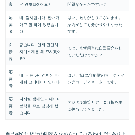
官
은 괜찮으셨어요?
問題なかったですか？
応
네, 감사합니다. 안내가
はい、ありがとうございます。
募
아주 잘 되어 있었습니
案内がとても分かりやすかった
者
다.
です。
面
좋습니다. 먼저 간단히
では、まず簡単に自己紹介をし
接
자기소개를 해 주시겠어
ていただけますか？
官
요?
応
네, 저는 5년 경력의 마
はい、私は5年経験のマーケティ
募
케팅 코디네이터입니다.
ングコーディネーターです。
者
応
디지털 캠페인과 데이터
デジタル施策とデータ分析を主
募
분석을 주로 담당해 왔
に担当してきました。
者
습니다.
自己紹介は経歴の朗読を求められているわけではありま