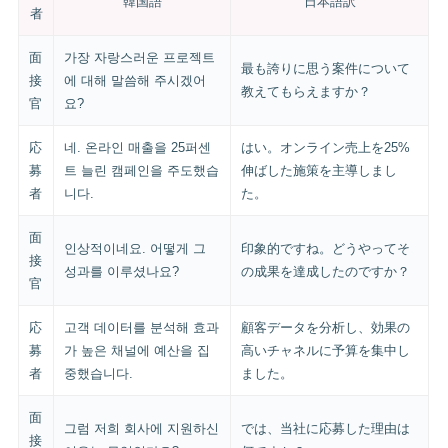
韓国語
日本語訳
者
面
가장 자랑스러운 프로젝트
最も誇りに思う案件について
接
에 대해 말씀해 주시겠어
教えてもらえますか？
官
요?
応
네. 온라인 매출을 25퍼센
はい。オンライン売上を25%
募
트 늘린 캠페인을 주도했습
伸ばした施策を主導しまし
者
니다.
た。
面
인상적이네요. 어떻게 그
印象的ですね。どうやってそ
接
성과를 이루셨나요?
の成果を達成したのですか？
官
応
고객 데이터를 분석해 효과
顧客データを分析し、効果の
募
가 높은 채널에 예산을 집
高いチャネルに予算を集中し
者
중했습니다.
ました。
面
그럼 저희 회사에 지원하신
では、当社に応募した理由は
接