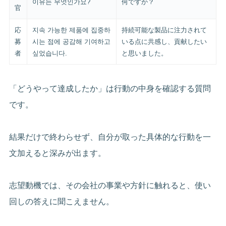
이유는 무엇인가요?
何ですか？
官
応
지속 가능한 제품에 집중하
持続可能な製品に注力されて
募
시는 점에 공감해 기여하고
いる点に共感し、貢献したい
者
싶었습니다.
と思いました。
「どうやって達成したか」は行動の中身を確認する質問
です。
結果だけで終わらせず、自分が取った具体的な行動を一
文加えると深みが出ます。
志望動機では、その会社の事業や方針に触れると、使い
回しの答えに聞こえません。