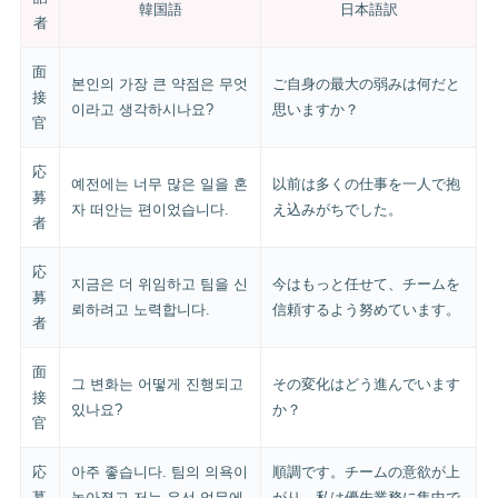
韓国語
日本語訳
者
面
본인의 가장 큰 약점은 무엇
ご自身の最大の弱みは何だと
接
이라고 생각하시나요?
思いますか？
官
応
예전에는 너무 많은 일을 혼
以前は多くの仕事を一人で抱
募
자 떠안는 편이었습니다.
え込みがちでした。
者
応
지금은 더 위임하고 팀을 신
今はもっと任せて、チームを
募
뢰하려고 노력합니다.
信頼するよう努めています。
者
面
그 변화는 어떻게 진행되고
その変化はどう進んでいます
接
있나요?
か？
官
応
아주 좋습니다. 팀의 의욕이
順調です。チームの意欲が上
募
높아졌고 저는 우선 업무에
がり、私は優先業務に集中で