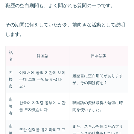
職歴の空白期間も、よく聞かれる質問の一つです。
その期間に何をしていたかを、前向きな活動として説明
します。
話
韓国語
日本語訳
者
面
이력서에 공백 기간이 보이
履歴書に空白期間があります
接
는데 그때 무엇을 하셨나
が、その間は何を？
官
요?
応
한국어 자격증 공부에 시간
韓国語の資格取得の勉強に時
募
을 투자했습니다.
間を使いました。
者
応
また、スキルを保つためフリ
또한 실력을 유지하려고 프
募
ーランスの仕事もしていまし