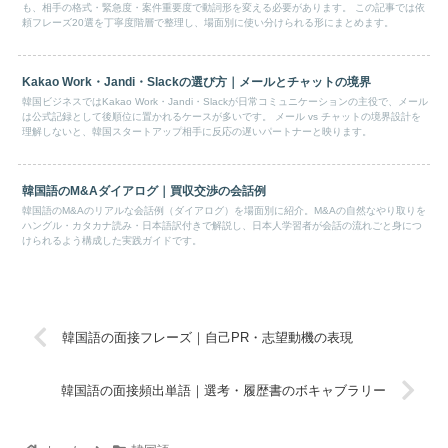
も、相手の格式・緊急度・案件重要度で動詞形を変える必要があります。 この記事では依
頼フレーズ20選を丁寧度階層で整理し、場面別に使い分けられる形にまとめます。
Kakao Work・Jandi・Slackの選び方｜メールとチャットの境界
韓国ビジネスではKakao Work・Jandi・Slackが日常コミュニケーションの主役で、メール
は公式記録として後順位に置かれるケースが多いです。 メール vs チャットの境界設計を
理解しないと、韓国スタートアップ相手に反応の遅いパートナーと映ります。
韓国語のM&Aダイアログ｜買収交渉の会話例
韓国語のM&Aのリアルな会話例（ダイアログ）を場面別に紹介。M&Aの自然なやり取りを
ハングル・カタカナ読み・日本語訳付きで解説し、日本人学習者が会話の流れごと身につ
けられるよう構成した実践ガイドです。
韓国語の面接フレーズ｜自己PR・志望動機の表現
韓国語の面接頻出単語｜選考・履歴書のボキャブラリー