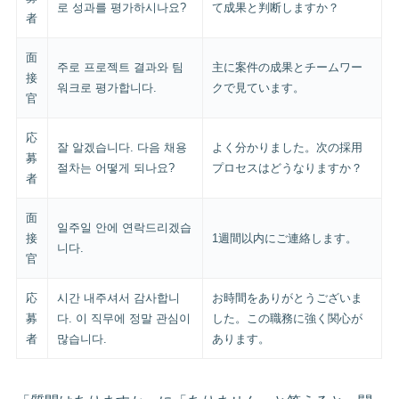
로 성과를 평가하시나요?
て成果と判断しますか？
者
面
주로 프로젝트 결과와 팀
主に案件の成果とチームワー
接
워크로 평가합니다.
クで見ています。
官
応
잘 알겠습니다. 다음 채용
よく分かりました。次の採用
募
절차는 어떻게 되나요?
プロセスはどうなりますか？
者
面
일주일 안에 연락드리겠습
接
1週間以内にご連絡します。
니다.
官
応
시간 내주셔서 감사합니
お時間をありがとうございま
募
다. 이 직무에 정말 관심이
した。この職務に強く関心が
者
많습니다.
あります。