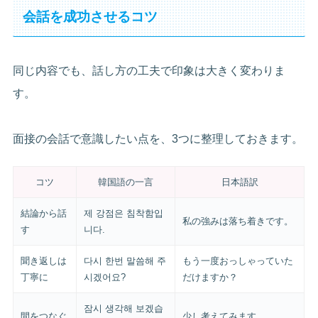
会話を成功させるコツ
同じ内容でも、話し方の工夫で印象は大きく変わりま
す。
面接の会話で意識したい点を、3つに整理しておきます。
コツ
韓国語の一言
日本語訳
結論から話
제 강점은 침착함입
私の強みは落ち着きです。
す
니다.
聞き返しは
다시 한번 말씀해 주
もう一度おっしゃっていた
丁寧に
시겠어요?
だけますか？
잠시 생각해 보겠습
間をつなぐ
少し考えてみます。