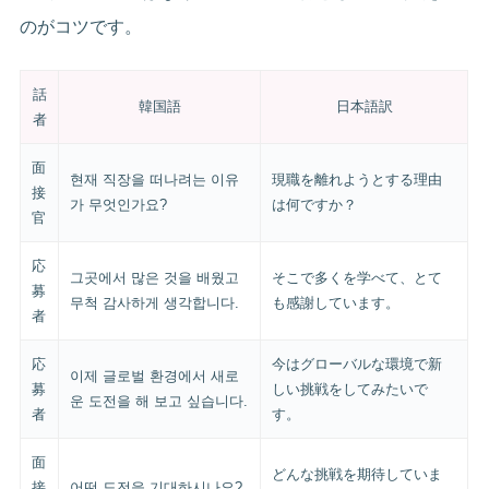
のがコツです。
話
韓国語
日本語訳
者
面
현재 직장을 떠나려는 이유
現職を離れようとする理由
接
가 무엇인가요?
は何ですか？
官
応
그곳에서 많은 것을 배웠고
そこで多くを学べて、とて
募
무척 감사하게 생각합니다.
も感謝しています。
者
応
今はグローバルな環境で新
이제 글로벌 환경에서 새로
募
しい挑戦をしてみたいで
운 도전을 해 보고 싶습니다.
者
す。
面
どんな挑戦を期待していま
接
어떤 도전을 기대하시나요?