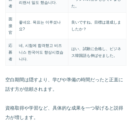
리랜서 일도 했습니다.
者
た。
面
좋네요. 목표는 이루셨나
良いですね。目標は達成しま
接
요?
したか？
官
応
네, 시험에 합격했고 비즈
はい、試験に合格し、ビジネ
募
니스 한국어도 향상시켰습
ス韓国語も伸ばせました。
者
니다.
空白期間は隠すより、学びや準備の時間だったと正直に
話す方が信頼されます。
資格取得や学習など、具体的な成果を一つ挙げると説得
力が増します。