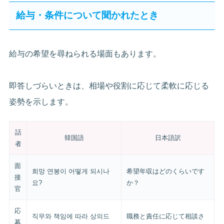
給与・条件について聞かれたとき
給与の希望を尋ねられる場面もあります。
即答しづらいときは、相場や役割に応じて柔軟に応じる
姿勢を示します。
話
韓国語
日本語訳
者
面
희망 연봉이 어떻게 되시나
希望年収はどのくらいです
接
요?
か？
官
応
직무와 책임에 따라 상의드
職務と責任に応じて相談さ
募