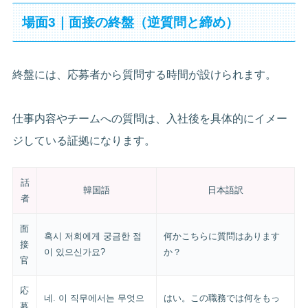
場面3｜面接の終盤（逆質問と締め）
終盤には、応募者から質問する時間が設けられます。
仕事内容やチームへの質問は、入社後を具体的にイメー
ジしている証拠になります。
話
韓国語
日本語訳
者
面
혹시 저희에게 궁금한 점
何かこちらに質問はあります
接
이 있으신가요?
か？
官
応
네. 이 직무에서는 무엇으
はい。この職務では何をもっ
募