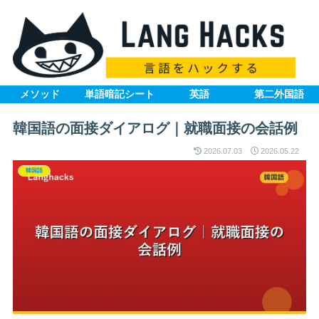
メソッド
単語暗記シート
英語
第二外国語
韓国語の面接ダイアログ｜就職面接の会話例
2026.07.03
2026.05.22
韓国語