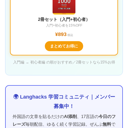
2冊セット（入門+初心者）
入門+初心者を15%OFF
¥893
税込
まとめてお得に
入門編 → 初心者編 の順がおすすめ／2冊セットなら15%お得
🌍 Langhacks 学習コミュニティ｜メンバー
募集中！
外国語の文章を貼るだけの
AI添削
、17言語の
今日のフ
レーズ
毎朝配信、ゆるく続く学習記録。ぜんぶ
無料
で