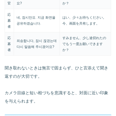
官
요?
か？
応
네, 잠시만요. 지금 화면을
はい、少々お待ちください。
募
공유하겠습니다.
今、画面を共有します。
者
応
すみません、少し途切れたの
죄송합니다, 잠시 끊겼는데
募
でもう一度お願いできます
다시 말씀해 주시겠어요?
者
か？
聞き取れないときは無言で固まらず、ひと言添えて聞き
返すのが大切です。
カメラ目線と短い相づちを意識すると、対面に近い印象
を与えられます。