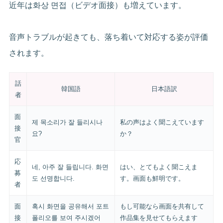
近年は화상 면접（ビデオ面接）も増えています。
音声トラブルが起きても、落ち着いて対応する姿が評価
されます。
話
韓国語
日本語訳
者
面
제 목소리가 잘 들리시나
私の声はよく聞こえています
接
요?
か？
官
応
네, 아주 잘 들립니다. 화면
はい、とてもよく聞こえま
募
도 선명합니다.
す。画面も鮮明です。
者
面
혹시 화면을 공유해서 포트
もし可能なら画面を共有して
接
폴리오를 보여 주시겠어
作品集を見せてもらえます