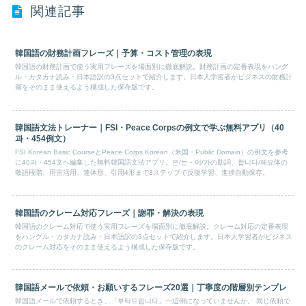
関連記事
韓国語の財務計画フレーズ｜予算・コスト管理の表現
韓国語の財務計画で使う実用フレーズを場面別に徹底解説。財務計画の定番表現をハング
ル・カタカナ読み・日本語訳の3点セットで紹介します。日本人学習者がビジネスの財務計
画をそのまま使えるよう構成した保存版です。
韓国語文法トレーナー｜FSI・Peace Corpsの例文で学ぶ無料アプリ（40
과・454例文）
FSI Korean Basic CourseとPeace Corps Korean（米国・Public Domain）の例文を参考
に40과・454文へ編集した無料韓国語文法アプリ。은/는・이/가の助詞、합니다/해요体の
敬語段階、用言活用、連体形、引用4形まで3ステップで反復学習、進捗自動保存。
韓国語のクレーム対応フレーズ｜謝罪・解決の表現
韓国語のクレーム対応で使う実用フレーズを場面別に徹底解説。クレーム対応の定番表現
をハングル・カタカナ読み・日本語訳の3点セットで紹介します。日本人学習者がビジネス
のクレーム対応をそのまま使えるよう構成した保存版です。
韓国語メールで依頼・お願いするフレーズ20選｜丁寧度の階層別テンプレ
韓国語メールで依頼するとき、「부탁드립니다」一辺倒になっていませんか。 同じ依頼で