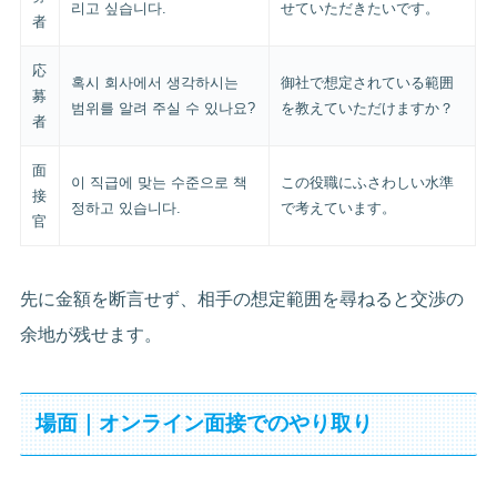
리고 싶습니다.
せていただきたいです。
者
応
혹시 회사에서 생각하시는
御社で想定されている範囲
募
범위를 알려 주실 수 있나요?
を教えていただけますか？
者
面
이 직급에 맞는 수준으로 책
この役職にふさわしい水準
接
정하고 있습니다.
で考えています。
官
先に金額を断言せず、相手の想定範囲を尋ねると交渉の
余地が残せます。
場面｜オンライン面接でのやり取り