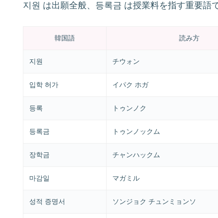
지원 は出願全般、등록금 は授業料を指す重要語
韓国語
読み方
지원
チウォン
입학 허가
イパク ホガ
등록
トゥンノク
등록금
トゥンノックム
장학금
チャンハックム
마감일
マガミル
성적 증명서
ソンジョク チュンミョンソ