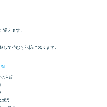
く添えます。
識して読むと記憶に残ります。
きの単語
語
語
の単語