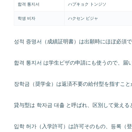
합격 통지서
ハプキョク トンジソ
학생 비자
ハクセン ビジャ
성적 증명서（成績証明書）は出願時にほぼ必須
합격 통지서 は学生ビザの申請にも使うので、届
장학금（奨学金）は返済不要の給付型を指すこと
貸与型は 학자금 대출 と呼ばれ、区別して覚え
입학 허가（入学許可）は許可そのもの、등록（