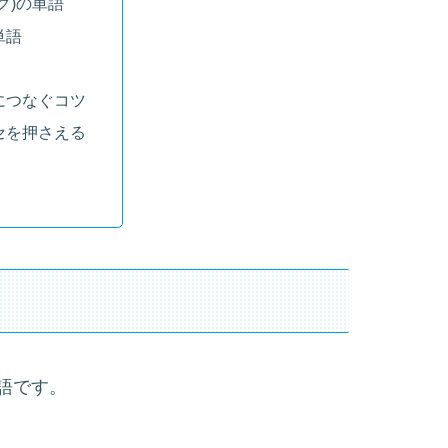
ク)の単語
単語
につなぐコツ
セを押さえる
語です。