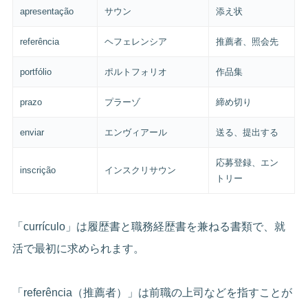
apresentação
サウン
添え状
referência
ヘフェレンシア
推薦者、照会先
portfólio
ポルトフォリオ
作品集
prazo
プラーゾ
締め切り
enviar
エンヴィアール
送る、提出する
応募登録、エン
inscrição
インスクリサウン
トリー
「currículo」は履歴書と職務経歴書を兼ねる書類で、就
活で最初に求められます。
「referência（推薦者）」は前職の上司などを指すことが