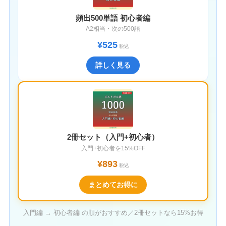
頻出500単語 初心者編
A2相当・次の500語
¥525
税込
詳しく見る
2冊セット（入門+初心者）
入門+初心者を15%OFF
¥893
税込
まとめてお得に
入門編 → 初心者編 の順がおすすめ／2冊セットなら15%お得