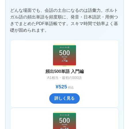
どんな場面でも、会話の土台になるのは語彙力。ポルト
ガル語の頻出単語を頻度順に、発音・日本語訳・用例つ
きでまとめたPDF単語帳です。スキマ時間で効率よく基
礎が固められます。
頻出500単語 入門編
A1相当・最初の500語
¥525
税込
詳しく見る