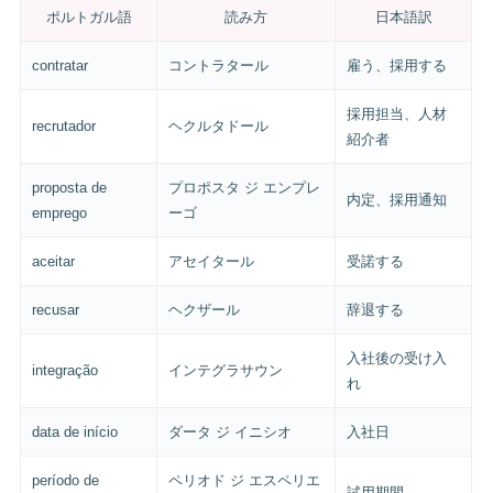
ポルトガル語
読み方
日本語訳
contratar
コントラタール
雇う、採用する
採用担当、人材
recrutador
ヘクルタドール
紹介者
proposta de
プロポスタ ジ エンプレ
内定、採用通知
emprego
ーゴ
aceitar
アセイタール
受諾する
recusar
ヘクザール
辞退する
入社後の受け入
integração
インテグラサウン
れ
data de início
ダータ ジ イニシオ
入社日
período de
ペリオド ジ エスペリエ
試用期間