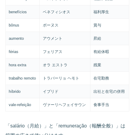
benefícios
ベネフィシオス
福利厚生
bônus
ボーヌス
賞与
aumento
アウメント
昇給
férias
フェリアス
有給休暇
hora extra
オラ エストラ
残業
trabalho remoto
トラバーリョ ヘモト
在宅勤務
híbrido
イブリド
出社と在宅の併用
vale-refeição
ヴァーリヘフェイサウン
食事手当
「salário（月給）」と「remuneração（報酬全般）」は