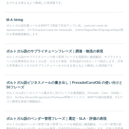
をそのまま使えるよう構成した保存版です。
M-A hiring
ポルトガル語応募メールをBR/PT 2系統で完全テンプレ化。currículo+carta de
apresentação、CV Europass+carta de motivação、Catho/Vagas/Net-Empregos/Sapo慣
行を実例徹底解説します。
ポルトガル語のサプライチェーンフレーズ｜調達・物流の表現
ポルトガル語のサプライチェーンで使う実用フレーズを場面別に徹底解説。サプライチェ
ーンの定番表現をポルトガル語・カタカナ発音・日本語訳の3点セットで紹介します。日本
人学習者がビジネスのサプライチェーンをそのまま使えるよう構成した保存版です。
ポルトガル語ビジネスメールの書き出し｜Prezado/Caro/Olá の使い分けと
50フレーズ
ポルトガル語ビジネスメール書き出し50フレーズを徹底解説。Prezado・Caro・Olá使い
分け、Sr./Sra./Doutor/Engenheiro/Professor呼称マトリクス、BR/PT分岐3段構造、5カテ
ゴリ整理を実例で網羅紹介。
ポルトガル語のベンダー管理フレーズ｜選定・SLA・評価の表現
ポルトガル語のベンダー管理で使う実用フレーズを場面別に徹底解説。ベンダー管理の定
番表現をポルトガル語・カタカナ発音・日本語訳の3点セットで紹介します。日本人学習者