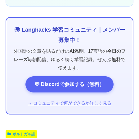
🌍 Langhacks 学習コミュニティ｜メンバー
募集中！
外国語の文章を貼るだけの
AI添削
、17言語の
今日のフ
レーズ
毎朝配信、ゆるく続く学習記録。ぜんぶ
無料
で
使えます。
💬 Discordで参加する（無料）
→ コミュニティで何ができるか詳しく見る
ポルトガル語