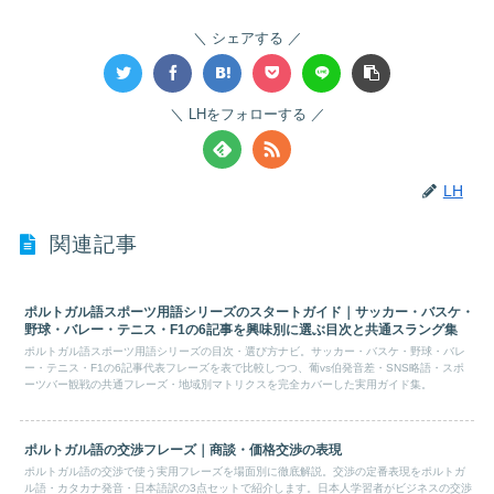
シェアする
LHをフォローする
LH
関連記事
ポルトガル語スポーツ用語シリーズのスタートガイド｜サッカー・バスケ・
野球・バレー・テニス・F1の6記事を興味別に選ぶ目次と共通スラング集
ポルトガル語スポーツ用語シリーズの目次・選び方ナビ。サッカー・バスケ・野球・バレ
ー・テニス・F1の6記事代表フレーズを表で比較しつつ、葡vs伯発音差・SNS略語・スポ
ーツバー観戦の共通フレーズ・地域別マトリクスを完全カバーした実用ガイド集。
ポルトガル語の交渉フレーズ｜商談・価格交渉の表現
ポルトガル語の交渉で使う実用フレーズを場面別に徹底解説。交渉の定番表現をポルトガ
ル語・カタカナ発音・日本語訳の3点セットで紹介します。日本人学習者がビジネスの交渉