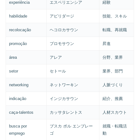
experiência
エスペリエンシア
経験
habilidade
アビリダージ
技能、スキル
recolocação
ヘコロカサウン
転職、再就職
promoção
プロモサウン
昇進
área
アレア
分野、業界
setor
セトール
業界、部門
networking
ネットワーキン
人脈づくり
indicação
インジカサウン
紹介、推薦
caça-talentos
カッサタレントス
人材スカウト
busca por
ブスカ ポル エンプレー
就職・転職活
emprego
ゴ
動