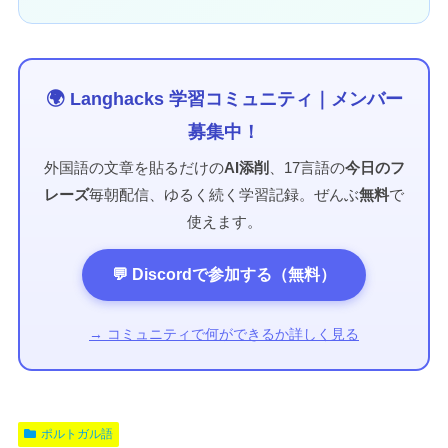
🌍 Langhacks 学習コミュニティ｜メンバー
募集中！
外国語の文章を貼るだけの
AI添削
、17言語の
今日のフ
レーズ
毎朝配信、ゆるく続く学習記録。ぜんぶ
無料
で
使えます。
💬 Discordで参加する（無料）
→ コミュニティで何ができるか詳しく見る
ポルトガル語