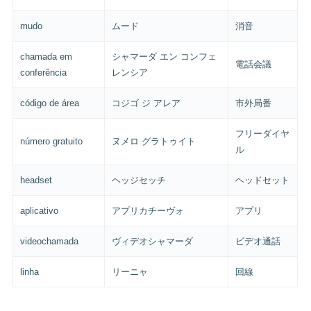
mudo
ムード
消音
chamada em
シャマーダ エン コンフェ
電話会議
conferência
レンシア
código de área
コジゴ ジ アレア
市外局番
フリーダイヤ
número gratuito
ヌメロ グラトゥイト
ル
headset
ヘッジセッチ
ヘッドセット
aplicativo
アプリカチーヴォ
アプリ
videochamada
ヴィデオシャマーダ
ビデオ通話
linha
リーニャ
回線