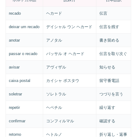
recado
ヘカード
伝言
deixar um recado
デイシャル ウン ヘカード
伝言を残す
anotar
アノタル
書き留める
passar o recado
パッサル オ ヘカード
伝言を取り次ぐ
avisar
アヴィザル
知らせる
caixa postal
カイシャ ポスタウ
留守番電話
soletrar
ソレトラル
つづりを言う
repetir
ヘペチル
繰り返す
confirmar
コンフィルマル
確認する
retorno
ヘトルノ
折り返し・返事