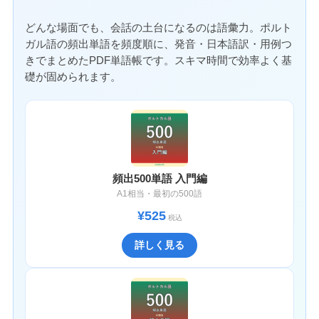
どんな場面でも、会話の土台になるのは語彙力。ポルト
ガル語の頻出単語を頻度順に、発音・日本語訳・用例つ
きでまとめたPDF単語帳です。スキマ時間で効率よく基
礎が固められます。
頻出500単語 入門編
A1相当・最初の500語
¥525
税込
詳しく見る