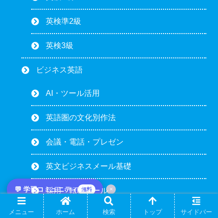
英検準2級
英検3級
ビジネス英語
AI・ツール活用
英語圏の文化別作法
会議・電話・プレゼン
英文ビジネスメール基礎
💬 学習コミュニティ
×
無料
採用・転職メール
メニュー
ホーム
検索
トップ
サイドバー
営業・セールスメール