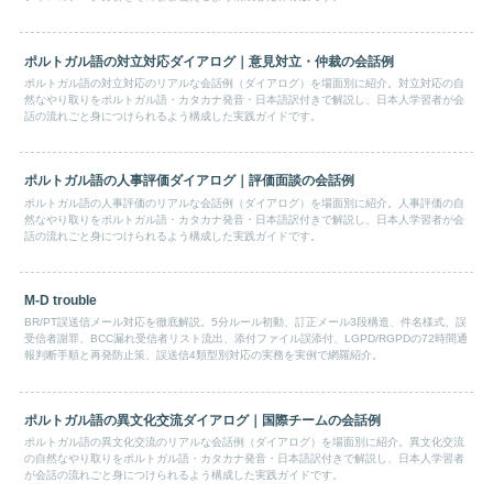
ポルトガル語の対立対応ダイアログ｜意見対立・仲裁の会話例
ポルトガル語の対立対応のリアルな会話例（ダイアログ）を場面別に紹介。対立対応の自
然なやり取りをポルトガル語・カタカナ発音・日本語訳付きで解説し、日本人学習者が会
話の流れごと身につけられるよう構成した実践ガイドです。
ポルトガル語の人事評価ダイアログ｜評価面談の会話例
ポルトガル語の人事評価のリアルな会話例（ダイアログ）を場面別に紹介。人事評価の自
然なやり取りをポルトガル語・カタカナ発音・日本語訳付きで解説し、日本人学習者が会
話の流れごと身につけられるよう構成した実践ガイドです。
M-D trouble
BR/PT誤送信メール対応を徹底解説。5分ルール初動、訂正メール3段構造、件名様式、誤
受信者謝罪、BCC漏れ受信者リスト流出、添付ファイル誤添付、LGPD/RGPDの72時間通
報判断手順と再発防止策、誤送信4類型別対応の実務を実例で網羅紹介。
ポルトガル語の異文化交流ダイアログ｜国際チームの会話例
ポルトガル語の異文化交流のリアルな会話例（ダイアログ）を場面別に紹介。異文化交流
の自然なやり取りをポルトガル語・カタカナ発音・日本語訳付きで解説し、日本人学習者
が会話の流れごと身につけられるよう構成した実践ガイドです。