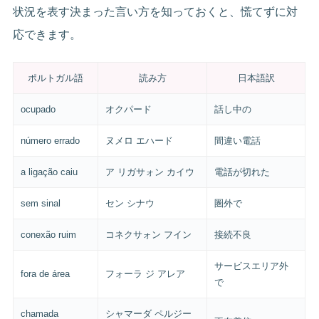
状況を表す決まった言い方を知っておくと、慌てずに対
応できます。
ポルトガル語
読み方
日本語訳
ocupado
オクパード
話し中の
número errado
ヌメロ エハード
間違い電話
a ligação caiu
ア リガサォン カイウ
電話が切れた
sem sinal
セン シナウ
圏外で
conexão ruim
コネクサォン フイン
接続不良
サービスエリア外
fora de área
フォーラ ジ アレア
で
chamada
シャマーダ ペルジー