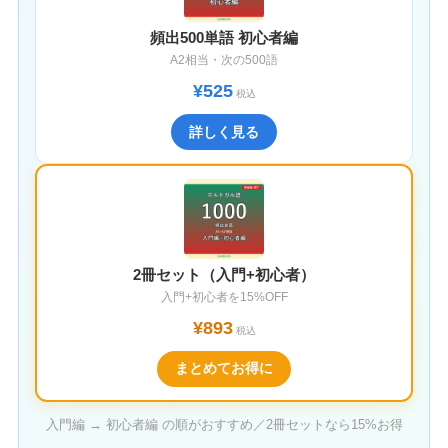
頻出500単語 初心者編
A2相当・次の500語
¥525
税込
詳しく見る
2冊セット（入門+初心者）
入門+初心者を15%OFF
¥893
税込
まとめてお得に
入門編 → 初心者編 の順がおすすめ／2冊セットなら15%お得