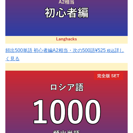
頻出500単語 初心者編
A2相当・次の500語
¥525
詳し
税込
く見る