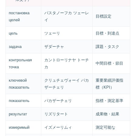
постановка
パスタノーフカ ツェーレ
目標設定
целей
イ
цель
ツェーリ
目標・到達点
задача
ザダーチャ
課題・タスク
контрольная
カントローリナヤ トーチ
中間目標・節目
точка
カ
ключевой
クリュチェヴォーイ パカ
重要業績評価指
показатель
ザーチェリ
標（KPI）
показатель
パカザーチェリ
指標・測定基準
результат
リズリタート
成果物・結果
измеримый
イズメーリムィ
測定可能な