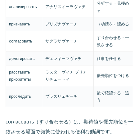
分析する・見極め
анализировать
アナリズィーラヴァチ
る
признавать
プリズナヴァーチ
（功績を）認める
すり合わせる・一
согласовать
サグラサヴァーチ
致させる
делегировать
ヂェレギーラヴァチ
仕事を任せる
расставить
ラスターヴィチ プリア
優先順位をつける
приоритеты
リチェートィ
後で確認する・追
проследить
プラスリェヂーチ
う
согласовать（すり合わせる）は、期待値や優先順位を一
致させる場面で頻繁に使われる便利な動詞です。