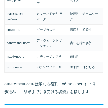
лидерство
統率力
ァ
командная
カマーンドナヤ ラ
協調性・チームワー
работа
ボータ
ク
гибкость
ギープカスチ
適応力・柔軟性
アトヴェーツトヴ
ответственность
責任を持つ姿勢
ェンナスチ
надёжность
ナヂョージナスチ
信頼性
потенциал
パテンツィアール
将来性・伸びしろ
ответственность は単なる役割（обязанность）より一
歩進み、「結果まで引き受ける姿勢」を指します。