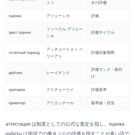
トィ
きの評価
оценка
アツェーンカ
評価
ツィークル アツェー
цикл оценки
評価サイクル
ンキ
アッチョートヌィ ペ
отчётный период
評価対象期間
リーアト
評価ランク・格付
рейтинг
レーイチンク
け
критерии
クリチェーリイ
評価基準
ориентир
アリエンチール
基準値・目安
аттестация は制度としての公式な査定を指し、оценка
работы は面談での働きぶりの評価を指すことが多い語で