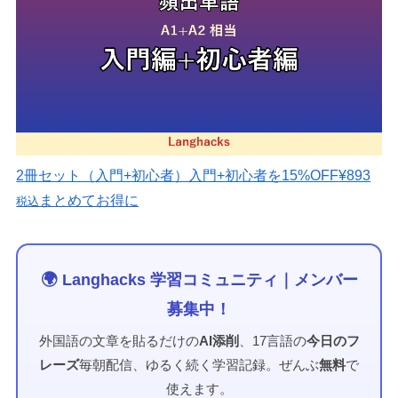
2冊セット（入門+初心者）
入門+初心者を15%OFF
¥893
まとめてお得に
税込
🌍 Langhacks 学習コミュニティ｜メンバー
募集中！
外国語の文章を貼るだけの
AI添削
、17言語の
今日のフ
レーズ
毎朝配信、ゆるく続く学習記録。ぜんぶ
無料
で
使えます。