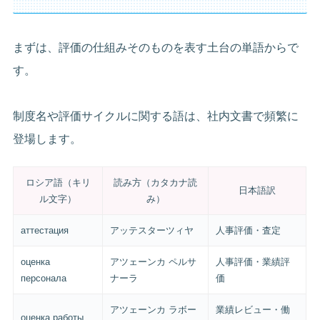
まずは、評価の仕組みそのものを表す土台の単語からで
す。
制度名や評価サイクルに関する語は、社内文書で頻繁に
登場します。
ロシア語（キリ
読み方（カタカナ読
日本語訳
ル文字）
み）
аттестация
アッテスターツィヤ
人事評価・査定
оценка
アツェーンカ ペルサ
人事評価・業績評
персонала
ナーラ
価
アツェーンカ ラボー
業績レビュー・働
оценка работы