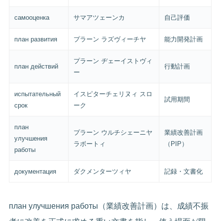
самооценка
サマアツェーンカ
自己評価
план развития
プラーン ラズヴィーチヤ
能力開発計画
プラーン ヂェーイストヴィ
план действий
行動計画
ー
испытательный
イスピターチェリヌィ スロ
試用期間
срок
ーク
план
プラーン ウルチシェーニヤ
業績改善計画
улучшения
ラボートィ
（PIP）
работы
документация
ダクメンターツィヤ
記録・文書化
план улучшения работы（業績改善計画）は、成績不振