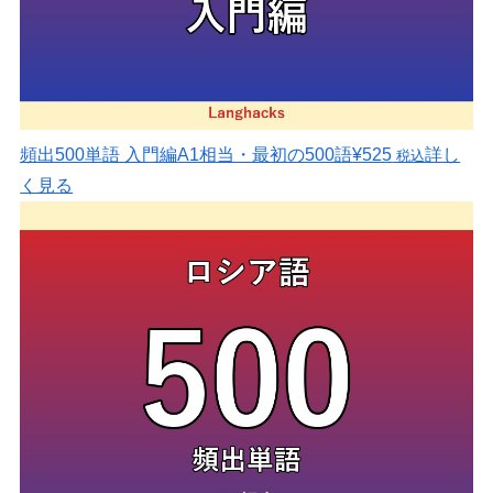
頻出500単語 入門編
A1相当・最初の500語
¥525
詳し
税込
く見る