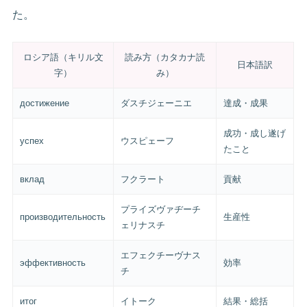
た。
ロシア語（キリル文
読み方（カタカナ読
日本語訳
字）
み）
достижение
ダスチジェーニエ
達成・成果
成功・成し遂げ
успех
ウスピェーフ
たこと
вклад
フクラート
貢献
プライズヴァヂーチ
производительность
生産性
ェリナスチ
エフェクチーヴナス
эффективность
効率
チ
итог
イトーク
結果・総括