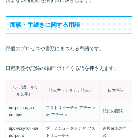
含まない固定給を指す点に注意します。
面談・手続きに関する用語
評価のプロセスや書類にまつわる単語です。
日程調整や記録の場面で出てくる語を押さえます。
ロシア語（キリ
読み方（カタカナ読み）
日本語訳
ル文字）
встреча один
フストリェーチャ アヂーン
1対1の面談
на один
ナ アヂーン
промежуточная
プラミジュータチナヤ フス
進捗確認の面
встреча
トリェーチャ
談