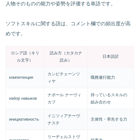
人物そのものの能力や姿勢を評価する単語です。
ソフトスキルに関する語は、コメント欄での頻出度が高
めです。
ロシア語（キリ
読み方（カタカナ
日本語訳
ル文字）
読み）
カンピチェーンツ
компетенция
職務遂行能力
ィヤ
ナボール ナーヴィ
持っているスキルの
набор навыков
カフ
組み合わせ
イニツィアチーヴ
инициативность
主体性・率先する力
ナスチ
リーヂェルストヴ