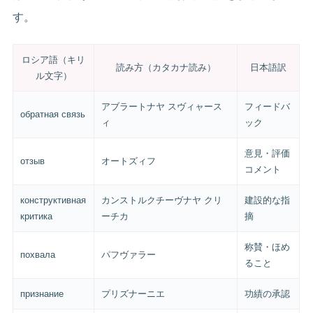
す。
ロシア語（キリ
読み方（カタカナ読み）
日本語訳
ル文字）
アブラートナヤ スヴィャース
フィードバ
обратная связь
ィ
ック
意見・評価
отзыв
オートズィフ
コメント
конструктивная
カンストルクチーヴナヤ クリ
建設的な指
критика
ーチカ
摘
称賛・ほめ
похвала
パフヴァラー
ること
признание
プリズナーニエ
功績の承認