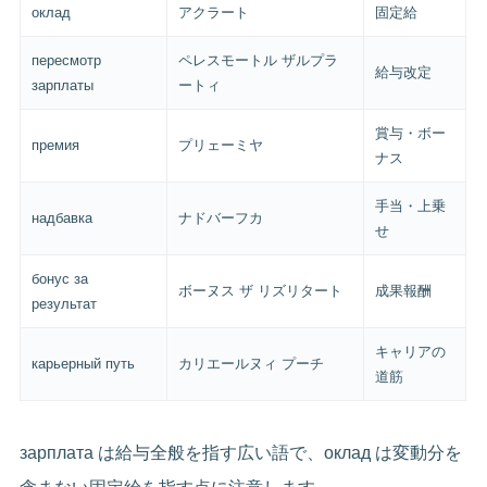
оклад
アクラート
固定給
пересмотр
ペレスモートル ザルプラ
給与改定
зарплаты
ートィ
賞与・ボー
премия
プリェーミヤ
ナス
手当・上乗
надбавка
ナドバーフカ
せ
бонус за
ボーヌス ザ リズリタート
成果報酬
результат
キャリアの
карьерный путь
カリエールヌィ プーチ
道筋
зарплата は給与全般を指す広い語で、оклад は変動分を