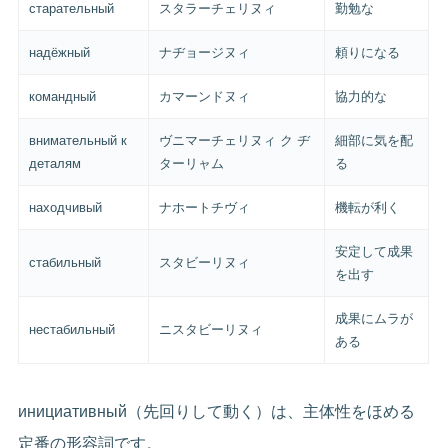
старательный
スタラーチェリヌィ
勤勉な
надёжный
ナヂョージヌィ
頼りになる
командный
カマーンドヌィ
協力的な
внимательный к
ヴニマーチェリヌィ ク ヂ
細部に気を配
деталям
ターリャム
る
находчивый
ナホートチヴィ
機転が利く
安定して成果
стабильный
スタビーリヌィ
を出す
成果にムラが
нестабильный
ニスタビーリヌィ
ある
инициативный（先回りして動く）は、主体性をほめる
定番の形容詞です。