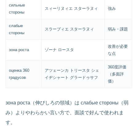
сильные
スィーリヌィエ スターラヌィ
強み
стороны
слабые
スラーブィエ スターラヌィ
弱み・課題
стороны
改善が必要
зона роста
ゾーナ ロースタ
な点
360度評価
оценка 360
アツェーンカ トリースタ シェ
（多面評
градусов
イヂシャート グラードゥサフ
価）
зона роста（伸びしろの領域）は слабые стороны（弱
み）よりやわらかい言い方で、面談で好んで使われま
す。