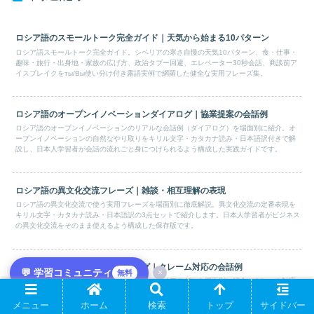
ロシア語のスモールトーク完全ガイド｜天気から始まる10パターン
ロシア語スモールトーク完全ガイド。シベリアの寒さ自慢の天気10パターン、食・仕事・
趣味・旅行・出身地・家族の広げ方、政治タブー回避、エレベーター30秒会話、商談前ア
イスブレイクをты/Вы使い分け付き露語実例で網羅した健全な実用フレーズ集。
ロシア語のオープンイノベーションダイアログ｜協業提案の会話例
ロシア語のオープンイノベーションのリアルな会話例（ダイアログ）を場面別に紹介。オ
ープンイノベーションの自然なやり取りをキリル文字・カタカナ読み・日本語訳付きで解
説し、日本人学習者が会話の流れごと身につけられるよう構成した実践ガイドです。
ロシア語の異文化交流フレーズ｜雑談・相互理解の表現
ロシア語の異文化交流で使う実用フレーズを場面別に徹底解説。異文化交流の定番表現を
キリル文字・カタカナ読み・日本語訳の3点セットで紹介します。日本人学習者がビジネス
の異文化交流をそのまま使えるよう構成した保存版です。
ロシア語のクレーム対応ダイアログ｜クレーム対応の会話例
💬 学習コミュニティ
×
無料
ロシア語のクレーム対応のリアルな会話例（ダイアログ）を場面別に紹介。クレーム対応
の自然なやり取りをキリル文字・カタカナ読み・日本語訳付きで解説し、日本人学習者が
会話の流れごと身につけられるよう構成した実践ガイドです。
メニュー
ホーム
検索
トップ
サイドバー