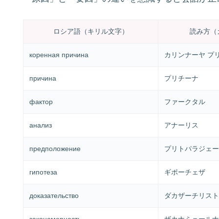
ロシア語（キリル文字）
読み方（
коренная причина
カリンナーヤ プ
причина
プリチーナ
фактор
ファークタル
анализ
アナーリス
предположение
プリトパラジェー
гипотеза
ギポーチェザ
доказательство
ダカザーチリスト
закономерность
ザカナミェールナ