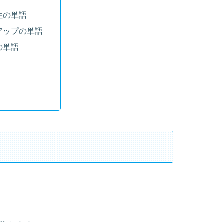
性の単語
アップの単語
の単語
。