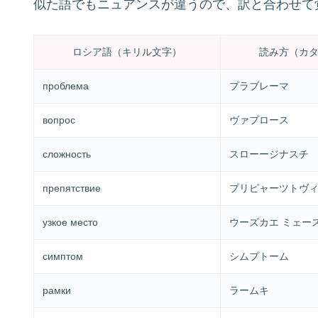
似た語でもニュアンスが違うので、訳と合わせて
ロシア語（キリル文字）
読み方（カ
проблема
プラブレーマ
вопрос
ヴァプロース
сложность
スローージナスチ
препятствие
プリピャーツトヴ
узкое место
ウーズカエ ミェー
симптом
シムプトーム
рамки
ラームキ