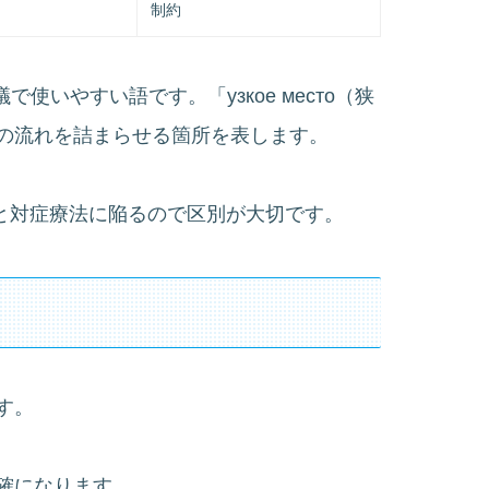
エ
制約
議で使いやすい語です。「узкое место（狭
の流れを詰まらせる箇所を表します。
同すると対症療法に陥るので区別が大切です。
す。
確になります。