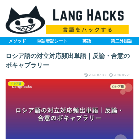
メソッド
単語暗記シート
英語
第二外国語
ロシア語の対立対応頻出単語｜反論・合意の
ボキャブラリー
2026.07.03
2026.05.23
ロシア語