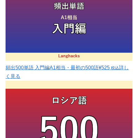
頻出500単語 入門編
A1相当・最初の500語
¥525
詳し
税込
く見る