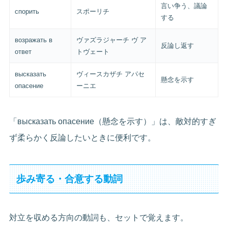
言い争う、議論
спорить
スポーリチ
する
возражать в
ヴァズラジャーチ ヴ ア
反論し返す
ответ
トヴェート
высказать
ヴィースカザチ アパセ
懸念を示す
опасение
ーニエ
「высказать опасение（懸念を示す）」は、敵対的すぎ
ず柔らかく反論したいときに便利です。
歩み寄る・合意する動詞
対立を収める方向の動詞も、セットで覚えます。