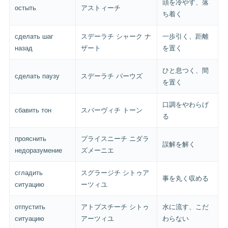
頭を冷やす、落
остыть
アストィーチ
ち着く
сделать шаг
スデーラチ シャーク ナ
一歩引く、距離
назад
ザート
を置く
ひと息つく、間
сделать паузу
スデーラチ パーウズ
を置く
口調をやわらげ
сбавить тон
スバーヴィチ トーン
る
прояснить
プライスニーチ ニダラ
誤解を解く
недоразумение
ズメーニエ
сгладить
スグラージチ シトゥア
事を丸く収める
ситуацию
ーツィユ
отпустить
アトプスチーチ シトゥ
水に流す、こだ
ситуацию
アーツィユ
わらない