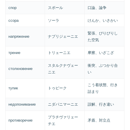
спор
スポール
口論、論争
ссора
ソーラ
けんか、いさかい
緊張、ぴりぴりし
напряжение
ナプリジェーニエ
た空気
трение
トリェーニエ
摩擦、いざこざ
スタルクナヴェー
衝突、ぶつかり合
столкновение
ニエ
い
こう着状態、行き
тупик
トゥピーク
詰まり
недопонимание
ニダパニマーニエ
誤解、行き違い
プラチヴァリェー
противоречие
矛盾、対立点
チエ