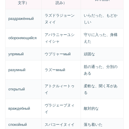
文字）
読み）
ラズドラジョーン
いらだった、もどか
раздражённый
ヌィイ
しい
アバラニャーユシ
守りに入った、身構
обороняющийся
ィイシャ
えた
упрямый
ウプリャーмый
頑固な
筋の通った、分別の
разумный
ラズーмный
ある
アトクルィートゥ
柔軟な、聞く耳があ
открытый
イ
る
ヴラジェーブヌィ
враждебный
敵対的な
イ
спокойный
スパコーイヌィイ
落ち着いた