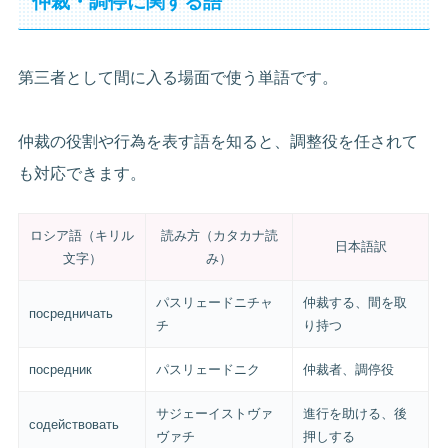
仲裁・調停に関する語
第三者として間に入る場面で使う単語です。
仲裁の役割や行為を表す語を知ると、調整役を任されて
も対応できます。
ロシア語（キリル
読み方（カタカナ読
日本語訳
文字）
み）
パスリェードニチャ
仲裁する、間を取
посредничать
チ
り持つ
посредник
パスリェードニク
仲裁者、調停役
サジェーイストヴァ
進行を助ける、後
содействовать
ヴァチ
押しする