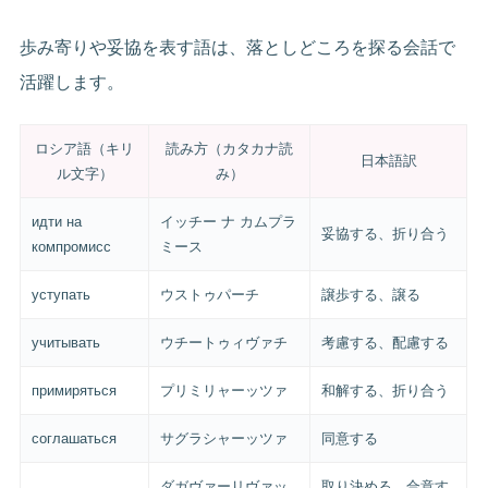
歩み寄りや妥協を表す語は、落としどころを探る会話で
活躍します。
ロシア語（キリ
読み方（カタカナ読
日本語訳
ル文字）
み）
идти на
イッチー ナ カムプラ
妥協する、折り合う
компромисс
ミース
уступать
ウストゥパーチ
譲歩する、譲る
учитывать
ウチートゥィヴァチ
考慮する、配慮する
примиряться
プリミリャーッツァ
和解する、折り合う
соглашаться
サグラシャーッツァ
同意する
ダガヴァーリヴァッ
取り決める、合意す