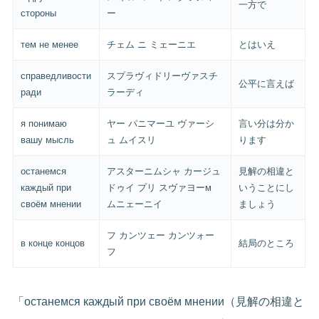
一方で
стороны
ー
тем не менее
チェム ニ ミェーニエ
とはいえ
справедливости
スプラヴィドリーヴァスチ
公平に言えば
ради
ラーディ
я понимаю
ヤー パニマーユ ヴァーシ
言い分は分か
вашу мысль
ュ ムイスリ
ります
останемся
アスターニムシャ カージュ
見解の相違と
каждый при
ドゥイ プリ スヴァヨーм
いうことにし
своём мнении
ムニェーニイ
ましょう
フ カンツェー カンツォー
в конце концов
結局のところ
フ
「останемся каждый при своём мнении（見解の相違と