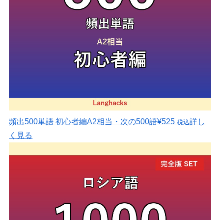
頻出500単語 初心者編
A2相当・次の500語
¥525
詳し
税込
く見る