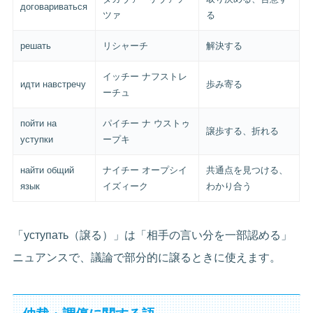
договариваться
ツァ
る
решать
リシャーチ
解決する
イッチー ナフストレ
идти навстречу
歩み寄る
ーチュ
пойти на
パイチー ナ ウストゥ
譲歩する、折れる
уступки
ープキ
найти общий
ナイチー オープシイ
共通点を見つける、
язык
イズィーク
わかり合う
「уступать（譲る）」は「相手の言い分を一部認める」
ニュアンスで、議論で部分的に譲るときに使えます。