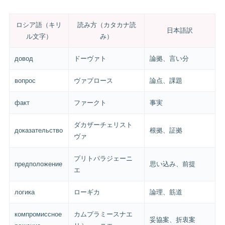
ロシア語（キリ
読み方（カタカナ読
日本語訳
ル文字）
み）
довод
ドーヴァト
論拠、言い分
вопрос
ヴァプロース
論点、課題
факт
ファークト
事実
ダカザーチェリスト
доказательство
根拠、証拠
ヴァ
プリトパラジェーニ
предположение
思い込み、前提
エ
логика
ローギカ
論理、筋道
компромиссное
カムプラミースナエ
妥協案、折衷案