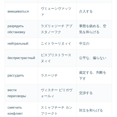
ヴミェーシヴァッツ
вмешиваться
介入する
ァ
разрядить
ラズリャジーチ アプ
事態を鎮める、空
обстановку
スタノーフク
気を和らげる
нейтральный
ニイトラーリヌィイ
中立の
ビスプリストラース
беспристрастный
公平な、偏らない
ヌィイ
裁定する、判断を
рассудить
ラスージチ
下す
вести
ヴィスチー ピリガヴ
交渉する
переговоры
ォールィ
смягчить
スミャフチーチ カン
対立を和らげる
конфликт
フリークト