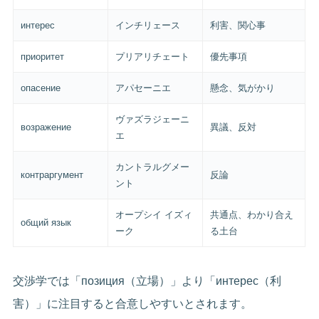
интерес
インチリェース
利害、関心事
приоритет
プリアリチェート
優先事項
опасение
アパセーニエ
懸念、気がかり
ヴァズラジェーニ
возражение
異議、反対
エ
カントラルグメー
контраргумент
反論
ント
オープシイ イズィ
共通点、わかり合え
общий язык
ーク
る土台
交渉学では「позиция（立場）」より「интерес（利
害）」に注目すると合意しやすいとされます。