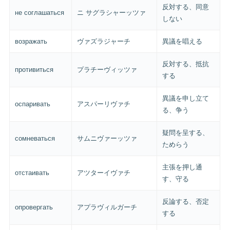
反対する、同意
не соглашаться
ニ サグラシャーッツァ
しない
возражать
ヴァズラジャーチ
異議を唱える
反対する、抵抗
противиться
プラチーヴィッツァ
する
異議を申し立て
оспаривать
アスパーリヴァチ
る、争う
疑問を呈する、
сомневаться
サムニヴァーッツァ
ためらう
主張を押し通
отстаивать
アツターイヴァチ
す、守る
反論する、否定
опровергать
アプラヴィルガーチ
する