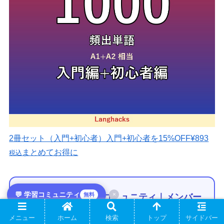
2冊セット（入門+初心者）
入門+初心者を15%OFF
¥893
まとめてお得に
税込
💬 学習コミュニティ
×
🌍 Langhacks 学習コミュニティ｜メンバー
無料
募集中！
メニュー
ホーム
検索
トップ
サイドバー