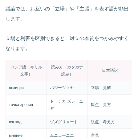
議論では、お互いの「立場」や「主張」を表す語が頻出
します。
立場と利害を区別できると、対立の本質をつかみやすく
なります。
ロシア語（キリル
読み方（カタカナ
日本語訳
文字）
読み）
позиция
パジーツィヤ
立場、見解
トーチカ ズレーニ
точка зрения
観点、見方
ヤ
взгляд
ヴズグリャート
視点、考え方
мнение
ムニェーニエ
意見