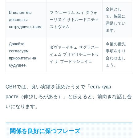
全体とし
В целом мы
フ ツェーラム ムィ ダヴォ
て、協業に
довольны
ーリヌィ サトルードニチェ
満足してい
сотрудничеством.
ストヴァム
ます。
Давайте
今後の優先
ダヴァーイチェ サグラスー
согласуем
事項をすり
イェム プリアリチェートゥ
приоритеты на
合わせまし
イ ナ ブードゥシェイェ
будущее.
ょう。
QBRでは、良い実績を認めたうえで「есть куда
расти（伸びしろがある）」と伝えると、前向きな話し合
いになります。
関係を良好に保つフレーズ