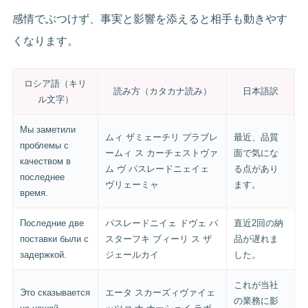
感情でぶつけず、事実と影響を添えると相手も動きやす
くなります。
ロシア語（キリ
読み方（カタカナ読み）
日本語訳
ル文字）
Мы заметили
ムィ ザミェーチリ プラブレ
最近、品質
проблемы с
ームィ ス カーチェストヴァ
面で気にな
качеством в
ム ヴ パスレードニェイェ
る点があり
последнее
ヴリェーミャ
ます。
время.
Последние две
パスレードニイェ ドヴェ パ
直近2回の納
поставки были с
スターフキ ブィーリ ス ザ
品が遅れま
задержкой.
ジェールカイ
した。
これが当社
Это сказывается
エータ スカーズィヴァイェ
の業務に影