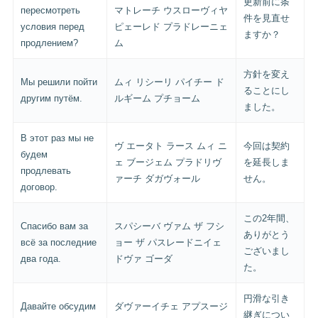
更新前に条
пересмотреть
マトレーチ ウスローヴィヤ
件を見直せ
условия перед
ピェーレド プラドレーニェ
ますか？
продлением?
ム
方針を変え
Мы решили пойти
ムィ リシーリ パイチー ド
ることにし
другим путём.
ルギーム プチョーム
ました。
В этот раз мы не
ヴ エータト ラース ムィ ニ
今回は契約
будем
ェ ブージェム プラドリヴ
を延長しま
продлевать
ァーチ ダガヴォール
せん。
договор.
この2年間、
Спасибо вам за
スパシーバ ヴァム ザ フシ
ありがとう
всё за последние
ョー ザ パスレードニイェ
ございまし
два года.
ドヴァ ゴーダ
た。
円滑な引き
Давайте обсудим
ダヴァーイチェ アプスージ
継ぎについ