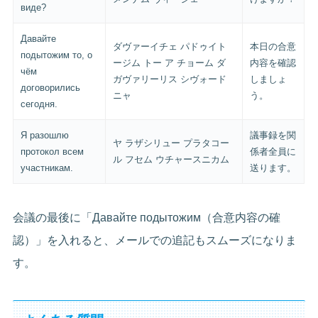
виде?
Давайте
ダヴァーイチェ パドゥイト
本日の合意
подытожим то, о
ージム トー ア チョーム ダ
内容を確認
чём
ガヴァリーリス シヴォード
しましょ
договорились
ニャ
う。
сегодня.
Я разошлю
議事録を関
ヤ ラザシリュー プラタコー
протокол всем
係者全員に
ル フセム ウチャースニカム
участникам.
送ります。
会議の最後に「Давайте подытожим（合意内容の確
認）」を入れると、メールでの追記もスムーズになりま
す。