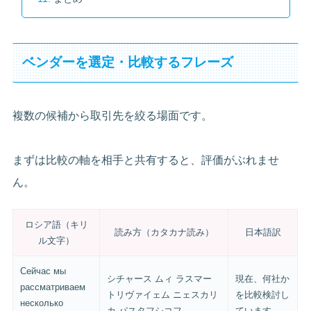
ベンダーを選定・比較するフレーズ
複数の候補から取引先を絞る場面です。
まずは比較の軸を相手と共有すると、評価がぶれませ
ん。
ロシア語（キリ
読み方（カタカナ読み）
日本語訳
ル文字）
Сейчас мы
シチャース ムィ ラスマー
現在、何社か
рассматриваем
トリヴァイェム ニェスカリ
を比較検討し
несколько
カ パスタフシコフ
ています。