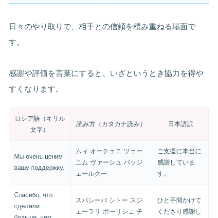
日々のやり取りで、相手との信頼を積み重ねる場面で
す。
感謝や評価を言葉にすると、いざというとき協力を得や
すくなります。
ロシア語（キリル
読み方（カタカナ読み）
日本語訳
文字）
ムィ オーチェニ ツェー
ご支援に本当に
Мы очень ценим
ニム ヴァーシュ パッジ
感謝していま
вашу поддержку.
ェールクー
す。
Спасибо, что
スパシーバ シトー スジ
ひと手間かけて
сделали
ェーラリ ボーリシェ チ
くださり感謝し
больше, чем