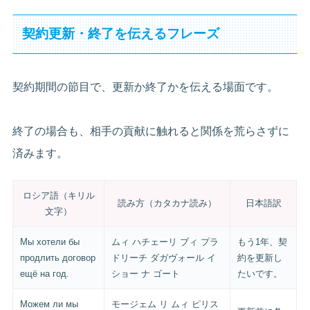
契約更新・終了を伝えるフレーズ
契約期間の節目で、更新か終了かを伝える場面です。
終了の場合も、相手の貢献に触れると関係を荒らさずに
済みます。
ロシア語（キリル
読み方（カタカナ読み）
日本語訳
文字）
Мы хотели бы
ムィ ハチェーリ ブィ プラ
もう1年、契
продлить договор
ドリーチ ダガヴォール イ
約を更新し
ещё на год.
ショー ナ ゴート
たいです。
Можем ли мы
モージェム リ ムィ ピリス