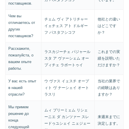
поставщиков.
Чем вы
チェム ヴィ アトリチャー
他社との違い
отличаетесь от
イェチェス アト ドルギー
はどこです
других
フ パスタフシコフ
か？
поставщиков?
Расскажите,
ラスカジーチェ パジャール
これまでの実
пожалуйста, о
スタ ア ヴァーシェム オー
績を説明いた
вашем опыте
プィチェ ラボートゥイ
だけますか？
работы.
У вас есть опыт
ウ ヴァス イェスチ オープ
当社の業界で
в нашей
ィト ヴ ナーシェイ オート
の経験はあり
отрасли?
ラスリ
ますか？
Мы примем
ムィ プリーミェム リシェ
решение до
ーニエ ダ カンツァー スレ
来週末までに
конца
ードゥユシェイ ニェジェー
決定します。
следующей