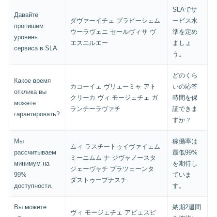
SLAでサ
Давайте
ダヴァーイチェ プラピーシェム
ービス水
пропишем
ウーラヴェニ セールヴィサ ヴ
準を定め
уровень
エスエルエー
ましょ
сервиса в SLA.
う。
どのくら
Какое время
カコーイェ ヴリェーミャ アト
いの応答
отклика вы
クリーカ ヴィ モージェチェ ガ
時間を保
можете
ランチーラヴァチ
証できま
гарантировать?
すか？
Мы
稼働率は
ムィ ラスチートゥイヴァイェム
рассчитываем
最低99%
ミーニムム ナ ジヴャノースタ
минимум на
を期待し
ジェーヴャチ プラツェーンタ
99%
ていま
ダストゥープナスチ
доступности.
す。
Вы можете
納期2週間
ヴィ モージェチェ アビェスピ