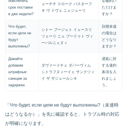
обеспечить
を確約い
ェーチチ スローク パスターフ
срок поставки
ただけま
キ ヴ ドヴェ ニェジェーリ
в две недели?
すか？
Что будет,
目標未達
シトー ブージェト イェースリ
если цели не
の場合は
ツェーリ ニェ ブードゥト ヴィ
будут
どうなり
ーパルニェヌィ
выполнены?
ますか？
Давайте
遅延に対
добавим
ダヴァーイチェ ダバーヴィム
する違約
штрафные
シトラフヌィーイェ サンクツィ
条項を入
санкции за
イ ザ ザジェールシキ
れましょ
задержки.
う。
「Что будет, если цели не будут выполнены?（未達時
はどうなるか）」を先に確認すると、トラブル時の対応
が明確になります。