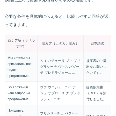
必要な条件を具体的に伝えると、比較しやすい回答が返
ってきます。
ロシア語（キリル
読み方（カタカナ読み）
日本語訳
文字）
Мы хотели бы
ムィ ハチェーリ ブィ プリ
提案書のご提
пригласить вас
グラシーチ ヴァス パダー
出をお願いし
подать
チ プレドラジェーニエ
たいです。
предложение.
Во вложении
ヴァ ヴロジェーニイ ナー
提案依頼書
наш запрос на
シュ ザプロース ナ プレド
（RFP）を添
предложение.
ラジェーニエ
付しました。
Пришлите,
プリシリーチェ パジャー