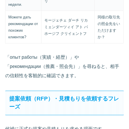
リ
недели.
Можете дать
同様の取引先
モージェチェ ダーチ リカ
рекомендации от
の照会先をい
ミェンダーツィイ アト パ
похожих
ただけます
ホージフ クリイェントフ
клиентов?
か？
「опыт работы（実績・経歴）」や
「рекомендации（推薦・照会先）」を尋ねると、相手
の信頼性を客観的に確認できます。
提案依頼（RFP）・見積もりを依頼するフレ
ーズ
候補に正式な提案や見積もりを求める場面です。