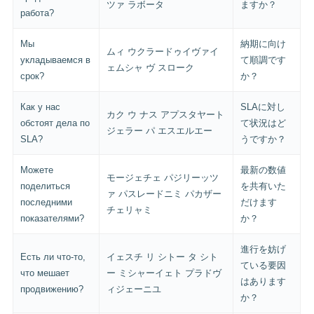
ツァ ラボータ
ますか？
работа?
Мы
納期に向け
ムィ ウクラードゥイヴァイ
укладываемся в
て順調です
ェムシャ ヴ スローク
срок?
か？
Как у нас
SLAに対し
カク ウ ナス アプスタヤート
обстоят дела по
て状況はど
ジェラー パ エスエルエー
SLA?
うですか？
Можете
最新の数値
モージェチェ パジリーッツ
поделиться
を共有いた
ァ パスレードニミ パカザー
последними
だけます
チェリャミ
показателями?
か？
進行を妨げ
Есть ли что-то,
イェスチ リ シトー タ シト
ている要因
что мешает
ー ミシャーイェト プラドヴ
はあります
продвижению?
ィジェーニユ
か？