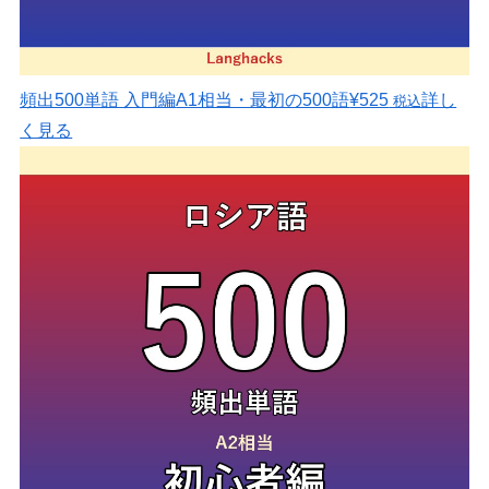
頻出500単語 入門編
A1相当・最初の500語
¥525
詳し
税込
く見る