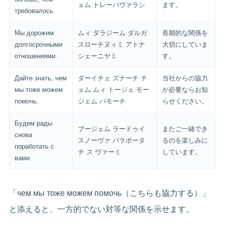
ェム トレーバヴァラシ
ます。
требовалось.
Мы дорожим
ムィ ダラジーム ダルガ
長期的な関係を
долгосрочными
スローチヌィミ アトナ
大切にしていま
отношениями.
シェーニヤミ
す。
Дайте знать, чем
ダーイチェ ズナーチ チ
当社からの協力
мы тоже можем
ェム ムィ トージェ モー
が必要ならお知
помочь.
ジェム パモーチ
らせください。
Будем рады
ブージェム ラードゥイ
またご一緒でき
снова
スノーヴァ パラボータ
るのを楽しみに
поработать с
チ ス ヴァーミ
しています。
вами.
「чем мы тоже можем помочь（こちらも協力する）」
と添えると、一方的でない対等な関係を示せます。