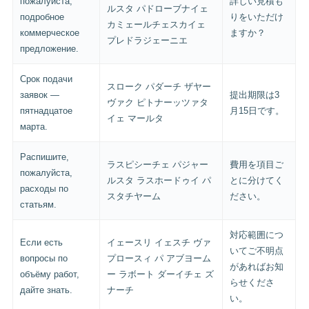
пожалуйста,
詳しい見積も
ルスタ パドローブナイェ
подробное
りをいただけ
カミェールチェスカイェ
коммерческое
ますか？
プレドラジェーニエ
предложение.
Срок подачи
スローク パダーチ ザヤー
заявок —
提出期限は3
ヴァク ピトナーッツァタ
пятнадцатое
月15日です。
イェ マールタ
марта.
Распишите,
ラスピシーチェ パジャー
費用を項目ご
пожалуйста,
ルスタ ラスホードゥイ パ
とに分けてく
расходы по
スタチヤーム
ださい。
статьям.
対応範囲につ
Если есть
イェースリ イェスチ ヴァ
いてご不明点
вопросы по
プロースィ パ アブヨーム
があればお知
объёму работ,
ー ラボート ダーイチェ ズ
らせくださ
дайте знать.
ナーチ
い。