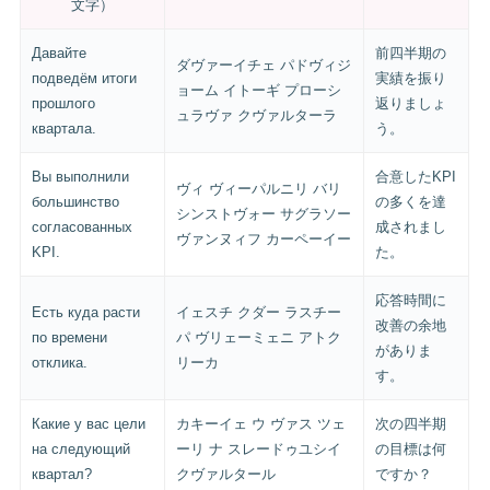
文字）
Давайте
前四半期の
ダヴァーイチェ パドヴィジ
подведём итоги
実績を振り
ョーム イトーギ プローシ
прошлого
返りましょ
ュラヴァ クヴァルターラ
квартала.
う。
Вы выполнили
合意したKPI
ヴィ ヴィーパルニリ バリ
большинство
の多くを達
シンストヴォー サグラソー
согласованных
成されまし
ヴァンヌィフ カーペーイー
KPI.
た。
応答時間に
Есть куда расти
イェスチ クダー ラスチー
改善の余地
по времени
パ ヴリェーミェニ アトク
がありま
отклика.
リーカ
す。
Какие у вас цели
カキーイェ ウ ヴァス ツェ
次の四半期
на следующий
ーリ ナ スレードゥユシイ
の目標は何
квартал?
クヴァルタール
ですか？