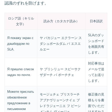
認識のずれを防げます。
ロシア語（キリル
読み方（カタカナ読み）
日本語訳
文字）
SLAのダッ
Я покажу экран с
ヤ パカジュー エクラーン ス
シュボード
дашбордом по
ダシュボールダム パ エスエ
を画面共有
SLA.
ルエー
します。
対応事項は
Я пришлю список
ヤ プリシリュー スピーサク
メールで追
задач по почте.
ザダーチ パ ポーチチェ
ってお送り
します。
Можете прислать
モージェチェ プリスラーチ
修正後の見
обновлённое
アブナヴリョーンナイェ プ
積もりを書
предложение в
レドラジェーニエ フ ピーシ
面でいただ
письменном
メンナム ヴィージェ
けますか？