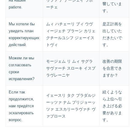
на нашей
ッツァ ナ ナーシェイ ラボ
響していま
работе.
ーチェ
す。
Мы хотели бы
ムィ ハチェーリ ブィ ウヴ
是正計画を
увидеть план
ィージェチ プラーン カリェ
出していた
корректирующих
クチールユシフ ジェーイス
だきたいで
действий.
トヴィ
す。
Можем ли мы
モージェム リ ムィ サグラ
改善の期限
согласовать
サヴァーチ スローキ イスプ
を合意でき
сроки
ラヴレーニヤ
ますか？
исправления?
Если так
続くような
イェースリ タク プラダルジ
продолжится,
ら上位へ引
ーッツァ ナム プリジョーッ
нам придётся
き上げる必
ツァ エスカリーラヴァチ ヴ
эскалировать
要がありま
ァプロース
вопрос.
す。