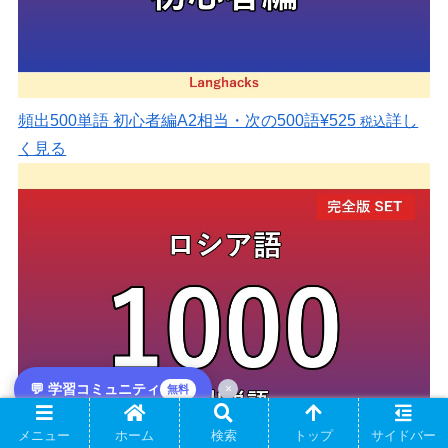
頻出500単語 初心者編
A2相当・次の500語
¥525
詳し
税込
く見る
💬 学習コミュニティ
×
無料
メニュー
ホーム
検索
トップ
サイドバー