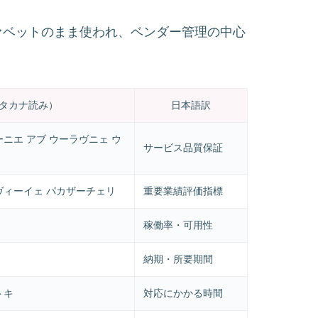
ファベットのまま使われ、ベンダー管理の中心
タカナ読み）
日本語訳
ニエ アブ ウーラヴニェ ウ
サービス品質保証
ヴィーイェ パカザーチェリ
重要業績評価指標
稼働率・可用性
納期・所要期間
トキ
対応にかかる時間