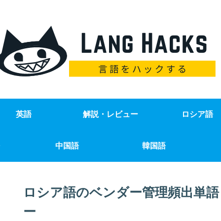
英語
解説・レビュー
ロシア語
中国語
韓国語
ロシア語のベンダー管理頻出単語
ー