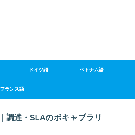
ドイツ語
ベトナム語
フランス語
｜調達・SLAのボキャブラリ