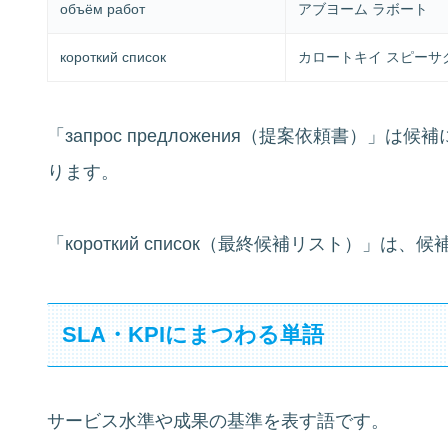
объём работ
アブヨーム ラボート
короткий список
カロートキイ スピーサ
「запрос предложения（提案依頼書）
ります。
「короткий список（最終候補リスト）」
SLA・KPIにまつわる単語
サービス水準や成果の基準を表す語です。