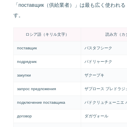
「поставщик（供給業者）」は最も広く使わ
す。
ロシア語（キリル文字）
読み方（カ
поставщик
パスタフシーク
подрядчик
パドリャーチク
закупки
ザクープキ
запрос предложения
ザプロース プレドラジ
подключение поставщика
パドクリュチェーニエ 
договор
ダガヴォール